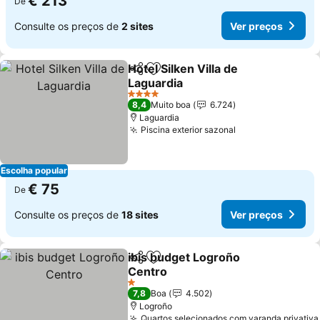
€ 213
De
Consulte os preços de
2 sites
Ver preços
Hotel Silken Villa de
Partilhar
Adicionar aos favoritos
Laguardia
Ver preços
4 Estrelas
8,4
Muito boa
6.724
Laguardia
Piscina exterior sazonal
Ver preços
Escolha popular
€ 75
De
Consulte os preços de
18 sites
Ver preços
ibis budget Logroño
Partilhar
Adicionar aos favoritos
Centro
Ver preços
1 Estrelas
7,8
Boa
4.502
Logroño
Quartos selecionados com varanda privativa