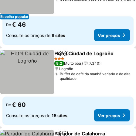
Escolha popular
€ 46
De
Consulte os preços de
8 sites
Ver preços
Hotel Ciudad de Logroño
Partilhar
Adicionar aos favoritos
V
3 Estrelas
8,2
Muito boa
7.340
Logroño
Buffet de café da manhã variado e de alta
qualidade
€ 60
De
Consulte os preços de
15 sites
Ver preços
Parador de Calahorra