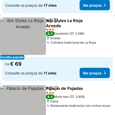
Consulte os preços de
17 sites
Ver preços
ibis Styles La Rioja
Partilhar
Adicionar aos favoritos
Arnedo
Ver preços
3 Estrelas
8,5
Excelente
2.586
Arnedo
Culinária tradicional de La Rioja
Ver preço
Escolha popular
€ 69
De
Consulte os preços de
11 sites
Ver preços
Palacio de Pujadas
Partilhar
Adicionar aos favoritos
Ver pre
3 Estrelas
8,4
Muito boa
3.859
Viana
Restaurante tradicional com vinhos locais
Ve