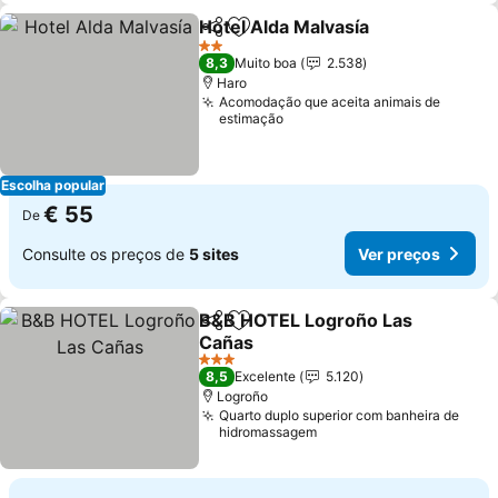
Hotel Alda Malvasía
Partilhar
Adicionar aos favoritos
Ver pr
2 Estrelas
8,3
Muito boa
2.538
Haro
Acomodação que aceita animais de
estimação
Escolha popular
€ 55
De
Consulte os preços de
5 sites
Ver preços
B&B HOTEL Logroño Las
Partilhar
Adicionar aos favoritos
Cañas
Ver preços
3 Estrelas
8,5
Excelente
5.120
Logroño
Quarto duplo superior com banheira de
hidromassagem