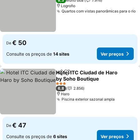
8,3
Muito boa
7.916
Logroño
Quartos com vistas panorâmicas para o rio
V
€ 50
De
Consulte os preços de
14 sites
Ver preços
Hotel ITC Ciudad de Haro
Partilhar
Adicionar aos favoritos
by Soho Boutique
Ver preços
3 Estrelas
6,8
2.856
Haro
Piscina exterior sazonal ampla
Ver preço
€ 47
De
Consulte os preços de
6 sites
Ver preços