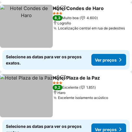
Hotel Condes de Haro
Partilhar
Adicionar aos favoritos
Ver 
3 Estrelas
8,3
Muito boa
4.600
Logroño
Localização central em rua de pedestres
Ver
Selecione as datas para ver os preços
Ver preços
exatos.
Hotel Plaza de la Paz
Partilhar
Adicionar aos favoritos
Ver p
3 Estrelas
9,2
Excelente
1.851
Haro
Excelente isolamento acústico
Ver preço
Selecione as datas para ver os preços
Ver preços