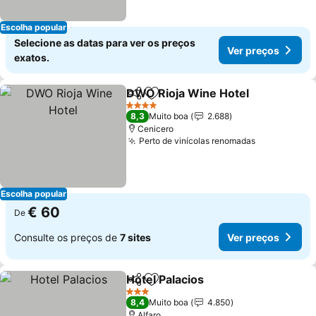
Escolha popular
Selecione as datas para ver os preços
Ver preços
exatos.
DWO Rioja Wine Hotel
Partilhar
Adicionar aos favoritos
Ver
4 Estrelas
8,3
Muito boa
2.688
Cenicero
Perto de vinícolas renomadas
Ver preços
Escolha popular
€ 60
De
Consulte os preços de
7 sites
Ver preços
Hotel Palacios
Partilhar
Adicionar aos favoritos
Ver preços
3 Estrelas
8,4
Muito boa
4.850
Alfaro