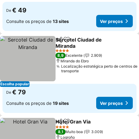
€ 49
De
Consulte os preços de
13 sites
Ver preços
Sercotel Ciudad de
Partilhar
Adicionar aos favoritos
Miranda
Ver preços
4 Estrelas
8,9
Excelente
2.909
Miranda do Ebro
Localização estratégica perto de centros de
transporte
Escolha popular
€ 79
De
Consulte os preços de
19 sites
Ver preços
Hotel Gran Via
Partilhar
Adicionar aos favoritos
Ver preços
4 Estrelas
8,1
Muito boa
3.009
Logroño