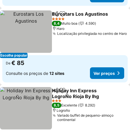
Eurostars Los Agustinos
Partilhar
Adicionar aos favoritos
V
4 Estrelas
8,4
Muito boa
4.590
Haro
Localização privilegiada no centro de Haro
V
Escolha popular
€ 85
De
Consulte os preços de
12 sites
Ver preços
Holiday Inn Express
Partilhar
Adicionar aos favoritos
LogroÑo Rioja By Ihg
Ver preços
3 Estrelas
8,5
Excelente
8.292
Logroño
Variado buffet de pequeno-almoço
continental