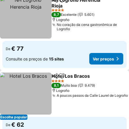
NH Logroño Herencia
Partilhar
Adicionar aos favoritos
Rioja
Ver preços
4 Estrelas
8,7
Excelente
5.601
Logroño
No coração da cena gastronômica de
Logroño
€ 77
De
Consulte os preços de
15 sites
Ver preços
Hotel Los Bracos
Partilhar
Adicionar aos favoritos
Ver preç
4 Estrelas
8,1
Muito boa
9.479
Logroño
A poucos passos da Calle Laurel de Logroño
Escolha popular
€ 62
De