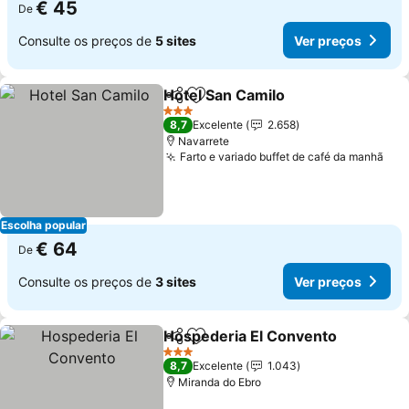
€ 45
De
Consulte os preços de
5 sites
Ver preços
Hotel San Camilo
Partilhar
Adicionar aos favoritos
Ver preç
3 Estrelas
8,7
Excelente
2.658
Navarrete
Farto e variado buffet de café da manhã
Ver
Escolha popular
€ 64
De
Consulte os preços de
3 sites
Ver preços
Hospederia El Convento
Partilhar
Adicionar aos favoritos
V
3 Estrelas
8,7
Excelente
1.043
Miranda do Ebro