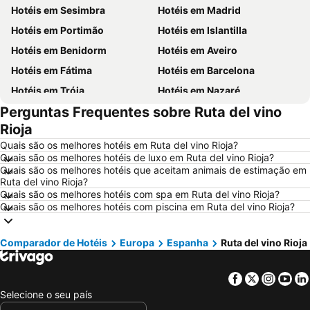
Hotéis em Sesimbra
Hotéis em Madrid
Hotéis em Portimão
Hotéis em Islantilla
Hotéis em Benidorm
Hotéis em Aveiro
Hotéis em Fátima
Hotéis em Barcelona
Hotéis em Tróia
Hotéis em Nazaré
Perguntas Frequentes sobre Ruta del vino
Hotéis em Évora
Hotéis em Peniche
Rioja
Hotéis em Porto Santo
Hotéis em Isla Canela
Quais são os melhores hotéis em Ruta del vino Rioja?
Hotéis em Sangenjo
Hotéis em Vila Nova de Milfontes
Quais são os melhores hotéis de luxo em Ruta del vino Rioja?
Quais são os melhores hotéis que aceitam animais de estimação em
Hotéis em Vilamoura
Hotéis em Vigo
Ruta del vino Rioja?
Hotéis em Roma
Hotéis em Centro de Portugal
Quais são os melhores hotéis com spa em Ruta del vino Rioja?
Quais são os melhores hotéis com piscina em Ruta del vino Rioja?
Hotéis em Sul de Espanha
Hotéis em Málaga
Hotéis em Maiorca
Hotéis em Andaluzia
Comparador de Hotéis
Europa
Espanha
Ruta del vino Rioja
Hotéis em Minorca
Hotéis em Ibiza
Hotéis em Ilha do Sal
Hotéis em Galiza
Facebook
Twitter
Insta
Yo
Hotéis em Douro
Hotéis em Costa da Luz
Selecione o seu país