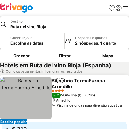
Favoritos
Iniciar
Me
Destino
Ruta del vino Rioja
Check-in/out
Hóspedes e quartos
Escolha as datas
2 hóspedes, 1 quarto.
Ordenar
Filtrar
Mapa
Hotéis em Ruta del vino Rioja (Espanha)
Como os pagamentos influenciam os resultados
Balneario TermaEuropa
Partilhar
Adicionar aos favoritos
Arnedillo
Ver preços
4 Estrelas
8,2
Muito boa
4.265
Arnedillo
Piscina de ondas para diversão aquática
Ver
Escolha popular