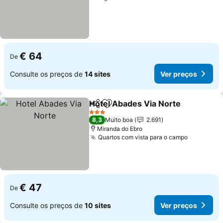
€ 64
De
Consulte os preços de
14 sites
Ver preços
Hotel Abades Via Norte
Partilhar
Adicionar aos favoritos
Ve
3 Estrelas
8,3
Muito boa
2.691
Miranda do Ebro
Quartos com vista para o campo
Ver preç
€ 47
De
Consulte os preços de
10 sites
Ver preços