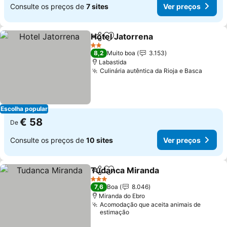
Consulte os preços de
7 sites
Ver preços
Hotel Jatorrena
Partilhar
Adicionar aos favoritos
Ver preços
2 Estrelas
8,2
Muito boa
3.153
Labastida
Culinária autêntica da Rioja e Basca
Ver pr
Escolha popular
€ 58
De
Consulte os preços de
10 sites
Ver preços
Tudanca Miranda
Partilhar
Adicionar aos favoritos
Ver preç
3 Estrelas
7,6
Boa
8.046
Miranda do Ebro
Acomodação que aceita animais de
estimação