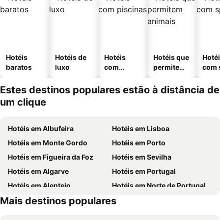
Hotéis
Hotéis de
Hotéis
Hotéis que
Hoté
baratos
luxo
com
permitem
com 
piscinas
animais
Estes destinos populares estão à distância de
um clique
Hotéis em Albufeira
Hotéis em Lisboa
Hotéis em Monte Gordo
Hotéis em Porto
Hotéis em Figueira da Foz
Hotéis em Sevilha
Hotéis em Algarve
Hotéis em Portugal
Hotéis em Alentejo
Hotéis em Norte de Portugal
Mais destinos populares
Hotéis em Madeira
Hotéis em Espanha