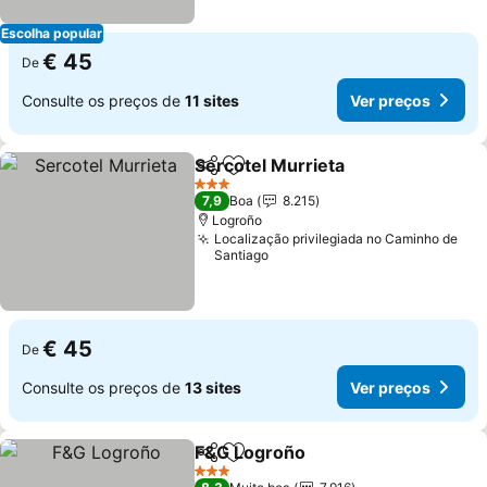
Escolha popular
€ 45
De
Consulte os preços de
11 sites
Ver preços
Sercotel Murrieta
Partilhar
Adicionar aos favoritos
Ver preç
3 Estrelas
7,9
Boa
8.215
Logroño
Localização privilegiada no Caminho de
Santiago
€ 45
De
Consulte os preços de
13 sites
Ver preços
F&G Logroño
Partilhar
Adicionar aos favoritos
Ver preços
3 Estrelas