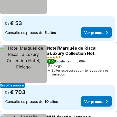
€ 53
De
Consulte os preços de
5 sites
Ver preços
Hotel Marqués de Riscal,
Partilhar
Adicionar aos favoritos
a Luxury Collection Hotel,
Elciego
Ver preços
5 Estrelas
9,0
Excelente
6.689
Elciego
Suítes espaçosas com terraços para os
vinhedos
Escolha popular
€ 703
De
Consulte os preços de
10 sites
Ver preços