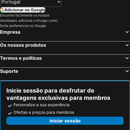
Hotéis em Serra da Estrela
Hotéis em Região de Lisboa
Hotéis em Costa do Sol
Hotéis em Sardenha
Adicionar no Google
Encontre facilmente os nossos
Hotéis em Tenerife
Hotéis em Cabo Verde
resultados: adicione o trivago como
Hotéis em São Miguel
Hotéis em Madrid
fonte preferencial no Google.
Empresa
Os nossos produtos
Termos e políticas
Suporte
Inicie sessão para desfrutar de
vantagens exclusivas para membros
Personalize a sua experiência
Ofertas e preços para membros
Iniciar sessão