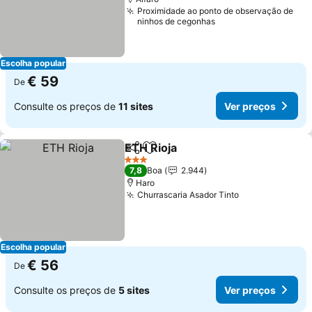
Proximidade ao ponto de observação de
ninhos de cegonhas
Escolha popular
€ 59
De
Consulte os preços de
11 sites
Ver preços
ETH Rioja
Partilhar
Adicionar aos favoritos
Ver preços
3 Estrelas
7,8
Boa
2.944
Haro
Churrascaria Asador Tinto
Ver preços
Escolha popular
€ 56
De
Consulte os preços de
5 sites
Ver preços