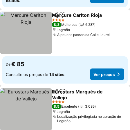
exatos.
Mercure Carlton Rioja
Partilhar
Adicionar aos favoritos
Ver 
4 Estrelas
8,3
Muito boa
6.287
Logroño
A poucos passos da Calle Laurel
Ver preç
€ 85
De
Consulte os preços de
14 sites
Ver preços
Eurostars Marqués de
Partilhar
Adicionar aos favoritos
Vallejo
Ver preços
4 Estrelas
8,5
Excelente
3.085
Logroño
Localização privilegiada no coração de
Logroño