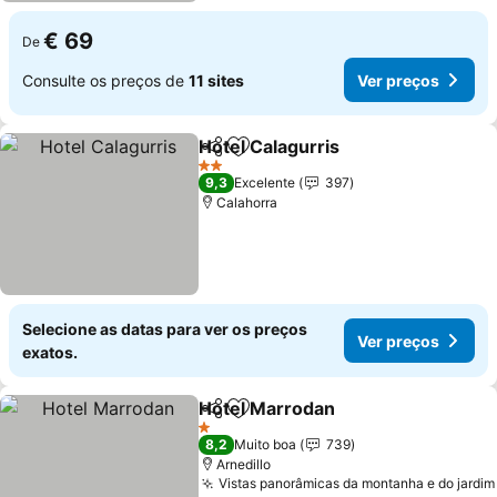
€ 69
De
Consulte os preços de
11 sites
Ver preços
Hotel Calagurris
Partilhar
Adicionar aos favoritos
Ver preço
2 Estrelas
9,3
Excelente
397
Calahorra
Selecione as datas para ver os preços
Ver preços
exatos.
Hotel Marrodan
Partilhar
Adicionar aos favoritos
Ver preços
1 Estrelas
8,2
Muito boa
739
Arnedillo
Vistas panorâmicas da montanha e do jardim