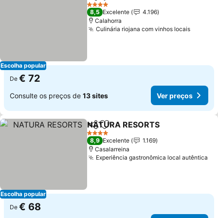
Partilhar
Adicionar aos favoritos
Ver 
4 Estrelas
8,5
Excelente
4.196
Calahorra
Culinária riojana com vinhos locais
Ver pre
Escolha popular
€ 72
De
Consulte os preços de
13 sites
Ver preços
NATURA RESORTS
Partilhar
Adicionar aos favoritos
Ver pr
4 Estrelas
8,9
Excelente
1.169
Casalarreina
Experiência gastronômica local autêntica
Ve
Escolha popular
€ 68
De