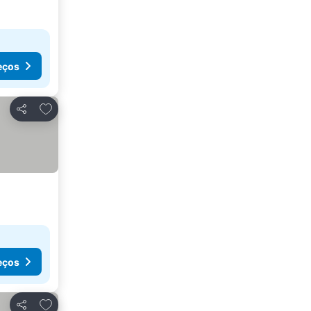
eços
Adicionar aos favoritos
Partilhar
eços
Adicionar aos favoritos