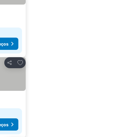
eços
Adicionar aos favoritos
Partilhar
eços