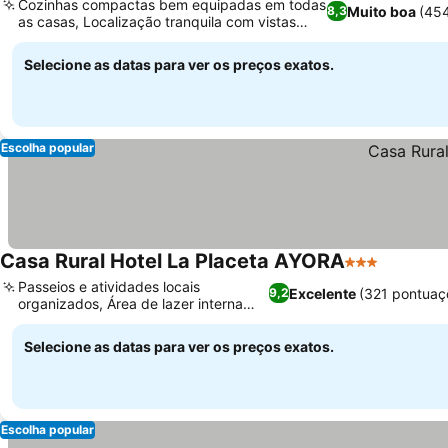
Cozinhas compactas bem equipadas em todas
Muito boa
(45
8,3
as casas, Localização tranquila com vistas
para a montanha
Selecione as datas para ver os preços exatos.
Escolha popular
Casa Rural Hotel La Placeta AYORA
3 Estrelas
Passeios e atividades locais
Excelente
(321 pontuaç
9,2
organizados, Área de lazer interna
para crianças
Selecione as datas para ver os preços exatos.
Escolha popular