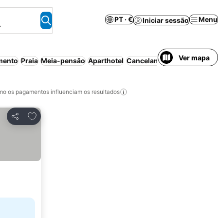
PT · €
Menu
Iniciar sessão
.
Ver mapa
mento
Praia
Meia-pensão
Aparthotel
Cancelamento gratuito
Pen
o os pagamentos influenciam os resultados
Adicionar aos favoritos
Partilhar