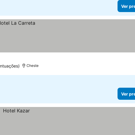
Ver pr
ntuações)
Cheste
Ver pr