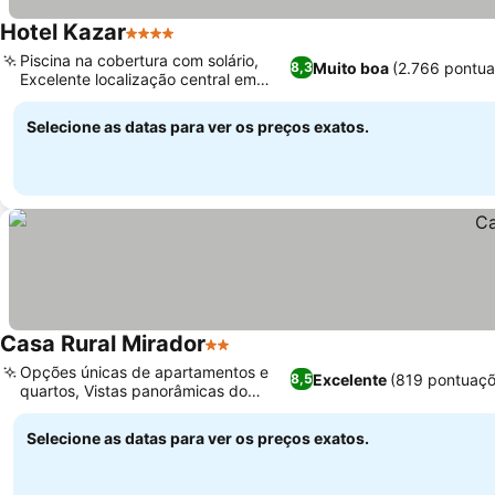
Hotel Kazar
4 Estrelas
Piscina na cobertura com solário,
Muito boa
(2.766 pontu
8,3
Excelente localização central em
Ontinyent
Selecione as datas para ver os preços exatos.
Casa Rural Mirador
2 Estrelas
Opções únicas de apartamentos e
Excelente
(819 pontuaçõ
8,5
quartos, Vistas panorâmicas do
terraço
Selecione as datas para ver os preços exatos.