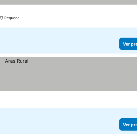
Requena
Ver pr
Ver pr