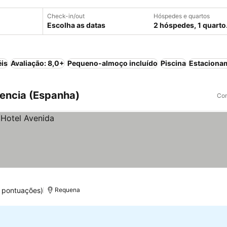
Check-in/out
Hóspedes e quartos
Escolha as datas
2 hóspedes, 1 quarto
éis
Avaliação: 8,0+
Pequeno-almoço incluído
Piscina
Estaciona
lencia (Espanha)
Com
4 pontuações)
Requena