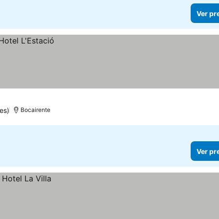
Ver pr
es)
Bocairente
Ver pr