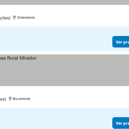
ações)
Onteniente
Ver pr
es)
Bocairente
Ver pr