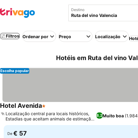
Destino
Filtros
Ordenar por
Preço
Localização
Hot
Hotéis em Ruta del vino Va
Escolha popular
Hotel Avenida
1 Estrelas
Localização central para locais históricos,
Muito boa
(1.98
8,2
Estadias que aceitam animais de estimação
sem custo extra
€ 57
De