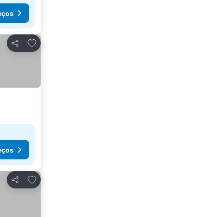
eços
Adicionar aos favoritos
Partilhar
eços
Adicionar aos favoritos
Partilhar