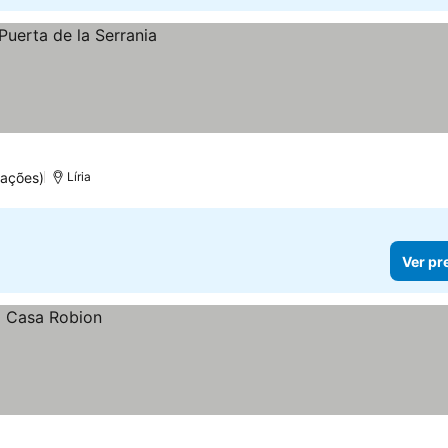
uações)
Líria
Ver pr