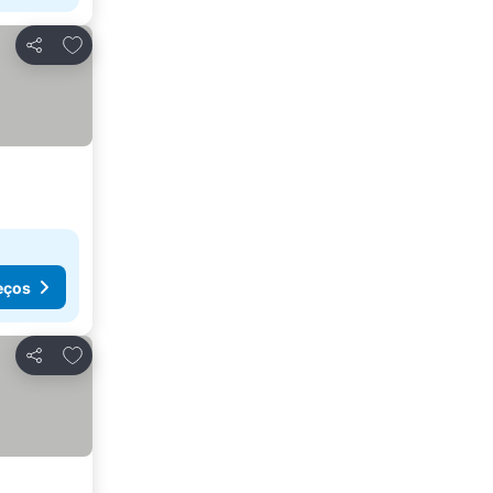
Adicionar aos favoritos
Partilhar
eços
Adicionar aos favoritos
Partilhar