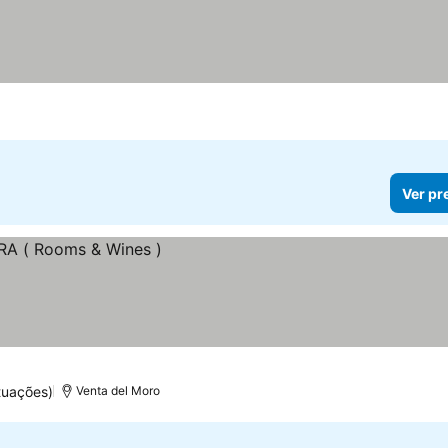
Ver pr
tuações)
Venta del Moro