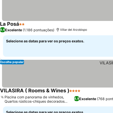
La Posá
2 Estrelas
Excelente
(1.186 pontuações)
8,6
Villar del Arzobispo
Selecione as datas para ver os preços exatos.
Escolha popular
VILASIRA ( Rooms & Wines )
4 Estrelas
Piscina com panorama de vinhedos,
Excelente
(768 pon
8,9
Quartos rústicos-chiques decorados
individualmente
Selecione as datas para ver os preços exatos.