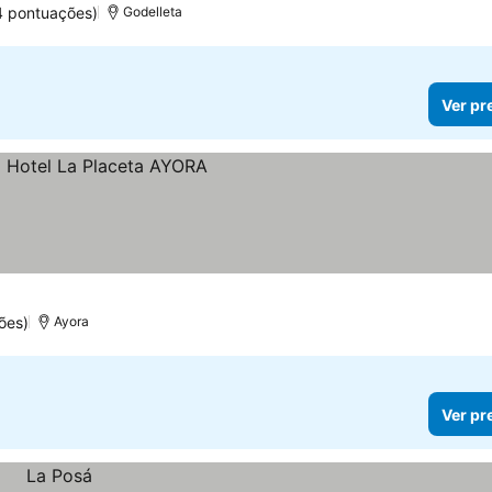
4 pontuações)
Godelleta
Ver pr
ões)
Ayora
Ver pr