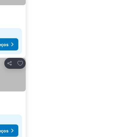
eços
Adicionar aos favoritos
Partilhar
eços