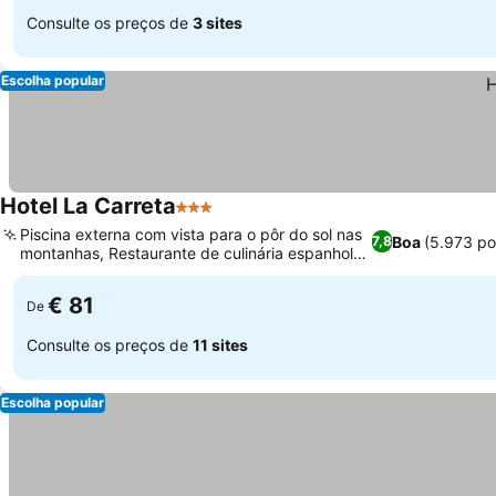
Consulte os preços de
3 sites
Escolha popular
Hotel La Carreta
3 Estrelas
Piscina externa com vista para o pôr do sol nas
Boa
(5.973 po
7,8
montanhas, Restaurante de culinária espanhola
autêntica
€ 81
De
Consulte os preços de
11 sites
Escolha popular