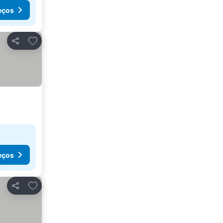
eços
Adicionar aos favoritos
Partilhar
eços
Adicionar aos favoritos
Partilhar