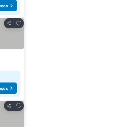
eços
Adicionar aos favoritos
Partilhar
eços
Adicionar aos favoritos
Partilhar