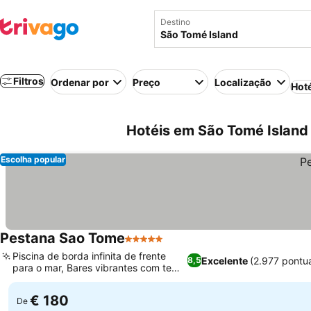
Destino
Filtros
Ordenar por
Preço
Localização
Hot
Hotéis em São Tomé Island 
Escolha popular
Pestana Sao Tome
5 Estrelas
Piscina de borda infinita de frente
Excelente
(2.977 pontu
8,5
para o mar, Bares vibrantes com tema
de ilha
€ 180
De