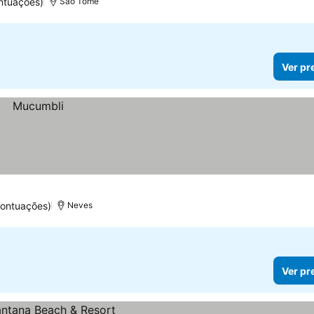
ntuações)
São Tomé
Ver pr
pontuações)
Neves
Ver pr