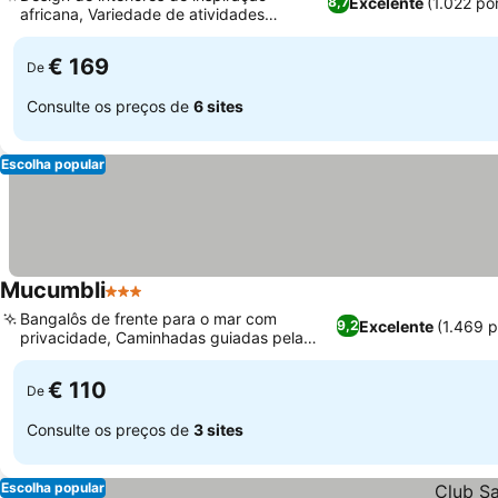
Excelente
(1.022 po
8,7
africana, Variedade de atividades
turísticas selecionadas
€ 169
De
Consulte os preços de
6 sites
Escolha popular
Mucumbli
3 Estrelas
Bangalôs de frente para o mar com
Excelente
(1.469 
9,2
privacidade, Caminhadas guiadas pela
floresta e cachoeiras
€ 110
De
Consulte os preços de
3 sites
Escolha popular