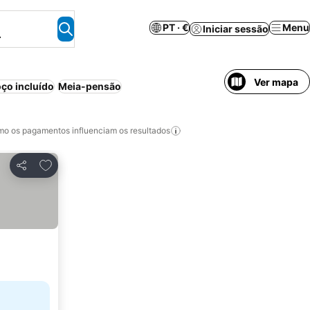
PT · €
Menu
Iniciar sessão
.
Ver mapa
ço incluído
Meia-pensão
o os pagamentos influenciam os resultados
Adicionar aos favoritos
Partilhar