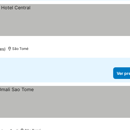
es)
São Tomé
Ver pr