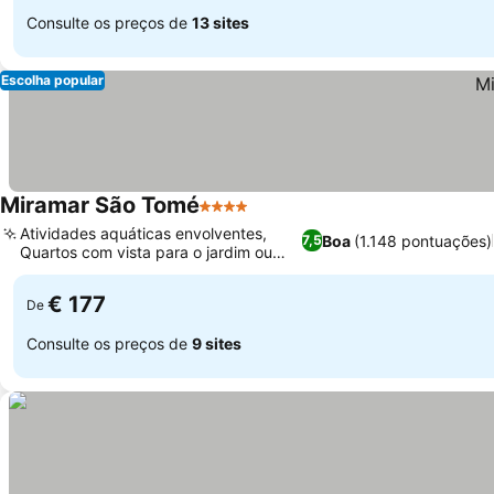
Consulte os preços de
13 sites
Escolha popular
Miramar São Tomé
4 Estrelas
Atividades aquáticas envolventes,
Boa
(1.148 pontuações)
7,5
Quartos com vista para o jardim ou
mar
€ 177
De
Consulte os preços de
9 sites