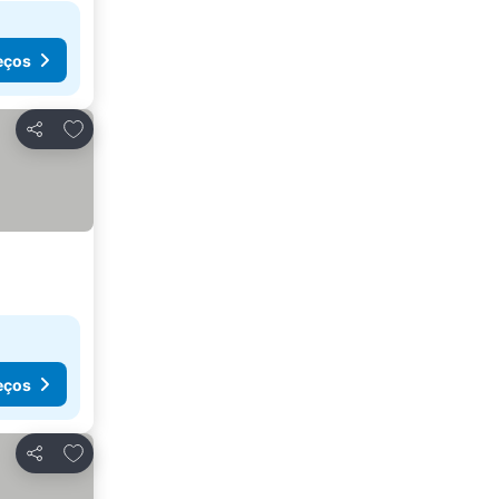
eços
Adicionar aos favoritos
Partilhar
eços
Adicionar aos favoritos
Partilhar