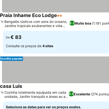
Praia Inhame Eco Lodge
2 Estrelas
Bangalôs rústicos com sons do oceano,
Muito boa
(1.181 pon
8,3
Jardins tropicais exuberantes e vida
selvagem
€ 83
De
Consulte os preços de
4 sites
Escolha popular
casa Luis
Cozinha totalmente equipada em cada
Excelente
(274 pontu
8,9
unidade, Jardim tranquilo e áreas ao ar
livre
Selecione as datas para ver os preços exatos.