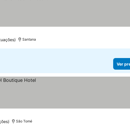
tuações)
Santana
Ver pr
ções)
São Tomé