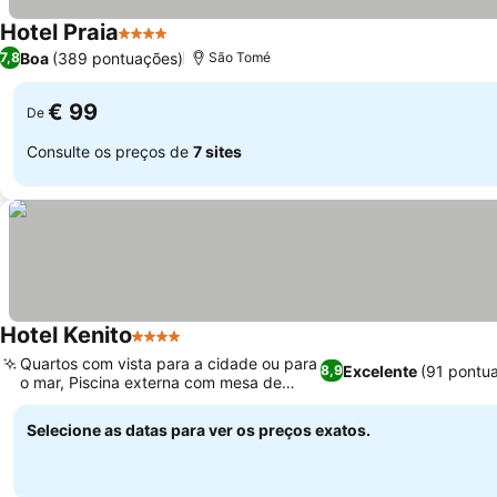
Hotel Praia
4 Estrelas
Boa
(389 pontuações)
7,8
São Tomé
€ 99
De
Consulte os preços de
7 sites
Hotel Kenito
4 Estrelas
Quartos com vista para a cidade ou para
Excelente
(91 pontu
8,9
o mar, Piscina externa com mesa de
sinuca
Selecione as datas para ver os preços exatos.