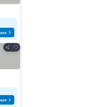
eços
Adicionar aos favoritos
Partilhar
eços