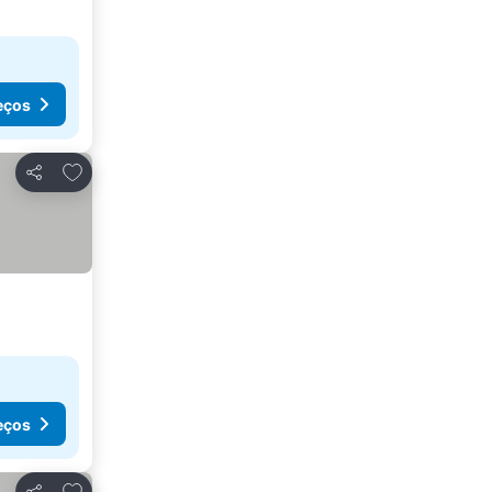
eços
Adicionar aos favoritos
Partilhar
eços
Adicionar aos favoritos