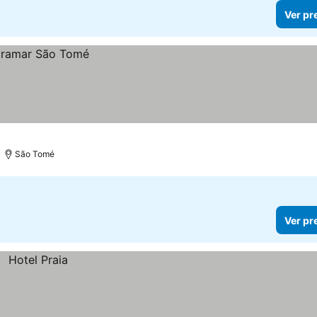
Ver pr
São Tomé
Ver pr