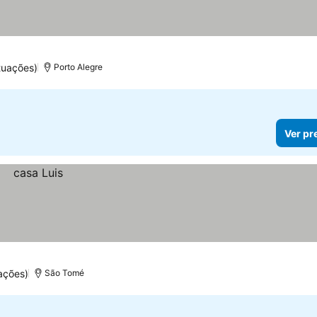
tuações)
Porto Alegre
Ver pr
ações)
São Tomé