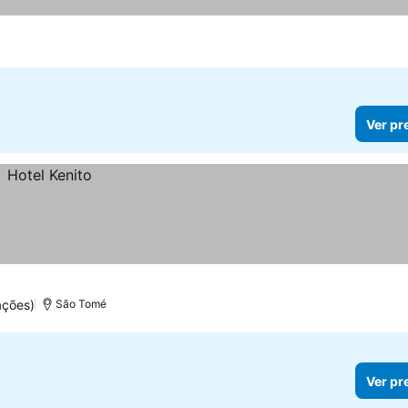
Ver pr
ações)
São Tomé
Ver pr