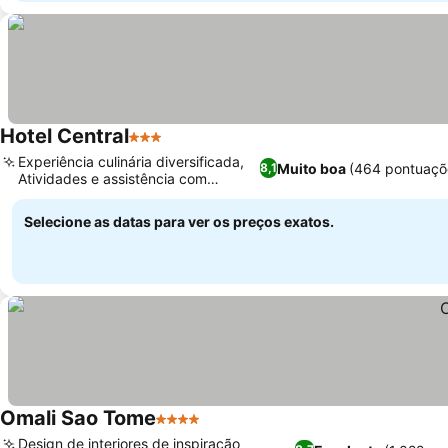
Hotel Central
3 Estrelas
Experiência culinária diversificada,
Muito boa
(464 pontuaçõ
8,1
Atividades e assistência com
passeios
Selecione as datas para ver os preços exatos.
Omali Sao Tome
4 Estrelas
Design de interiores de inspiração