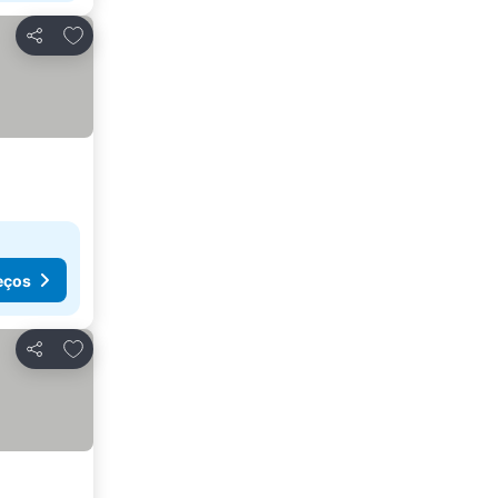
Adicionar aos favoritos
Partilhar
eços
Adicionar aos favoritos
Partilhar