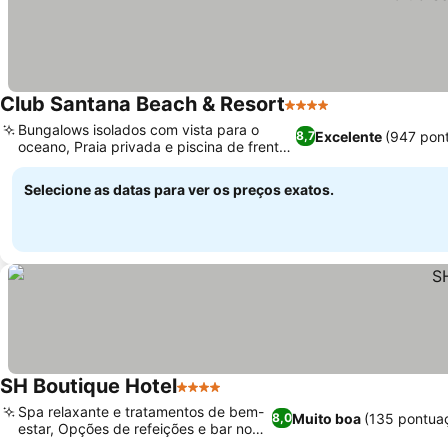
Club Santana Beach & Resort
4 Estrelas
Bungalows isolados com vista para o
Excelente
(947 pon
8,7
oceano, Praia privada e piscina de frente
para o mar
Selecione as datas para ver os preços exatos.
SH Boutique Hotel
4 Estrelas
Spa relaxante e tratamentos de bem-
Muito boa
(135 pontua
8,0
estar, Opções de refeições e bar no
local