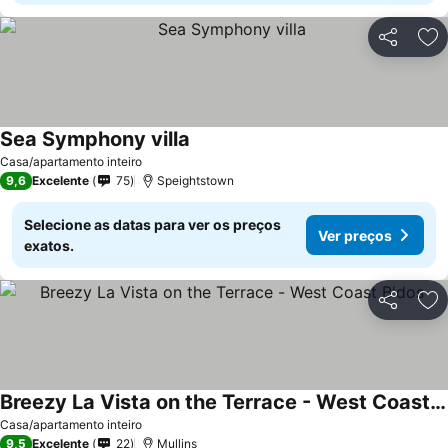
Partilhar
Ad
Sea Symphony villa
Casa/apartamento inteiro
9,6
Excelente
75
Speightstown
Selecione as datas para ver os preços
Ver preços
exatos.
Partilhar
Ad
Breezy La Vista on the Terrace - West Coast B'dos
Casa/apartamento inteiro
9,5
Excelente
22
Mullins