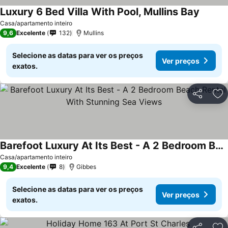
Luxury 6 Bed Villa With Pool, Mullins Bay
Casa/apartamento inteiro
9,6
Excelente
132
Mullins
Selecione as datas para ver os preços
Ver preços
exatos.
Partilhar
Ad
Barefoot Luxury At Its Best - A 2 Bedroom Beach Rental With Stunning Sea Views
Casa/apartamento inteiro
9,4
Excelente
8
Gibbes
Selecione as datas para ver os preços
Ver preços
exatos.