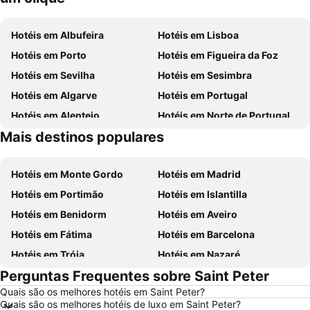
Hotéis em Albufeira
Hotéis em Lisboa
Hotéis em Porto
Hotéis em Figueira da Foz
Hotéis em Sevilha
Hotéis em Sesimbra
Hotéis em Algarve
Hotéis em Portugal
Hotéis em Alentejo
Hotéis em Norte de Portugal
Mais destinos populares
Hotéis em Madeira
Hotéis em Espanha
Hotéis em Monte Gordo
Hotéis em Madrid
Hotéis em Portimão
Hotéis em Islantilla
Hotéis em Benidorm
Hotéis em Aveiro
Hotéis em Fátima
Hotéis em Barcelona
Hotéis em Tróia
Hotéis em Nazaré
Perguntas Frequentes sobre Saint Peter
Hotéis em Évora
Hotéis em Peniche
Quais são os melhores hotéis em Saint Peter?
Hotéis em Porto Santo
Hotéis em Isla Canela
Quais são os melhores hotéis de luxo em Saint Peter?