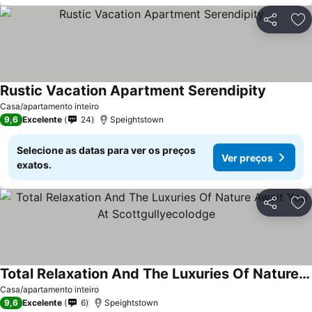
Partilhar
Ad
Rustic Vacation Apartment Serendipity
Casa/apartamento inteiro
9,6
Excelente
24
Speightstown
Selecione as datas para ver os preços
Ver preços
exatos.
Partilhar
Ad
Total Relaxation And The Luxuries Of Nature Await You At Scottgullyecolodge
Casa/apartamento inteiro
9,6
Excelente
6
Speightstown