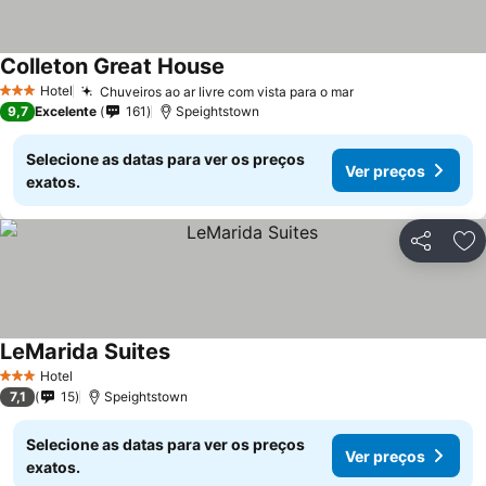
Colleton Great House
Hotel
Chuveiros ao ar livre com vista para o mar
3 Estrelas
9,7
Excelente
161
Speightstown
Selecione as datas para ver os preços
Ver preços
exatos.
Partilhar
Ad
LeMarida Suites
Hotel
3 Estrelas
7,1
15
Speightstown
Selecione as datas para ver os preços
Ver preços
exatos.