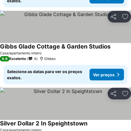
exatos.
Partilhar
Ad
Gibbs Glade Cottage & Garden Studios
Casa/apartamento inteiro
9,8
Excelente
4
Gibbes
Selecione as datas para ver os preços
Ver preços
exatos.
Partilhar
Ad
Silver Dollar 2 In Speightstown
Casa/apartamento inteiro