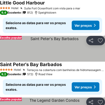
Little Good Harbour
Hotel
Suíte Fort Oceanfront com vista para o mar
4 Estrelas
9,4
Excelente
812
Speightstown
Selecione as datas para ver os preços
Ver preços
exatos.
Escolha popular
Partilhar
Ad
Saint Peter's Bay Barbados
Hotel
Terraços na cobertura com banheiras de hidromassagem privativas
5 Estrelas
9,2
Excelente
572
Road View
Selecione as datas para ver os preços
Ver preços
exatos.
Escolha popular
Partilhar
Ad