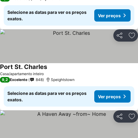
Selecione as datas para ver os preços
Ver preços
exatos.
Partilhar
Ad
Port St. Charles
Casa/apartamento inteiro
9,2
Excelente
848
Speightstown
Selecione as datas para ver os preços
Ver preços
exatos.
Partilhar
Ad