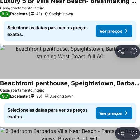
Luxury 5 Br Villa Near Beach- Breathtaking Coastal View, 2 Pools, Wifi,a/c,staff
Casa/apartamento inteiro
9,3
Excelente
41
Speightstown
Selecione as datas para ver os preços
Ver preços
exatos.
Partilhar
Ad
Beachfront penthouse, Speightstown, Barbados, stunning West Coast, full AC
Casa/apartamento inteiro
9,7
Excelente
93
Speightstown
Selecione as datas para ver os preços
Ver preços
exatos.
Partilhar
Ad