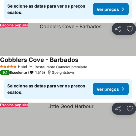
Selecione as datas para ver os preços
Ver preços
exatos.
Escolha popular
Partilhar
Ad
Cobblers Cove - Barbados
Hotel
Restaurante Camelot premiado
5 Estrelas
9,1
Excelente
1.515
Speightstown
Selecione as datas para ver os preços
Ver preços
exatos.
Escolha popular
Partilhar
Ad