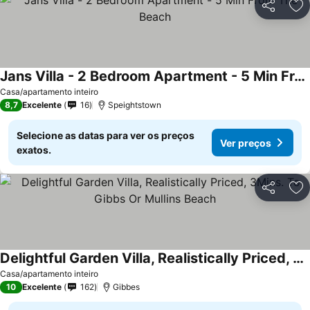
Partilhar
Ad
Jans Villa - 2 Bedroom Apartment - 5 Min From The Beach
Casa/apartamento inteiro
8,7
Excelente
16
Speightstown
Selecione as datas para ver os preços
Ver preços
exatos.
Partilhar
Ad
Delightful Garden Villa, Realistically Priced, 3Mins. To Gibbs Or Mullins Beach
Casa/apartamento inteiro
10
Excelente
162
Gibbes