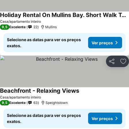
Holiday Rental On Mullins Bay. Short Walk To Mullins Beach. Includes A Cook.
Casa/apartamento inteiro
9,5
Excelente
22
Mullins
Selecione as datas para ver os preços
Ver preços
exatos.
Partilhar
Ad
Beachfront - Relaxing Views
Casa/apartamento inteiro
9,5
Excelente
63
Speightstown
Selecione as datas para ver os preços
Ver preços
exatos.