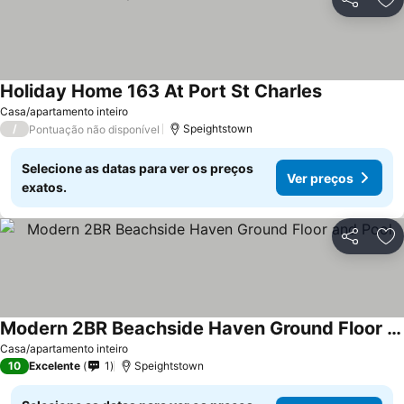
Partilhar
Ad
Holiday Home 163 At Port St Charles
Casa/apartamento inteiro
/
Speightstown
Pontuação não disponível
Selecione as datas para ver os preços
Ver preços
exatos.
Partilhar
Ad
Modern 2BR Beachside Haven Ground Floor and Pool
Casa/apartamento inteiro
10
Excelente
1
Speightstown