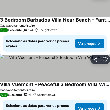
3 Bedroom Barbados Villa Near Beach - Fantastic Ocean Views! Private Pool, Wifi
Casa/apartamento inteiro
9,5
Excelente
14
Speightstown
Selecione as datas para ver os preços
Ver preços
exatos.
Partilhar
Ad
Villa Vuemont - Peaceful 3 Bedroom Villa With Pool
Casa/apartamento inteiro
9,2
Excelente
6
Speightstown
Selecione as datas para ver os preços
Ver preços