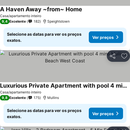
A Haven Away ~from~ Home
Casa/apartamento inteiro
9,4
Excelente
182
Speightstown
Selecione as datas para ver os preços
Ver preços
exatos.
Partilhar
Ad
Luxurious Private Apartment with pool 4 mins Mullins Beach West Coast
Casa/apartamento inteiro
9,8
Excelente
175
Mullins
Selecione as datas para ver os preços
Ver preços
exatos.