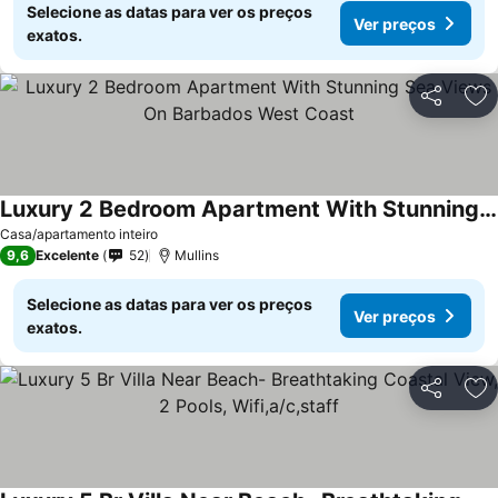
Selecione as datas para ver os preços
Ver preços
exatos.
Partilhar
Ad
Luxury 2 Bedroom Apartment With Stunning Sea Views On Barbados West Coast
Casa/apartamento inteiro
9,6
Excelente
52
Mullins
Selecione as datas para ver os preços
Ver preços
exatos.
Partilhar
Ad