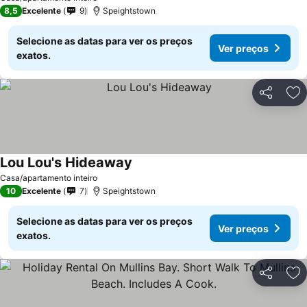
8,5
Excelente
9
Speightstown
Selecione as datas para ver os preços
Ver preços
exatos.
Partilhar
Ad
Lou Lou's Hideaway
Casa/apartamento inteiro
10
Excelente
7
Speightstown
Selecione as datas para ver os preços
Ver preços
exatos.
Partilhar
Ad