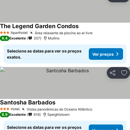
The Legend Garden Condos
Aparthotel
Área relaxante da piscina ao ar livre
3 Estrelas
9,4
Excelente
357
Mullins
Selecione as datas para ver os preços
Ver preços
exatos.
Partilhar
Ad
Santosha Barbados
Hotel
Vistas panorâmicas do Oceano Atlântico
3 Estrelas
8,9
Excelente
616
Speightstown
Selecione as datas para ver os preços