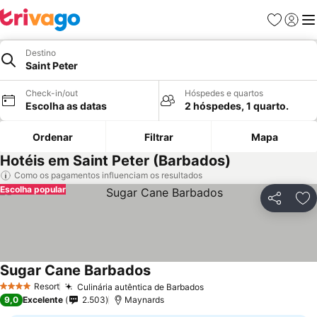
Favoritos
Iniciar
Me
Destino
Saint Peter
Check-in/out
Hóspedes e quartos
Escolha as datas
2 hóspedes, 1 quarto.
Ordenar
Filtrar
Mapa
Hotéis em Saint Peter (Barbados)
Como os pagamentos influenciam os resultados
Escolha popular
Partilhar
Ad
Sugar Cane Barbados
Resort
Culinária autêntica de Barbados
4 Estrelas
9,0
Excelente
2.503
Maynards