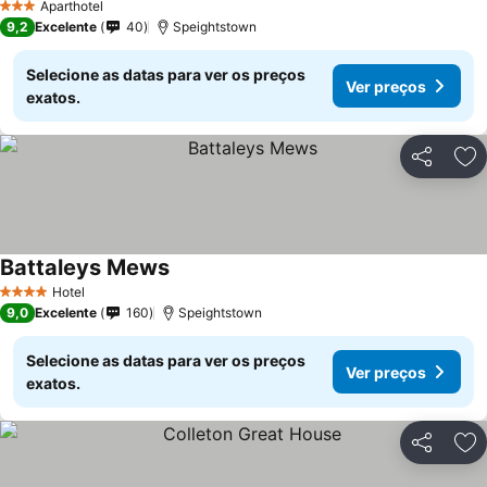
Aparthotel
3 Estrelas
9,2
Excelente
40
Speightstown
Selecione as datas para ver os preços
Ver preços
exatos.
Partilhar
Ad
Battaleys Mews
Hotel
4 Estrelas
9,0
Excelente
160
Speightstown
Selecione as datas para ver os preços
Ver preços
exatos.
Partilhar
Ad