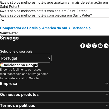
Hotéis em Sangenjo
Hotéis em Vila Nova de Milfontes
Quais são os melhores hotéis que aceitam animais de estimação em
Saint Peter?
Hotéis em Vilamoura
Hotéis em Vigo
Quais são os melhores hotéis com spa em Saint Peter?
Quais são os melhores hotéis com piscina em Saint Peter?
Hotéis em Roma
Hotéis em Centro de Portugal
Hotéis em Sul de Espanha
Hotéis em Málaga
Comparador de Hotéis
América do Sul
Barbados
Hotéis em Maiorca
Hotéis em Andaluzia
Saint Peter
Hotéis em Minorca
Hotéis em Ibiza
Hotéis em Ilha do Sal
Hotéis em Galiza
Facebook
Twitter
Insta
Yo
Hotéis em Douro
Hotéis em Costa da Luz
Selecione o seu país
Hotéis em Serra da Estrela
Hotéis em Região de Lisboa
Adicionar no Google
Hotéis em Costa do Sol
Hotéis em Sardenha
Encontre facilmente os nossos
Hotéis em Tenerife
Hotéis em Cabo Verde
resultados: adicione o trivago como
fonte preferencial no Google.
Hotéis em São Miguel
Hotéis em Madrid
Empresa
Os nossos produtos
Termos e políticas