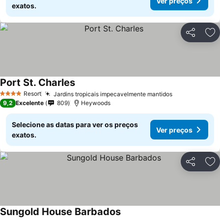
Ver preços
exatos.
Partilhar
Ad
Port St. Charles
Resort
Jardins tropicais impecavelmente mantidos
4 Estrelas
9,2
Excelente
809
Heywoods
Selecione as datas para ver os preços
Ver preços
exatos.
Partilhar
Ad
Sungold House Barbados