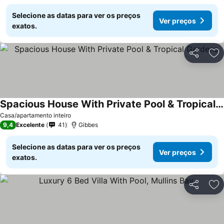
Selecione as datas para ver os preços
Ver preços
exatos.
Partilhar
Ad
Spacious House With Private Pool & Tropical Gardens
Casa/apartamento inteiro
9,4
Excelente
41
Gibbes
Selecione as datas para ver os preços
Ver preços
exatos.
Partilhar
Ad