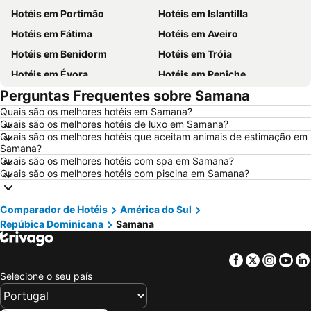
Hotéis em Portimão
Hotéis em Islantilla
Hotéis em Fátima
Hotéis em Aveiro
Hotéis em Benidorm
Hotéis em Tróia
Hotéis em Évora
Hotéis em Peniche
Perguntas Frequentes sobre Samana
Hotéis em Porto Santo
Hotéis em Barcelona
Quais são os melhores hotéis em Samana?
Hotéis em Sangenjo
Hotéis em Nazaré
Quais são os melhores hotéis de luxo em Samana?
Hotéis em Vigo
Hotéis em Vila Nova de Milfontes
Quais são os melhores hotéis que aceitam animais de estimação em
Samana?
Hotéis em Isla Canela
Hotéis em Roma
Quais são os melhores hotéis com spa em Samana?
Quais são os melhores hotéis com piscina em Samana?
Hotéis em Vilamoura
Hotéis em Espanha
Hotéis em Sul de Espanha
Hotéis em Málaga
Comparador de Hotéis
América do Sul
Hotéis em Minorca
Hotéis em Galiza
Repúbica Dominicana
Samana
Hotéis em Andaluzia
Hotéis em Maiorca
Hotéis em Douro
Hotéis em Ilha do Sal
Facebook
Twitter
Insta
Yo
Hotéis em Ibiza
Hotéis em Região de Lisboa
Selecione o seu país
Hotéis em Serra da Estrela
Hotéis em Tenerife