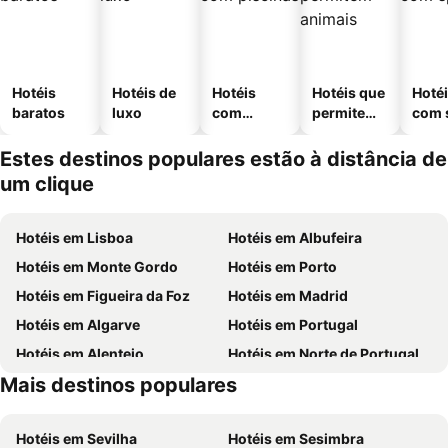
Hotéis
Hotéis de
Hotéis
Hotéis que
Hoté
baratos
luxo
com
permitem
com 
piscinas
animais
Estes destinos populares estão à distância de
um clique
Hotéis em Lisboa
Hotéis em Albufeira
Hotéis em Monte Gordo
Hotéis em Porto
Hotéis em Figueira da Foz
Hotéis em Madrid
Hotéis em Algarve
Hotéis em Portugal
Hotéis em Alentejo
Hotéis em Norte de Portugal
Mais destinos populares
Hotéis em Madeira
Hotéis em Centro de Portugal
Hotéis em Sevilha
Hotéis em Sesimbra