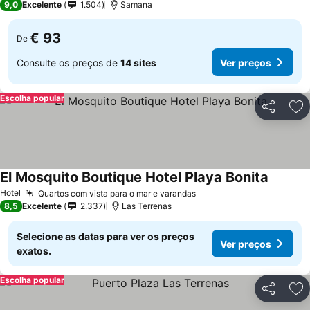
9,0
Excelente
1.504
Samana
€ 93
De
Consulte os preços de
14 sites
Ver preços
Escolha popular
Partilhar
Ad
El Mosquito Boutique Hotel Playa Bonita
Ver pre
Hotel
Quartos com vista para o mar e varandas
Ver preços
8,5
Excelente
2.337
Las Terrenas
Selecione as datas para ver os preços
Ver preços
exatos.
Escolha popular
Partilhar
Ad