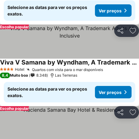
Selecione as datas para ver os preços
Ver preços
exatos.
Escolha popular
Partilhar
Ad
Viva V Samana by Wyndham, A Trademark Adults All Inclusive
Ver preços
Hotel
Quartos com vista para o mar disponíveis
Ver preços
4 Estrelas
8,4
Muito boa
8.348
Las Terrenas
Selecione as datas para ver os preços
Ver preços
exatos.
Escolha popular
Partilhar
Ad