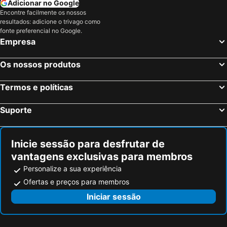
Adicionar no Google
Hotéis em Costa da Luz
Hotéis em São Miguel
Encontre facilmente os nossos
Hotéis em Gran Canaria
Hotéis em Malta
resultados: adicione o trivago como
fonte preferencial no Google.
Hotéis em Costa de Almería
Hotéis em Região de Viana do Castelo
Empresa
Os nossos produtos
Termos e políticas
Suporte
Inicie sessão para desfrutar de
vantagens exclusivas para membros
Personalize a sua experiência
Ofertas e preços para membros
Iniciar sessão