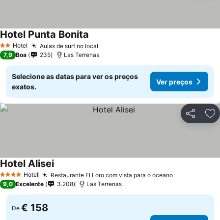
Hotel Punta Bonita
Ver preços
Hotel
Aulas de surf no local
Ver preços
2 Estrelas
7,9
Boa
235
Las Terrenas
Selecione as datas para ver os preços
Ver preços
exatos.
Partilhar
Ad
Hotel Alisei
Ver preços
Hotel
Restaurante El Loro com vista para o oceano
Ver preços
4 Estrelas
9,0
Excelente
3.208
Las Terrenas
€ 158
De