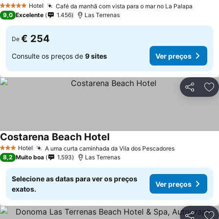
Ver preços
Hotel
Café da manhã com vista para o mar no La Palapa
Ver pr
5 Estrelas
9,0
Excelente
1.456
Las Terrenas
€ 254
De
Consulte os preços de
9 sites
Ver preços
Partilhar
Ad
Costarena Beach Hotel
Ver preços
Hotel
A uma curta caminhada da Vila dos Pescadores
Ver preços
3 Estrelas
8,2
Muito boa
1.593
Las Terrenas
Selecione as datas para ver os preços
Ver preços
exatos.