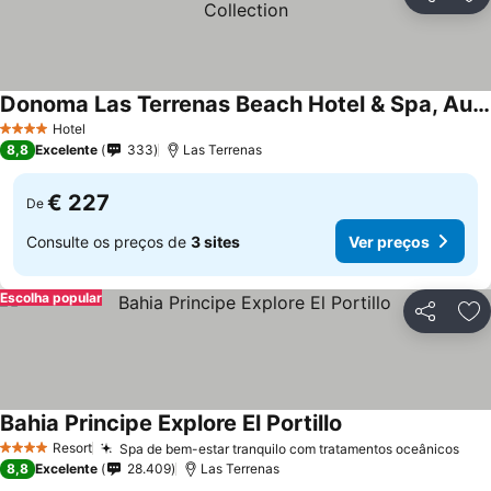
Partilhar
Ad
Donoma Las Terrenas Beach Hotel & Spa, Autograph Collection
Ver preços
Hotel
4 Estrelas
8,8
Excelente
333
Las Terrenas
€ 227
De
Consulte os preços de
3 sites
Ver preços
Escolha popular
Partilhar
Ad
Bahia Principe Explore El Portillo
Ver preços
Resort
Spa de bem-estar tranquilo com tratamentos oceânicos
Ver
4 Estrelas
8,8
Excelente
28.409
Las Terrenas