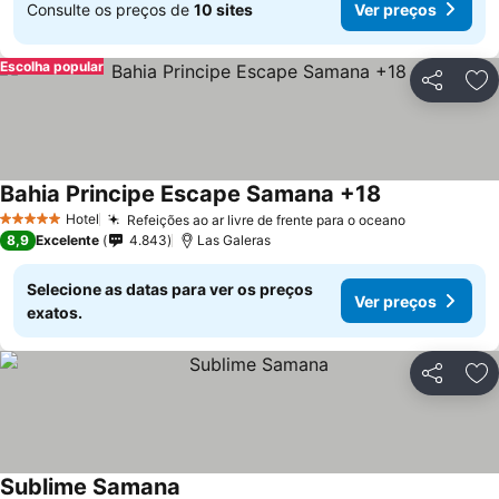
Consulte os preços de
10 sites
Ver preços
Escolha popular
Partilhar
Ad
Bahia Principe Escape Samana +18
Ver preços
Hotel
Refeições ao ar livre de frente para o oceano
Ver preços
5 Estrelas
8,9
Excelente
4.843
Las Galeras
Selecione as datas para ver os preços
Ver preços
exatos.
Partilhar
Ad
Sublime Samana