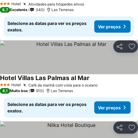
Ver preços
Hotel
Atividades para hóspedes ativos
Ver preços
3 Estrelas
8,7
Excelente
340
Las Terrenas
Selecione as datas para ver os preços
Ver preços
exatos.
Partilhar
Ad
Hotel Villas Las Palmas al Mar
Ver preços
Hotel
Café da manhã com vista para o oceano
Ver preços
3 Estrelas
8,1
Muito boa
910
Las Terrenas
Selecione as datas para ver os preços
Ver preços
exatos.
Partilhar
Ad