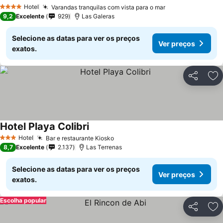
Ver preços
Hotel
Varandas tranquilas com vista para o mar
Ver preços
4 Estrelas
9,2
Excelente
929
Las Galeras
Selecione as datas para ver os preços
Ver preços
exatos.
Partilhar
Ad
Hotel Playa Colibri
Ver preços
Hotel
Bar e restaurante Kiosko
Ver preços
3 Estrelas
8,7
Excelente
2.137
Las Terrenas
Selecione as datas para ver os preços
Ver preços
exatos.
Escolha popular
Partilhar
Ad