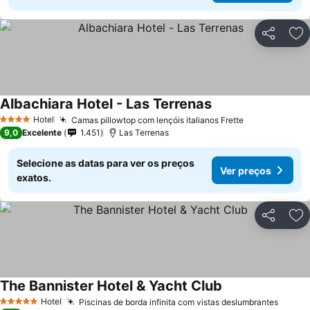
Partilhar
Ad
Albachiara Hotel - Las Terrenas
Ver preços
Hotel
Camas pillowtop com lençóis italianos Frette
Ver preços
4 Estrelas
9,0
Excelente
1.451
Las Terrenas
Selecione as datas para ver os preços
Ver preços
exatos.
Partilhar
Ad
The Bannister Hotel & Yacht Club
Ver preços
Hotel
Piscinas de borda infinita com vistas deslumbrantes
Ver p
5 Estrelas