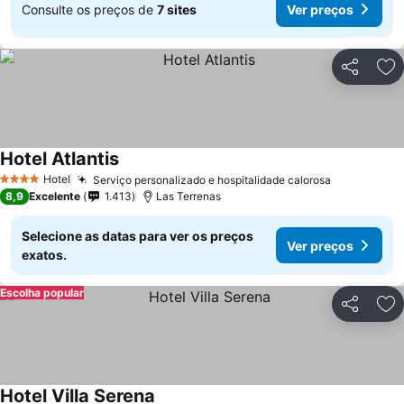
Consulte os preços de
7 sites
Ver preços
Partilhar
Ad
Hotel Atlantis
Ver preços
Hotel
Serviço personalizado e hospitalidade calorosa
Ver preços
4 Estrelas
8,9
Excelente
1.413
Las Terrenas
Selecione as datas para ver os preços
Ver preços
exatos.
Escolha popular
Partilhar
Ad
Hotel Villa Serena