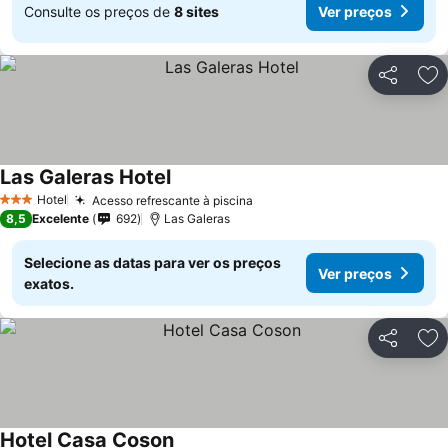
Consulte os preços de
8 sites
Ver preços
Partilhar
Ad
Las Galeras Hotel
Ver preços
Hotel
Acesso refrescante à piscina
Ver preços
3 Estrelas
8,5
Excelente
692
Las Galeras
Selecione as datas para ver os preços
Ver preços
exatos.
Partilhar
Ad
Hotel Casa Coson