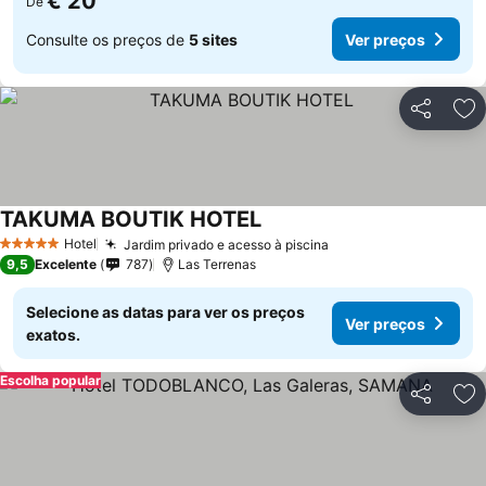
€ 20
De
Consulte os preços de
5 sites
Ver preços
Partilhar
Ad
TAKUMA BOUTIK HOTEL
Ver preços
Hotel
Jardim privado e acesso à piscina
Ver preços
5 Estrelas
9,5
Excelente
787
Las Terrenas
Selecione as datas para ver os preços
Ver preços
exatos.
Escolha popular
Partilhar
Ad