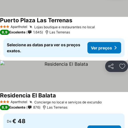
Puerto Plaza Las Terrenas
Ver preços
Aparthotel
Lojas boutique e restaurantes no local
Ver preços
3 Estrelas
8,9
Excelente
1.645
Las Terrenas
Selecione as datas para ver os preços
Ver preços
exatos.
Partilhar
Ad
Residencia El Balata
Ver preços
Aparthotel
Concierge no local e serviços de excursão
Ver preços
3 Estrelas
8,9
Excelente
876
Las Terrenas
€ 48
De