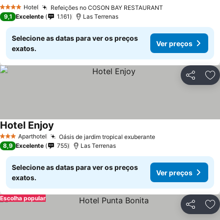
Ver preços
Hotel
Refeições no COSON BAY RESTAURANT
Ver preços
4 Estrelas
9,1
Excelente
1.161
Las Terrenas
Selecione as datas para ver os preços
Ver preços
exatos.
Partilhar
Ad
Hotel Enjoy
Ver preços
Aparthotel
Oásis de jardim tropical exuberante
Ver preços
3 Estrelas
8,9
Excelente
755
Las Terrenas
Selecione as datas para ver os preços
Ver preços
exatos.
Escolha popular
Partilhar
Ad