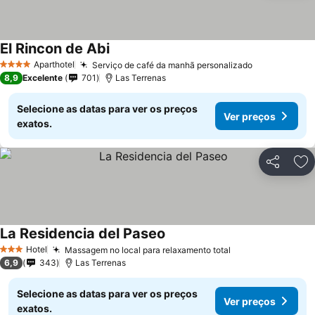
El Rincon de Abi
Ver preços
Aparthotel
Serviço de café da manhã personalizado
Ver preços
4 Estrelas
8,9
Excelente
701
Las Terrenas
Selecione as datas para ver os preços
Ver preços
exatos.
Partilhar
Ad
La Residencia del Paseo
Ver preços
Hotel
Massagem no local para relaxamento total
Ver preços
3 Estrelas
6,9
343
Las Terrenas
Selecione as datas para ver os preços
Ver preços
exatos.