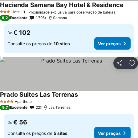
Hacienda Samana Bay Hotel & Residence
Ver p
Hotel
Proximidade exclusiva para observação de baleias
Ver preço
3 Estrelas
9,2
Excelente
1.795
Samana
€ 102
De
Consulte os preços de
10 sites
Ver preços
Partilhar
Ad
Prado Suites Las Terrenas
Ver preços
Aparthotel
4 Estrelas
9,7
Excelente
22
Las Terrenas
€ 56
De
Consulte os preços de
5 sites
Ver preços