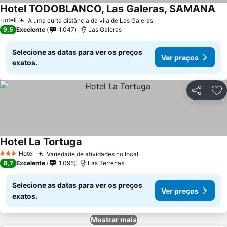
Hotel TODOBLANCO, Las Galeras, SAMANA
Ve
Hotel
A uma curta distância da vila de Las Galeras
Ver preços
9,5
Excelente
1.047
Las Galeras
Selecione as datas para ver os preços
Ver preços
exatos.
Partilhar
Ad
Hotel La Tortuga
Ver preços
Hotel
Variedade de atividades no local
Ver preços
3 Estrelas
8,7
Excelente
1.095
Las Terrenas
Selecione as datas para ver os preços
Ver preços
exatos.
Mostrar mais