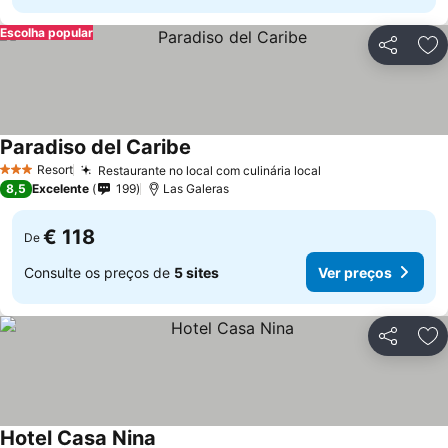
Escolha popular
Partilhar
Ad
Paradiso del Caribe
Ver preços
Resort
Restaurante no local com culinária local
Ver preços
3 Estrelas
8,5
Excelente
199
Las Galeras
€ 118
De
Consulte os preços de
5 sites
Ver preços
Partilhar
Ad
Hotel Casa Nina