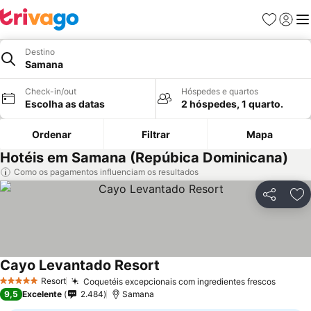
Favoritos
Iniciar
Me
Destino
Samana
Check-in/out
Hóspedes e quartos
Escolha as datas
2 hóspedes, 1 quarto.
Ordenar
Filtrar
Mapa
Hotéis em Samana (Repúbica Dominicana)
Como os pagamentos influenciam os resultados
Partilhar
Ad
Cayo Levantado Resort
Ver preços
Resort
Coquetéis excepcionais com ingredientes frescos
Ver pr
5 Estrelas
9,5
Excelente
2.484
Samana