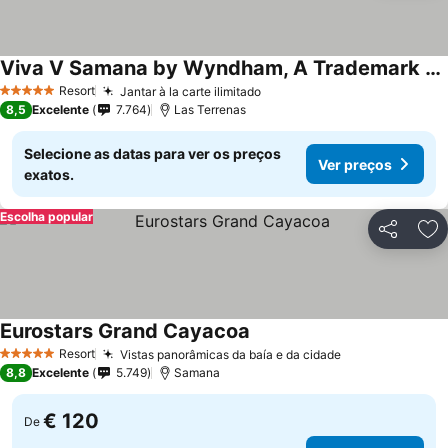
Viva V Samana by Wyndham, A Trademark Adults All Inclusive
Ver preços
Resort
Jantar à la carte ilimitado
Ver preços
5 Estrelas
8,5
Excelente
7.764
Las Terrenas
Selecione as datas para ver os preços
Ver preços
exatos.
Escolha popular
Partilhar
Ad
Eurostars Grand Cayacoa
Ver preços
Resort
Vistas panorâmicas da baía e da cidade
Ver preços
5 Estrelas
8,8
Excelente
5.749
Samana
€ 120
De