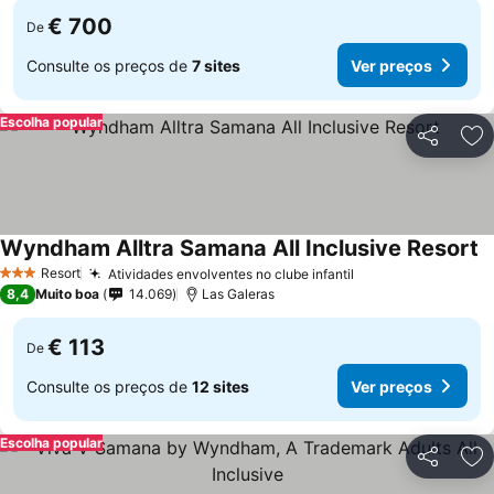
€ 700
De
Consulte os preços de
7 sites
Ver preços
Escolha popular
Partilhar
Ad
Wyndham Alltra Samana All Inclusive Resort
V
Resort
Atividades envolventes no clube infantil
Ver preços
3 Estrelas
8,4
Muito boa
14.069
Las Galeras
€ 113
De
Consulte os preços de
12 sites
Ver preços
Escolha popular
Partilhar
Ad