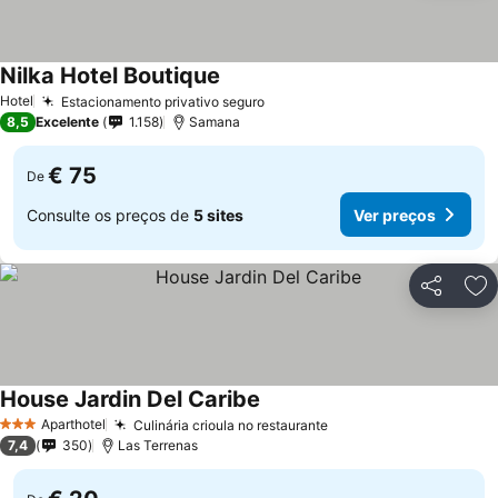
Nilka Hotel Boutique
Ver preços
Hotel
Estacionamento privativo seguro
Ver preços
8,5
Excelente
1.158
Samana
€ 75
De
Consulte os preços de
5 sites
Ver preços
Partilhar
Ad
House Jardin Del Caribe
Ver preços
Aparthotel
Culinária crioula no restaurante
Ver preços
3 Estrelas
7,4
350
Las Terrenas