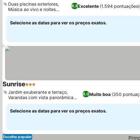
Duas piscinas exteriores,
Excelente
(1.594 pontuações)
8,8
Música ao vivo e noites
Ver preços
temáticas
Selecione as datas para ver os preços exatos.
Sunrise
3 Estrelas
Ver preços
Jardim exuberante e terraço,
Muito boa
(350 pontuaç
8,0
Varandas com vista panorâmica
Ver preços
para o mar
Selecione as datas para ver os preços exatos.
Escolha popular