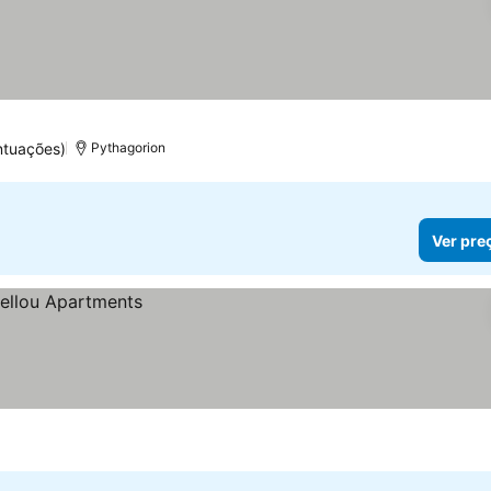
ntuações)
Pythagorion
Ver pre