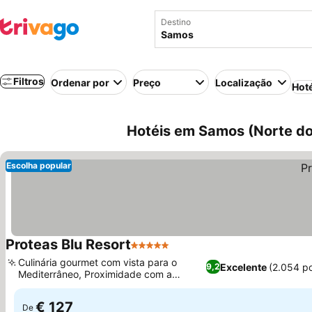
Destino
Filtros
Ordenar por
Preço
Localização
Hot
Hotéis em Samos (Norte do
Escolha popular
Proteas Blu Resort
5 Estrelas
Ver preços
Culinária gourmet com vista para o
Excelente
(2.054 p
9,2
Mediterrâneo, Proximidade com a
Ver preços
histórica Pitagoreion
€ 127
De