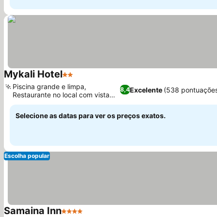
Mykali Hotel
2 Estrelas
Ver preços
Piscina grande e limpa,
Excelente
(538 pontuaçõe
8,4
Restaurante no local com vista
Ver preços
para o mar
Selecione as datas para ver os preços exatos.
Escolha popular
Samaina Inn
4 Estrelas
Ver preços