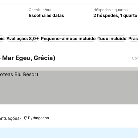
Check-in/out
Hóspedes e quartos
Escolha as datas
2 hóspedes, 1 quarto
éis
Avaliação: 8,0+
Pequeno-almoço incluído
Tudo incluído
Prai
 Mar Egeu, Grécia)
Com
ontuações)
Pythagorion