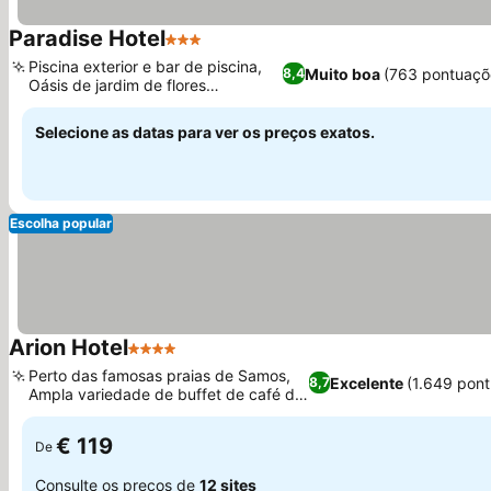
Paradise Hotel
3 Estrelas
Ver preços
Piscina exterior e bar de piscina,
Muito boa
(763 pontuaçõ
8,4
Oásis de jardim de flores
Ver preços
exuberante
Selecione as datas para ver os preços exatos.
Escolha popular
Arion Hotel
4 Estrelas
Ver preços
Perto das famosas praias de Samos,
Excelente
(1.649 pon
8,7
Ampla variedade de buffet de café da
Ver preços
manhã
€ 119
De
Consulte os preços de
12 sites