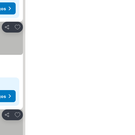
ços
Adicionar aos favoritos
Partilhar
ços
Adicionar aos favoritos
Partilhar