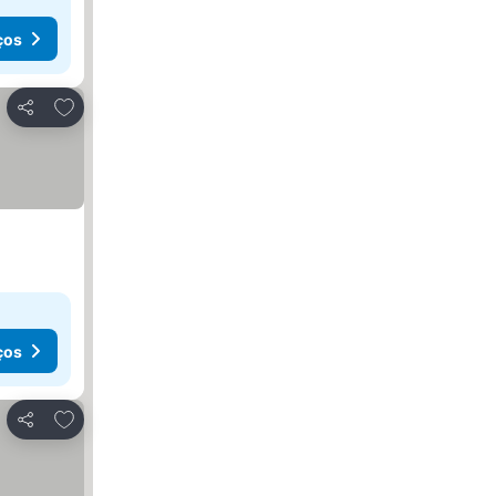
ços
Adicionar aos favoritos
Partilhar
ços
Adicionar aos favoritos
Partilhar