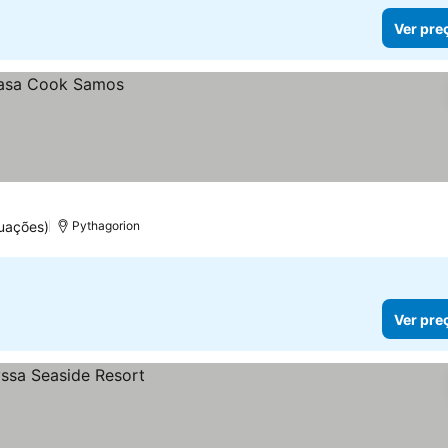
Ver pre
uações)
Pythagorion
Ver pre