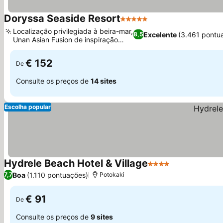
Doryssa Seaside Resort
5 Estrelas
Ver preços
Localização privilegiada à beira-mar,
Excelente
(3.461 pontu
8,5
Unan Asian Fusion de inspiração
Ver preços
japonesa
€ 152
De
Consulte os preços de
14 sites
Escolha popular
Hydrele Beach Hotel & Village
4 Estrelas
Ver preços
Boa
(1.110 pontuações)
7,7
Potokaki
€ 91
De
Consulte os preços de
9 sites