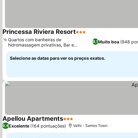
Princessa Riviera Resort
3 Estrelas
Ver preços
Quartos com banheiras de
Muito boa
(948 po
8,1
hidromassagem privativas, Bar e
Ver preços
restaurante à beira da piscina
Selecione as datas para ver os preços exatos.
Apellou Apartments
3 Estrelas
Ver preços
Excelente
(164 pontuações)
9,4
Vathi - Samos Town