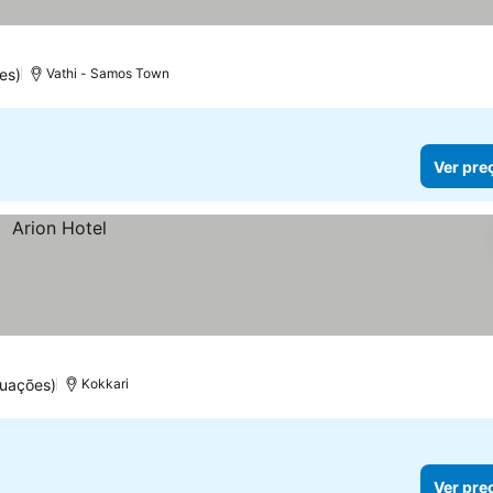
es)
Vathi - Samos Town
Ver pre
tuações)
Kokkari
Ver pre