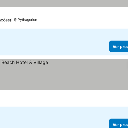
ações)
Pythagorion
Ver pre
Ver pre