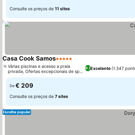
Consulte os preços de
11 sites
Casa Cook Samos
5 Estrelas
Ver preços
Várias piscinas e acesso a praia
Excelente
(1.347 pont
9,1
privada, Ofertas excepcionais de spa
Ver preços
e bem-estar
€ 209
De
Consulte os preços de
7 sites
Escolha popular