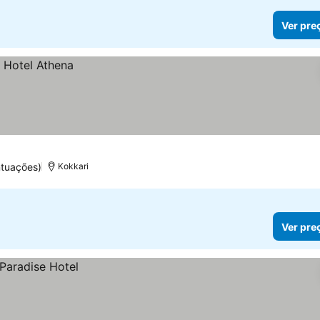
Ver pre
tuações)
Kokkari
Ver pre