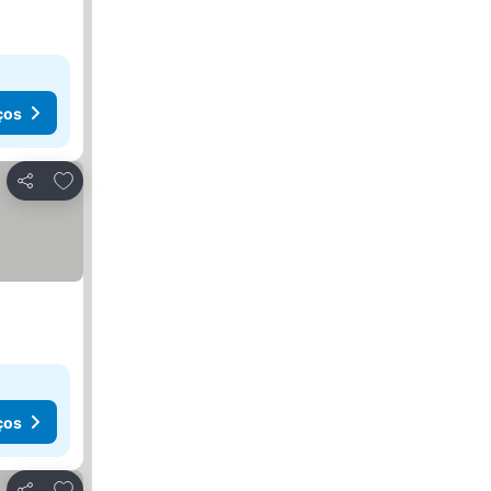
ços
Adicionar aos favoritos
Partilhar
ços
Adicionar aos favoritos