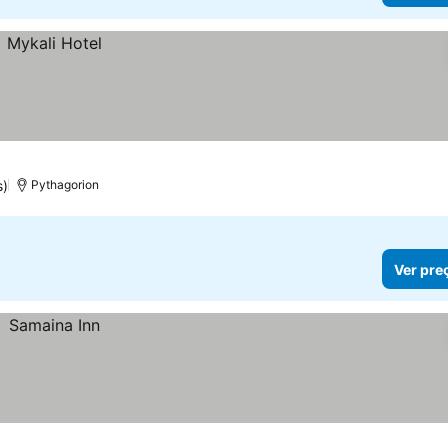
s)
Pythagorion
Ver pre