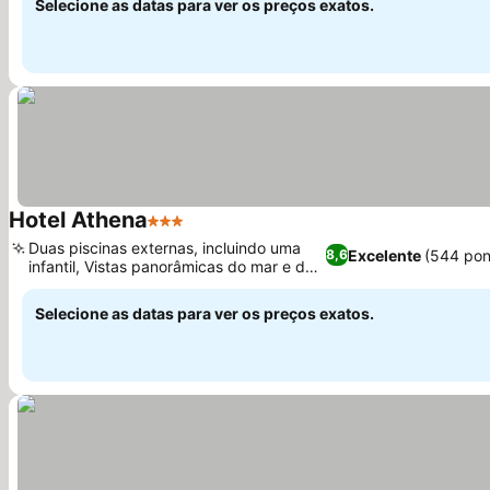
Selecione as datas para ver os preços exatos.
Hotel Athena
3 Estrelas
Ver preços
Duas piscinas externas, incluindo uma
Excelente
(544 pon
8,6
infantil, Vistas panorâmicas do mar e da
Ver preços
montanha
Selecione as datas para ver os preços exatos.