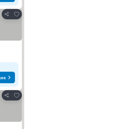
Adicionar aos favoritos
Partilhar
ços
Adicionar aos favoritos
Partilhar