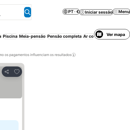
PT · €
Menu
Iniciar sessão
.
Ver mapa
a
Piscina
Meia-pensão
Pensão completa
Ar condicionado
Apart
o os pagamentos influenciam os resultados
Adicionar aos favoritos
Partilhar