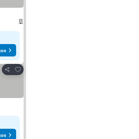
ços
Adicionar aos favoritos
Partilhar
ços