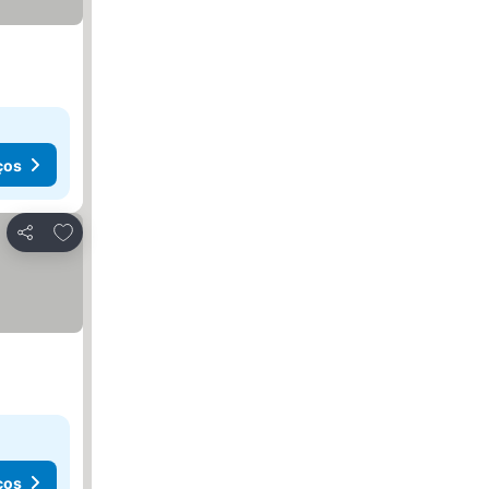
ços
Adicionar aos favoritos
Partilhar
ços