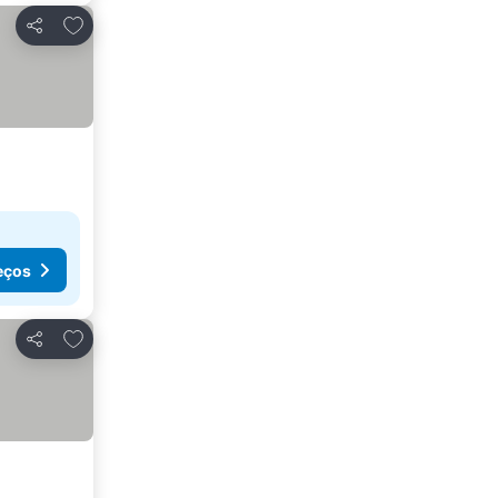
Adicionar aos favoritos
Partilhar
eços
Adicionar aos favoritos
Partilhar