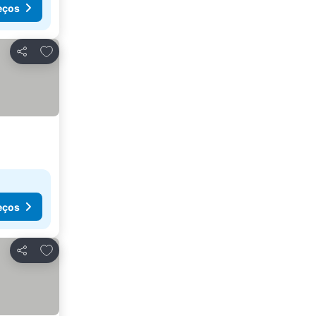
eços
Adicionar aos favoritos
Partilhar
eços
Adicionar aos favoritos
Partilhar