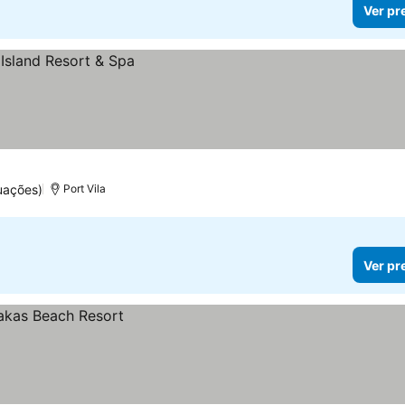
Ver pr
uações)
Port Vila
Ver pr