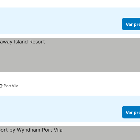
Ver pr
Port Vila
Ver pr