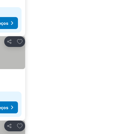
eços
Adicionar aos favoritos
Partilhar
eços
Adicionar aos favoritos
Partilhar