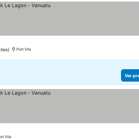
ções)
Port Vila
Ver pr
rt Vila