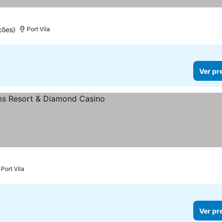
ções)
Port Vila
Ver pr
elas
Port Vila
Ver pr