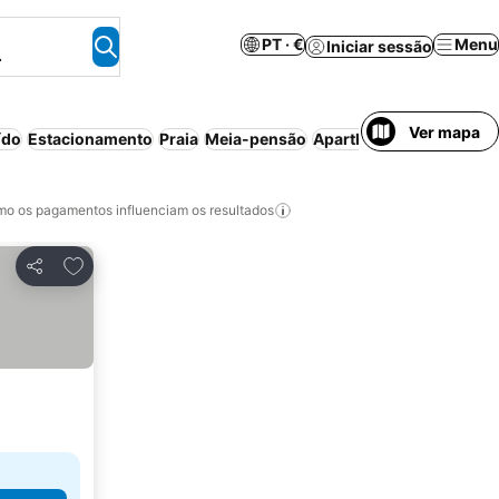
PT · €
Menu
Iniciar sessão
.
Ver mapa
ído
Estacionamento
Praia
Meia-pensão
Aparthotel
Cancelament
o os pagamentos influenciam os resultados
Adicionar aos favoritos
Partilhar