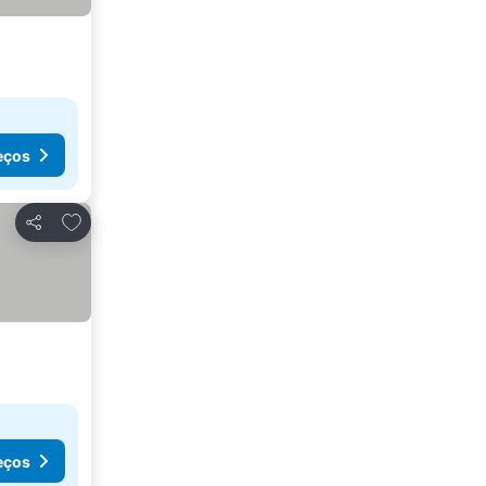
eços
Adicionar aos favoritos
Partilhar
eços