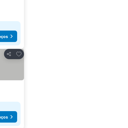
eços
Adicionar aos favoritos
Partilhar
eços