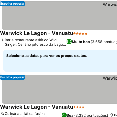
Escolha popular
Warwick Le Lagon - Vanuatu
5 Estrelas
Bar e restaurante asiático Wild
Muito boa
(3.658 pontua
8,2
Ginger, Cenário pitoresco da Lagoa
Erakor
Selecione as datas para ver os preços exatos.
Escolha popular
Warwick Le Lagon - Vanuatu
4 Estrelas
Culinária asiática fusion
Boa
(3.332 pontuações)
7,9
Po