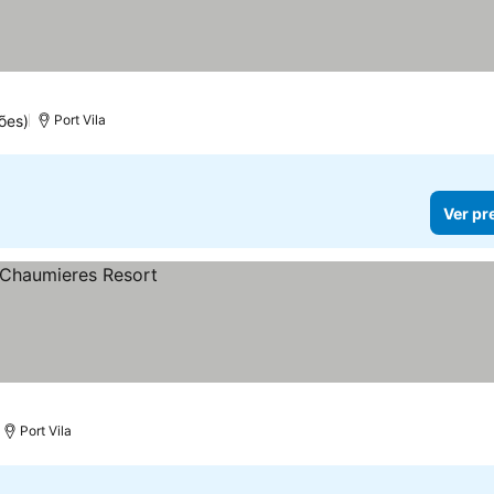
ões)
Port Vila
Ver pr
Port Vila