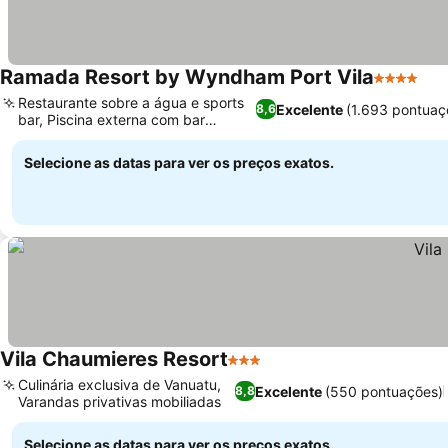
Ramada Resort by Wyndham Port Vila
4 Estrelas
Restaurante sobre a água e sports
Excelente
(1.693 pontuaç
8,6
bar, Piscina externa com bar
molhado
Selecione as datas para ver os preços exatos.
Vila Chaumieres Resort
3 Estrelas
Culinária exclusiva de Vanuatu,
Excelente
(550 pontuações)
8,8
Varandas privativas mobiliadas
Selecione as datas para ver os preços exatos.