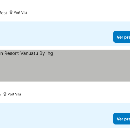
ões)
Port Vila
Ver pr
)
Port Vila
Ver pr