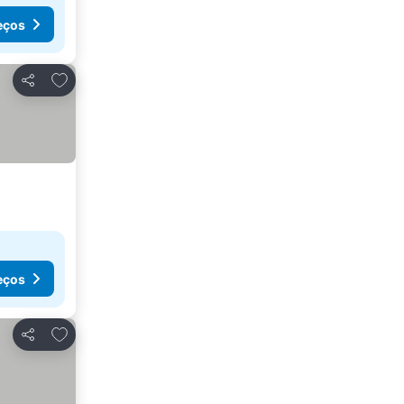
eços
Adicionar aos favoritos
Partilhar
eços
Adicionar aos favoritos
Partilhar