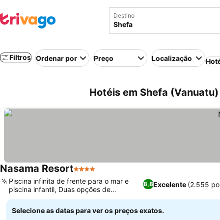
Destino
Filtros
Ordenar por
Preço
Localização
Hot
Hotéis em Shefa (Vanuatu)
Nasama Resort
4 Estrelas
Piscina infinita de frente para o mar e
Excelente
(2.555 po
8,8
piscina infantil, Duas opções de
restaurantes no local
Selecione as datas para ver os preços exatos.