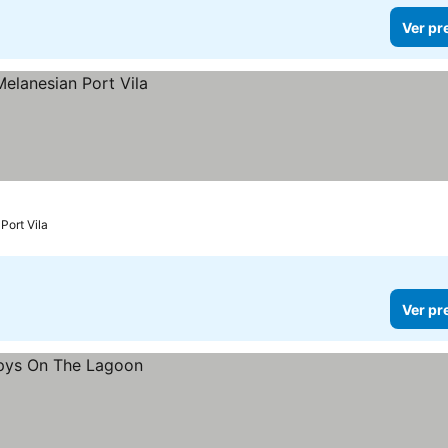
Ver pr
Port Vila
Ver pr