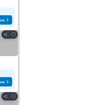
ços
Adicionar aos favoritos
Partilhar
ços
Adicionar aos favoritos
Partilhar