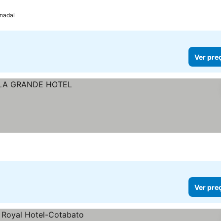
nadal
Ver pre
Ver pre