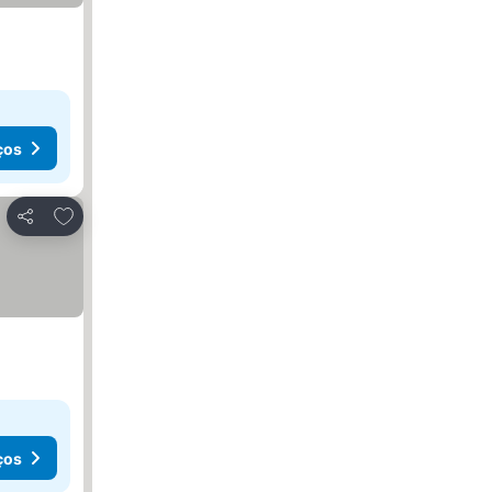
ços
Adicionar aos favoritos
Partilhar
ços