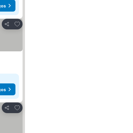
ços
Adicionar aos favoritos
Partilhar
ços
Adicionar aos favoritos
Partilhar