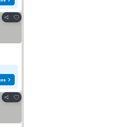
Adicionar aos favoritos
Partilhar
ços
Adicionar aos favoritos
Partilhar