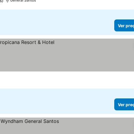
s)
General Santos
Ver pre
Ver pre