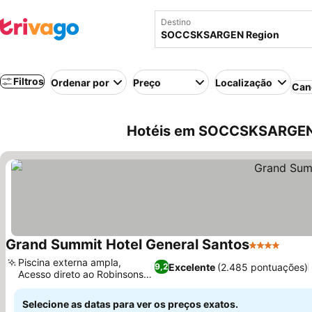
Destino
Filtros
Ordenar por
Preço
Localização
Can
Hotéis em SOCCSKSARGEN R
Grand Summit Hotel General Santos
4 Estrelas
Piscina externa ampla,
Excelente
(2.485 pontuações)
9,2
Acesso direto ao Robinsons
Place
Selecione as datas para ver os preços exatos.