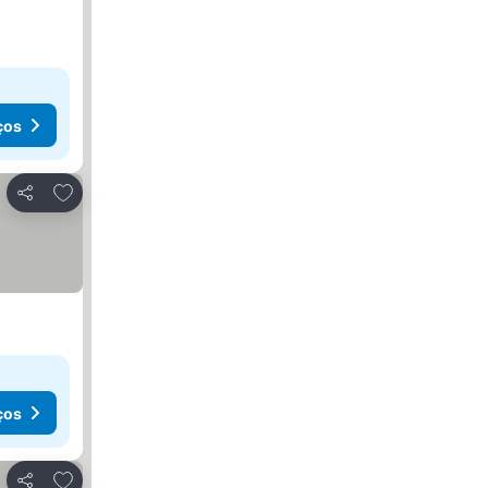
ços
Adicionar aos favoritos
Partilhar
ços
Adicionar aos favoritos