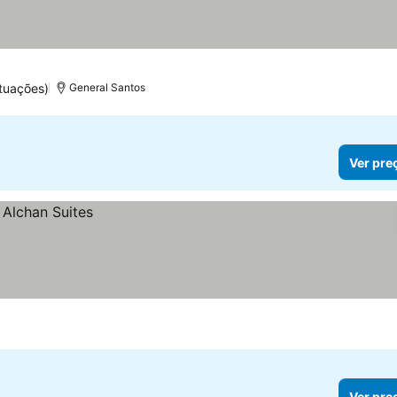
s
tuações)
General Santos
Ver pre
Ver pre