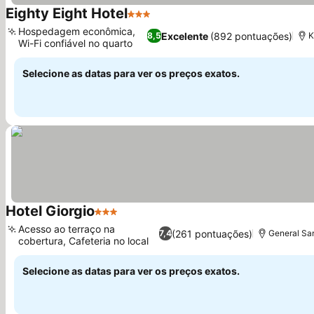
Eighty Eight Hotel
3 Estrelas
Hospedagem econômica,
Excelente
(892 pontuações)
8,5
K
Wi-Fi confiável no quarto
Selecione as datas para ver os preços exatos.
Hotel Giorgio
3 Estrelas
Acesso ao terraço na
(261 pontuações)
7,4
General Sa
cobertura, Cafeteria no local
Selecione as datas para ver os preços exatos.