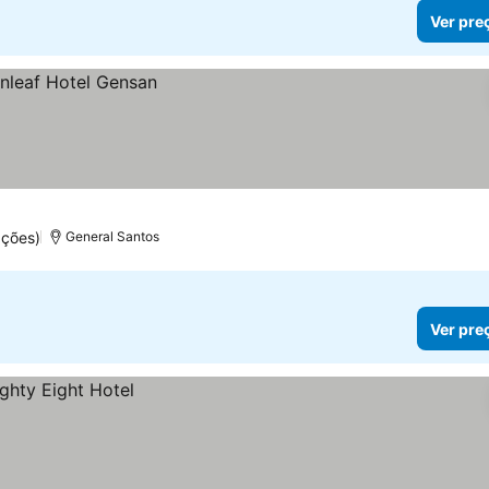
Ver pre
ações)
General Santos
Ver pre