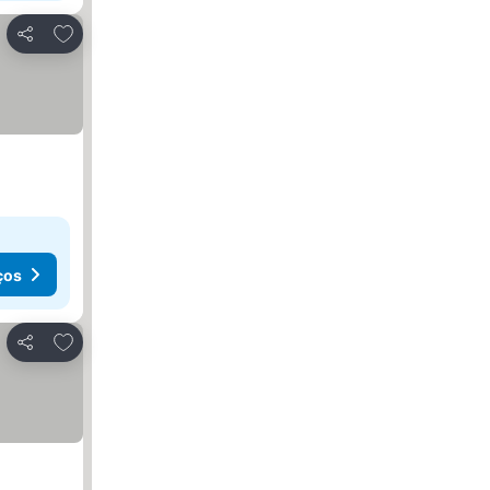
Adicionar aos favoritos
Partilhar
ços
Adicionar aos favoritos
Partilhar