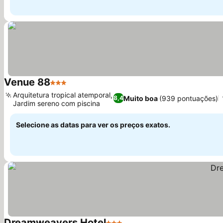
Venue 88
3 Estrelas
Arquitetura tropical atemporal,
Muito boa
(939 pontuações)
8,4
Jardim sereno com piscina
Selecione as datas para ver os preços exatos.
Dreamweavers Hotel