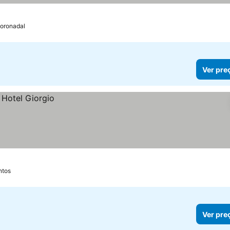
oronadal
Ver pre
ntos
Ver pre