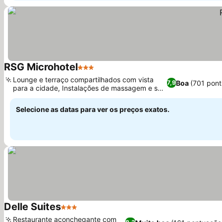
RSG Microhotel
3 Estrelas
Lounge e terraço compartilhados com vista
Boa
(701 pon
7,9
para a cidade, Instalações de massagem e spa
no local
Selecione as datas para ver os preços exatos.
Delle Suites
3 Estrelas
Restaurante aconchegante com