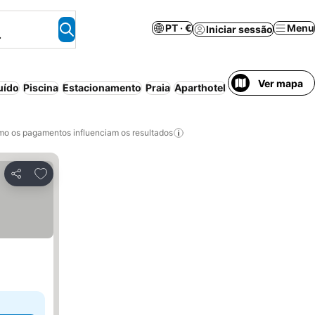
PT · €
Menu
Iniciar sessão
.
Ver mapa
uído
Piscina
Estacionamento
Praia
Aparthotel
o os pagamentos influenciam os resultados
Adicionar aos favoritos
Partilhar