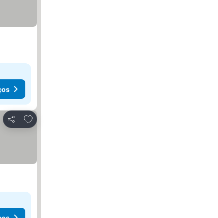
ços
Adicionar aos favoritos
Partilhar
ços