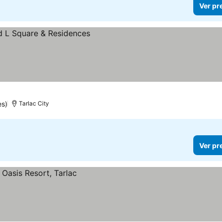
Ver pr
es)
Tarlac City
Ver pr