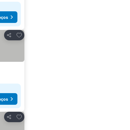
eços
Adicionar aos favoritos
Partilhar
eços
Adicionar aos favoritos
Partilhar