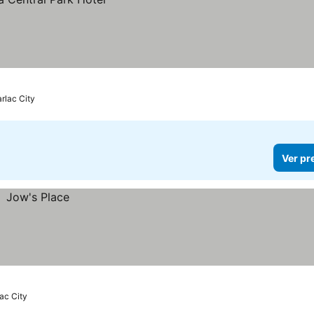
rlac City
Ver pr
ac City