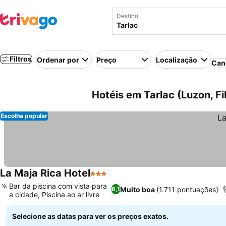
Destino
Filtros
Ordenar por
Preço
Localização
Can
Hotéis em Tarlac (Luzon, Fi
Escolha popular
La Maja Rica Hotel
3 Estrelas
Ver preços
Bar da piscina com vista para
Muito boa
(1.711 pontuações)
8,1
a cidade, Piscina ao ar livre
Ver preços
Selecione as datas para ver os preços exatos.