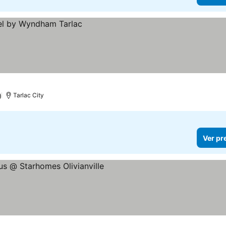
)
Tarlac City
Ver pr