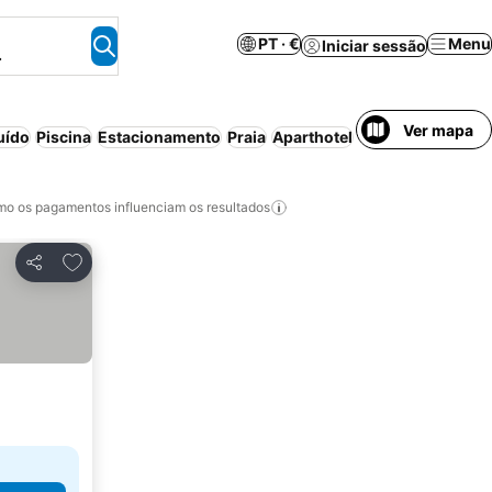
PT · €
Menu
Iniciar sessão
.
Ver mapa
uído
Piscina
Estacionamento
Praia
Aparthotel
o os pagamentos influenciam os resultados
Adicionar aos favoritos
Partilhar