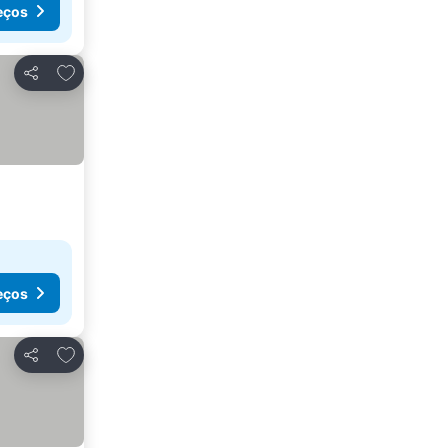
eços
Adicionar aos favoritos
Partilhar
eços
Adicionar aos favoritos
Partilhar