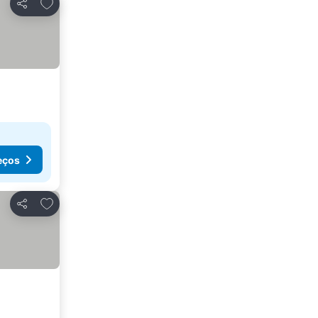
Adicionar aos favoritos
Partilhar
eços
Adicionar aos favoritos
Partilhar