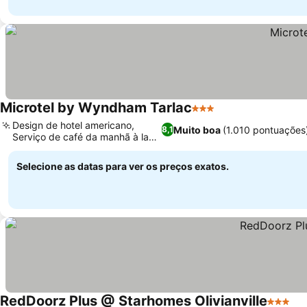
Microtel by Wyndham Tarlac
3 Estrelas
Ver preços
Design de hotel americano,
Muito boa
(1.010 pontuações
8,1
Serviço de café da manhã à la
Ver preços
carte
Selecione as datas para ver os preços exatos.
RedDoorz Plus @ Starhomes Olivianville