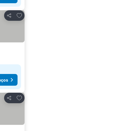
Adicionar aos favoritos
Partilhar
eços
Adicionar aos favoritos
Partilhar