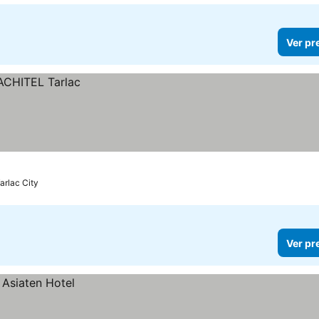
Ver pr
arlac City
Ver pr