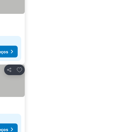
eços
Adicionar aos favoritos
Partilhar
eços