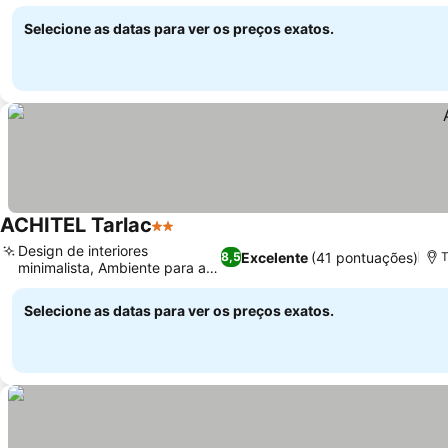
Ver preços
Selecione as datas para ver os preços exatos.
ACHITEL Tarlac
2 Estrelas
Ver preços
Design de interiores
Excelente
(41 pontuações)
8,5
T
minimalista, Ambiente para a
Ver preços
família
Selecione as datas para ver os preços exatos.