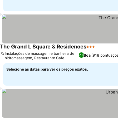
The Grand L Square & Residences
3 Estrelas
Ver preços
Instalações de massagem e banheira de
Boa
(918 pontuaçõ
7,8
hidromassagem, Restaurante Cafe
Ver preços
Teodora
Selecione as datas para ver os preços exatos.