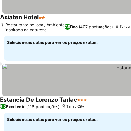
Asiaten Hotel
2 Estrelas
Ver preços
Restaurante no local, Ambiente
Boa
(407 pontuações)
7,8
Tarlac
inspirado na natureza
Ver preços
Selecione as datas para ver os preços exatos.
Estancia De Lorenzo Tarlac
3 Estrelas
Ver preços
Excelente
(118 pontuações)
8,5
Tarlac City
Selecione as datas para ver os preços exatos.