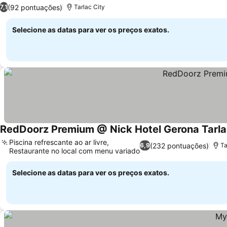
3 Estre
Ve
(92 pontuações)
7,1
Tarlac City
Selecione as datas para ver os preços exatos.
RedDoorz Premium @ Nick Hotel Gerona Tarl
Piscina refrescante ao ar livre,
(232 pontuações)
6,9
Ta
Restaurante no local com menu variado
Ver preços
Selecione as datas para ver os preços exatos.