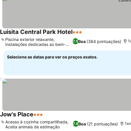
Luisita Central Park Hotel
3 Estrelas
Ver preços
Piscina exterior relaxante,
Boa
(384 pontuações)
7,5
Ta
Instalações dedicadas ao bem-
Ver preços
estar
Selecione as datas para ver os preços exatos.
Jow's Place
3 Estrelas
Ver preços
Acesso à cozinha compartilhada,
Boa
(21 pontuações)
7,6
Tarl
Aceita animais de estimação