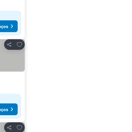
eços
Adicionar aos favoritos
Partilhar
eços
Adicionar aos favoritos
Partilhar