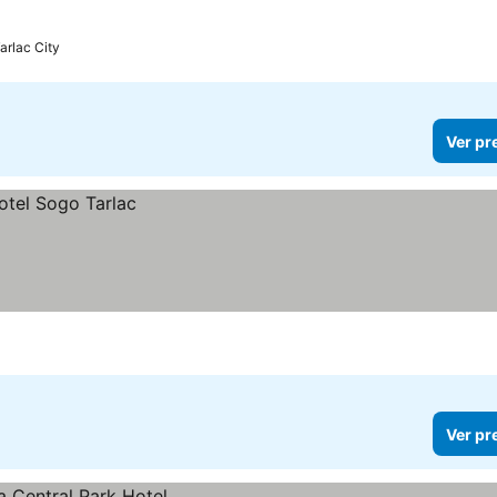
arlac City
Ver pr
Ver pr