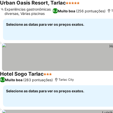
Urban Oasis Resort, Tarlac
5 Estrelas
Ver preços
Experiências gastronômicas
Muito boa
(256 pontuações)
8,2
T
diversas, Várias piscinas
Ver preços
Selecione as datas para ver os preços exatos.
Hotel Sogo Tarlac
3 Estrelas
Ver preços
Muito boa
(283 pontuações)
8,3
Tarlac City
Selecione as datas para ver os preços exatos.