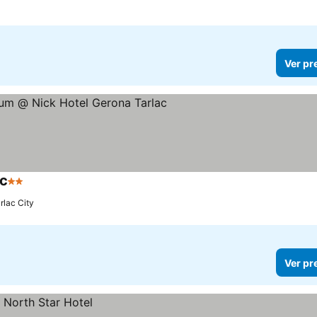
las
r preços
Ver pr
ac
2 Estrelas
Ver preços
rlac City
Ver pr