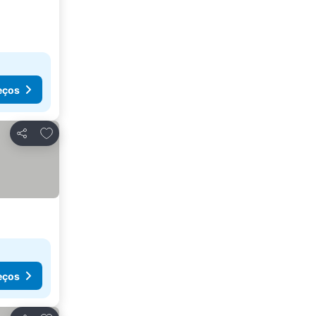
eços
Adicionar aos favoritos
Partilhar
eços