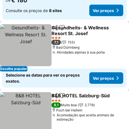
€ 180
De
Consulte os preços de
8 sites
Ver preços
Gesundheits- & Wellness
Partilhar
Adicionar aos favoritos
Resort St. Josef
Ver preços
3 Estrelas
7,1
153
Bad Dürrnberg
Atividades alpinas à sua porta
Ver preços
Escolha popular
Selecione as datas para ver os preços
Ver preços
exatos.
B&B HOTEL Salzburg-Süd
Partilhar
Adicionar aos favoritos
3 Estrelas
8,1
Muito boa
2.776
Puch bei Hallein
Acomodação que aceita animais de
estimação