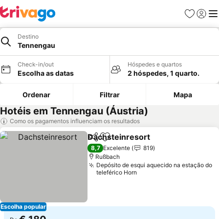
Favoritos
Iniciar
Me
Destino
Tennengau
Check-in/out
Hóspedes e quartos
Escolha as datas
2 hóspedes, 1 quarto.
Ordenar
Filtrar
Mapa
Hotéis em Tennengau (Áustria)
Como os pagamentos influenciam os resultados
Dachsteinresort
Partilhar
Adicionar aos favoritos
Ver preço
8,7
Excelente
819
Rußbach
Depósito de esqui aquecido na estação do
teleférico Horn
Escolha popular