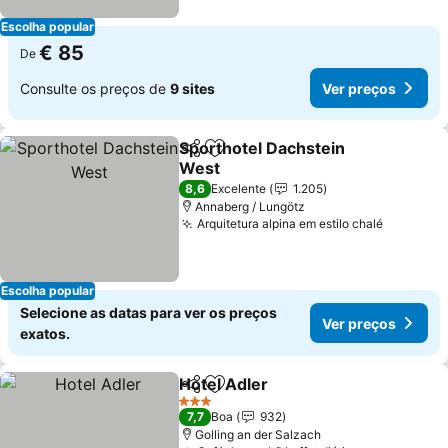
Escolha popular
€ 85
De
Consulte os preços de
9 sites
Ver preços
Sporthotel Dachstein
Partilhar
Adicionar aos favoritos
West
Ver preços
8,6
Excelente
1.205
Annaberg / Lungötz
Arquitetura alpina em estilo chalé
Ver preç
Escolha popular
Selecione as datas para ver os preços
Ver preços
exatos.
Hotel Adler
Partilhar
Adicionar aos favoritos
Ver preços
3 Estrelas
7,7
Boa
932
Golling an der Salzach