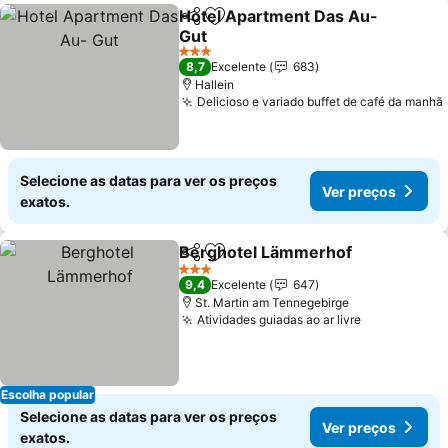
Hotel Apartment Das Au-
Partilhar
Adicionar aos favoritos
Gut
Ver preços
3 Estrelas
8,7
Excelente
683
Hallein
Delicioso e variado buffet de café da manhã
Selecione as datas para ver os preços
Ver preços
exatos.
Berghotel Lämmerhof
Partilhar
Adicionar aos favoritos
Ver 
3 Estrelas
9,4
Excelente
647
St. Martin am Tennegebirge
Atividades guiadas ao ar livre
Ver preços
Escolha popular
Selecione as datas para ver os preços
Ver preços
exatos.