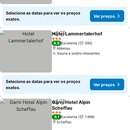
Selecione as datas para ver os preços
Ver preços
exatos.
Hotel Lammertalerhof
Partilhar
Adicionar aos favoritos
Ver 
3 Estrelas
8,9
Excelente
595
Abtenau
Sauna e solário relaxantes
Ver preços
Selecione as datas para ver os preços
Ver preços
exatos.
Garni Hotel Alpin
Partilhar
Adicionar aos favoritos
Scheffau
Ver preços
3 Estrelas
9,1
Excelente
1.996
Scheffau