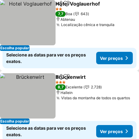
Hotel Voglauerhof
Partilhar
Adicionar aos favoritos
Ver pre
2 Estrelas
7,7
Boa
643
Abtenau
Localização cênica e tranquila
Ver preço
Escolha popular
Selecione as datas para ver os preços
Ver preços
exatos.
Brückenwirt
Partilhar
Adicionar aos favoritos
Ver preços
3 Estrelas
8,7
Excelente
2.728
Hallein
Vistas da montanha de todos os quartos
Ver
Escolha popular
Selecione as datas para ver os preços
Ver preços
exatos.