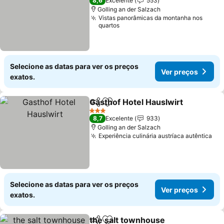
8,6
Excelente
553
Golling an der Salzach
Vistas panorâmicas da montanha nos
quartos
Selecione as datas para ver os preços
Ver preços
exatos.
Gasthof Hotel Hauslwirt
Partilhar
Adicionar aos favoritos
Ve
3 Estrelas
8,7
Excelente
933
Golling an der Salzach
Experiência culinária austríaca autêntica
Ver
Selecione as datas para ver os preços
Ver preços
exatos.
the salt townhouse