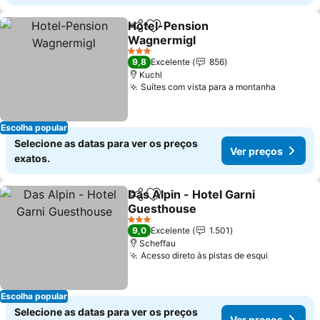
Hotel-Pension
Partilhar
Adicionar aos favoritos
Wagnermigl
Ver preços
3 Estrelas
9,8
Excelente
856
Kuchl
Suítes com vista para a montanha
Ver pre
Escolha popular
Selecione as datas para ver os preços
Ver preços
exatos.
Das Alpin - Hotel Garni
Partilhar
Adicionar aos favoritos
Guesthouse
Ver preços
3 Estrelas
9,0
Excelente
1.501
Scheffau
Acesso direto às pistas de esqui
Ver preço
Escolha popular
Selecione as datas para ver os preços
Ver preços