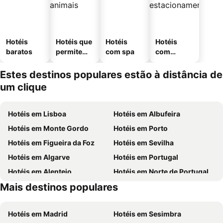
Hotéis
Hotéis que
Hotéis
Hotéis
baratos
permitem
com spa
com
animais
estaciona
mento
Estes destinos populares estão à distância de
um clique
Hotéis em Lisboa
Hotéis em Albufeira
Hotéis em Monte Gordo
Hotéis em Porto
Hotéis em Figueira da Foz
Hotéis em Sevilha
Hotéis em Algarve
Hotéis em Portugal
Hotéis em Alentejo
Hotéis em Norte de Portugal
Mais destinos populares
Hotéis em Madeira
Hotéis em Espanha
Hotéis em Madrid
Hotéis em Sesimbra