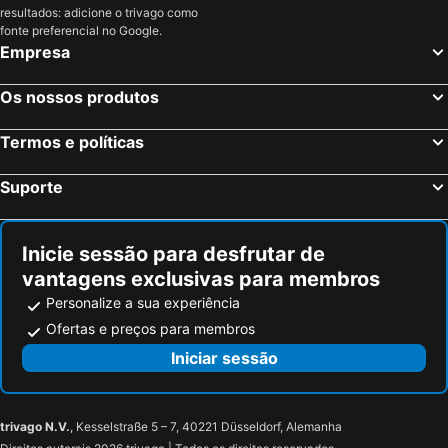
resultados: adicione o trivago como
Hotéis em Gran Canaria
Hotéis em Malta
fonte preferencial no Google.
Empresa
Hotéis em Costa de Almería
Hotéis em Região de Viana do Castelo
Os nossos produtos
Termos e políticas
Suporte
Inicie sessão para desfrutar de
vantagens exclusivas para membros
Personalize a sua experiência
Ofertas e preços para membros
Iniciar sessão
trivago N.V.
, Kesselstraße 5 – 7, 40221 Düsseldorf, Alemanha