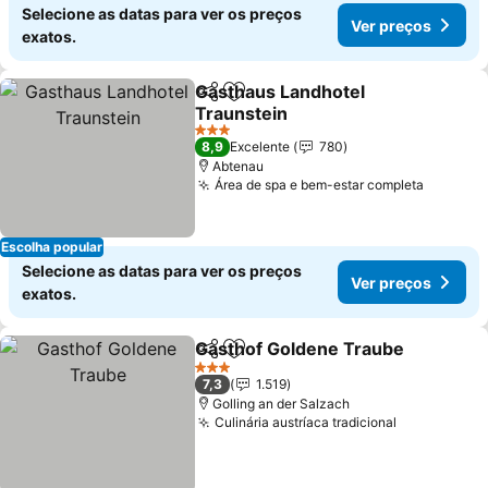
Selecione as datas para ver os preços
Ver preços
exatos.
Gasthaus Landhotel
Partilhar
Adicionar aos favoritos
Traunstein
Ver preços
3 Estrelas
8,9
Excelente
780
Abtenau
Área de spa e bem-estar completa
Ver pre
Escolha popular
Selecione as datas para ver os preços
Ver preços
exatos.
Gasthof Goldene Traube
Partilhar
Adicionar aos favoritos
V
3 Estrelas
7,3
1.519
Golling an der Salzach
Culinária austríaca tradicional
Ver preços