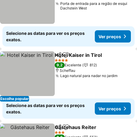
Porta de entrada para a região de esqui
Dachstein West
Selecione as datas para ver os preços
Ver preços
exatos.
Hotel Kaiser in Tirol
Partilhar
Adicionar aos favoritos
Ver pr
4 Estrelas
9,2
Excelente
812
Scheffau
Lago natural para nadar no jardim
Ver pre
Escolha popular
Selecione as datas para ver os preços
Ver preços
exatos.
Gästehaus Reiter
Partilhar
Adicionar aos favoritos
Ver preç
3 Estrelas