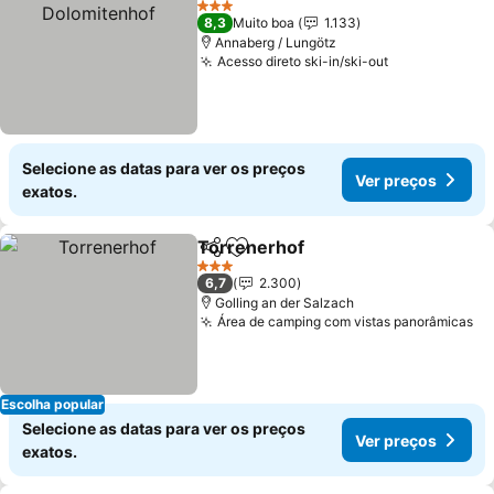
3 Estrelas
8,3
Muito boa
1.133
Annaberg / Lungötz
Acesso direto ski-in/ski-out
Ver preços
Selecione as datas para ver os preços
Ver preços
exatos.
Torrenerhof
Partilhar
Adicionar aos favoritos
Ver preços
3 Estrelas
6,7
2.300
Golling an der Salzach
Área de camping com vistas panorâmicas
Ve
Escolha popular
Selecione as datas para ver os preços
Ver preços
exatos.