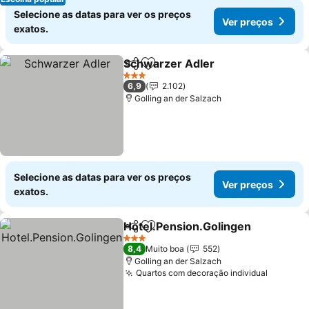
Selecione as datas para ver os preços
Ver preços
exatos.
Schwarzer Adler
Partilhar
Adicionar aos favoritos
Ver preço
3 Estrelas
6,9
2.102
Golling an der Salzach
Selecione as datas para ver os preços
Ver preços
exatos.
Hotel.Pension.Golingen
Partilhar
Adicionar aos favoritos
Ve
3 Estrelas
8,4
Muito boa
552
Golling an der Salzach
Quartos com decoração individual
Ver pre