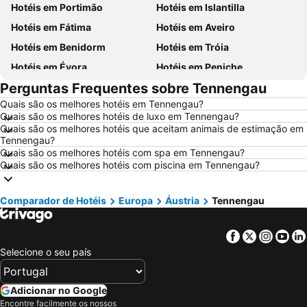
Hotéis em Portimão
Hotéis em Islantilla
Hotéis em Fátima
Hotéis em Aveiro
Hotéis em Benidorm
Hotéis em Tróia
Hotéis em Évora
Hotéis em Peniche
Perguntas Frequentes sobre Tennengau
Hotéis em Porto Santo
Hotéis em Barcelona
Quais são os melhores hotéis em Tennengau?
Hotéis em Sangenjo
Hotéis em Nazaré
Quais são os melhores hotéis de luxo em Tennengau?
Hotéis em Vigo
Hotéis em Vila Nova de Milfontes
Quais são os melhores hotéis que aceitam animais de estimação em
Tennengau?
Hotéis em Isla Canela
Hotéis em Roma
Quais são os melhores hotéis com spa em Tennengau?
Quais são os melhores hotéis com piscina em Tennengau?
Hotéis em Vilamoura
Hotéis em Centro de Portugal
Hotéis em Sul de Espanha
Hotéis em Málaga
Comparador de Hotéis
Europa
Áustria
Tennengau
Hotéis em Minorca
Hotéis em Galiza
Hotéis em Andaluzia
Hotéis em Maiorca
Facebook
Twitter
Insta
Yo
Hotéis em Douro
Hotéis em Ilha do Sal
Selecione o seu país
Hotéis em Ibiza
Hotéis em Região de Lisboa
Hotéis em Serra da Estrela
Hotéis em Tenerife
Adicionar no Google
Encontre facilmente os nossos
Hotéis em Costa da Luz
Hotéis em São Miguel