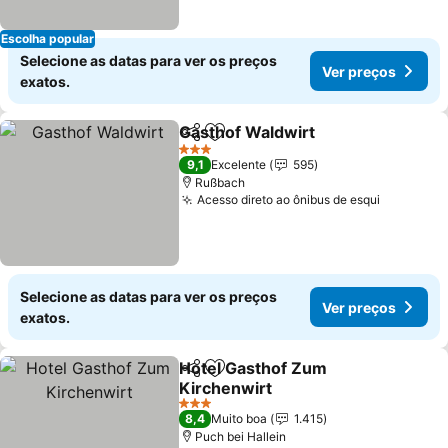
Escolha popular
Selecione as datas para ver os preços
Ver preços
exatos.
Gasthof Waldwirt
Partilhar
Adicionar aos favoritos
Ver preç
3 Estrelas
9,1
Excelente
595
Rußbach
Acesso direto ao ônibus de esqui
Ver preç
Selecione as datas para ver os preços
Ver preços
exatos.
Hotel Gasthof Zum
Partilhar
Adicionar aos favoritos
Kirchenwirt
Ver preços
3 Estrelas
8,4
Muito boa
1.415
Puch bei Hallein