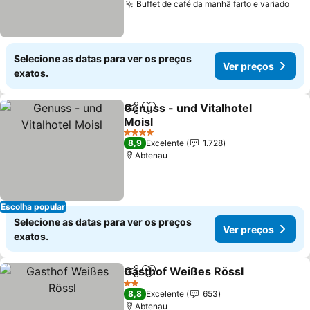
Buffet de café da manhã farto e variado
Ver
Selecione as datas para ver os preços
Ver preços
exatos.
Genuss - und Vitalhotel
Partilhar
Adicionar aos favoritos
Moisl
Ver preços
4 Estrelas
8,9
Excelente
1.728
Abtenau
Escolha popular
Selecione as datas para ver os preços
Ver preços
exatos.
Gasthof Weißes Rössl
Partilhar
Adicionar aos favoritos
Ver 
2 Estrelas
8,8
Excelente
653
Abtenau