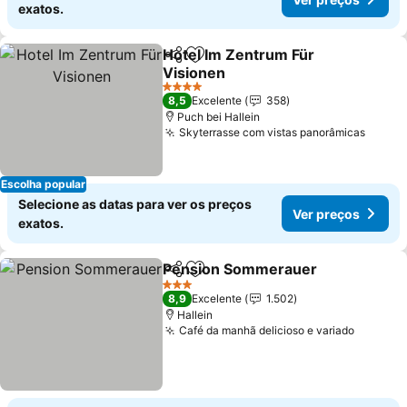
exatos.
Hotel Im Zentrum Für
Partilhar
Adicionar aos favoritos
Visionen
Ver preços
4 Estrelas
8,5
Excelente
358
Puch bei Hallein
Skyterrasse com vistas panorâmicas
Ver p
Escolha popular
Selecione as datas para ver os preços
Ver preços
exatos.
Pension Sommerauer
Partilhar
Adicionar aos favoritos
Ver 
3 Estrelas
8,9
Excelente
1.502
Hallein
Café da manhã delicioso e variado
Ver pre