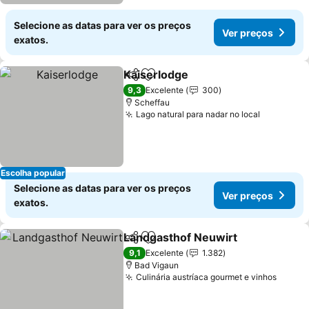
Selecione as datas para ver os preços
Ver preços
exatos.
Kaiserlodge
Partilhar
Adicionar aos favoritos
Ver preços
9,3
Excelente
300
Scheffau
Lago natural para nadar no local
Ver preç
Escolha popular
Selecione as datas para ver os preços
Ver preços
exatos.
Landgasthof Neuwirt
Partilhar
Adicionar aos favoritos
Ver 
9,1
Excelente
1.382
Bad Vigaun
Culinária austríaca gourmet e vinhos
Ver p