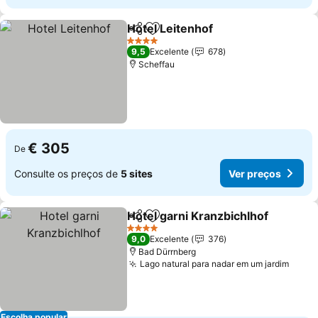
Hotel Leitenhof
Partilhar
Adicionar aos favoritos
Ver preços
4 Estrelas
9,5
Excelente
678
Scheffau
€ 305
De
Consulte os preços de
5 sites
Ver preços
Hotel garni Kranzbichlhof
Partilhar
Adicionar aos favoritos
4 Estrelas
9,0
Excelente
376
Bad Dürrnberg
Lago natural para nadar em um jardim
Ver p
Escolha popular