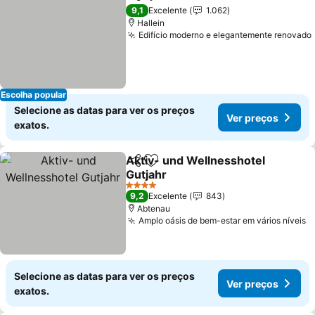
Partilhar
Adicionar aos favoritos
Ver pr
9,1
Excelente
1.062
Hallein
Edifício moderno e elegantemente renovado
Escolha popular
Selecione as datas para ver os preços
Ver preços
exatos.
Aktiv- und Wellnesshotel
Partilhar
Adicionar aos favoritos
Gutjahr
Ver preços
4 Estrelas
9,2
Excelente
843
Abtenau
Amplo oásis de bem-estar em vários níveis
V
Selecione as datas para ver os preços
Ver preços
exatos.