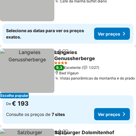
Café da manhã buffet diário
Ver preços
Selecione as datas para ver os preços
Ver preços
exatos.
Langwies
Partilhar
Adicionar aos favoritos
Genussherberge
Ver preços
4 Estrelas
9,3
Excelente
1.027
Bad Vigaun
Vistas panorâmicas da montanha e do prado
Escolha popular
€ 193
De
Consulte os preços de
7 sites
Ver preços
Salzburger Dolomitenhof
Partilhar
Adicionar aos favoritos
V