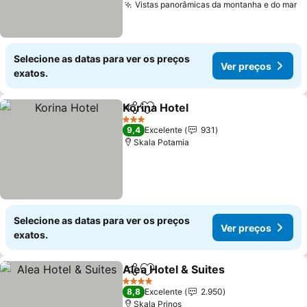
Vistas panorâmicas da montanha e do mar
Selecione as datas para ver os preços
Ver preços
exatos.
Korina Hotel
Partilhar
Adicionar aos favoritos
3 Estrelas
9,4
Excelente
931
Skala Potamia
Selecione as datas para ver os preços
Ver preços
exatos.
Alea Hotel & Suites
Partilhar
Adicionar aos favoritos
4 Estrelas
8,8
Excelente
2.950
Skala Prinos