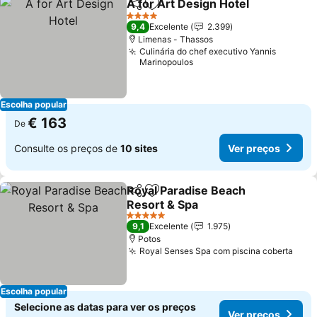
A for Art Design Hotel
Partilhar
Adicionar aos favoritos
4 Estrelas
9,4
Excelente
2.399
Limenas - Thassos
Culinária do chef executivo Yannis
Marinopoulos
Escolha popular
€ 163
De
Consulte os preços de
10 sites
Ver preços
Royal Paradise Beach
Partilhar
Adicionar aos favoritos
Resort & Spa
5 Estrelas
9,1
Excelente
1.975
Potos
Royal Senses Spa com piscina coberta
Escolha popular
Selecione as datas para ver os preços
Ver preços