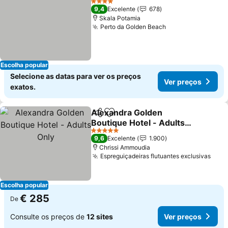
4 Estrelas
9,4
Excelente
678
Skala Potamia
Perto da Golden Beach
Escolha popular
Selecione as datas para ver os preços
Ver preços
exatos.
Alexandra Golden
Partilhar
Adicionar aos favoritos
Boutique Hotel - Adults
Only
5 Estrelas
9,6
Excelente
1.900
Chrissi Ammoudia
Espreguiçadeiras flutuantes exclusivas
Escolha popular
€ 285
De
Consulte os preços de
12 sites
Ver preços