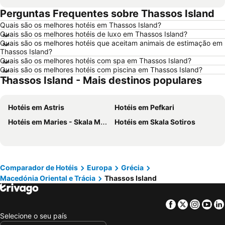
Perguntas Frequentes sobre Thassos Island
Hotéis em Évora
Hotéis em Peniche
Quais são os melhores hotéis em Thassos Island?
Hotéis em Porto Santo
Hotéis em Isla Canela
Quais são os melhores hotéis de luxo em Thassos Island?
Hotéis em Sangenjo
Hotéis em Vila Nova de Milfontes
Quais são os melhores hotéis que aceitam animais de estimação em
Thassos Island?
Hotéis em Vilamoura
Hotéis em Vigo
Quais são os melhores hotéis com spa em Thassos Island?
Quais são os melhores hotéis com piscina em Thassos Island?
Hotéis em Roma
Hotéis em Centro de Portugal
Thassos Island - Mais destinos populares
Hotéis em Sul de Espanha
Hotéis em Málaga
Hotéis em Maiorca
Hotéis em Andaluzia
Hotéis em Astris
Hotéis em Pefkari
Hotéis em Minorca
Hotéis em Ibiza
Hotéis em Maries - Skala Marion
Hotéis em Skala Sotiros
Hotéis em Ilha do Sal
Hotéis em Galiza
Hotéis em Douro
Hotéis em Costa da Luz
Hotéis em Serra da Estrela
Hotéis em Região de Lisboa
Comparador de Hotéis
Europa
Grécia
Hotéis em Costa do Sol
Hotéis em Sardenha
Macedónia Oriental e Trácia
Thassos Island
Hotéis em Tenerife
Hotéis em Cabo Verde
Hotéis em São Miguel
Facebook
Twitter
Insta
Yo
Selecione o seu país