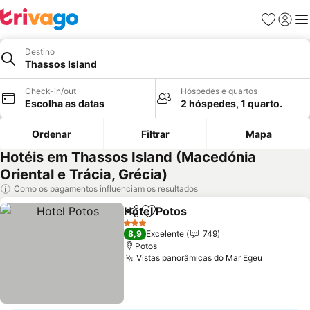
Favoritos
Iniciar
Me
Destino
Thassos Island
Check-in/out
Hóspedes e quartos
Escolha as datas
2 hóspedes, 1 quarto.
Ordenar
Filtrar
Mapa
Hotéis em Thassos Island (Macedónia
Oriental e Trácia, Grécia)
Como os pagamentos influenciam os resultados
Hotel Potos
Partilhar
Adicionar aos favoritos
3 Estrelas
8,9
Excelente
749
Potos
Vistas panorâmicas do Mar Egeu