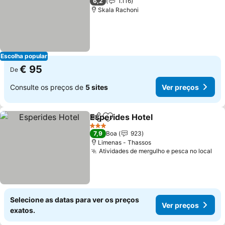
6,2
1.116
Skala Rachoni
Escolha popular
€ 95
De
Consulte os preços de
5 sites
Ver preços
Esperides Hotel
Partilhar
Adicionar aos favoritos
3 Estrelas
7,9
Boa
923
Limenas - Thassos
Atividades de mergulho e pesca no local
Selecione as datas para ver os preços
Ver preços
exatos.