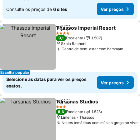
Consulte os preços de
6 sites
Ver preços
Thassos Imperial Resort
Partilhar
Adicionar aos favoritos
4 Estrelas
9,1
Excelente
1.507
Skala Rachoni
Centro de bem-estar com hammam
Escolha popular
Selecione as datas para ver os preços
Ver preços
exatos.
Tarsanas Studios
Partilhar
Adicionar aos favoritos
3 Estrelas
8,6
Excelente
1.528
Limenas - Thassos
Noites temáticas com música grega ao vivo