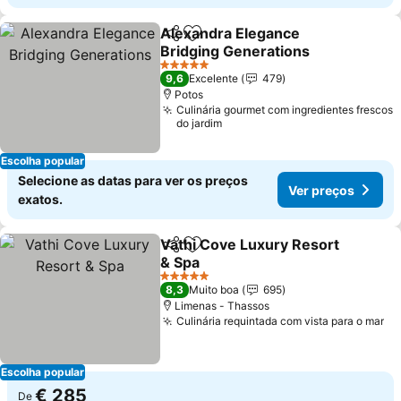
Alexandra Elegance
Partilhar
Adicionar aos favoritos
Bridging Generations
5 Estrelas
9,6
Excelente
479
Potos
Culinária gourmet com ingredientes frescos
do jardim
Escolha popular
Selecione as datas para ver os preços
Ver preços
exatos.
Vathi Cove Luxury Resort
Partilhar
Adicionar aos favoritos
& Spa
5 Estrelas
8,3
Muito boa
695
Limenas - Thassos
Culinária requintada com vista para o mar
Escolha popular
€ 285
De