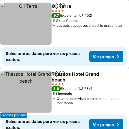
Oli Terra
Partilhar
Adicionar aos favoritos
4 Estrelas
9,7
Excelente
402
Skala Potamia
Layouts espaçosos em estilo maisonette
Selecione as datas para ver os preços
Ver preços
exatos.
Thassos Hotel Grand
Partilhar
Adicionar aos favoritos
beach
4 Estrelas
8,6
Excelente
734
Limenaria
Quartos com vista para o mar ou para a
montanha
Escolha popular
Selecione as datas para ver os preços
Ver preços
exatos.