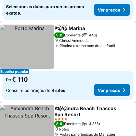
Selecione as datas para ver os preços
Ver preços
exatos.
Porto Marina
Partilhar
Adicionar aos favoritos
9,0
Excelente
446
Chrissi Ammoudia
Piscina externa com área infantil
Escolha popular
€ 110
De
Consulte os preços de
4 sites
Ver preços
Alexandra Beach Thassos
Partilhar
Adicionar aos favoritos
Spa Resort
4 Estrelas
8,9
Excelente
4.855
Potos
Vistas panorâmicas do Mar Egeu