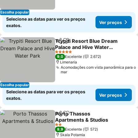
Escolha popular
Selecione as datas para ver os preços
Ver preços
exatos.
Trypiti Resort Blue Dream
Partilhar
Adicionar aos favoritos
Palace and Hive Water
Park
5 Estrelas
9,0
Excelente
2.672
Limenaria
Acomodações com vista panorâmica para o
mar
Escolha popular
Selecione as datas para ver os preços
Ver preços
exatos.
Porto Thassos
Partilhar
Adicionar aos favoritos
Apartments & Studios
2 Estrelas
9,9
Excelente
572
Skala Potamia