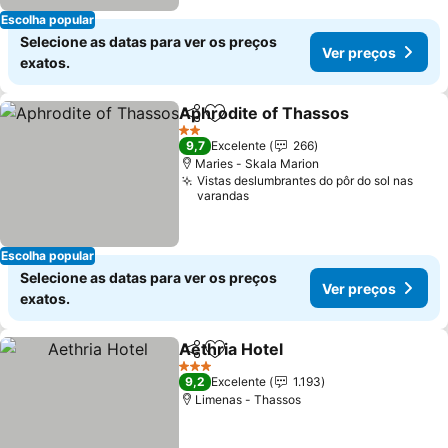
Escolha popular
Selecione as datas para ver os preços
Ver preços
exatos.
Aphrodite of Thassos
Partilhar
Adicionar aos favoritos
2 Estrelas
9,7
Excelente
266
Maries - Skala Marion
Vistas deslumbrantes do pôr do sol nas
varandas
Escolha popular
Selecione as datas para ver os preços
Ver preços
exatos.
Aethria Hotel
Partilhar
Adicionar aos favoritos
3 Estrelas
9,2
Excelente
1.193
Limenas - Thassos