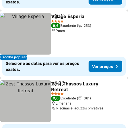
exatos.
Village Esperia
Partilhar
Adicionar aos favoritos
4 Estrelas
9,6
Excelente
253
Potos
Escolha popular
Selecione as datas para ver os preços
Ver preços
exatos.
Zest Thassos Luxury
Partilhar
Adicionar aos favoritos
Retreat
4 Estrelas
9,6
Excelente
361
Limenaria
Piscinas e jacuzzis privativas