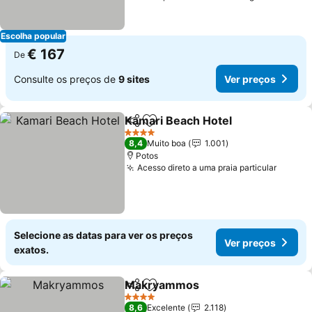
Escolha popular
€ 167
De
Consulte os preços de
9 sites
Ver preços
Kamari Beach Hotel
Partilhar
Adicionar aos favoritos
4 Estrelas
8,4
Muito boa
1.001
Potos
Acesso direto a uma praia particular
Selecione as datas para ver os preços
Ver preços
exatos.
Makryammos
Partilhar
Adicionar aos favoritos
4 Estrelas
8,6
Excelente
2.118