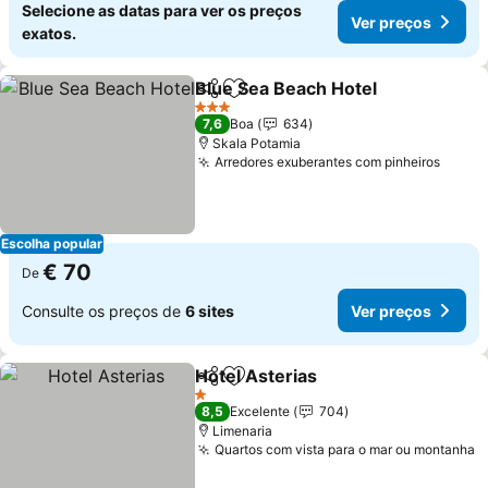
Selecione as datas para ver os preços
Ver preços
exatos.
Blue Sea Beach Hotel
Partilhar
Adicionar aos favoritos
3 Estrelas
7,6
Boa
634
Skala Potamia
Arredores exuberantes com pinheiros
Escolha popular
€ 70
De
Consulte os preços de
6 sites
Ver preços
Hotel Asterias
Partilhar
Adicionar aos favoritos
1 Estrelas
8,5
Excelente
704
Limenaria
Quartos com vista para o mar ou montanha