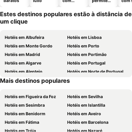
baratos
luxo
com
permitem
com 
piscinas
animais
Estes destinos populares estão à distância de
um clique
Hotéis em Albufeira
Hotéis em Lisboa
Hotéis em Monte Gordo
Hotéis em Porto
Hotéis em Madrid
Hotéis em Portimão
Hotéis em Algarve
Hotéis em Portugal
Hotéis em Alentejo
Hotéis em Norte de Portugal
Mais destinos populares
Hotéis em Madeira
Hotéis em Espanha
Hotéis em Figueira da Foz
Hotéis em Sevilha
Hotéis em Sesimbra
Hotéis em Islantilla
Hotéis em Benidorm
Hotéis em Aveiro
Hotéis em Fátima
Hotéis em Barcelona
Hotéis em Tróia
Hotéis em Nazaré