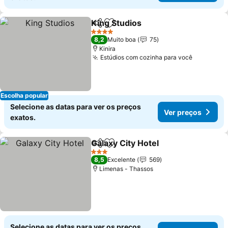
King Studios
Partilhar
Adicionar aos favoritos
4 Estrelas
8,2
Muito boa
75
Kinira
Estúdios com cozinha para você
Escolha popular
Selecione as datas para ver os preços
Ver preços
exatos.
Galaxy City Hotel
Partilhar
Adicionar aos favoritos
3 Estrelas
8,5
Excelente
569
Limenas - Thassos
Selecione as datas para ver os preços