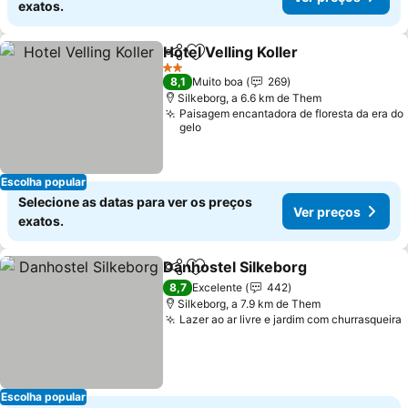
exatos.
Hotel Velling Koller
Partilhar
Adicionar aos favoritos
2 Estrelas
8,1
Muito boa
269
Silkeborg, a 6.6 km de Them
Paisagem encantadora de floresta da era do
gelo
Escolha popular
Selecione as datas para ver os preços
Ver preços
exatos.
Danhostel Silkeborg
Partilhar
Adicionar aos favoritos
8,7
Excelente
442
Silkeborg, a 7.9 km de Them
Lazer ao ar livre e jardim com churrasqueira
Escolha popular