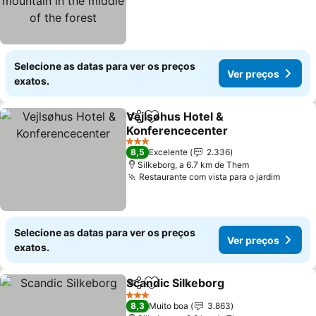
Selecione as datas para ver os preços
Ver preços
exatos.
Vejlsøhus Hotel &
Partilhar
Adicionar aos favoritos
Konferencecenter
3 Estrelas
8,5
Excelente
2.336
Silkeborg, a 6.7 km de Them
Restaurante com vista para o jardim
Selecione as datas para ver os preços
Ver preços
exatos.
Scandic Silkeborg
Partilhar
Adicionar aos favoritos
3 Estrelas
8,3
Muito boa
3.863