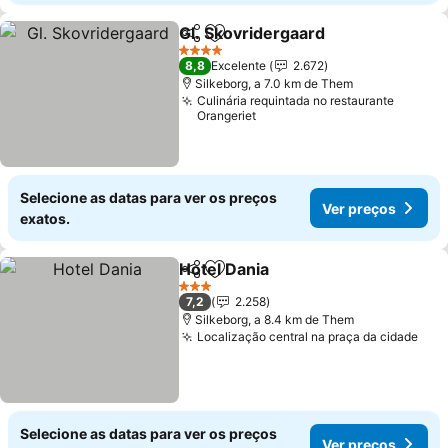
Gl. Skovridergaard
Partilhar
Adicionar aos favoritos
4 Estrelas
8,8
Excelente
2.672
Silkeborg, a 7.0 km de Them
Culinária requintada no restaurante
Orangeriet
Selecione as datas para ver os preços
Ver preços
exatos.
Hotel Dania
Partilhar
Adicionar aos favoritos
3 Estrelas
7,2
2.258
Silkeborg, a 8.4 km de Them
Localização central na praça da cidade
Selecione as datas para ver os preços
Ver preços