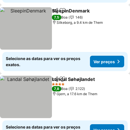
SleepinDenmark
Partilhar
Adicionar aos favoritos
7,5
Boa
146
Silkeborg, a 9.4 km de Them
Selecione as datas para ver os preços
Ver preços
exatos.
Landal Søhøjlandet
Partilhar
Adicionar aos favoritos
4 Estrelas
7,8
Boa
2.122
Gjern, a 17.6 km de Them
Selecione as datas para ver os preços