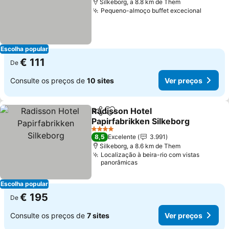
Silkeborg, a 8.8 km de Them
Pequeno-almoço buffet excecional
Escolha popular
€ 111
De
Consulte os preços de
10 sites
Ver preços
Radisson Hotel
Partilhar
Adicionar aos favoritos
Papirfabrikken Silkeborg
4 Estrelas
8,5
Excelente
3.991
Silkeborg, a 8.6 km de Them
Localização à beira-rio com vistas
panorâmicas
Escolha popular
€ 195
De
Consulte os preços de
7 sites
Ver preços