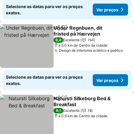
Selecione as datas para ver os preços
Ver preços
exatos.
Under Regnbuen, dit
Partilhar
Adicionar aos favoritos
fristed på Hærvejen
9,4
Excelente
154
a 5.0 km de Centro da cidade
Design de interiores eclético e poético
Selecione as datas para ver os preços
Ver preços
exatos.
Natursti Silkeborg Bed &
Partilhar
Adicionar aos favoritos
Breakfast
9,1
Excelente
18
a 0.6 km de Centro da cidade