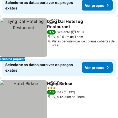
Selecione as datas para ver os preços
Ver preços
exatos.
Lyng Dal Hotel og
Partilhar
Adicionar aos favoritos
Restaurant
9,5
Excelente
910
Ry, a 9.5 km de Them
Vistas panorâmicas de colinas cobertas de
urze
Escolha popular
Selecione as datas para ver os preços
Ver preços
exatos.
Hotel Birksø
Partilhar
Adicionar aos favoritos
3 Estrelas
7,6
Boa
132
Ry, a 12.9 km de Them