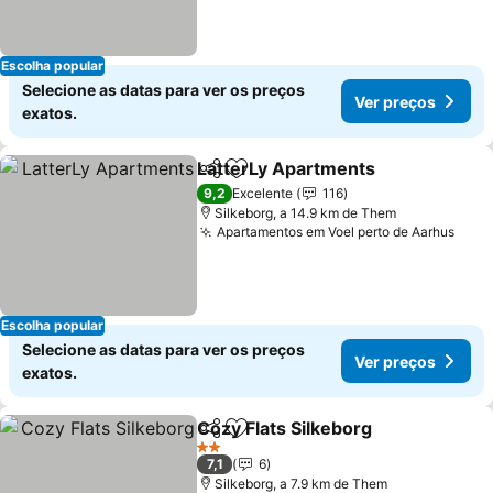
Escolha popular
Selecione as datas para ver os preços
Ver preços
exatos.
LatterLy Apartments
Partilhar
Adicionar aos favoritos
9,2
Excelente
116
Silkeborg, a 14.9 km de Them
Apartamentos em Voel perto de Aarhus
Escolha popular
Selecione as datas para ver os preços
Ver preços
exatos.
Cozy Flats Silkeborg
Partilhar
Adicionar aos favoritos
2 Estrelas
7,1
6
Silkeborg, a 7.9 km de Them