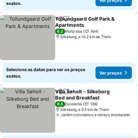
Ver preços
exatos.
Tollundgaard Golf Park &
Partilhar
Adicionar aos favoritos
Apartments
8,2
Muito boa
954
Silkeborg, a 10.2 km de Them
Selecione as datas para ver os preços
Ver preços
exatos.
Villa Søholt - Silkeborg
Partilhar
Adicionar aos favoritos
Bed and Breakfast
9,5
Excelente
199
Silkeborg, a 9.5 km de Them
Jardim convidativo e terraço ensolarado