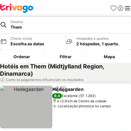
Favoritos
Iniciar
Me
Destino
Them
Check-in/out
Hóspedes e quartos
Escolha as datas
2 hóspedes, 1 quarto.
Ordenar
Filtrar
Mapa
Hotéis em Them (Midtjylland Region,
Dinamarca)
Como os pagamentos influenciam os resultados
Hedegaarden
Partilhar
Adicionar aos favoritos
9,4
Excelente
1.263
a 12.9 km de Centro da cidade
Localização pitoresca no campo