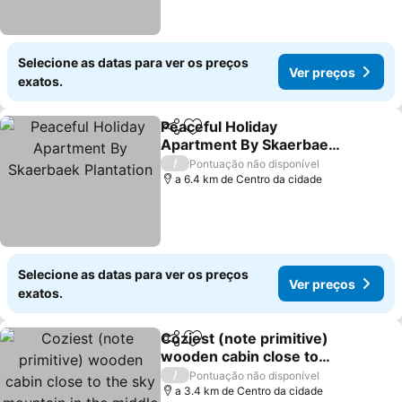
Selecione as datas para ver os preços
Ver preços
exatos.
Peaceful Holiday
Partilhar
Adicionar aos favoritos
Apartment By Skaerbaek
Plantation
/
Pontuação não disponível
a 6.4 km de Centro da cidade
Selecione as datas para ver os preços
Ver preços
exatos.
Coziest (note primitive)
Partilhar
Adicionar aos favoritos
wooden cabin close to
the sky mountain in the
/
Pontuação não disponível
middle of the forest
a 3.4 km de Centro da cidade