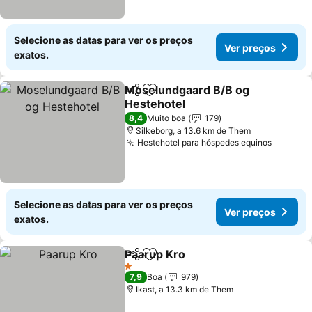
Selecione as datas para ver os preços
Ver preços
exatos.
Moselundgaard B/B og
Partilhar
Adicionar aos favoritos
Hestehotel
8,4
Muito boa
179
Silkeborg, a 13.6 km de Them
Hestehotel para hóspedes equinos
Selecione as datas para ver os preços
Ver preços
exatos.
Paarup Kro
Partilhar
Adicionar aos favoritos
1 Estrelas
7,9
Boa
979
Ikast, a 13.3 km de Them