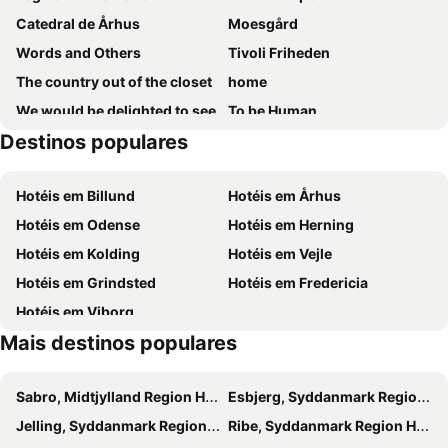
Catedral de Århus
Moesgård
Words and Others
Tivoli Friheden
The country out of the closet
home
We would be delighted to see
To be Human
Destinos populares
Theater in movement - People and Puppets on Stage
Sauntering Danish graphic art through 200 years
New and tradition
Handling Clay
Hotéis em Billund
Hotéis em Århus
Graphic metamorphosis
Skejby Centret
Hotéis em Odense
Hotéis em Herning
Hi Tools & Hardware
Hi Woodtech
Hotéis em Kolding
Hotéis em Vejle
City Vest
Aarhus Festival
Hotéis em Grindsted
Hotéis em Fredericia
Umbrako DK Festival
Food Expo
Hotéis em Viborg
Mais destinos populares
Sabro, Midtjylland Region Hotéis
Esbjerg, Syddanmark Region Hotéis
Jelling, Syddanmark Region Hotéis
Ribe, Syddanmark Region Hotéis