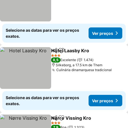
Selecione as datas para ver os preços
Ver preços
exatos.
Hotel Laasby Kro
Partilhar
Adicionar aos favoritos
3 Estrelas
8,5
Excelente
1.474
Silkeborg, a 17.5 km de Them
Culinária dinamarquesa tradicional
Selecione as datas para ver os preços
Ver preços
exatos.
Nørre Vissing Kro
Partilhar
Adicionar aos favoritos
3 Estrelas
7,9
Boa
1.323