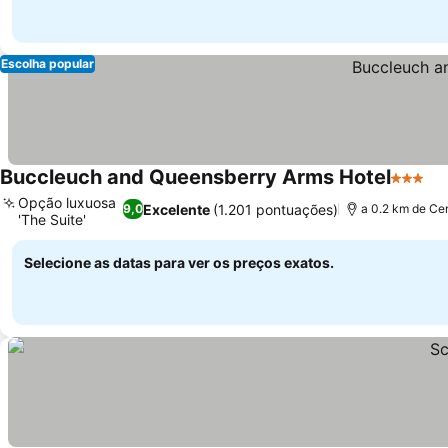
Escolha popular
Buccleuch and Queensberry Arms Hotel
3 Estre
Opção luxuosa
Excelente
(1.201 pontuações)
9,0
a 0.2 km de Ce
'The Suite'
Selecione as datas para ver os preços exatos.