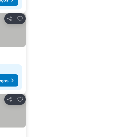
Adicionar aos favoritos
Partilhar
eços
Adicionar aos favoritos
Partilhar