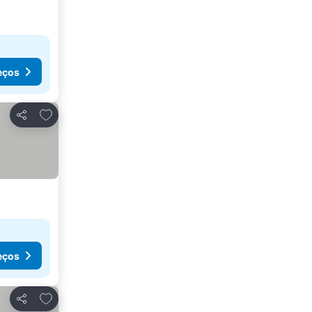
eços
Adicionar aos favoritos
Partilhar
eços
Adicionar aos favoritos
Partilhar