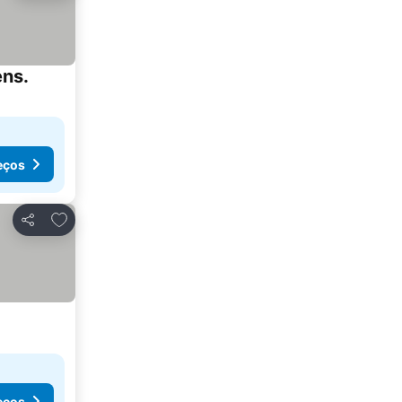
ens.
eços
Adicionar aos favoritos
Partilhar
eços