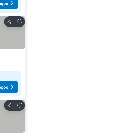
eços
Adicionar aos favoritos
Partilhar
eços
Adicionar aos favoritos
Partilhar