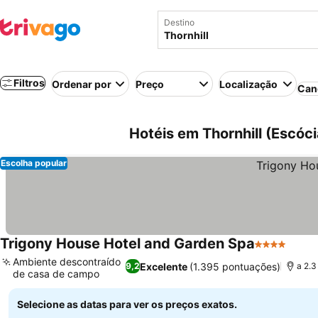
Destino
Filtros
Ordenar por
Preço
Localização
Can
Hotéis em Thornhill (Escóci
Escolha popular
Trigony House Hotel and Garden Spa
4 Estrelas
Ambiente descontraído
Excelente
(1.395 pontuações)
9,2
a 2.3
de casa de campo
Selecione as datas para ver os preços exatos.