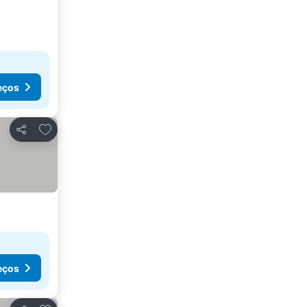
eços
Adicionar aos favoritos
Partilhar
eços