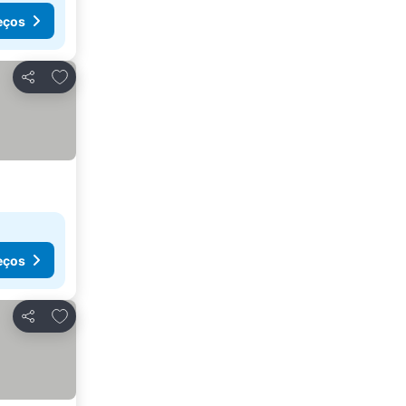
eços
Adicionar aos favoritos
Partilhar
eços
Adicionar aos favoritos
Partilhar