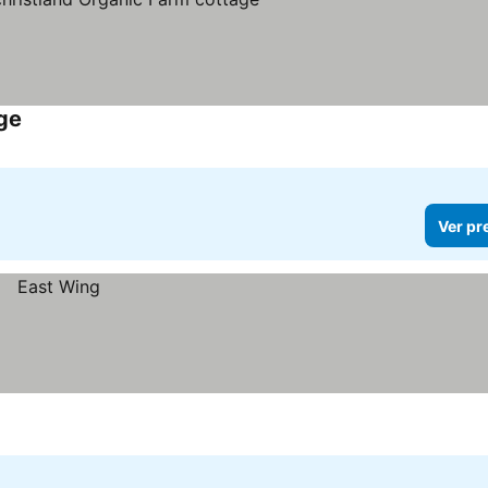
age
Ver pr