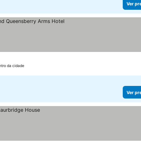
Ver pr
las
ntro da cidade
Ver pr