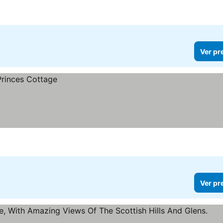
Ver pr
Ver pr