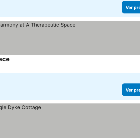
Ver pr
ace
Ver pr