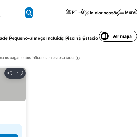
PT · €
Menu
Iniciar sessão
.
Ver mapa
dade
Pequeno-almoço incluído
Piscina
Estacionamento
o os pagamentos influenciam os resultados
Adicionar aos favoritos
Partilhar