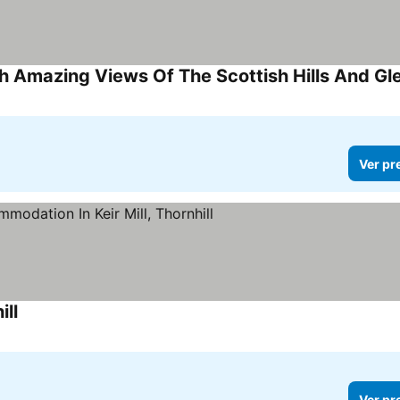
th Amazing Views Of The Scottish Hills And Gl
Ver pr
ill
Ver pr