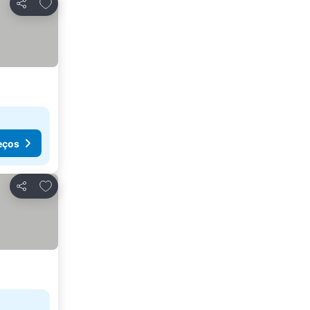
Adicionar aos favoritos
Partilhar
eços
Adicionar aos favoritos
Partilhar