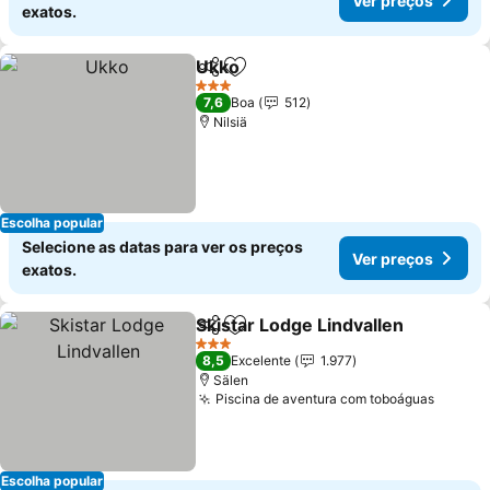
Ver preços
exatos.
Ukko
Partilhar
Adicionar aos favoritos
Ver preços
3 Estrelas
7,6
Boa
512
Nilsiä
Escolha popular
Selecione as datas para ver os preços
Ver preços
exatos.
Skistar Lodge Lindvallen
Partilhar
Adicionar aos favoritos
V
3 Estrelas
8,5
Excelente
1.977
Sälen
Piscina de aventura com toboáguas
Ver pr
Escolha popular