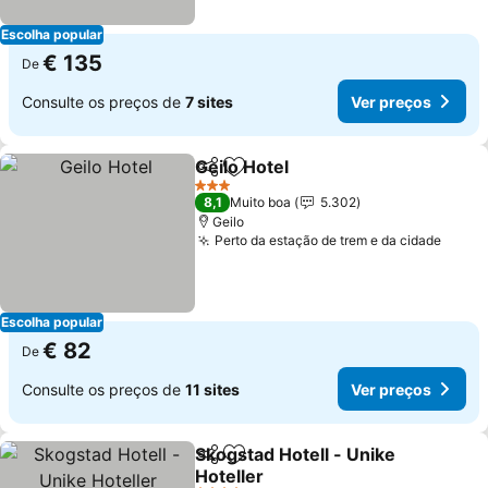
Escolha popular
€ 135
De
Consulte os preços de
7 sites
Ver preços
Geilo Hotel
Partilhar
Adicionar aos favoritos
Ver preços
3 Estrelas
8,1
Muito boa
5.302
Geilo
Perto da estação de trem e da cidade
Ver p
Escolha popular
€ 82
De
Consulte os preços de
11 sites
Ver preços
Skogstad Hotell - Unike
Partilhar
Adicionar aos favoritos
Hoteller