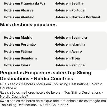
Hotéis em Figueira da Foz
Hotéis em Sevilha
Hotéis em Algarve
Hotéis em Portugal
Hotéis em Alentejo
Hotéis em Norte de Portugal
Mais destinos populares
Hotéis em Madeira
Hotéis em Espanha
Hotéis em Madrid
Hotéis em Sesimbra
Hotéis em Portimão
Hotéis em Islantilla
Hotéis em Fátima
Hotéis em Aveiro
Hotéis em Benidorm
Hotéis em Tróia
Hotéis em Évora
Hotéis em Peniche
Perguntas Frequentes sobre Top Skiing
Hotéis em Porto Santo
Hotéis em Barcelona
Destinations - Nordic Countries
Hotéis em Sangenjo
Hotéis em Nazaré
Quais são os melhores hotéis em Top Skiing Destinations - Nordic
Hotéis em Vigo
Hotéis em Vila Nova de Milfontes
Countries?
Quais são os melhores hotéis de luxo em Top Skiing Destinations -
Hotéis em Isla Canela
Hotéis em Roma
Nordic Countries?
Hotéis em Vilamoura
Hotéis em Centro de Portugal
Quais são os melhores hotéis que aceitam animais de estimação em
Top Skiing Destinations - Nordic Countries?
Hotéis em Sul de Espanha
Hotéis em Málaga