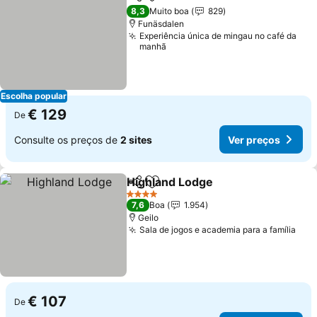
Partilhar
Adicionar aos favoritos
Ver preç
8,3
Muito boa
829
Funäsdalen
Experiência única de mingau no café da
manhã
Escolha popular
€ 129
De
Consulte os preços de
2 sites
Ver preços
Highland Lodge
Partilhar
Adicionar aos favoritos
Ver preços
4 Estrelas
7,6
Boa
1.954
Geilo
Sala de jogos e academia para a família
Ver
€ 107
De