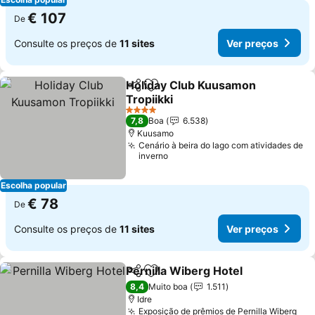
€ 107
De
Consulte os preços de
11 sites
Ver preços
Holiday Club Kuusamon
Partilhar
Adicionar aos favoritos
Tropiikki
Ver preços
4 Estrelas
7,8
Boa
6.538
Kuusamo
Cenário à beira do lago com atividades de
inverno
Escolha popular
€ 78
De
Consulte os preços de
11 sites
Ver preços
Pernilla Wiberg Hotel
Partilhar
Adicionar aos favoritos
Ver 
8,4
Muito boa
1.511
Idre
Exposição de prêmios de Pernilla Wiberg
Ver