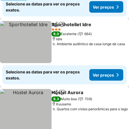
Selecione as datas para ver os preços
Ver preços
exatos.
Sporthotellet Idre
Partilhar
Adicionar aos favoritos
Ver preç
3 Estrelas
9,0
Excelente
664
Idre
Ambiente autêntico de casa longe de casa
V
Selecione as datas para ver os preços
Ver preços
exatos.
Hostel Aurora
Partilhar
Adicionar aos favoritos
Ver preços
8,3
Muito boa
709
Kuusamo
Quartos com vistas panorâmicas para o lago