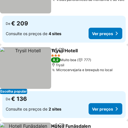
V
€ 209
De
Consulte os preços de
4 sites
Ver preços
Trysil Hotell
Partilhar
Adicionar aos favoritos
Ver preços
3 Estrelas
8,2
Muito boa
777
Trysil
Microcervejaria e brewpub no local
Ver pr
Escolha popular
€ 136
De
Consulte os preços de
2 sites
Ver preços
Hotell Funäsdalen