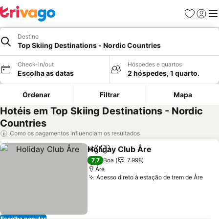
Favoritos
Iniciar
Me
Destino
Top Skiing Destinations - Nordic Countries
Check-in/out
Hóspedes e quartos
Escolha as datas
2 hóspedes, 1 quarto.
Ordenar
Filtrar
Mapa
Hotéis em Top Skiing Destinations - Nordic
Countries
Como os pagamentos influenciam os resultados
Holiday Club Åre
Partilhar
Adicionar aos favoritos
Ver preço
7,7
Boa
7.998
Åre
Acesso direto à estação de trem de Åre
Ver 
Escolha popular