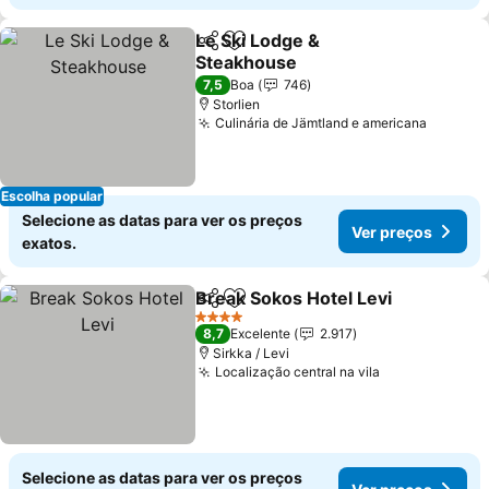
Le Ski Lodge &
Partilhar
Adicionar aos favoritos
Steakhouse
Ver preços
7,5
Boa
746
Storlien
Culinária de Jämtland e americana
Ver pre
Escolha popular
Selecione as datas para ver os preços
Ver preços
exatos.
Break Sokos Hotel Levi
Partilhar
Adicionar aos favoritos
Ver
4 Estrelas
8,7
Excelente
2.917
Sirkka / Levi
Localização central na vila
Ver preços
Selecione as datas para ver os preços