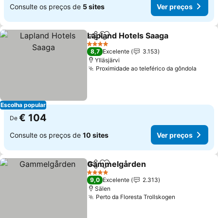
Consulte os preços de
5 sites
Ver preços
Lapland Hotels Saaga
Partilhar
Adicionar aos favoritos
Ver 
4 Estrelas
8,7
Excelente
3.153
Ylläsjärvi
Proximidade ao teleférico da gôndola
Ver p
Escolha popular
€ 104
De
Consulte os preços de
10 sites
Ver preços
Gammelgården
Partilhar
Adicionar aos favoritos
Ver preços
4 Estrelas
9,0
Excelente
2.313
Sälen
Perto da Floresta Trollskogen
Ver preços