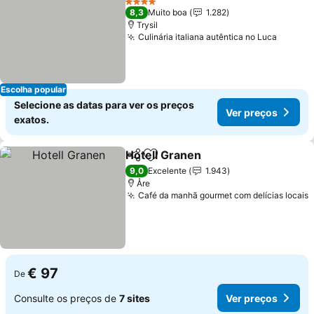
4 Estrelas
8,3
Muito boa
1.282
Trysil
Culinária italiana autêntica no Luca
Ver pr
Escolha popular
Selecione as datas para ver os preços
Ver preços
exatos.
Hotell Granen
Partilhar
Adicionar aos favoritos
Ver preços
9,0
Excelente
1.943
Åre
Café da manhã gourmet com delícias locais
V
€ 97
De
Consulte os preços de
7 sites
Ver preços