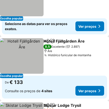
Escolha popular
Selecione as datas para ver os preços
Ver preços
exatos.
Hotell Fjällgården Åre
Partilhar
Adicionar aos favoritos
Ver 
8,5
Excelente
2.897
Åre
Histórico funicular de montanha
Ver preço
Escolha popular
€ 133
De
Consulte os preços de
4 sites
Ver preços
Skistar Lodge Trysil
Partilhar
Adicionar aos favoritos
Ver pr