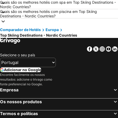
Quais são os melhores hotéis com spa em Top Skiing Destinations -
Nordic Countries?
Hotéis em Minorca
Hotéis em Galiza
Quais são os melhores hotéis com piscina em Top Skiing
Hotéis em Andaluzia
Hotéis em Maiorca
Destinations - Nordic Countries?
Hotéis em Douro
Hotéis em Ilha do Sal
Comparador de Hotéis
Europa
Hotéis em Ibiza
Hotéis em Região de Lisboa
Top Skiing Destinations - Nordic Countries
Hotéis em Serra da Estrela
Hotéis em Tenerife
Hotéis em Costa da Luz
Hotéis em São Miguel
Facebook
Twitter
Insta
Yo
Hotéis em Gran Canaria
Hotéis em Malta
Selecione o seu país
Hotéis em Costa de Almería
Hotéis em Região de Viana do Castelo
Adicionar no Google
Encontre facilmente os nossos
resultados: adicione o trivago como
fonte preferencial no Google.
Empresa
Os nossos produtos
Termos e políticas