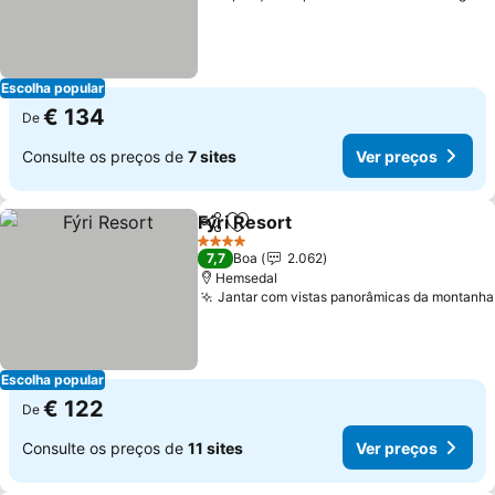
Escolha popular
€ 134
De
Consulte os preços de
7 sites
Ver preços
Fýri Resort
Partilhar
Adicionar aos favoritos
Ver preços
4 Estrelas
7,7
Boa
2.062
Hemsedal
Jantar com vistas panorâmicas da montanha
Escolha popular
€ 122
De
Consulte os preços de
11 sites
Ver preços