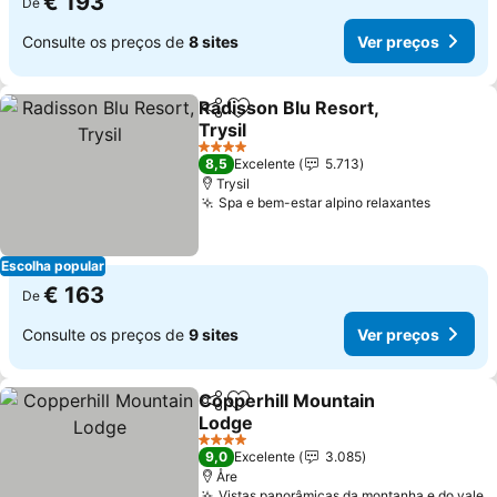
€ 193
De
Consulte os preços de
8 sites
Ver preços
Radisson Blu Resort,
Partilhar
Adicionar aos favoritos
Trysil
Ver preços
4 Estrelas
8,5
Excelente
5.713
Trysil
Spa e bem-estar alpino relaxantes
Ver pre
Escolha popular
€ 163
De
Consulte os preços de
9 sites
Ver preços
Copperhill Mountain
Partilhar
Adicionar aos favoritos
Lodge
Ver preços
4 Estrelas
9,0
Excelente
3.085
Åre
Vistas panorâmicas da montanha e do vale