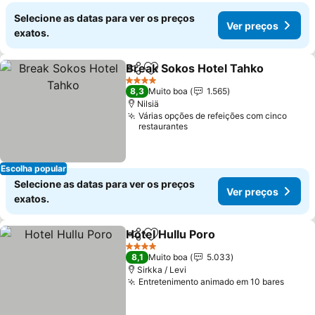
Selecione as datas para ver os preços
Ver preços
exatos.
Break Sokos Hotel Tahko
Partilhar
Adicionar aos favoritos
V
4 Estrelas
8,3
Muito boa
1.565
Nilsiä
Várias opções de refeições com cinco
restaurantes
Escolha popular
Selecione as datas para ver os preços
Ver preços
exatos.
Hotel Hullu Poro
Partilhar
Adicionar aos favoritos
Ver preço
4 Estrelas
8,1
Muito boa
5.033
Sirkka / Levi
Entretenimento animado em 10 bares
Ver p