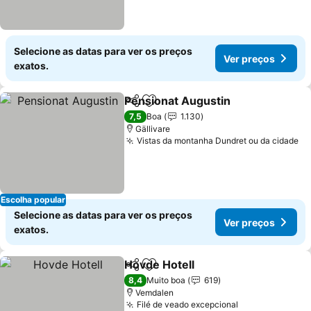
Selecione as datas para ver os preços
Ver preços
exatos.
Pensionat Augustin
Partilhar
Adicionar aos favoritos
Ver pr
7,5
Boa
1.130
Gällivare
Vistas da montanha Dundret ou da cidade
Ve
Escolha popular
Selecione as datas para ver os preços
Ver preços
exatos.
Hovde Hotell
Partilhar
Adicionar aos favoritos
Ver preços
8,4
Muito boa
619
Vemdalen
Filé de veado excepcional
Ver preços