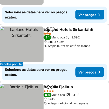
Selecione as datas para ver os preços
Ver preços
exatos.
Lapland Hotels Sirkantähti
Partilhar
Adicionar aos favoritos
3 Estrelas
8,1
Muito boa
2.590
Sirkka / Levi
Amplo buffet de café da manhã
Ver preço
Escolha popular
Selecione as datas para ver os preços
Ver preços
exatos.
Bardøla Fjelltun
Partilhar
Adicionar aos favoritos
Ver preços
4 Estrelas
8,4
Muito boa
2.118
Geilo
Adega tradicional norueguesa
Ver preços