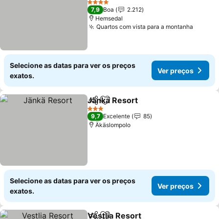
Ver preços
4 Estrelas
7,9
Boa
2.212
Hemsedal
Quartos com vista para a montanha
Ver pr
Selecione as datas para ver os preços
Ver preços
exatos.
Jänkä Resort
Partilhar
Adicionar aos favoritos
Ver preços
3 Estrelas
9,7
Excelente
85
Äkäslompolo
Selecione as datas para ver os preços
Ver preços
exatos.
Vestlia Resort