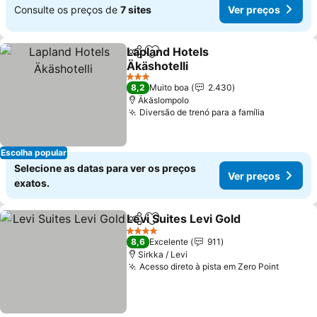
Consulte os preços de
7 sites
Ver preços
Lapland Hotels
Partilhar
Adicionar aos favoritos
Äkäshotelli
Ver preços
3 Estrelas
8,2
Muito boa
2.430
Äkäslompolo
Diversão de trenó para a família
Ver preço
Escolha popular
Selecione as datas para ver os preços
Ver preços
exatos.
Levi Suites Levi Gold
Partilhar
Adicionar aos favoritos
Ver p
4 Estrelas
8,6
Excelente
911
Sirkka / Levi
Acesso direto à pista em Zero Point
Ver pr