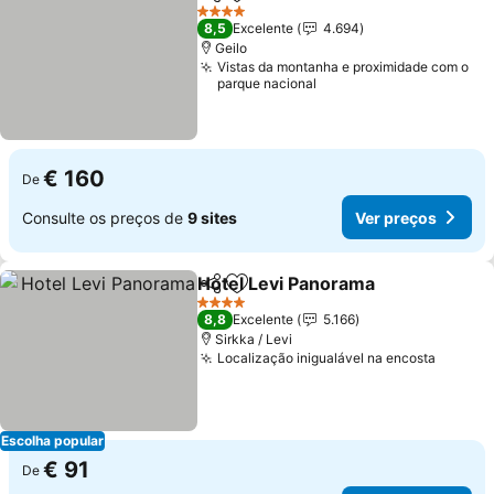
Partilhar
Adicionar aos favoritos
Ver preços
4 Estrelas
8,5
Excelente
4.694
Geilo
Vistas da montanha e proximidade com o
parque nacional
€ 160
De
Consulte os preços de
9 sites
Ver preços
Hotel Levi Panorama
Partilhar
Adicionar aos favoritos
Ver p
4 Estrelas
8,8
Excelente
5.166
Sirkka / Levi
Localização inigualável na encosta
Ver pr
Escolha popular
€ 91
De