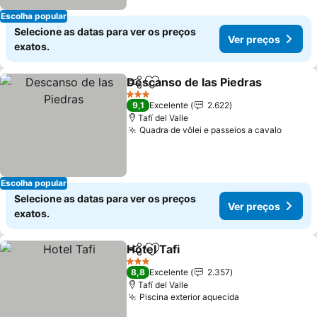
Escolha popular
Selecione as datas para ver os preços
Ver preços
exatos.
Descanso de las Piedras
Partilhar
Adicionar aos favoritos
V
3 Estrelas
9,1
Excelente
2.622
Tafí del Valle
Quadra de vôlei e passeios a cavalo
Ver pr
Escolha popular
Selecione as datas para ver os preços
Ver preços
exatos.
Hotel Tafi
Partilhar
Adicionar aos favoritos
Ver preços
3 Estrelas
8,8
Excelente
2.357
Tafí del Valle
Piscina exterior aquecida
Ver preços