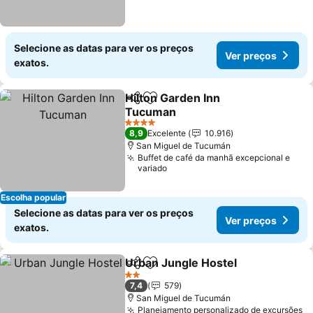
Selecione as datas para ver os preços
Ver preços
exatos.
Hilton Garden Inn
Partilhar
Adicionar aos favoritos
Tucuman
Ver preços
4 Estrelas
8,9
Excelente
10.916
San Miguel de Tucumán
Buffet de café da manhã excepcional e
variado
Escolha popular
Selecione as datas para ver os preços
Ver preços
exatos.
Urban Jungle Hostel
Partilhar
Adicionar aos favoritos
Ver p
2 Estrelas
7,4
579
San Miguel de Tucumán
Planejamento personalizado de excursões
V