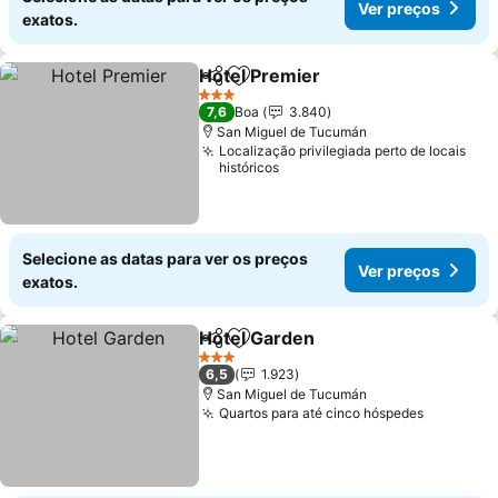
Ver preços
exatos.
Hotel Premier
Partilhar
Adicionar aos favoritos
Ver preços
3 Estrelas
7,6
Boa
3.840
San Miguel de Tucumán
Localização privilegiada perto de locais
históricos
Selecione as datas para ver os preços
Ver preços
exatos.
Hotel Garden
Partilhar
Adicionar aos favoritos
Ver preços
3 Estrelas
6,5
1.923
San Miguel de Tucumán
Quartos para até cinco hóspedes
Ver preç