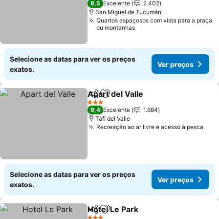
8,5
Excelente
2.402
San Miguel de Tucumán
Quartos espaçosos com vista para a praça
ou montanhas
Selecione as datas para ver os preços
Ver preços
exatos.
Apart del Valle
Partilhar
Adicionar aos favoritos
Ver preços
3 Estrelas
9,4
Excelente
1.684
Tafí del Valle
Recreação ao ar livre e acesso à pesca
Ver 
Selecione as datas para ver os preços
Ver preços
exatos.
Hotel Le Park
Partilhar
Adicionar aos favoritos
Ver preços