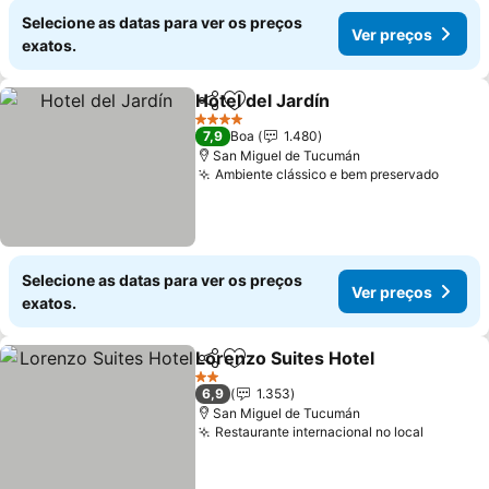
Selecione as datas para ver os preços
Ver preços
exatos.
Hotel del Jardín
Partilhar
Adicionar aos favoritos
Ver preços
4 Estrelas
7,9
Boa
1.480
San Miguel de Tucumán
Ambiente clássico e bem preservado
Ver p
Selecione as datas para ver os preços
Ver preços
exatos.
Lorenzo Suites Hotel
Partilhar
Adicionar aos favoritos
Ver p
2 Estrelas
6,9
1.353
San Miguel de Tucumán
Restaurante internacional no local
Ver pre