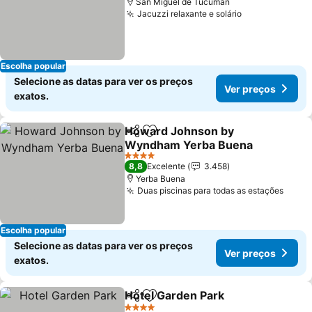
San Miguel de Tucumán
Jacuzzi relaxante e solário
Ver preços
Escolha popular
Selecione as datas para ver os preços
Ver preços
exatos.
Howard Johnson by
Partilhar
Adicionar aos favoritos
Wyndham Yerba Buena
Ver preços
4 Estrelas
8,8
Excelente
3.458
Yerba Buena
Duas piscinas para todas as estações
Ver p
Escolha popular
Selecione as datas para ver os preços
Ver preços
exatos.
Hotel Garden Park
Partilhar
Adicionar aos favoritos
Ver pre