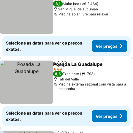
3 Estrelas
8,1
Muito boa
2.464
San Miguel de Tucumán
Piscina ao ar livre para relaxar
Ver preços
Selecione as datas para ver os preços
Ver preços
exatos.
Posada La Guadalupe
Partilhar
Adicionar aos favoritos
Ver 
3 Estrelas
8,5
Excelente
793
Tafí del Valle
Piscina externa sazonal com vista para a
montanha
Selecione as datas para ver os preços
Ver preços
exatos.