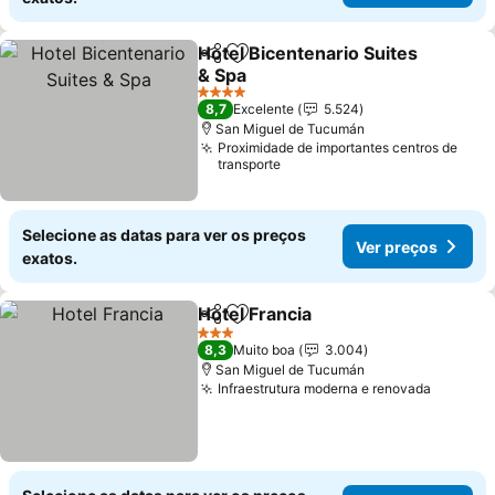
Hotel Bicentenario Suites
Partilhar
Adicionar aos favoritos
& Spa
Ver preços
4 Estrelas
8,7
Excelente
5.524
San Miguel de Tucumán
Proximidade de importantes centros de
transporte
Selecione as datas para ver os preços
Ver preços
exatos.
Hotel Francia
Partilhar
Adicionar aos favoritos
Ver preços
3 Estrelas
8,3
Muito boa
3.004
San Miguel de Tucumán
Infraestrutura moderna e renovada
Ver pre