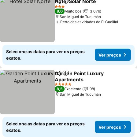
Hotel Solar Norte
Partilhar
Adicionar aos favoritos
Ver preç
3 Estrelas
8,0
Muito boa
3.076
San Miguel de Tucumán
Perto das atividades de El Cadillal
Ver pre
Selecione as datas para ver os preços
Ver preços
exatos.
Garden Point Luxury
Partilhar
Adicionar aos favoritos
Apartments
Ver preços
5 Estrelas
8,5
Excelente
98
San Miguel de Tucumán
Selecione as datas para ver os preços
Ver preços
exatos.