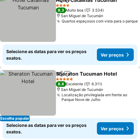
Hotel Catalinas Tucuman
Partilhar
Adicionar aos favoritos
V
4 Estrelas
8,3
Muito boa
3.534
San Miguel de Tucumán
Quartos espaçosos com vista para o parque
Selecione as datas para ver os preços
Ver preços
exatos.
Sheraton Tucuman Hotel
Partilhar
Adicionar aos favoritos
V
5 Estrelas
8,8
Excelente
6.311
San Miguel de Tucumán
Localização privilegiada em frente ao
Parque Nove de Julho
Escolha popular
Selecione as datas para ver os preços
Ver preços
exatos.