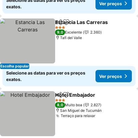
Selecione as datas para ver os preços
Ver preços
exatos.
Estancia Las Carreras
Partilhar
Adicionar aos favoritos
Ver 
3 Estrelas
9,0
Excelente
2.360
Tafí del Valle
Escolha popular
Selecione as datas para ver os preços
Ver preços
exatos.
Hotel Embajador
Partilhar
Adicionar aos favoritos
Ver preço
3 Estrelas
8,0
Muito boa
2.827
San Miguel de Tucumán
Terraço para relaxar
Ver preços