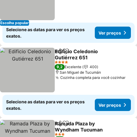
Escolha popular
Selecione as datas para ver os preços
Ver preços
exatos.
Edificio Celedonio
Partilhar
Adicionar aos favoritos
Gutiérrez 651
Ver preços
4 Estrelas
9,2
Excelente
400
San Miguel de Tucumán
Cozinha completa para você cozinhar
Ver 
Selecione as datas para ver os preços
Ver preços
exatos.
Ramada Plaza by
Partilhar
Adicionar aos favoritos
Wyndham Tucuman
Ver preços
3 Estrelas