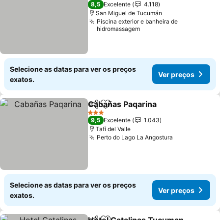
4 Estrelas
8,5
Excelente
4.118
San Miguel de Tucumán
Piscina exterior e banheira de
hidromassagem
Selecione as datas para ver os preços
Ver preços
exatos.
Cabañas Paqarina
Partilhar
Adicionar aos favoritos
Ver preç
3 Estrelas
9,5
Excelente
1.043
Tafí del Valle
Perto do Lago La Angostura
Ver preços
Selecione as datas para ver os preços
Ver preços
exatos.