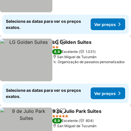
Selecione as datas para ver os preços
Ver preços
exatos.
LG Golden Suites
Partilhar
Adicionar aos favoritos
Ver preç
2 Estrelas
8,6
Excelente
1.031
San Miguel de Tucumán
Organização de passeios personalizados
Ve
Selecione as datas para ver os preços
Ver preços
exatos.
9 de Julio Park Suites
Partilhar
Adicionar aos favoritos
Ver 
5 Estrelas
8,9
Excelente
604
San Miguel de Tucumán