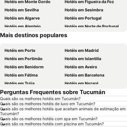
Hotéis em Monte Gordo
Hotéis em Figueira da Foz
Hotéis em Sevilha
Hotéis em Sesimbra
Hotéis em Algarve
Hotéis em Portugal
Hotéis em Alentejo
Hotéis em Norte de Portugal
Mais destinos populares
Hotéis em Madeira
Hotéis em Espanha
Hotéis em Porto
Hotéis em Madrid
Hotéis em Portimão
Hotéis em Islantilla
Hotéis em Benidorm
Hotéis em Aveiro
Hotéis em Fátima
Hotéis em Barcelona
Hotéis em Tróia
Hotéis em Nazaré
Perguntas Frequentes sobre Tucumán
Hotéis em Évora
Hotéis em Peniche
Quais são os melhores hotéis em Tucumán?
Hotéis em Porto Santo
Hotéis em Isla Canela
Quais são os melhores hotéis de luxo em Tucumán?
Hotéis em Sangenjo
Hotéis em Vila Nova de Milfontes
Quais são os melhores hotéis que aceitam animais de estimação em
Tucumán?
Hotéis em Vilamoura
Hotéis em Vigo
Quais são os melhores hotéis com spa em Tucumán?
Quais são os melhores hotéis com piscina em Tucumán?
Hotéis em Roma
Hotéis em Centro de Portugal