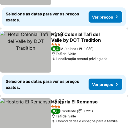
Selecione as datas para ver os preços
Ver preços
exatos.
Hotel Colonial Tafi del
Partilhar
Adicionar aos favoritos
Valle by DOT Tradition
Ver preços
3 Estrelas
8,4
Muito boa
1.989
Tafí del Valle
Localização central privilegiada
Ver preç
Selecione as datas para ver os preços
Ver preços
exatos.
Hostería El Remanso
Partilhar
Adicionar aos favoritos
Ver p
3 Estrelas
8,8
Excelente
1.221
Tafí del Valle
Comodidades e espaços para a família
Ver 