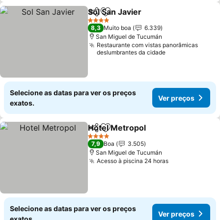
Sol San Javier
Partilhar
Adicionar aos favoritos
Ver preços
4 Estrelas
8,3
Muito boa
6.339
San Miguel de Tucumán
Restaurante com vistas panorâmicas
deslumbrantes da cidade
Selecione as datas para ver os preços
Ver preços
exatos.
Hotel Metropol
Partilhar
Adicionar aos favoritos
Ver preços
4 Estrelas
7,9
Boa
3.505
San Miguel de Tucumán
Acesso à piscina 24 horas
Ver preços
Selecione as datas para ver os preços
Ver preços
exatos.