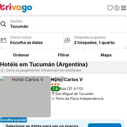
Favoritos
Iniciar
Me
Destino
Tucumán
Check-in/out
Hóspedes e quartos
Escolha as datas
2 hóspedes, 1 quarto.
Ordenar
Filtrar
Mapa
Hotéis em Tucumán (Argentina)
Como os pagamentos influenciam os resultados
Hotel Carlos V
Partilhar
Adicionar aos favoritos
Ver preços
3 Estrelas
7,8
Boa
4.112
San Miguel de Tucumán
Perto da Plaza Independencia
Ver preços
Escolha popular
Selecione as datas para ver os preços