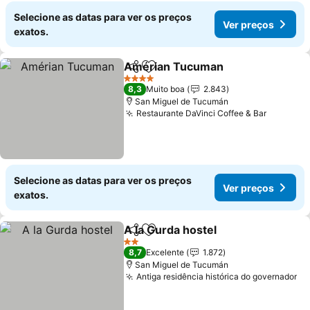
Selecione as datas para ver os preços
Ver preços
exatos.
Amérian Tucuman
Partilhar
Adicionar aos favoritos
Ver pre
4 Estrelas
8,3
Muito boa
2.843
San Miguel de Tucumán
Restaurante DaVinci Coffee & Bar
Ver pre
Selecione as datas para ver os preços
Ver preços
exatos.
A la Gurda hostel
Partilhar
Adicionar aos favoritos
Ver preç
2 Estrelas
8,7
Excelente
1.872
San Miguel de Tucumán
Antiga residência histórica do governador
Ve