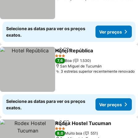
Selecione as datas para ver os preços
Ver preços
exatos.
Hotel República
Partilhar
Adicionar aos favoritos
Ver preços
3 Estrelas
7,6
Boa
1.530
San Miguel de Tucumán
3 estrelas superior recentemente renovado
V
Selecione as datas para ver os preços
Ver preços
exatos.
Rodex Hostel Tucuman
Partilhar
Adicionar aos favoritos
Ve
3 Estrelas
8,0
Muito boa
551