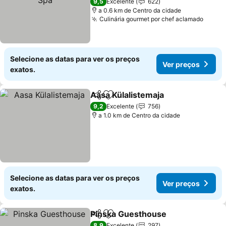
9,5
Excelente
622
a 0.6 km de Centro da cidade
Culinária gourmet por chef aclamado
Selecione as datas para ver os preços
Ver preços
exatos.
Aasa Külalistemaja
Partilhar
Adicionar aos favoritos
9,2
Excelente
756
a 1.0 km de Centro da cidade
Selecione as datas para ver os preços
Ver preços
exatos.
Pinska Guesthouse
Partilhar
Adicionar aos favoritos
8,9
Excelente
297