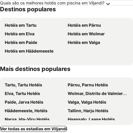
Quais são os melhores hotéis com piscina em Viljandi?
Destinos populares
Hotéis em Tartu
Hotéis em Pärnu
Hotéis em Elva
Hotéis em Wolmar
Hotéis em Paide
Hotéis em Valga
Hotéis em Häädemeeste
Mais destinos populares
Tartu, Tartu Hotéis
Pärnu, Parnu Hotéis
Elva, Tartu Hotéis
Wolmar, Distrito de Valmieras Hotéis
Paide, Jarva Hotéis
Valga, Valga Hotéis
Häädemeeste, Hotéis
Tallinn, Harju Hotéis
Narva, Ida-Viru Hotéis
Haapsalu, Laane Hotéis
Vihula, Laane-Viru Hotéis
Kuressaare, Saare Hotéis
Ver todas as estadias em Viljandi