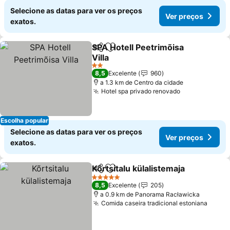
Selecione as datas para ver os preços
Ver preços
exatos.
SPA Hotell Peetrimõisa
Partilhar
Adicionar aos favoritos
Villa
2 Estrelas
8,5
Excelente
960
a 1.3 km de Centro da cidade
Hotel spa privado renovado
Escolha popular
Selecione as datas para ver os preços
Ver preços
exatos.
Kõrtsitalu külalistemaja
Partilhar
Adicionar aos favoritos
5 Estrelas
8,5
Excelente
205
a 0.9 km de Panorama Racławicka
Comida caseira tradicional estoniana