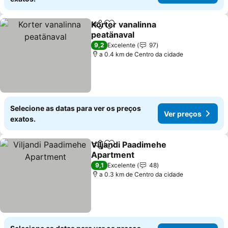
Korter vanalinna
Partilhar
Adicionar aos favoritos
peatänaval
9,2
Excelente
97
a 0.4 km de Centro da cidade
Selecione as datas para ver os preços
Ver preços
exatos.
Viljandi Paadimehe
Partilhar
Adicionar aos favoritos
Apartment
9,1
Excelente
48
a 0.3 km de Centro da cidade