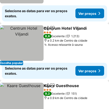
Selecione as datas para ver os preços
Ver preços
exatos.
Centrum Hotel Viljandi
Partilhar
Adicionar aos favoritos
3 Estrelas
8,6
Excelente
1.213
a 0.2 km de Centro da cidade
Acesso relaxante à sauna
Escolha popular
Selecione as datas para ver os preços
Ver preços
exatos.
Kaare Guesthouse
Partilhar
Adicionar aos favoritos
3 Estrelas
9,2
Excelente
151
a 0.9 km de Centro da cidade