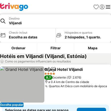
Favoritos
Iniciar
Me
Destino
Viljandi
Check-in/out
Hóspedes e quartos
Escolha as datas
2 hóspedes, 1 quarto.
Ordenar
Filtrar
Mapa
Hotéis em Viljandi (Viljandi, Estónia)
Como os pagamentos influenciam os resultados
Grand Hotel Viljandi
Partilhar
Adicionar aos favoritos
4 Estrelas
8,7
Excelente
2.676
a 0.4 km de Centro da cidade
Quartos Art Déco com mobiliário de época
Escolha popular
Selecione as datas para ver os preços