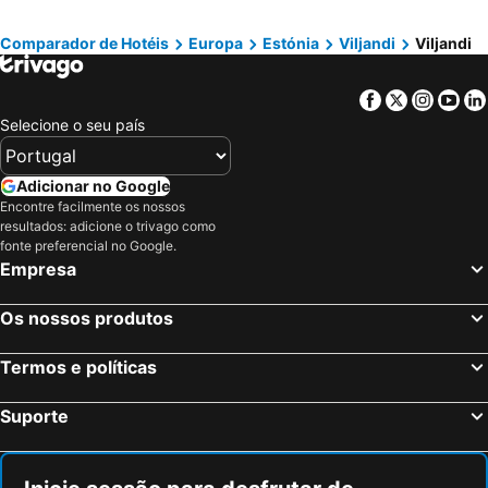
Comparador de Hotéis
Europa
Estónia
Viljandi
Viljandi
Facebook
Twitter
Insta
Yo
Selecione o seu país
Adicionar no Google
Encontre facilmente os nossos
resultados: adicione o trivago como
fonte preferencial no Google.
Empresa
Os nossos produtos
Termos e políticas
Suporte