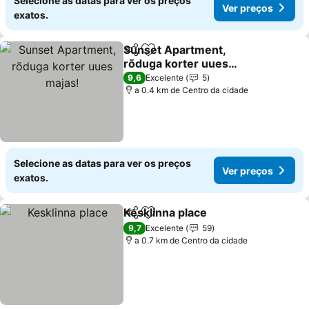
Selecione as datas para ver os preços
Ver preços
exatos.
Sunset Apartment,
Partilhar
Adicionar aos favoritos
rõduga korter uues
majas!
9,6
Excelente
5
a 0.4 km de Centro da cidade
Selecione as datas para ver os preços
Ver preços
exatos.
Kesklinna place
Partilhar
Adicionar aos favoritos
9,7
Excelente
59
a 0.7 km de Centro da cidade