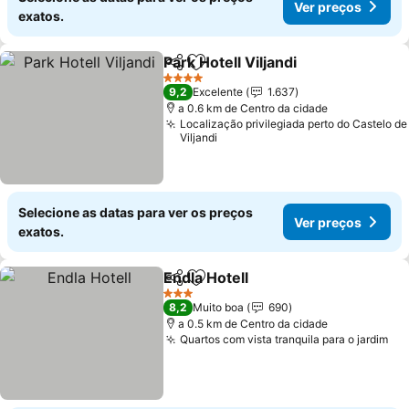
Ver preços
exatos.
Park Hotell Viljandi
Partilhar
Adicionar aos favoritos
4 Estrelas
9,2
Excelente
1.637
a 0.6 km de Centro da cidade
Localização privilegiada perto do Castelo de
Viljandi
Selecione as datas para ver os preços
Ver preços
exatos.
Endla Hotell
Partilhar
Adicionar aos favoritos
3 Estrelas
8,2
Muito boa
690
a 0.5 km de Centro da cidade
Quartos com vista tranquila para o jardim