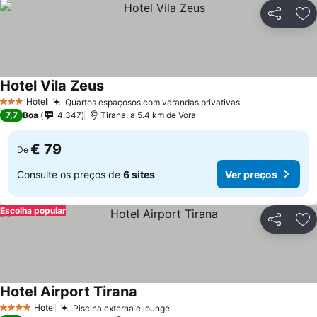
Partilhar
Ad
Hotel Vila Zeus
Hotel
Quartos espaçosos com varandas privativas
3 Estrelas
7,7
Boa
4.347
Tirana, a 5.4 km de Vora
€ 79
De
Consulte os preços de
6 sites
Ver preços
Escolha popular
Partilhar
Ad
Hotel Airport Tirana
Hotel
Piscina externa e lounge
4 Estrelas