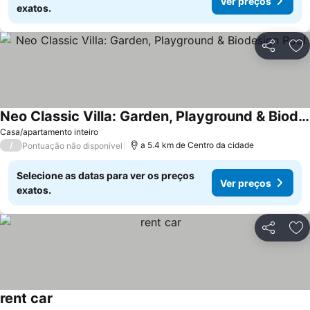
Ver preços
exatos.
Partilhar
Ad
Neo Classic Villa: Garden, Playground & Biodesign Pool
Casa/apartamento inteiro
/
a 5.4 km de Centro da cidade
Pontuação não disponível
Selecione as datas para ver os preços
Ver preços
exatos.
Partilhar
Ad
rent car