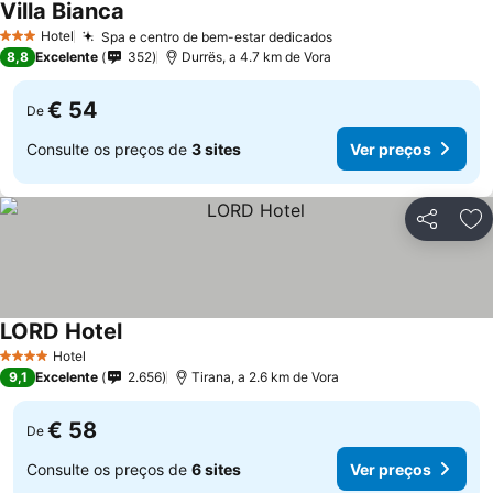
Villa Bianca
Hotel
Spa e centro de bem-estar dedicados
3 Estrelas
8,8
Excelente
352
Durrës, a 4.7 km de Vora
€ 54
De
Consulte os preços de
3 sites
Ver preços
Partilhar
Ad
LORD Hotel
Hotel
4 Estrelas
9,1
Excelente
2.656
Tirana, a 2.6 km de Vora
€ 58
De
Consulte os preços de
6 sites
Ver preços