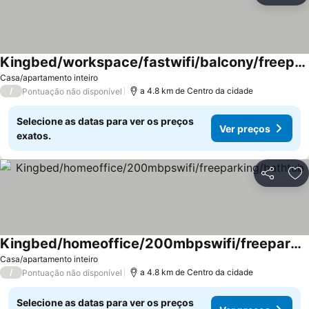
Kingbed/workspace/fastwifi/balcony/freeparking
Casa/apartamento inteiro
/
a 4.8 km de Centro da cidade
Pontuação não disponível
Selecione as datas para ver os preços
Ver preços
exatos.
Partilhar
Ad
Kingbed/homeoffice/200mbpswifi/freeparking/bathtub
Casa/apartamento inteiro
/
a 4.8 km de Centro da cidade
Pontuação não disponível
Selecione as datas para ver os preços