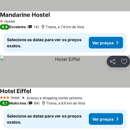
Mandarine Hostel
Hostel
1 Estrelas
8,9
Excelente
14
Tirana, a 7.6 km de Vora
Selecione as datas para ver os preços
Ver preços
exatos.
Partilhar
Ad
Hotel Eiffel
Hotel
Acesso a shopping center próximo
3 Estrelas
8,1
Muito boa
84
Tirana, a 8.6 km de Vora
Selecione as datas para ver os preços
Ver preços
exatos.