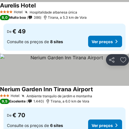
Aurelis Hotel
Hotel
Hospitalidade albanesa única
4 Estrelas
8,0
Muito boa
386
Tirana, a 5.3 km de Vora
€ 49
De
Consulte os preços de
8 sites
Ver preços
Partilhar
Ad
Nerium Garden Inn Tirana Airport
Hotel
Ambiente tranquilo de jardim e montanha
3 Estrelas
9,5
Excelente
1.440
Tirana, a 6.0 km de Vora
€ 70
De
Consulte os preços de
6 sites
Ver preços