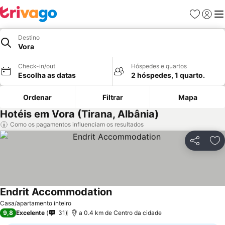
Favoritos
Iniciar
Me
Destino
Vora
Check-in/out
Hóspedes e quartos
Escolha as datas
2 hóspedes, 1 quarto.
Ordenar
Filtrar
Mapa
Hotéis em Vora (Tirana, Albânia)
Como os pagamentos influenciam os resultados
Partilhar
Ad
Endrit Accommodation
Casa/apartamento inteiro
9,8
Excelente
31
a 0.4 km de Centro da cidade