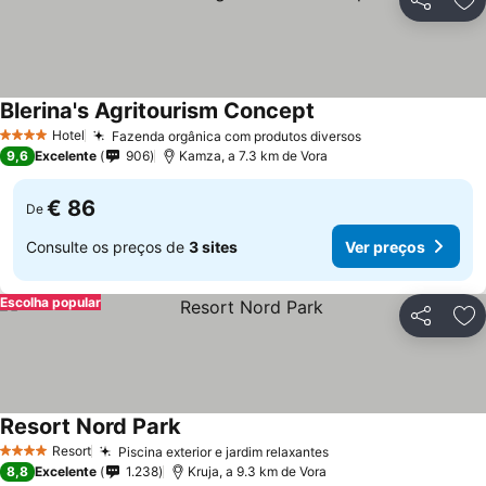
Partilhar
Ad
Blerina's Agritourism Concept
Hotel
Fazenda orgânica com produtos diversos
4 Estrelas
9,6
Excelente
906
Kamza, a 7.3 km de Vora
€ 86
De
Consulte os preços de
3 sites
Ver preços
Escolha popular
Partilhar
Ad
Resort Nord Park
Resort
Piscina exterior e jardim relaxantes
4 Estrelas
8,8
Excelente
1.238
Kruja, a 9.3 km de Vora