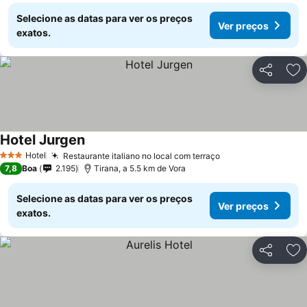
Selecione as datas para ver os preços
Ver preços
exatos.
Partilhar
Ad
Hotel Jurgen
Hotel
Restaurante italiano no local com terraço
3 Estrelas
7,8
Boa
2.195
Tirana, a 5.5 km de Vora
Selecione as datas para ver os preços
Ver preços
exatos.
Partilhar
Ad