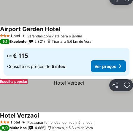
Partilhar
Ad
Airport Garden Hotel
Hotel
Varandas com vista para o jardim
3 Estrelas
9,1
Excelente
2.321
Tirana, a 5.6 km de Vora
€ 115
De
Consulte os preços de
5 sites
Ver preços
Escolha popular
Partilhar
Ad
Hotel Verzaci
Hotel
Restaurante no local com culinária local
3 Estrelas
8,0
Muito boa
4.685
Kamza, a 5.8 km de Vora