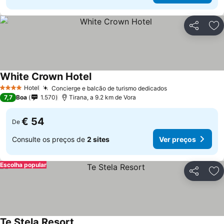
Partilhar
Ad
White Crown Hotel
Hotel
Concierge e balcão de turismo dedicados
4 Estrelas
7,7
Boa
1.570
Tirana, a 9.2 km de Vora
€ 54
De
Consulte os preços de
2 sites
Ver preços
Escolha popular
Partilhar
Ad
Te Stela Resort