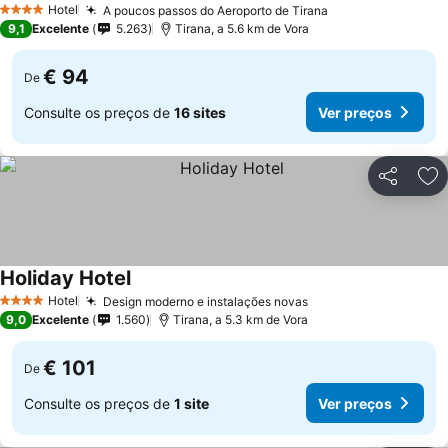
Hotel
A poucos passos do Aeroporto de Tirana
4 Estrelas
9,1
Excelente
5.263
Tirana, a 5.6 km de Vora
€ 94
De
Consulte os preços de
16 sites
Ver preços
Partilhar
Ad
Holiday Hotel
Hotel
Design moderno e instalações novas
4 Estrelas
9,0
Excelente
1.560
Tirana, a 5.3 km de Vora
€ 101
De
Consulte os preços de
1 site
Ver preços