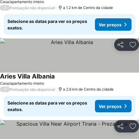
Casa/apartamento inteiro
/
a 1.2 km de Centro da cidade
Pontuação não disponível
Selecione as datas para ver os preços
Ver preços
exatos.
Partilhar
Ad
Aries Villa Albania
Casa/apartamento inteiro
/
a 2.6 km de Centro da cidade
Pontuação não disponível
Selecione as datas para ver os preços
Ver preços
exatos.
Partilhar
Ad