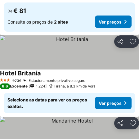
€ 81
De
Consulte os preços de
2 sites
Ver preços
Partilhar
Ad
Hotel Britania
Hotel
Estacionamento privativo seguro
3 Estrelas
8,6
Excelente
1.224
Tirana, a 8.3 km de Vora
Selecione as datas para ver os preços
Ver preços
exatos.
Partilhar
Ad