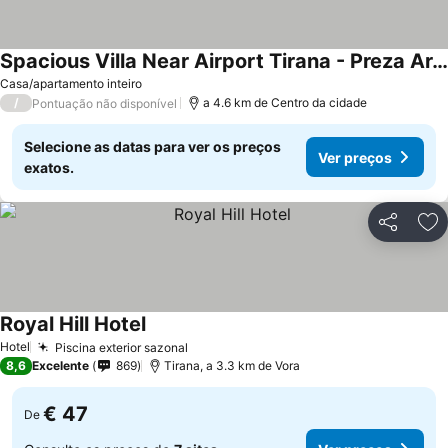
Spacious Villa Near Airport Tirana - Preza Area
Casa/apartamento inteiro
/
a 4.6 km de Centro da cidade
Pontuação não disponível
Selecione as datas para ver os preços
Ver preços
exatos.
Partilhar
Ad
Royal Hill Hotel
Hotel
Piscina exterior sazonal
8,6
Excelente
869
Tirana, a 3.3 km de Vora
€ 47
De