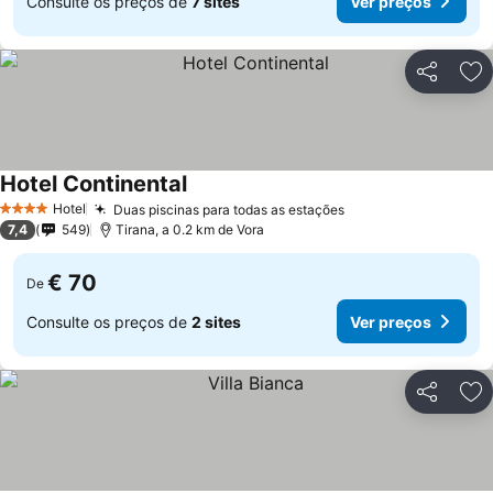
Consulte os preços de
7 sites
Ver preços
Partilhar
Ad
Hotel Continental
Hotel
Duas piscinas para todas as estações
4 Estrelas
7,4
549
Tirana, a 0.2 km de Vora
€ 70
De
Consulte os preços de
2 sites
Ver preços
Partilhar
Ad