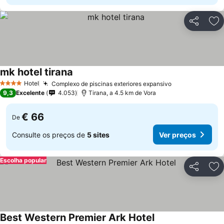
Partilhar
Ad
mk hotel tirana
Hotel
Complexo de piscinas exteriores expansivo
4 Estrelas
9,3
Excelente
4.053
Tirana, a 4.5 km de Vora
€ 66
De
Consulte os preços de
5 sites
Ver preços
Escolha popular
Partilhar
Ad
Best Western Premier Ark Hotel