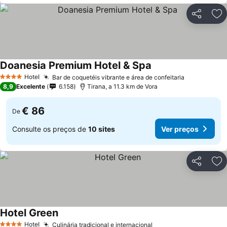
Partilhar
Ad
Doanesia Premium Hotel & Spa
Hotel
Bar de coquetéis vibrante e área de confeitaria
4 Estrelas
8,9
Excelente
6.158
Tirana, a 11.3 km de Vora
€ 86
De
Consulte os preços de
10 sites
Ver preços
Partilhar
Ad
Hotel Green
Hotel
Culinária tradicional e internacional