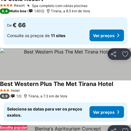
Resort
Spa completo com várias piscinas
4 Estrelas
8,4
Muito boa
1.602
Tirana, a 8.5 km de Vora
€ 66
De
Consulte os preços de
11 sites
Ver preços
Partilhar
Ad
Best Western Plus The Met Tirana Hotel
Hotel
3 Estrelas
6,9
12
Tirana, a 7.3 km de Vora
Selecione as datas para ver os preços
Ver preços
exatos.
Escolha popular