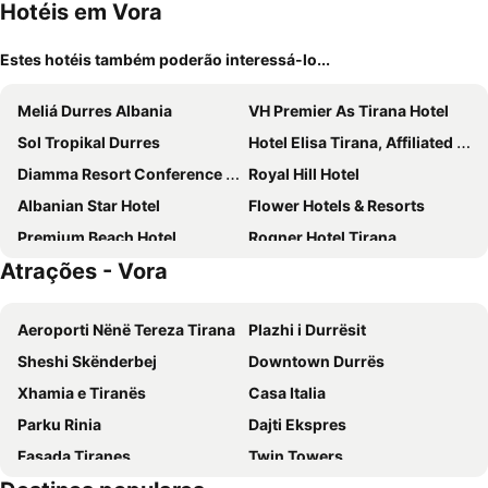
Hotéis em Vora
Estes hotéis também poderão interessá-lo...
Meliá Durres Albania
VH Premier As Tirana Hotel
Sol Tropikal Durres
Hotel Elisa Tirana, Affiliated by Meliá
Diamma Resort Conference & Spa
Royal Hill Hotel
Albanian Star Hotel
Flower Hotels & Resorts
Premium Beach Hotel
Rogner Hotel Tirana
Atrações - Vora
Hilton Garden Inn Tirana
Henry Resort & Spa
Tirana International Hotel & Conference Center
Tirana Marriott
Aeroporti Nënë Tereza Tirana
Plazhi i Durrësit
Hotel Edart
Royal G & Spa
Sheshi Skënderbej
Downtown Durrës
Best Western Premier Ark Hotel
Empire Hotel
Xhamia e Tiranës
Casa Italia
New W Hotel
Vila Ada Hotel
Parku Rinia
Dajti Ekspres
Mövenpick Hotel Lalez Durres
Amara Hotel & SPA
Fasada Tiranes
Twin Towers
Grand Duka Hotel & Spa
Blue Sky
Stadiumi Kombëtar Qemal Stafa
Stacioni Hekurudhor i Durrësit