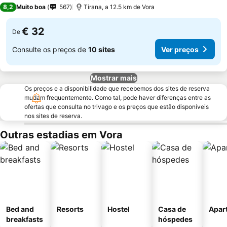
4 Estrelas
8,2
Muito boa
567
Tirana, a 12.5 km de Vora
€ 32
De
Consulte os preços de
10 sites
Ver preços
Mostrar mais
Os preços e a disponibilidade que recebemos dos sites de reserva
mudam frequentemente. Como tal, pode haver diferenças entre as
ofertas que consulta no trivago e os preços que estão disponíveis
nos sites de reserva.
Outras estadias em Vora
Bed and
Resorts
Hostel
Casa de
Apar
breakfasts
hóspedes