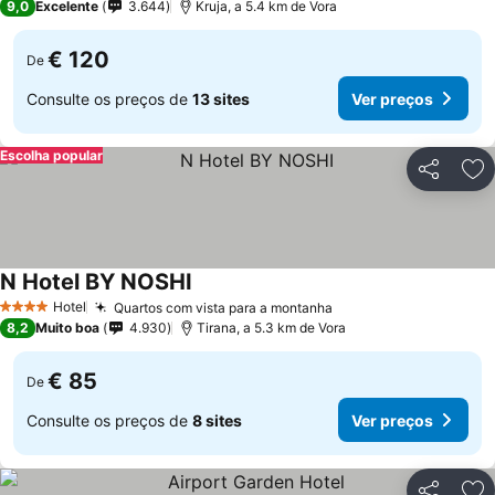
9,0
Excelente
3.644
Kruja, a 5.4 km de Vora
€ 120
De
Consulte os preços de
13 sites
Ver preços
Escolha popular
Partilhar
Ad
N Hotel BY NOSHI
Hotel
Quartos com vista para a montanha
4 Estrelas
8,2
Muito boa
4.930
Tirana, a 5.3 km de Vora
€ 85
De
Consulte os preços de
8 sites
Ver preços