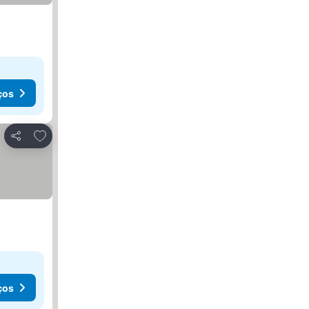
ços
Adicionar aos favoritos
Partilhar
ços