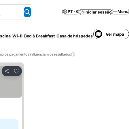
PT · €
Menu
Iniciar sessão
.
Ver mapa
iscina
Wi-fi
Bed & Breakfast
Casa de hóspedes
Motel
Casa/apart
o os pagamentos influenciam os resultados
Adicionar aos favoritos
Partilhar