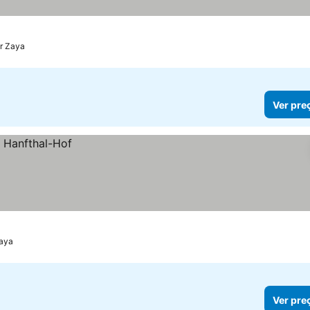
s
r Zaya
Ver pre
haya
Ver pre