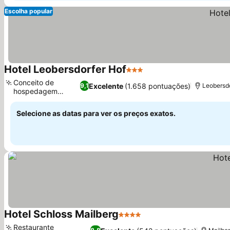
Escolha popular
Hotel Leobersdorfer Hof
3 Estrelas
Conceito de
Excelente
(1.658 pontuações)
9,1
Leobersd
hospedagem
familiar
Selecione as datas para ver os preços exatos.
Hotel Schloss Mailberg
4 Estrelas
Restaurante