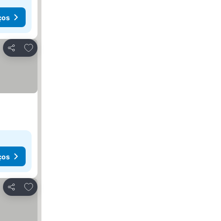
ços
Adicionar aos favoritos
Partilhar
ços
Adicionar aos favoritos
Partilhar