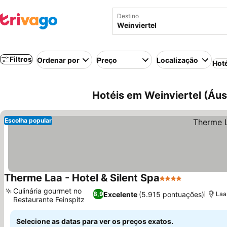
Destino
Filtros
Ordenar por
Preço
Localização
Hot
Hotéis em Weinviertel (Áus
Escolha popular
Therme Laa - Hotel & Silent Spa
4 Estrelas
Culinária gourmet no
Excelente
(5.915 pontuações)
8,9
Laa
Restaurante Feinspitz
Selecione as datas para ver os preços exatos.