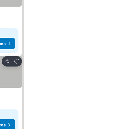
ços
Adicionar aos favoritos
Partilhar
ços