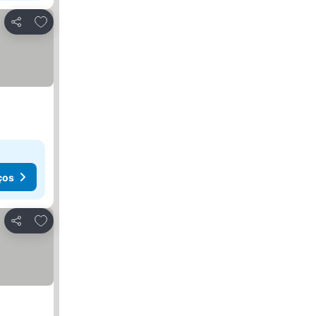
Adicionar aos favoritos
Partilhar
ços
Adicionar aos favoritos
Partilhar