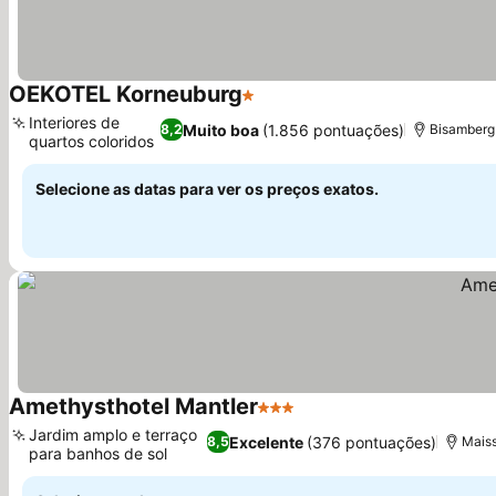
OEKOTEL Korneuburg
1 Estrelas
Interiores de
Muito boa
(1.856 pontuações)
8,2
Bisamberg
quartos coloridos
Selecione as datas para ver os preços exatos.
Amethysthotel Mantler
3 Estrelas
Jardim amplo e terraço
Excelente
(376 pontuações)
8,5
Mais
para banhos de sol