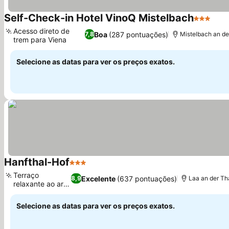
Self-Check-in Hotel VinoQ Mistelbach
3 Estrela
Acesso direto de
Boa
(287 pontuações)
7,8
Mistelbach an de
trem para Viena
Selecione as datas para ver os preços exatos.
Hanfthal-Hof
3 Estrelas
Terraço
Excelente
(637 pontuações)
8,9
Laa an der T
relaxante ao ar
livre
Selecione as datas para ver os preços exatos.