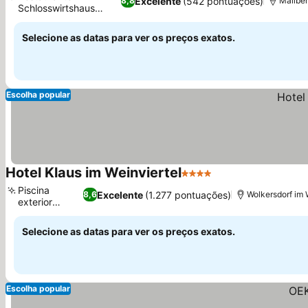
Excelente
(542 pontuações)
8,8
Mailbe
Schlosswirtshaus
Mailberg
Selecione as datas para ver os preços exatos.
Escolha popular
Hotel Klaus im Weinviertel
4 Estrelas
Piscina
Excelente
(1.277 pontuações)
8,6
Wolkersdorf im 
exterior
sazonal
Selecione as datas para ver os preços exatos.
Escolha popular