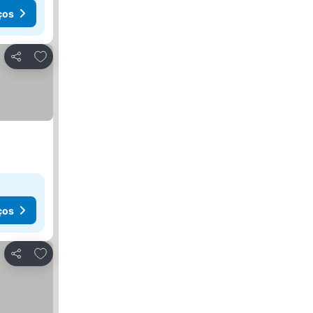
ços
Adicionar aos favoritos
Partilhar
ços
Adicionar aos favoritos
Partilhar