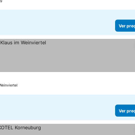
rg
Ver pre
Weinviertel
Ver pre