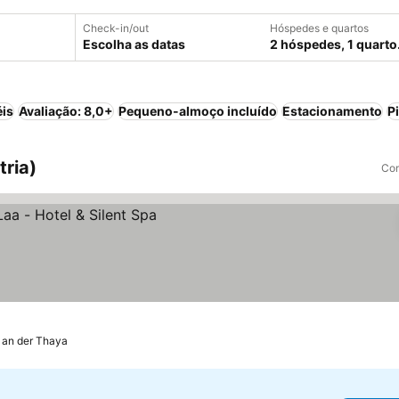
Check-in/out
Hóspedes e quartos
Escolha as datas
2 hóspedes, 1 quarto
éis
Avaliação: 8,0+
Pequeno-almoço incluído
Estacionamento
P
tria)
Com
 an der Thaya