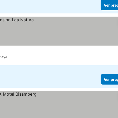
Ver pre
Thaya
Ver pre