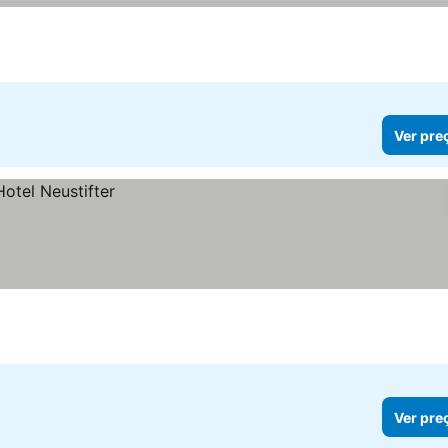
Ver pre
Ver pre