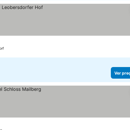
orf
Ver pre