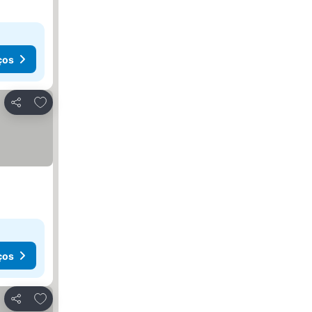
ços
Adicionar aos favoritos
Partilhar
ços
Adicionar aos favoritos
Partilhar