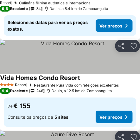
Resort
Culinária filipina autêntica e internacional
9,5
Excelente
84
Dauin, a 8.4 km de Zamboanguita
Selecione as datas para ver os preços
Ver preços
exatos.
Partilhar
Ad
Vida Homes Condo Resort
Resort
Restaurante Pura Vida com refeições excelentes
4 Estrelas
9,4
Excelente
246
Dauin, a 12.5 km de Zamboanguita
€ 155
De
Consulte os preços de
5 sites
Ver preços
Partilhar