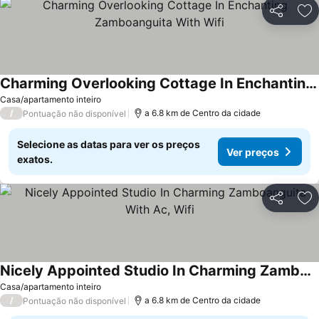
Partilhar
Ad
Charming Overlooking Cottage In Enchanting Zamboanguita With Wifi
Casa/apartamento inteiro
/
a 6.8 km de Centro da cidade
Pontuação não disponível
Selecione as datas para ver os preços
Ver preços
exatos.
Partilhar
Ad
Nicely Appointed Studio In Charming Zamboanguita With Ac, Wifi
Casa/apartamento inteiro
/
a 6.8 km de Centro da cidade
Pontuação não disponível