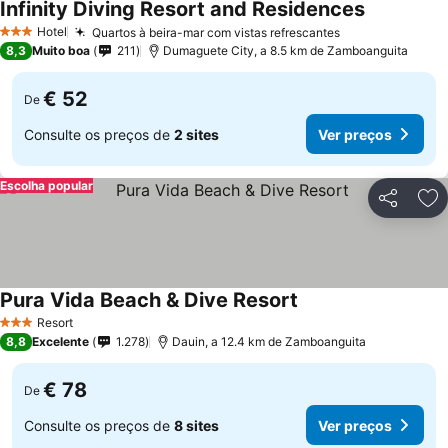
Infinity Diving Resort and Residences
Hotel
Quartos à beira-mar com vistas refrescantes
3 Estrelas
8,3
Muito boa
211
Dumaguete City, a 8.5 km de Zamboanguita
€ 52
De
Consulte os preços de
2 sites
Ver preços
Escolha popular
Partilhar
Ad
Pura Vida Beach & Dive Resort
Resort
3 Estrelas
8,8
Excelente
1.278
Dauin, a 12.4 km de Zamboanguita
€ 78
De
Consulte os preços de
8 sites
Ver preços