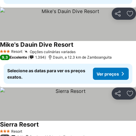
Partilhar
Ad
Mike's Dauin Dive Resort
Resort
Opções culinárias variadas
3 Estrelas
9,3
Excelente
1.394
Dauin, a 12.3 km de Zamboanguita
Selecione as datas para ver os preços
Ver preços
exatos.
Partilhar
Ad
Sierra Resort
Resort
3 Estrelas