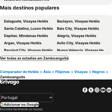
Mais destinos populares
Dalaguete, Visayas Hotéis
Baclayon, Visayas Hotéis
Santa Catalina, Luzon Hotéis
Bais City, Visayas Hotéis
Dapitan, Mindanau Hotéis
Alegria, Visayas Hotéis
Argao, Visayas Hotéis
Iloilo City, Visayas Hotéis
Bacolod City, Visayas Hotéis
Nueva Valencia, Visayas Hotéis
Roxas City, Visayas Hotéis
El Nido, Visayas Hotéis
Ver todas as estadias em Zamboanguita
Manila, Luzon Hotéis
Coron, Visayas Hotéis
Comparador de Hotéis
Ásia
Filipinas
Visayas
Negros
Balabag, Visayas Hotéis
Panglao, Visayas Hotéis
Zamboanguita
Cebu City, Visayas Hotéis
Lapu-Lapu, Visayas Hotéis
General Luna, Mindanau Hotéis
Malay, Visayas Hotéis
Facebook
Twitter
Insta
Yo
Adicionar no Google
Encontre facilmente os nossos