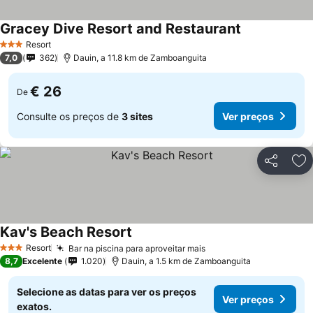
Gracey Dive Resort and Restaurant
Resort
3 Estrelas
7,0
362
Dauin, a 11.8 km de Zamboanguita
€ 26
De
Consulte os preços de
3 sites
Ver preços
Partilhar
Ad
Kav's Beach Resort
Resort
Bar na piscina para aproveitar mais
3 Estrelas
8,7
Excelente
1.020
Dauin, a 1.5 km de Zamboanguita
Selecione as datas para ver os preços
Ver preços
exatos.