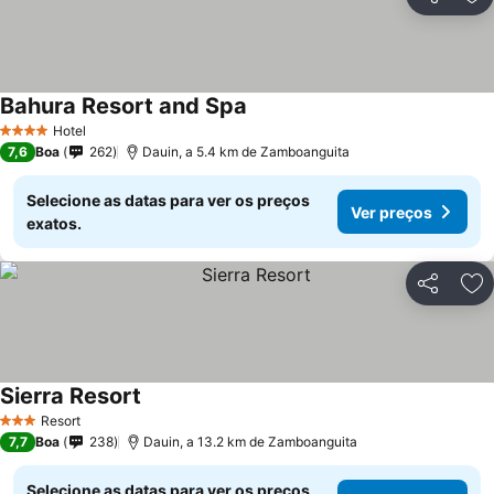
Partilhar
Ad
Bahura Resort and Spa
Hotel
4 Estrelas
7,6
Boa
262
Dauin, a 5.4 km de Zamboanguita
Selecione as datas para ver os preços
Ver preços
exatos.
Partilhar
Ad
Sierra Resort
Resort
3 Estrelas
7,7
Boa
238
Dauin, a 13.2 km de Zamboanguita
Selecione as datas para ver os preços