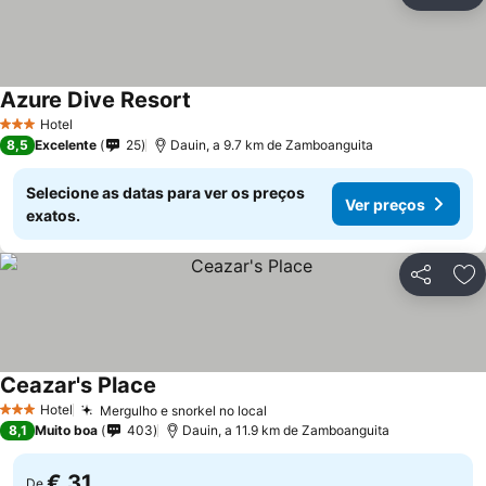
Ad
Azure Dive Resort
Hotel
3 Estrelas
8,5
Excelente
25
Dauin, a 9.7 km de Zamboanguita
Selecione as datas para ver os preços
Ver preços
exatos.
Partilhar
Ad
Ceazar's Place
Hotel
Mergulho e snorkel no local
3 Estrelas
8,1
Muito boa
403
Dauin, a 11.9 km de Zamboanguita
€ 31
De