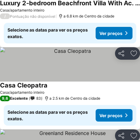
Luxury 2-bedroom Beachfront Villa With Ac. Discounted Long Term Stay Rates
Casa/apartamento inteiro
/
a 6.8 km de Centro da cidade
Pontuação não disponível
Selecione as datas para ver os preços
Ver preços
exatos.
Partilhar
Ad
Casa Cleopatra
Casa/apartamento inteiro
9,6
Excelente
83
a 2.5 km de Centro da cidade
Selecione as datas para ver os preços
Ver preços
exatos.
Partilhar
Ad