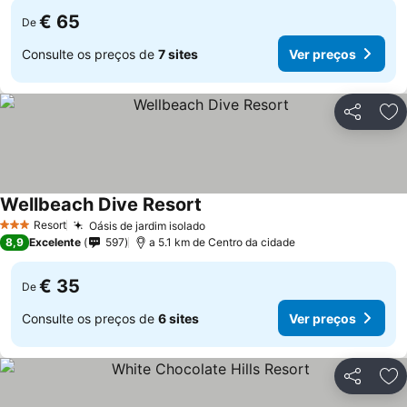
€ 65
De
Consulte os preços de
7 sites
Ver preços
Partilhar
Ad
Wellbeach Dive Resort
Resort
Oásis de jardim isolado
3 Estrelas
8,9
Excelente
597
a 5.1 km de Centro da cidade
€ 35
De
Consulte os preços de
6 sites
Ver preços
Partilhar
Ad