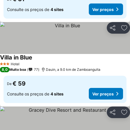
Consulte os preços de
4 sites
Ver preços
Partilhar
Ad
Villa in Blue
Hotel
3 Estrelas
8,0
Muito boa
77
Dauin, a 9.0 km de Zamboanguita
€ 59
De
Consulte os preços de
4 sites
Ver preços
Partilhar
Ad