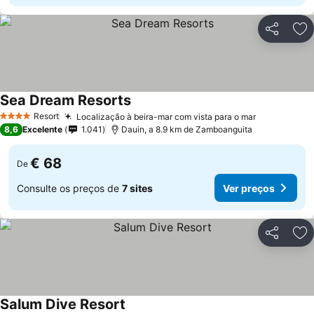
Partilhar
Ad
Sea Dream Resorts
Resort
Localização à beira-mar com vista para o mar
4 Estrelas
8,6
Excelente
1.041
Dauin, a 8.9 km de Zamboanguita
€ 68
De
Consulte os preços de
7 sites
Ver preços
Partilhar
Ad
Salum Dive Resort