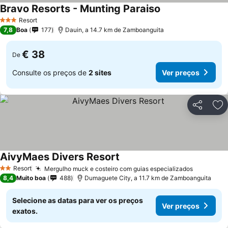
Bravo Resorts - Munting Paraiso
Resort
3 Estrelas
7,8
Boa
177
Dauin, a 14.7 km de Zamboanguita
€ 38
De
Consulte os preços de
2 sites
Ver preços
Partilhar
Ad
AivyMaes Divers Resort
Resort
Mergulho muck e costeiro com guias especializados
2 Estrelas
8,4
Muito boa
488
Dumaguete City, a 11.7 km de Zamboanguita
Selecione as datas para ver os preços
Ver preços
exatos.