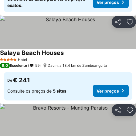
Ver preços
exatos.
Partilhar
Ad
Salaya Beach Houses
Hotel
5 Estrelas
9,0
Excelente
59
Dauin, a 13.4 km de Zamboanguita
€ 241
De
Consulte os preços de
5 sites
Ver preços
Partilhar
Ad