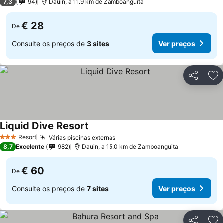
7,3
94
Dauin, a 11.9 km de Zamboanguita
€ 28
De
Consulte os preços de
3 sites
Ver preços
Partilhar
Ad
Liquid Dive Resort
Resort
Várias piscinas externas
3 Estrelas
8,7
Excelente
982
Dauin, a 15.0 km de Zamboanguita
€ 60
De
Consulte os preços de
7 sites
Ver preços