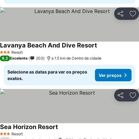
Partilhar
Ad
Lavanya Beach And Dive Resort
Resort
3 Estrelas
9,2
Excelente
203
a 1.5 km de Centro da cidade
Selecione as datas para ver os preços
Ver preços
exatos.
Partilhar
Ad
Sea Horizon Resort
Resort
3 Estrelas