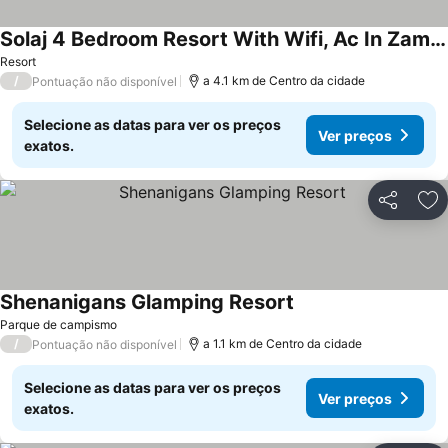
Solaj 4 Bedroom Resort With Wifi, Ac In Zamboanguita Near Apo Island And Dauin
Resort
/
a 4.1 km de Centro da cidade
Pontuação não disponível
Selecione as datas para ver os preços
Ver preços
exatos.
Partilhar
Ad
Shenanigans Glamping Resort
Parque de campismo
/
a 1.1 km de Centro da cidade
Pontuação não disponível
Selecione as datas para ver os preços
Ver preços
exatos.