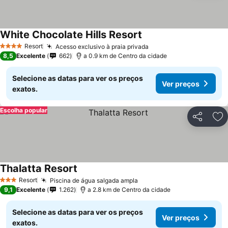
White Chocolate Hills Resort
Resort
Acesso exclusivo à praia privada
4 Estrelas
8,5
Excelente
662
a 0.9 km de Centro da cidade
Selecione as datas para ver os preços
Ver preços
exatos.
Escolha popular
Partilhar
Ad
Thalatta Resort
Resort
Piscina de água salgada ampla
3 Estrelas
9,1
Excelente
1.262
a 2.8 km de Centro da cidade
Selecione as datas para ver os preços
Ver preços
exatos.