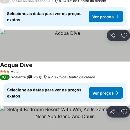
/
a 1.4 km de Centro da cidade
Pontuação não disponível
Selecione as datas para ver os preços
Ver preços
exatos.
Partilhar
Ad
Acqua Dive
Hotel
3 Estrelas
9,0
Excelente
253
a 2.8 km de Centro da cidade
Selecione as datas para ver os preços
Ver preços
exatos.
Partilhar
Ad