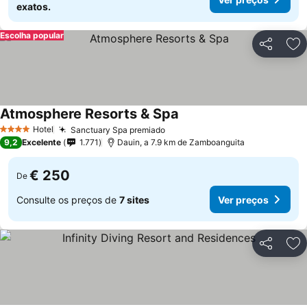
exatos.
Escolha popular
Partilhar
Ad
Atmosphere Resorts & Spa
Hotel
Sanctuary Spa premiado
4 Estrelas
9,2
Excelente
1.771
Dauin, a 7.9 km de Zamboanguita
€ 250
De
Consulte os preços de
7 sites
Ver preços
Partilhar
Ad