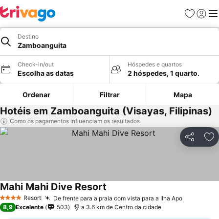
Favoritos
Iniciar
Me
Destino
Zamboanguita
Check-in/out
Hóspedes e quartos
Escolha as datas
2 hóspedes, 1 quarto.
Ordenar
Filtrar
Mapa
Hotéis em Zamboanguita (Visayas, Filipinas)
Como os pagamentos influenciam os resultados
Partilhar
Ad
Mahi Mahi Dive Resort
Resort
De frente para a praia com vista para a Ilha Apo
4 Estrelas
8,9
Excelente
503
a 3.6 km de Centro da cidade