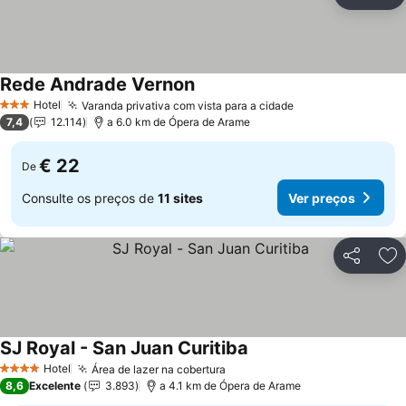
Partilhar
Ad
Rede Andrade Vernon
Hotel
Varanda privativa com vista para a cidade
3 Estrelas
7,4
12.114
a 6.0 km de Ópera de Arame
€ 22
De
Consulte os preços de
11 sites
Ver preços
Partilhar
Ad
SJ Royal - San Juan Curitiba
Hotel
Área de lazer na cobertura
4 Estrelas
8,6
Excelente
3.893
a 4.1 km de Ópera de Arame