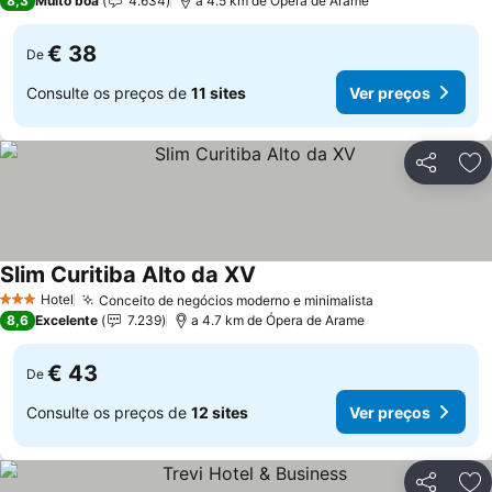
8,3
Muito boa
4.634
a 4.5 km de Ópera de Arame
€ 38
De
Consulte os preços de
11 sites
Ver preços
Partilhar
Ad
Slim Curitiba Alto da XV
Hotel
Conceito de negócios moderno e minimalista
3 Estrelas
8,6
Excelente
7.239
a 4.7 km de Ópera de Arame
€ 43
De
Consulte os preços de
12 sites
Ver preços