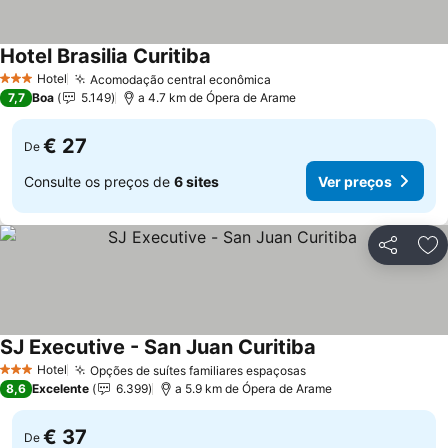
Hotel Brasilia Curitiba
Hotel
Acomodação central econômica
3 Estrelas
7,7
Boa
5.149
a 4.7 km de Ópera de Arame
€ 27
De
Consulte os preços de
6 sites
Ver preços
Partilhar
Ad
SJ Executive - San Juan Curitiba
Hotel
Opções de suítes familiares espaçosas
3 Estrelas
8,6
Excelente
6.399
a 5.9 km de Ópera de Arame
€ 37
De