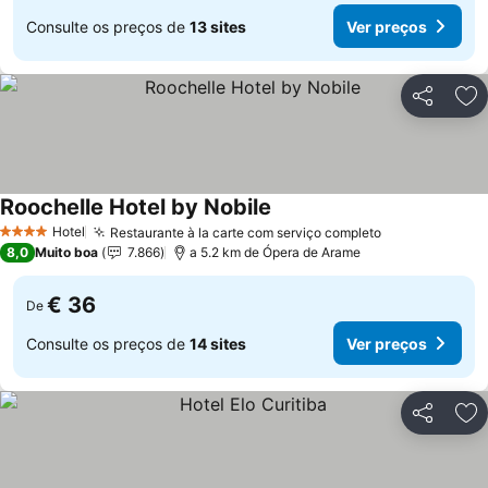
Consulte os preços de
13 sites
Ver preços
Partilhar
Ad
Roochelle Hotel by Nobile
Hotel
Restaurante à la carte com serviço completo
4 Estrelas
8,0
Muito boa
7.866
a 5.2 km de Ópera de Arame
€ 36
De
Consulte os preços de
14 sites
Ver preços
Partilhar
Ad