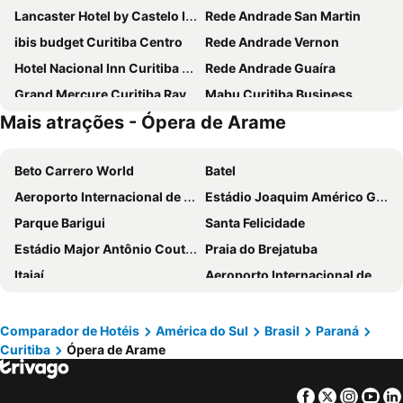
Lancaster Hotel by Castelo Itaipava
Rede Andrade San Martin
ibis budget Curitiba Centro
Rede Andrade Vernon
Hotel Nacional Inn Curitiba Torres
Rede Andrade Guaíra
Grand Mercure Curitiba Rayon
Mabu Curitiba Business
Mais atrações - Ópera de Arame
SJ Royal - San Juan Curitiba
Pestana Curitiba
Rede Andrade Braz
Granville Hotel
Beto Carrero World
Batel
Slaviero Curitiba Shopping
SJ Executive - San Juan Curitiba
Aeroporto Internacional de Curitiba - Afonso Pena
Estádio Joaquim Américo Guimarães - Arena da Baixada
Hotel Nacional Inn Curitiba Estação Shopping
Go Inn Curitiba
Parque Barigui
Santa Felicidade
Mercure Curitiba Batel
Master Curitiba Hotel - 1,6 km do Estádio Couto Pereira - Show
Estádio Major Antônio Couto Pereira
Praia do Brejatuba
Hotel Victoria Villa Curitiba By Nacional Inn
Slim Curitiba Av. das Torres
Itajaí
Aeroporto Internacional de Navegantes
Radisson Hotel Curitiba
Alta Reggia Plaza Hotel
Centro Histórico
Praia do Estaleirinho
ibis budget Curitiba Aeroporto
Qoya Hotel Curitiba, Curio Collection by Hilton
Rua 24 Horas
Central
ibis Curitiba Shopping
Johnscher by SJ - San Juan Curitiba
Comparador de Hotéis
América do Sul
Brasil
Paraná
Curitiba
Ópera de Arame
Zoo Pomerode
Oktoberfest
Hotel Nikko
Hotel Golden Park Curitiba By Nacional Inn
Museu Oscar Niemeyer
Jardim Botânico de Curitiba
Slim Curitiba Alto da XV
Slaviero Curitiba Centro
Facebook
Twitter
Insta
Yo