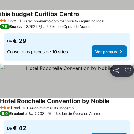
ibis budget Curitiba Centro
Hotel
Estacionamento com manobrista seguro no local
2 Estrelas
7,5
Boa
18.792
a 5.7 km de Ópera de Arame
€ 29
De
Consulte os preços de
10 sites
Ver preços
Partilhar
Ad
Hotel Roochelle Convention by Nobile
Hotel
Design minimalista moderno
3 Estrelas
9,0
Excelente
2.203
a 5.4 km de Ópera de Arame
€ 42
De