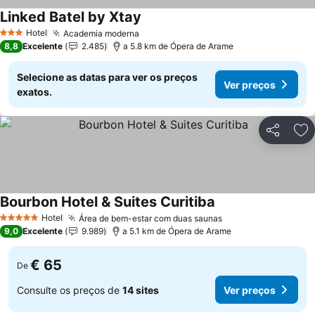
Linked Batel by Xtay
Hotel
Academia moderna
3 Estrelas
8,8
Excelente
2.485
a 5.8 km de Ópera de Arame
Selecione as datas para ver os preços
Ver preços
exatos.
Partilhar
Ad
Bourbon Hotel & Suites Curitiba
Hotel
Área de bem-estar com duas saunas
5 Estrelas
9,0
Excelente
9.989
a 5.1 km de Ópera de Arame
€ 65
De
Consulte os preços de
14 sites
Ver preços