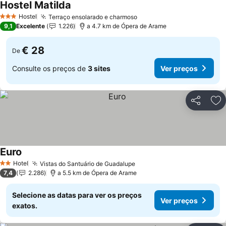
Hostel Matilda
Hostel
Terraço ensolarado e charmoso
3 Estrelas
9,1
Excelente
1.226
a 4.7 km de Ópera de Arame
€ 28
De
Consulte os preços de
3 sites
Ver preços
Partilhar
Ad
Euro
Hotel
Vistas do Santuário de Guadalupe
2 Estrelas
7,4
2.286
a 5.5 km de Ópera de Arame
Selecione as datas para ver os preços
Ver preços
exatos.