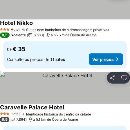
Hotel Nikko
Hotel
Suítes com banheiras de hidromassagem privativas
3 Estrelas
8,5
Excelente
6.580
a 5.7 km de Ópera de Arame
€ 35
De
Consulte os preços de
11 sites
Ver preços
Partilhar
Ad
Caravelle Palace Hotel
Hotel
Identidade histórica do centro da cidade
3 Estrelas
6,9
7.864
a 5.1 km de Ópera de Arame