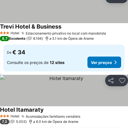
Partilhar
Ad
Trevi Hotel & Business
Hotel
Estacionamento privativo no local com manobrista
3 Estrelas
8,7
Excelente
8.194
a 5.1 km de Ópera de Arame
€ 34
De
Consulte os preços de
12 sites
Ver preços
Partilhar
Ad
Hotel Itamaraty
Hotel
Acomodações familiares versáteis
3 Estrelas
7,2
5.002
a 6.0 km de Ópera de Arame