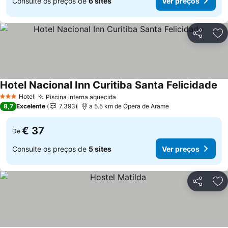
Consulte os preços de
6 sites
Ver preços
Partilhar
Ad
Hotel Nacional Inn Curitiba Santa Felicidade
Hotel
Piscina interna aquecida
3 Estrelas
8,7
Excelente
7.393
a 5.5 km de Ópera de Arame
€ 37
De
Consulte os preços de
5 sites
Ver preços
Partilhar
Ad