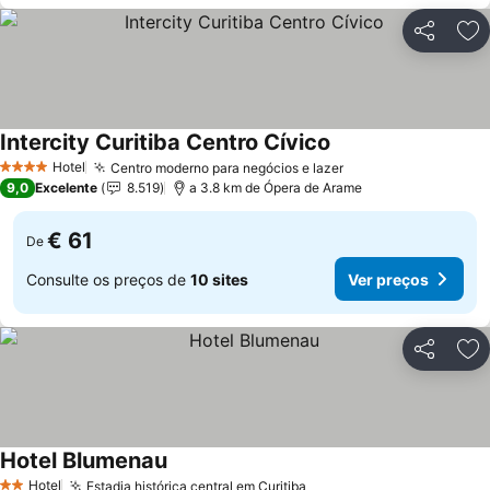
Partilhar
Ad
Intercity Curitiba Centro Cívico
Hotel
Centro moderno para negócios e lazer
4 Estrelas
9,0
Excelente
8.519
a 3.8 km de Ópera de Arame
€ 61
De
Consulte os preços de
10 sites
Ver preços
Partilhar
Ad
Hotel Blumenau
Hotel
Estadia histórica central em Curitiba