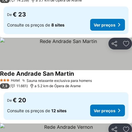
7,4
14.259
a 5.7 km de Ópera de Arame
€ 23
De
Consulte os preços de
8 sites
Ver preços
Partilhar
Ad
Rede Andrade San Martin
Hotel
Sauna relaxante exclusiva para homens
3 Estrelas
7,3
11.661
a 5.2 km de Ópera de Arame
€ 20
De
Consulte os preços de
12 sites
Ver preços