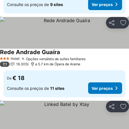
Consulte os preços de
9 sites
Ver preços
Partilhar
Ad
Rede Andrade Guaíra
Hotel
Opções versáteis de suítes familiares
3 Estrelas
7,1
16.305
a 5.7 km de Ópera de Arame
€ 18
De
Consulte os preços de
11 sites
Ver preços
Partilhar
Ad