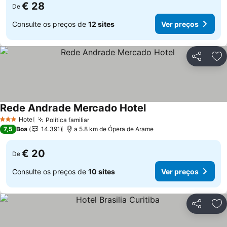
€ 28
De
Consulte os preços de
12 sites
Ver preços
Partilhar
Ad
Rede Andrade Mercado Hotel
Hotel
Política familiar
3 Estrelas
7,5
Boa
14.391
a 5.8 km de Ópera de Arame
€ 20
De
Consulte os preços de
10 sites
Ver preços
Partilhar
Ad