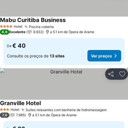
Mabu Curitiba Business
Hotel
Piscina coberta
4 Estrelas
8,6
Excelente
9.932
a 5.1 km de Ópera de Arame
€ 40
De
Consulte os preços de
13 sites
Ver preços
Partilhar
Ad
Granville Hotel
Hotel
Suítes relaxantes com banheira de hidromassagem
3 Estrelas
7,0
7.985
a 5.1 km de Ópera de Arame