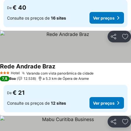
€ 40
De
Consulte os preços de
16 sites
Ver preços
Partilhar
Ad
Rede Andrade Braz
Hotel
Varanda com vista panorâmica da cidade
3 Estrelas
7,8
Boa
12.538
a 5.3 km de Ópera de Arame
€ 21
De
Consulte os preços de
12 sites
Ver preços
Partilhar
Ad