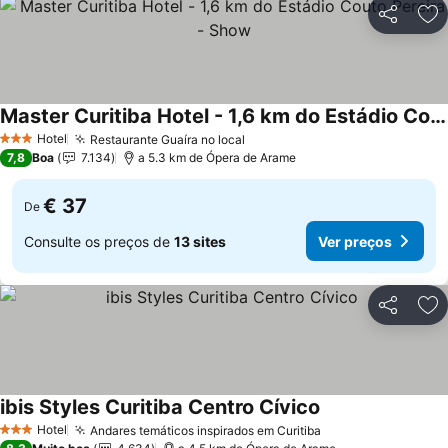
Partilhar
Ad
Master Curitiba Hotel - 1,6 km do Estádio Couto Pereira - Show
Hotel
Restaurante Guaíra no local
3 Estrelas
7,8
Boa
7.134
a 5.3 km de Ópera de Arame
€ 37
De
Consulte os preços de
13 sites
Ver preços
Partilhar
Ad
ibis Styles Curitiba Centro Cívico
Hotel
Andares temáticos inspirados em Curitiba
3 Estrelas