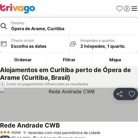
Favoritos
Iniciar
Me
Destino
Ópera de Arame, Curitiba
Check-in/out
Hóspedes e quartos
Escolha as datas
2 hóspedes, 1 quarto.
Ordenar
Filtrar
Mapa
Alojamentos em Curitiba perto de Ópera de
Arame (Curitiba, Brasil)
Como os pagamentos influenciam os resultados
Partilhar
Ad
Rede Andrade CWB
Hotel
Varandas com vista panorâmica da cidade
3 Estrelas