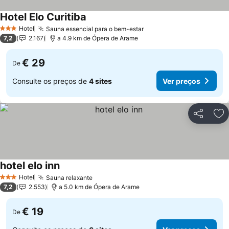
Hotel Elo Curitiba
Hotel
Sauna essencial para o bem-estar
3 Estrelas
7,2
2.167
a 4.9 km de Ópera de Arame
€ 29
De
Consulte os preços de
4 sites
Ver preços
Partilhar
Ad
hotel elo inn
Hotel
Sauna relaxante
3 Estrelas
7,2
2.553
a 5.0 km de Ópera de Arame
€ 19
De