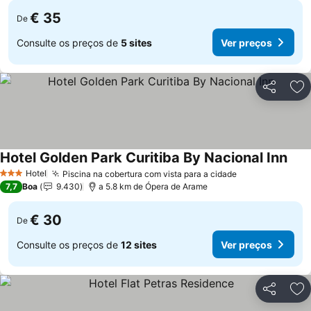
€ 35
De
Consulte os preços de
5 sites
Ver preços
Partilhar
Ad
Hotel Golden Park Curitiba By Nacional Inn
Hotel
Piscina na cobertura com vista para a cidade
3 Estrelas
7,7
Boa
9.430
a 5.8 km de Ópera de Arame
€ 30
De
Consulte os preços de
12 sites
Ver preços
Partilhar
Ad