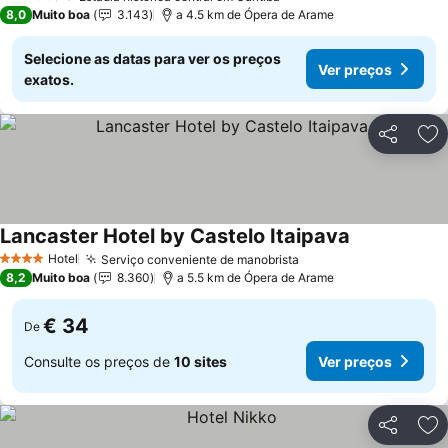
2 Estrelas
8,0
Muito boa
3.143
a 4.5 km de Ópera de Arame
Selecione as datas para ver os preços
Ver preços
exatos.
Partilhar
Ad
Lancaster Hotel by Castelo Itaipava
Hotel
Serviço conveniente de manobrista
4 Estrelas
8,2
Muito boa
8.360
a 5.5 km de Ópera de Arame
€ 34
De
Consulte os preços de
10 sites
Ver preços
Partilhar
Ad