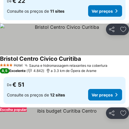
€ 22
De
Consulte os preços de
11 sites
Ver preços
Partilhar
Ad
Bristol Centro Civico Curitiba
Hotel
Sauna e hidromassagem relaxantes na cobertura
4 Estrelas
8,5
Excelente
4.842
a 3.3 km de Ópera de Arame
€ 51
De
Consulte os preços de
12 sites
Ver preços
Escolha popular
Partilhar
Ad