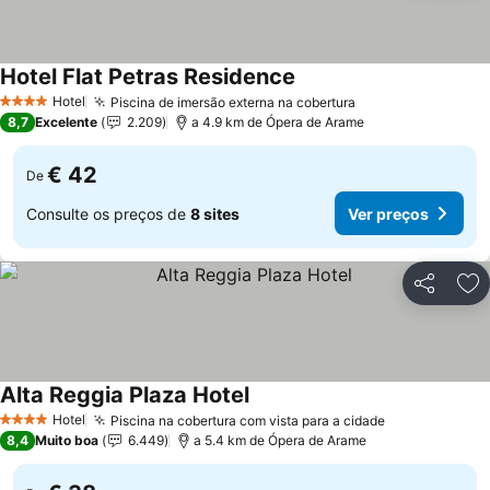
Hotel Flat Petras Residence
Hotel
Piscina de imersão externa na cobertura
4 Estrelas
8,7
Excelente
2.209
a 4.9 km de Ópera de Arame
€ 42
De
Consulte os preços de
8 sites
Ver preços
Partilhar
Ad
Alta Reggia Plaza Hotel
Hotel
Piscina na cobertura com vista para a cidade
4 Estrelas
8,4
Muito boa
6.449
a 5.4 km de Ópera de Arame