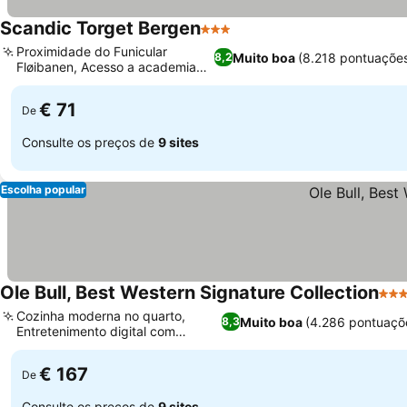
Scandic Torget Bergen
3 Estrelas
Ver preços
Proximidade do Funicular
Muito boa
(8.218 pontuaçõe
8,2
Fløibanen, Acesso a academia
Ver preços
externa
€ 71
De
Consulte os preços de
9 sites
Escolha popular
Ole Bull, Best Western Signature Collection
3 Es
Cozinha moderna no quarto,
Muito boa
(4.286 pontuaçõ
8,3
Entretenimento digital com
Ver preços
Chromecast
€ 167
De
Consulte os preços de
9 sites