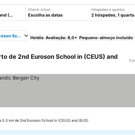
Check-in/out
Hóspedes e quartos
Escolha as datas
2 hóspedes, 1 quarto
oson School in (CEUS) and (EUS)
Hotéis
Avaliação: 8,0+
Pequeno-almoço incluído
to de 2nd Euroson School in (CEUS) and
Com
a 0.3 km de 2nd Euroson School in (CEUS) and (EUS)