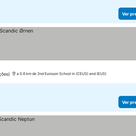
Ver pr
ções)
a 0.6 km de 2nd Euroson School in (CEUS) and (EUS)
Ver pr