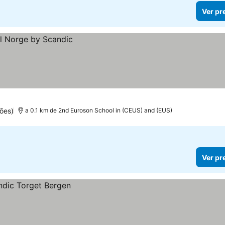
Ver pr
ões)
a 0.1 km de 2nd Euroson School in (CEUS) and (EUS)
Ver pr