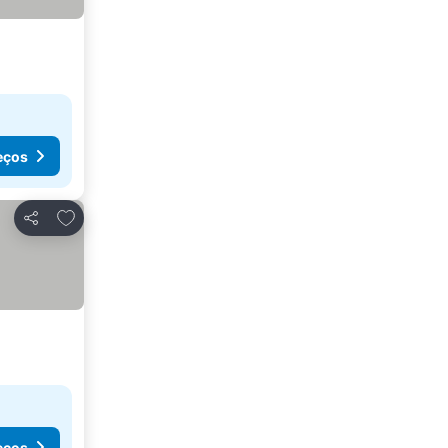
eços
Adicionar aos favoritos
Partilhar
eços