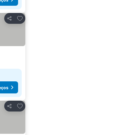
Adicionar aos favoritos
Partilhar
eços
Adicionar aos favoritos
Partilhar