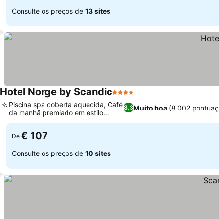
Consulte os preços de
13 sites
Hotel Norge by Scandic
4 Estrelas
Ver preços
Piscina spa coberta aquecida, Café
Muito boa
(8.002 pontuaç
8,3
da manhã premiado em estilo
Ver preços
buffet
€ 107
De
Consulte os preços de
10 sites