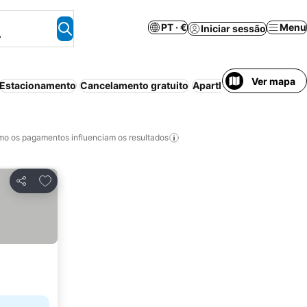
PT · €
Menu
Iniciar sessão
.
Ver mapa
Estacionamento
Cancelamento gratuito
Aparthotel
Piscina
Anim
o os pagamentos influenciam os resultados
Adicionar aos favoritos
Partilhar