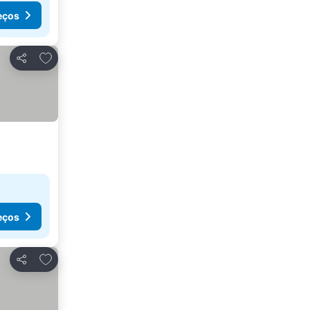
eços
Adicionar aos favoritos
Partilhar
eços
Adicionar aos favoritos
Partilhar