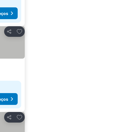
eços
Adicionar aos favoritos
Partilhar
eços
Adicionar aos favoritos
Partilhar