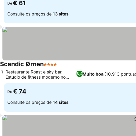
€ 61
De
Consulte os preços de
13 sites
Scandic Ørnen
4 Estrelas
Ver preços
Restaurante Roast e sky bar,
Muito boa
(10.913 pontua
8,4
Estúdio de fitness moderno no
Ver preços
oitavo andar
€ 74
De
Consulte os preços de
14 sites