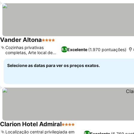
Vander Altona
4 Estrelas
Ver preços
Cozinhas privativas
Excelente
(1.970 pontuações)
8,5
completas, Arte local de
Ver preços
Bergen
Selecione as datas para ver os preços exatos.
Clarion Hotel Admiral
4 Estrelas
Ver preços
Localização central privilegiada em
Excelente
(6.769 pon
8,5