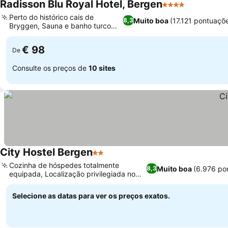
Radisson Blu Royal Hotel, Bergen
4 Estrelas
Ver preços
Perto do histórico cais de
Muito boa
(17.121 pontuaçõ
8,3
Bryggen, Sauna e banho turco
Ver preços
relaxantes
€ 98
De
Consulte os preços de
10 sites
City Hostel Bergen
2 Estrelas
Ver preços
Cozinha de hóspedes totalmente
Muito boa
(6.976 po
8,3
equipada, Localização privilegiada no
Ver preços
centro da cidade
Selecione as datas para ver os preços exatos.