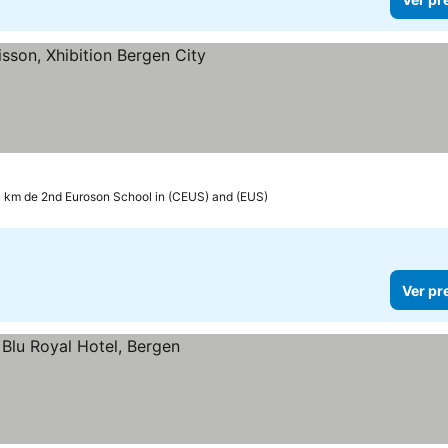
as
r preços
3 km de 2nd Euroson School in (CEUS) and (EUS)
Ver pr