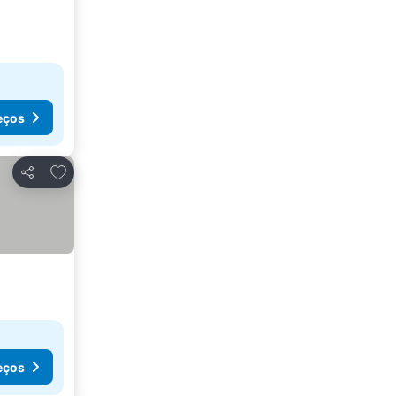
eços
Adicionar aos favoritos
Partilhar
eços