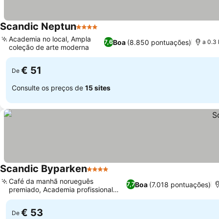
Scandic Neptun
4 Estrelas
Ver preços
Academia no local, Ampla
Boa
(8.850 pontuações)
7,6
a 0.3
coleção de arte moderna
Ver preços
€ 51
De
Consulte os preços de
15 sites
Scandic Byparken
4 Estrelas
Ver preços
Café da manhã norueguês
Boa
(7.018 pontuações)
7,7
premiado, Academia profissional
Ver preços
externa
€ 53
De