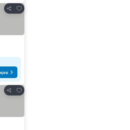
Adicionar aos favoritos
Partilhar
eços
Adicionar aos favoritos
Partilhar