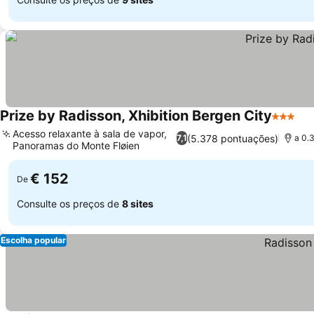
Prize by Radisson, Xhibition Bergen City
3 Estrel
Ve
Acesso relaxante à sala de vapor,
(5.378 pontuações)
7,1
a 0.
Panoramas do Monte Fløien
Ver preços
€ 152
De
Consulte os preços de
8 sites
Escolha popular