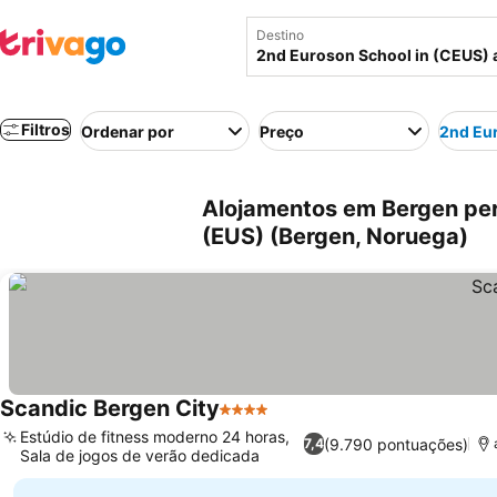
Destino
Filtros
Ordenar por
Preço
2nd Eur
Alojamentos em Bergen per
(EUS) (Bergen, Noruega)
Scandic Bergen City
4 Estrelas
Ver preços
Estúdio de fitness moderno 24 horas,
(9.790 pontuações)
7,4
Sala de jogos de verão dedicada
Ver preços