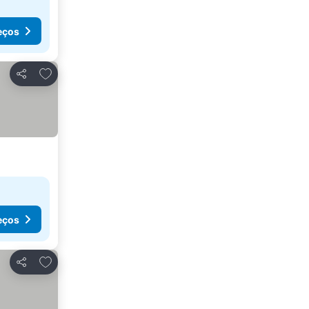
eços
Adicionar aos favoritos
Partilhar
eços
Adicionar aos favoritos
Partilhar