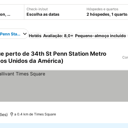
Check-in/out
Hóspedes e quartos
Escolha as datas
2 hóspedes, 1 quarto
 Penn Station Metro Station
Hotéis
Avaliação: 8,0+
Pequeno-almoço incluído
e perto de 34th St Penn Station Metro
Com
dos Unidos da América)
ões)
a 0.4 km de Times Square