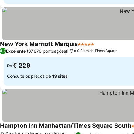
New York Marriott Marquis
5 Estrelas
Excelente
(37.876 pontuações)
8,7
a 0.2 km de Times Square
€ 229
De
Consulte os preços de
13 sites
Hampton Inn Manhattan/Times Square South
3
Quartos modernos com design