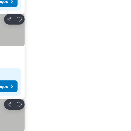
eços
Adicionar aos favoritos
Partilhar
eços
Adicionar aos favoritos
Partilhar