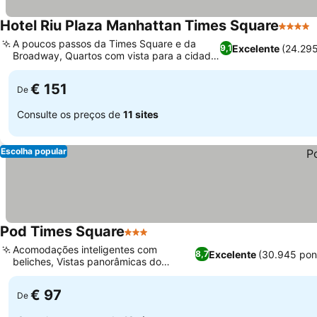
Hotel Riu Plaza Manhattan Times Square
4 Estre
A poucos passos da Times Square e da
Excelente
(24.29
9,1
Broadway, Quartos com vista para a cidade
em andares altos
€ 151
De
Consulte os preços de
11 sites
Escolha popular
Pod Times Square
3 Estrelas
Acomodações inteligentes com
Excelente
(30.945 pon
8,7
beliches, Vistas panorâmicas do
horizonte da cidade
€ 97
De