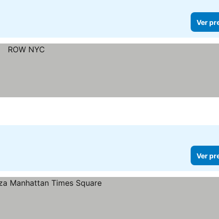
Ver pr
Ver pr