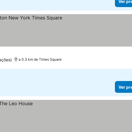
Ver pr
las
ações)
a 0.3 km de Times Square
Ver pr