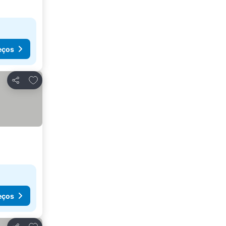
eços
Adicionar aos favoritos
Partilhar
eços
Adicionar aos favoritos