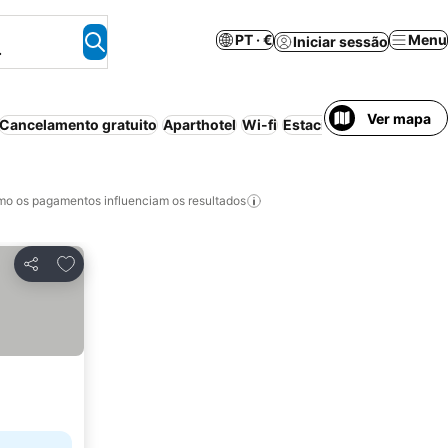
PT · €
Menu
Iniciar sessão
.
Ver mapa
Cancelamento gratuito
Aparthotel
Wi-fi
Estacionamento
Piscin
o os pagamentos influenciam os resultados
Adicionar aos favoritos
Partilhar