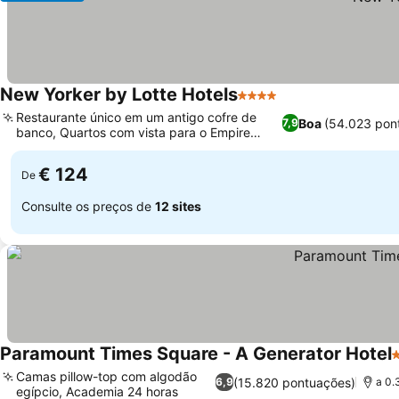
New Yorker by Lotte Hotels
4 Estrelas
Restaurante único em um antigo cofre de
Boa
(54.023 pon
7,9
banco, Quartos com vista para o Empire
State Building
€ 124
De
Consulte os preços de
12 sites
Paramount Times Square - A Generator Hotel
4
Camas pillow-top com algodão
(15.820 pontuações)
6,9
a 0.
egípcio, Academia 24 horas