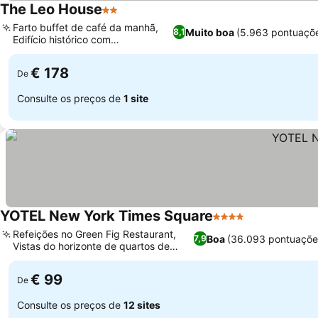
The Leo House
2 Estrelas
Farto buffet de café da manhã,
Muito boa
(5.963 pontuaçõ
8,1
Edifício histórico com
personalidade
€ 178
De
Consulte os preços de
1 site
YOTEL New York Times Square
4 Estrelas
Refeições no Green Fig Restaurant,
Boa
(36.093 pontuaçõe
7,9
Vistas do horizonte de quartos de
canto
€ 99
De
Consulte os preços de
12 sites