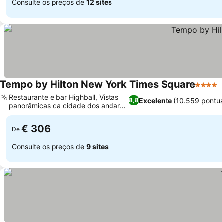
Consulte os preços de
12 sites
Tempo by Hilton New York Times Square
4 Estre
Restaurante e bar Highball, Vistas
Excelente
(10.559 pontu
8,8
panorâmicas da cidade dos andares
altos
€ 306
De
Consulte os preços de
9 sites