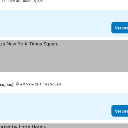
a 0.6 km de Times Square
Ver pr
s
uações)
a 0.5 km de Times Square
Ver pr