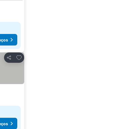
eços
Adicionar aos favoritos
Partilhar
eços