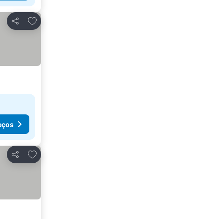
Adicionar aos favoritos
Partilhar
eços
Adicionar aos favoritos
Partilhar