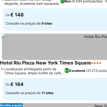
Boa
(9.594 pontuações)
7,7
elegante, Academia bem equipada
€ 146
De
Consulte os preços de
9 sites
Hotel Riu Plaza New York Times Square
4 Estrela
Localização privilegiada perto da
Excelente
(31.273 pont
8,8
Times Square, Amplo buffet de café
da manhã
€ 164
De
Consulte os preços de
11 sites
Escolha popular