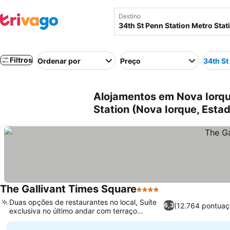
Destino
Filtros
Ordenar por
Preço
34th St
Alojamentos em Nova Iorqu
Station (Nova Iorque, Esta
The Gallivant Times Square
4 Estrelas
Duas opções de restaurantes no local, Suíte
(12.764 pontuaç
6,3
exclusiva no último andar com terraço
privativo