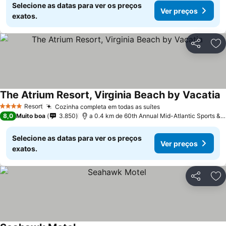
Selecione as datas para ver os preços
Ver preços
exatos.
Partilhar
Ad
The Atrium Resort, Virginia Beach by Vacatia
Resort
Cozinha completa em todas as suítes
4 Estrelas
8,0
Muito boa
3.850
a 0.4 km de 60th Annual Mid-Atlantic Sports & Boat Show
Selecione as datas para ver os preços
Ver preços
exatos.
Partilhar
Ad