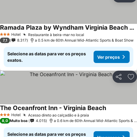
Ramada Plaza by Wyndham Virginia Beach Oceanfront
Hotel
Restaurante à beira-mar no local
3 Estrelas
7,1
8.317
a 0.5 km de 60th Annual Mid-Atlantic Sports & Boat Show
Selecione as datas para ver os preços
Ver preços
exatos.
Partilhar
Ad
The Oceanfront Inn - Virginia Beach
Hotel
Acesso direto ao calçadão e à praia
3 Estrelas
8,0
Muito boa
4.015
a 0.6 km de 60th Annual Mid-Atlantic Sports & Boat Show
Selecione as datas para ver os preços