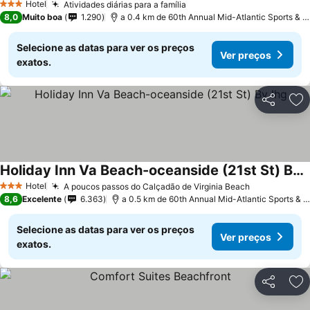
Hotel
Atividades diárias para a família
3 Estrelas
8,0
Muito boa
1.290
a 0.4 km de 60th Annual Mid-Atlantic Sports & Boat Show
Selecione as datas para ver os preços
Ver preços
exatos.
Partilhar
Ad
Holiday Inn Va Beach-oceanside (21st St) By Ihg
Hotel
A poucos passos do Calçadão de Virginia Beach
3 Estrelas
8,6
Excelente
6.363
a 0.5 km de 60th Annual Mid-Atlantic Sports & Boat Show
Selecione as datas para ver os preços
Ver preços
exatos.
Partilhar
Ad