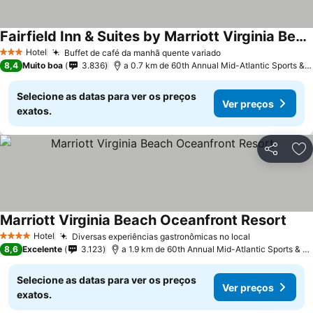
Fairfield Inn & Suites by Marriott Virginia Beach Oceanfront
Hotel
Buffet de café da manhã quente variado
3 Estrelas
8,4
Muito boa
3.836
a 0.7 km de 60th Annual Mid-Atlantic Sports & Boat Show
Selecione as datas para ver os preços
Ver preços
exatos.
Partilhar
Ad
Marriott Virginia Beach Oceanfront Resort
Hotel
Diversas experiências gastronômicas no local
4 Estrelas
8,6
Excelente
3.123
a 1.9 km de 60th Annual Mid-Atlantic Sports & Boat Show
Selecione as datas para ver os preços
Ver preços
exatos.