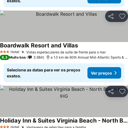
exatos.
Partilhar
Ad
Boardwalk Resort and Villas
Hotel
Vistas espetaculares da suíte de frente para o mar
3 Estrelas
8,3
Muito boa
3.984
a 1.0 km de 60th Annual Mid-Atlantic Sports & Boat Show
Selecione as datas para ver os preços
Ver preços
exatos.
Partilhar
Ad
Holiday Inn & Suites Virginia Beach - North Beach by IHG
Hotel
Vantagens de refeições para a família