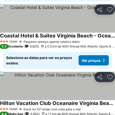
Partilhar
Ad
Coastal Hotel & Suites Virginia Beach - Oceanfront
Hotel
Pequeno-almoço quente rotativo diário
3 Estrelas
9,0
Excelente
6.825
a 0.5 km de 60th Annual Mid-Atlantic Sports & Boat Show
Selecione as datas para ver os preços
Ver preços
exatos.
Partilhar
Ad
Hilton Vacation Club Oceanaire Virginia Beach
Hotel
Deck no 10º andar com vista para o mar
3 Estrelas
8,0
Muito boa
4.693
a 1.1 km de 60th Annual Mid-Atlantic Sports & Boat Show