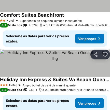
Comfort Suites Beachfront
Hotel
Experiência de pequeno-almoço inesquecível
2 Estrelas
8,2
Muito boa
4.579
a 0.3 km de 60th Annual Mid-Atlantic Sports & Boat Show
Selecione as datas para ver os preços
Ver preços
exatos.
Partilhar
Ad
Holiday Inn Express & Suites Va Beach Oceanfront By Ihg
Hotel
Amplo buffet de café da manhã quente
3 Estrelas
8,4
Muito boa
7.581
a 0.3 km de 60th Annual Mid-Atlantic Sports & Boat Show
Selecione as datas para ver os preços
Ver preços
exatos.