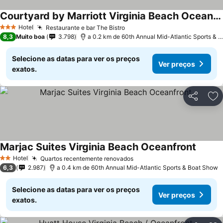
Courtyard by Marriott Virginia Beach Oceanfront/South
Hotel
Restaurante e bar The Bistro
3 Estrelas
8,3
Muito boa
3.798
a 0.2 km de 60th Annual Mid-Atlantic Sports & Boat Show
Selecione as datas para ver os preços
Ver preços
exatos.
Partilhar
Ad
Marjac Suites Virginia Beach Oceanfront
Hotel
Quartos recentemente renovados
2 Estrelas
6,3
2.987
a 0.4 km de 60th Annual Mid-Atlantic Sports & Boat Show
Selecione as datas para ver os preços
Ver preços
exatos.