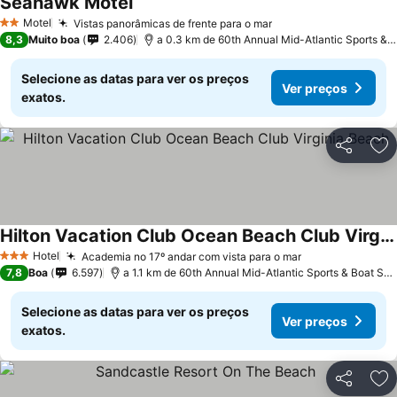
Seahawk Motel
Motel
Vistas panorâmicas de frente para o mar
2 Estrelas
8,3
Muito boa
2.406
a 0.3 km de 60th Annual Mid-Atlantic Sports & Boat Show
Selecione as datas para ver os preços
Ver preços
exatos.
Partilhar
Ad
Hilton Vacation Club Ocean Beach Club Virginia Beach
Hotel
Academia no 17º andar com vista para o mar
3 Estrelas
7,8
Boa
6.597
a 1.1 km de 60th Annual Mid-Atlantic Sports & Boat Show
Selecione as datas para ver os preços
Ver preços
exatos.
Partilhar
Ad