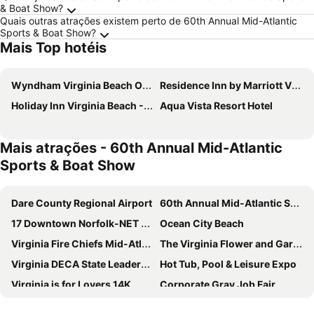
& Boat Show?
Quais outras atrações existem perto de 60th Annual Mid-Atlantic
Sports & Boat Show?
Mais Top hotéis
Wyndham Virginia Beach Oceanfront
Residence Inn by Marriott Virginia Beach Oceanfront
Holiday Inn Virginia Beach - Norfolk By Ihg
Aqua Vista Resort Hotel
Mais atrações - 60th Annual Mid-Atlantic
Sports & Boat Show
Dare County Regional Airport
60th Annual Mid-Atlantic Sports & Boat Show
17 Downtown Norfolk-NET Free Ride - The Downtown Loop
Ocean City Beach
Virginia Fire Chiefs Mid-Atlantic Expo & Symposium
The Virginia Flower and Garden Expo
Virginia DECA State Leadership Conference
Hot Tub, Pool & Leisure Expo
Virginia is for Lovers 14K
Corporate Gray Job Fair
Shamrock Marathon, Half Marathon and 8K
Neptune Festival