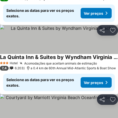
Selecione as datas para ver os preços
Ver preços
exatos.
Partilhar
Ad
La Quinta Inn & Suites by Wyndham Virginia Beach
Hotel
Acomodações que aceitam animais de estimação
3 Estrelas
7,4
6.203
a 0.4 km de 60th Annual Mid-Atlantic Sports & Boat Show
Selecione as datas para ver os preços
Ver preços
exatos.
Partilhar
Ad