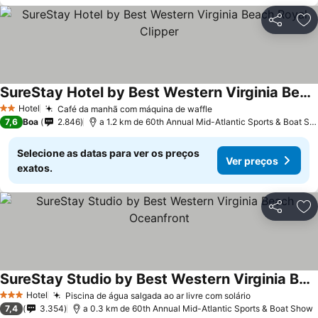
Partilhar
Ad
SureStay Hotel by Best Western Virginia Beach Royal Clipper
Hotel
Café da manhã com máquina de waffle
2 Estrelas
7,6
Boa
2.846
a 1.2 km de 60th Annual Mid-Atlantic Sports & Boat Show
Selecione as datas para ver os preços
Ver preços
exatos.
Partilhar
Ad
SureStay Studio by Best Western Virginia Beach Oceanfront
Hotel
Piscina de água salgada ao ar livre com solário
3 Estrelas
7,4
3.354
a 0.3 km de 60th Annual Mid-Atlantic Sports & Boat Show