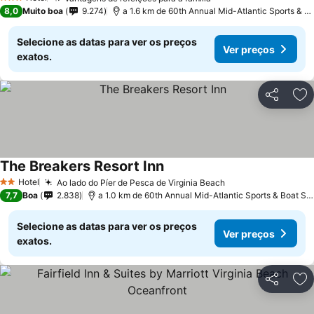
3 Estrelas
8,0
Muito boa
9.274
a 1.6 km de 60th Annual Mid-Atlantic Sports & Boat Show
Selecione as datas para ver os preços
Ver preços
exatos.
Partilhar
Ad
The Breakers Resort Inn
Hotel
Ao lado do Píer de Pesca de Virginia Beach
2 Estrelas
7,7
Boa
2.838
a 1.0 km de 60th Annual Mid-Atlantic Sports & Boat Show
Selecione as datas para ver os preços
Ver preços
exatos.
Partilhar
Ad