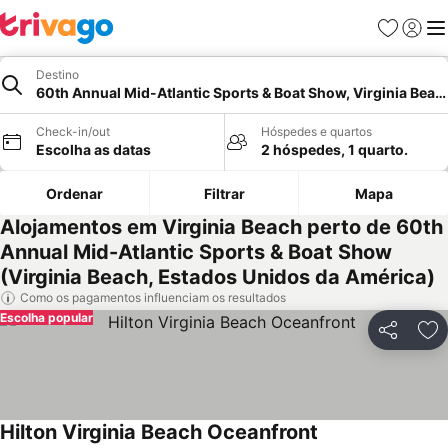
Favoritos
Iniciar
Me
Destino
60th Annual Mid-Atlantic Sports & Boat Show, Virginia Beac
Check-in/out
Hóspedes e quartos
Escolha as datas
2 hóspedes, 1 quarto.
Ordenar
Filtrar
Mapa
Alojamentos em Virginia Beach perto de 60th
Annual Mid-Atlantic Sports & Boat Show
(Virginia Beach, Estados Unidos da América)
Como os pagamentos influenciam os resultados
Escolha popular
Partilhar
Ad
Hilton Virginia Beach Oceanfront