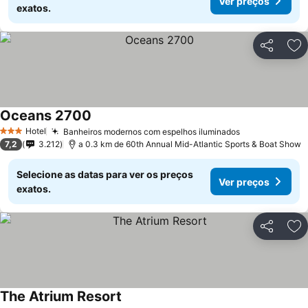
Ver preços
exatos.
Partilhar
Ad
Oceans 2700
Hotel
Banheiros modernos com espelhos iluminados
3 Estrelas
7,2
3.212
a 0.3 km de 60th Annual Mid-Atlantic Sports & Boat Show
Selecione as datas para ver os preços
Ver preços
exatos.
Partilhar
Ad
The Atrium Resort