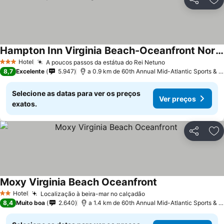
Partilhar
Ad
Hampton Inn Virginia Beach-Oceanfront North
Hotel
A poucos passos da estátua do Rei Netuno
3 Estrelas
8,7
Excelente
5.947
a 0.9 km de 60th Annual Mid-Atlantic Sports & Boat Show
Selecione as datas para ver os preços
Ver preços
exatos.
Partilhar
Ad
Moxy Virginia Beach Oceanfront
Hotel
Localização à beira-mar no calçadão
2 Estrelas
8,4
Muito boa
2.640
a 1.4 km de 60th Annual Mid-Atlantic Sports & Boat Show