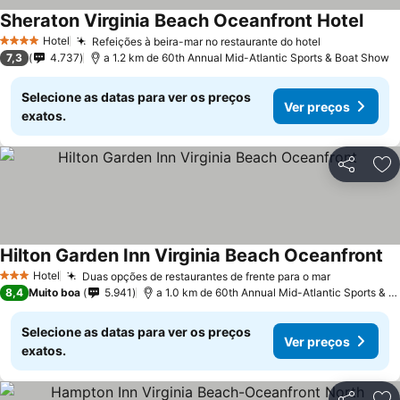
Sheraton Virginia Beach Oceanfront Hotel
Hotel
Refeições à beira-mar no restaurante do hotel
4 Estrelas
7,3
4.737
a 1.2 km de 60th Annual Mid-Atlantic Sports & Boat Show
Selecione as datas para ver os preços
Ver preços
exatos.
Partilhar
Ad
Hilton Garden Inn Virginia Beach Oceanfront
Hotel
Duas opções de restaurantes de frente para o mar
3 Estrelas
8,4
Muito boa
5.941
a 1.0 km de 60th Annual Mid-Atlantic Sports & Boat Show
Selecione as datas para ver os preços
Ver preços
exatos.