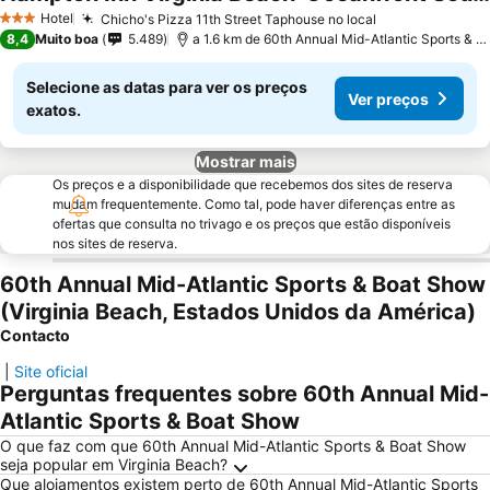
Hotel
Chicho's Pizza 11th Street Taphouse no local
3 Estrelas
8,4
Muito boa
5.489
a 1.6 km de 60th Annual Mid-Atlantic Sports & Boat Show
Selecione as datas para ver os preços
Ver preços
exatos.
Mostrar mais
Os preços e a disponibilidade que recebemos dos sites de reserva
mudam frequentemente. Como tal, pode haver diferenças entre as
ofertas que consulta no trivago e os preços que estão disponíveis
nos sites de reserva.
60th Annual Mid-Atlantic Sports & Boat Show
(Virginia Beach, Estados Unidos da América)
Contacto
|
Site oficial
Perguntas frequentes sobre 60th Annual Mid-
Atlantic Sports & Boat Show
O que faz com que 60th Annual Mid-Atlantic Sports & Boat Show
seja popular em Virginia Beach?
Que alojamentos existem perto de 60th Annual Mid-Atlantic Sports