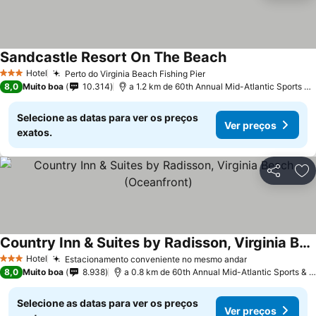
Sandcastle Resort On The Beach
Hotel
Perto do Virginia Beach Fishing Pier
3 Estrelas
8,0
Muito boa
10.314
a 1.2 km de 60th Annual Mid-Atlantic Sports & Boat Show
Selecione as datas para ver os preços
Ver preços
exatos.
Partilhar
Ad
Country Inn & Suites by Radisson, Virginia Beach (Oceanfront)
Hotel
Estacionamento conveniente no mesmo andar
3 Estrelas
8,0
Muito boa
8.938
a 0.8 km de 60th Annual Mid-Atlantic Sports & Boat Show
Selecione as datas para ver os preços
Ver preços