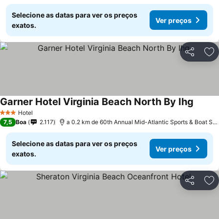
Selecione as datas para ver os preços
Ver preços
exatos.
Partilhar
Ad
Garner Hotel Virginia Beach North By Ihg
Hotel
3 Estrelas
7,5
Boa
2.117
a 0.2 km de 60th Annual Mid-Atlantic Sports & Boat Show
Selecione as datas para ver os preços
Ver preços
exatos.
Partilhar
Ad