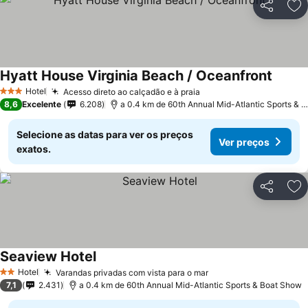
Partilhar
Ad
Hyatt House Virginia Beach / Oceanfront
Hotel
Acesso direto ao calçadão e à praia
3 Estrelas
8,6
Excelente
6.208
a 0.4 km de 60th Annual Mid-Atlantic Sports & Boat Show
Selecione as datas para ver os preços
Ver preços
exatos.
Partilhar
Ad
Seaview Hotel
Hotel
Varandas privadas com vista para o mar
2 Estrelas
7,1
2.431
a 0.4 km de 60th Annual Mid-Atlantic Sports & Boat Show