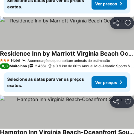
Selecione as datas para ver os preços
Ver preços
exatos.
Partilhar
Ad
Residence Inn by Marriott Virginia Beach Oceanfront
Hotel
Acomodações que aceitam animais de estimação
3 Estrelas
8,3
Muito boa
2.466
a 0.9 km de 60th Annual Mid-Atlantic Sports & Boat Show
Selecione as datas para ver os preços
Ver preços
exatos.
Partilhar
Ad
Hampton Inn Virginia Beach-Oceanfront South