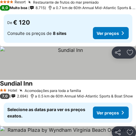
Resort
Restaurante de frutos do mar premiado
4 Estrelas
8,0
Muito boa
8.715
a 0.7 km de 60th Annual Mid-Atlantic Sports & Boat Show
€ 120
De
Consulte os preços de
8 sites
Ver preços
Partilhar
Ad
Sundial Inn
Hotel
Acomodações para toda a família
2 Estrelas
7,0
2.694
a 0.5 km de 60th Annual Mid-Atlantic Sports & Boat Show
Selecione as datas para ver os preços
Ver preços
exatos.
Partilhar
Ad