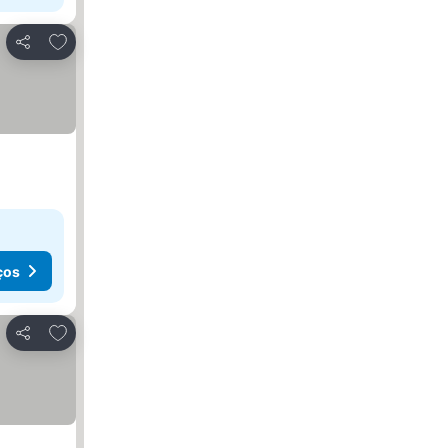
Adicionar aos favoritos
Partilhar
ços
Adicionar aos favoritos
Partilhar