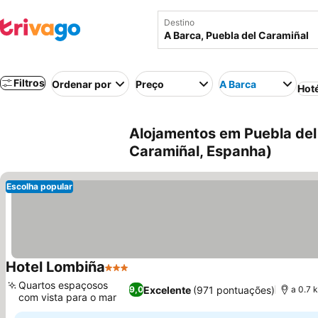
Destino
Filtros
Ordenar por
Preço
A Barca
Hot
Alojamentos em Puebla del 
Caramiñal, Espanha)
Escolha popular
Hotel Lombiña
3 Estrelas
Ver preços
Quartos espaçosos
Excelente
(971 pontuações)
9,0
a 0.7 
com vista para o mar
Ver preços