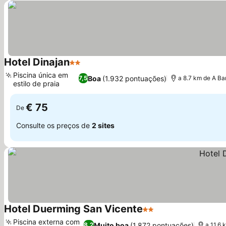
Hotel Dinajan
2 Estrelas
Ver preços
Piscina única em
Boa
(1.932 pontuações)
7,5
a 8.7 km de A Ba
estilo de praia
Ver preços
€ 75
De
Consulte os preços de
2 sites
Hotel Duerming San Vicente
2 Estrelas
Ver preços
Piscina externa com
Muito boa
(1.872 pontuações)
8,2
a 11.6 