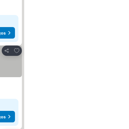
ços
Adicionar aos favoritos
Partilhar
ços