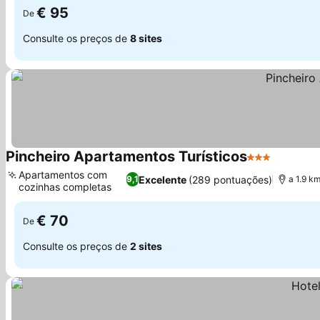
€ 95
De
Consulte os preços de
8 sites
Pincheiro Apartamentos Turísticos
3 Estrelas
Ver preç
Apartamentos com
Excelente
(289 pontuações)
9,1
a 1.9 k
cozinhas completas
Ver preços
€ 70
De
Consulte os preços de
2 sites