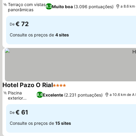
2 Estrelas
Ver preços
Terraço com vistas
Muito boa
(3.096 pontuações)
8,2
a 8.6 km
panorâmicas
Ver preços
€ 72
De
Consulte os preços de
4 sites
Hotel Pazo O Rial
4 Estrelas
Ver preços
Piscina
Excelente
(2.231 pontuações)
8,6
a 10.6 km de A
exterior
Ver preços
sazonal
€ 61
De
Consulte os preços de
15 sites