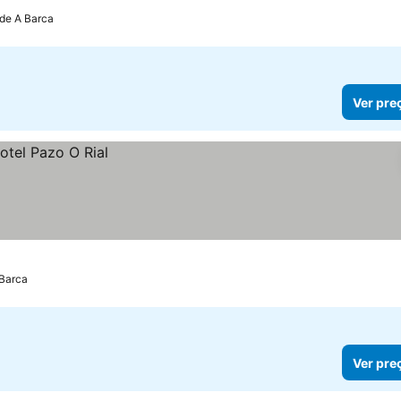
 de A Barca
Ver pre
 Barca
Ver pre