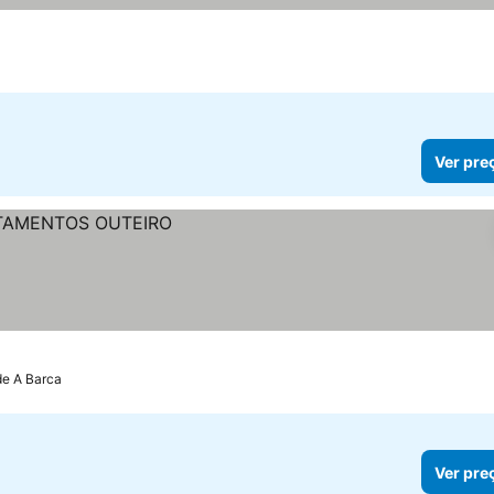
Ver pre
de A Barca
Ver pre