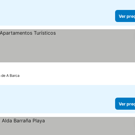
Ver pre
os
m de A Barca
Ver pre