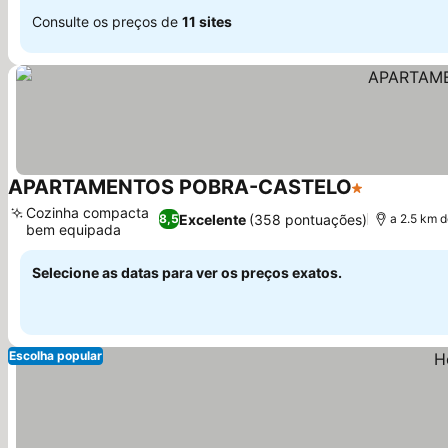
Consulte os preços de
11 sites
APARTAMENTOS POBRA-CASTELO
1 Estrelas
Ver preços
Cozinha compacta
Excelente
(358 pontuações)
8,5
a 2.5 km 
bem equipada
Ver preços
Selecione as datas para ver os preços exatos.
Escolha popular