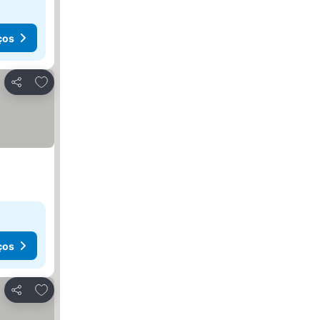
ços
Adicionar aos favoritos
Partilhar
ços
Adicionar aos favoritos
Partilhar