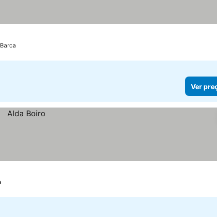
 Barca
Ver pre
a