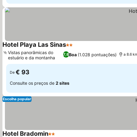
Hotel Playa Las Sinas
2 Estrelas
Ver preços
Vistas panorâmicas do
Boa
(1.028 pontuações)
7,8
a 8.6 k
estuário e da montanha
Ver preços
€ 93
De
Consulte os preços de
2 sites
Escolha popular
Hotel Bradomin