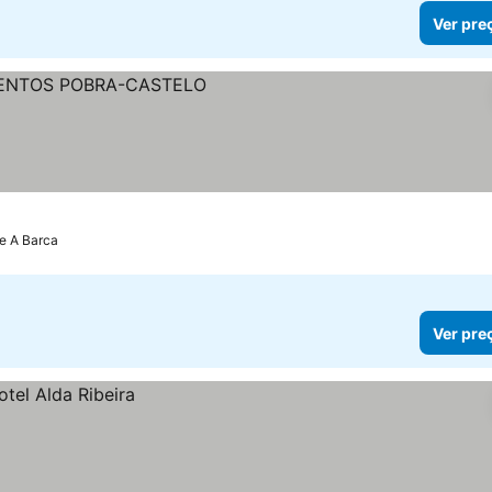
Ver pre
de A Barca
Ver pre