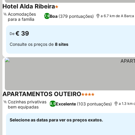
Hotel Alda Ribeira
1 Estrelas
Ver preços
Acomodações
Boa
(379 pontuações)
7,9
a 6.7 km de A Barca
para a família
Ver preços
€ 39
De
Consulte os preços de
8 sites
APARTAMENTOS OUTEIRO
4 Estrelas
Ver preços
Cozinhas privativas
Excelente
(103 pontuações)
8,9
a 1.3 km 
bem equipadas
Ver preços
Selecione as datas para ver os preços exatos.