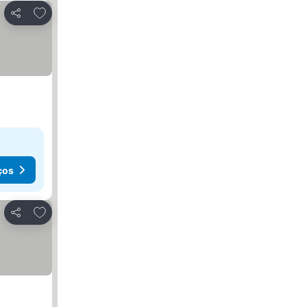
Adicionar aos favoritos
Partilhar
ços
Adicionar aos favoritos
Partilhar