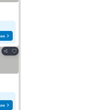
ços
Adicionar aos favoritos
Partilhar
ços