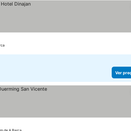
rca
Ver pre
km de A Barca