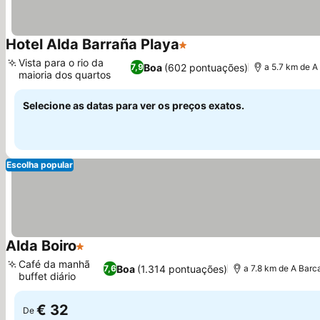
Hotel Alda Barraña Playa
1 Estrelas
Ver preços
Vista para o rio da
Boa
(602 pontuações)
7,9
a 5.7 km de A
maioria dos quartos
Ver preços
Selecione as datas para ver os preços exatos.
Escolha popular
Alda Boiro
1 Estrelas
Ver preços
Café da manhã
Boa
(1.314 pontuações)
7,6
a 7.8 km de A Barc
buffet diário
Ver preços
€ 32
De