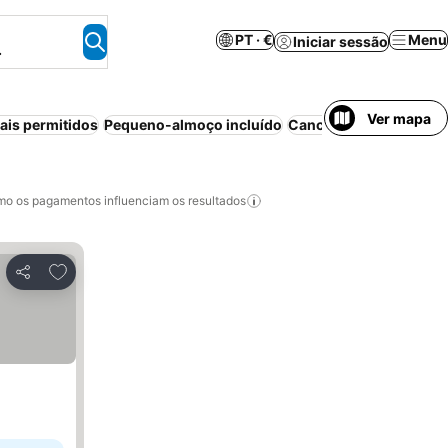
PT · €
Menu
Iniciar sessão
.
Ver mapa
ais permitidos
Pequeno-almoço incluído
Cancelamento gratuito
o os pagamentos influenciam os resultados
Adicionar aos favoritos
Partilhar