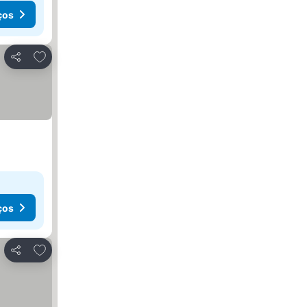
ços
Adicionar aos favoritos
Partilhar
ços
Adicionar aos favoritos
Partilhar