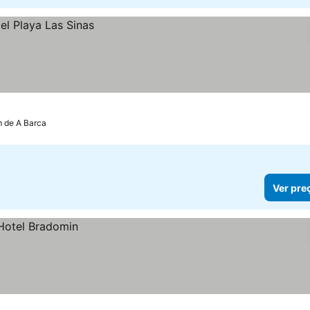
m de A Barca
Ver pre