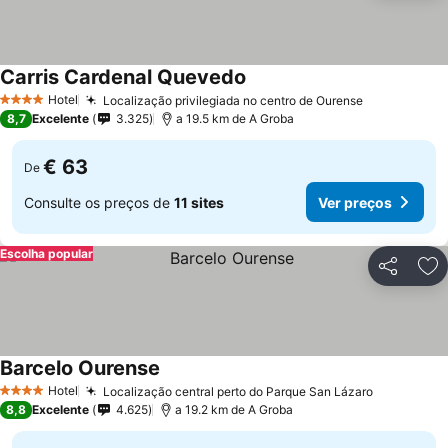
Carris Cardenal Quevedo
Hotel
Localização privilegiada no centro de Ourense
4 Estrelas
8,7
Excelente
3.325
a 19.5 km de A Groba
€ 63
De
Consulte os preços de
11 sites
Ver preços
Escolha popular
Partilhar
Ad
Barcelo Ourense
Hotel
Localização central perto do Parque San Lázaro
4 Estrelas
8,8
Excelente
4.625
a 19.2 km de A Groba