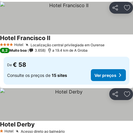
Partilhar
Ad
Hotel Francisco II
Hotel
Localização central privilegiada em Ourense
4 Estrelas
8,2
Muito boa
3.658
a 19.4 km de A Groba
€ 58
De
Consulte os preços de
15 sites
Ver preços
Partilhar
Ad
Hotel Derby
Hotel
Acesso direto ao balneário