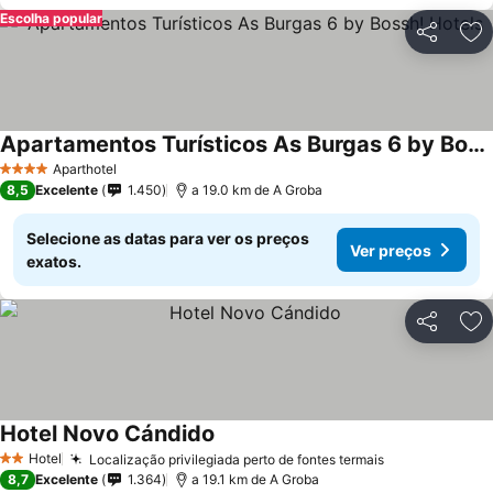
Escolha popular
Partilhar
Ad
Apartamentos Turísticos As Burgas 6 by Bossh! Hotels
Aparthotel
4 Estrelas
8,5
Excelente
1.450
a 19.0 km de A Groba
Selecione as datas para ver os preços
Ver preços
exatos.
Partilhar
Ad
Hotel Novo Cándido
Hotel
Localização privilegiada perto de fontes termais
2 Estrelas
8,7
Excelente
1.364
a 19.1 km de A Groba