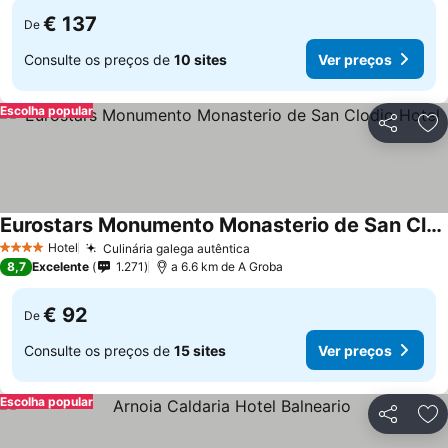
€ 137
De
Consulte os preços de
10 sites
Ver preços
Escolha popular
Partilhar
Ad
Eurostars Monumento Monasterio de San Clodio Hotel
Hotel
Culinária galega autêntica
4 Estrelas
8,7
Excelente
1.271
a 6.6 km de A Groba
€ 92
De
Consulte os preços de
15 sites
Ver preços
Escolha popular
Partilhar
Ad