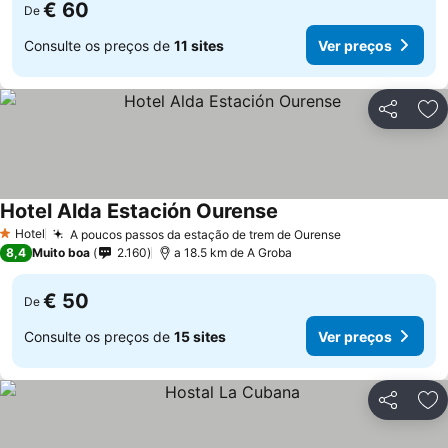
€ 60
De
Consulte os preços de
11 sites
Ver preços
Partilhar
Ad
Hotel Alda Estación Ourense
Hotel
A poucos passos da estação de trem de Ourense
1 Estrelas
8,4
Muito boa
2.160
a 18.5 km de A Groba
€ 50
De
Consulte os preços de
15 sites
Ver preços
Partilhar
Ad