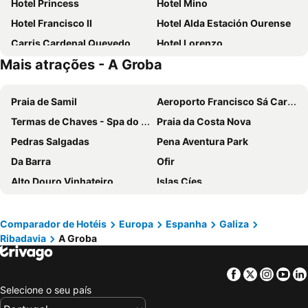
Hotel Princess
Hotel Mino
Hotel Francisco II
Hotel Alda Estación Ourense
Carris Cardenal Quevedo
Hotel Lorenzo
Mais atrações - A Groba
Pazo Almuzara
Eurostars Monumento Monasterio de San Clodio Hotel
Hotel Mabú
Laias Caldaria Hotel Balneario
Praia de Samil
Aeroporto Francisco Sá Carneiro
Hotel Irixo
Hotel Altiana
Termas de Chaves - Spa do Imperador
Praia da Costa Nova
Hotel Novo Cándido
Puente Romano
Pedras Salgadas
Pena Aventura Park
Hotel Derby
Hotel Miravalle
Da Barra
Ofir
Céntrico Burgas Termal
ABADIA CALDARIA
Alto Douro Vinhateiro
Islas Cíes
Hotel Recanto do Avia
Pazo de Esposende
Porto Campanhã
Termas de São Pedro do Sul
Hotel San Rosendo
O rincón dos Sentidos
Estádio do Dragão
Praia da Torreira
Hotel Zarampallo
Granxa D Outeiro
Comparador de Hotéis
Europa
Espanha
Galiza
Ribadavia
A Groba
Boavista
Areacova
Abadía Caldaria
Hotel O´xardin
Campanhã
Ribeira
Pazo Carballo Hotel
Pension - Residencia As Termas
Facebook
Twitter
Insta
Yo
Praia da Apúlia
Leça da Palmeira Beach
Piso Ourense Bonito y Termal
Baccus
Selecione o seu país
Parque aquático de Amarante
Zona Centro Vigo
O Caravel
Hotel Pazo Carballo