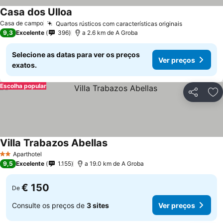
Casa dos Ulloa
Casa de campo
Quartos rústicos com características originais
9,3
Excelente
396
a 2.6 km de A Groba
Selecione as datas para ver os preços
Ver preços
exatos.
Escolha popular
Partilhar
Ad
Villa Trabazos Abellas
Aparthotel
2 Estrelas
9,5
Excelente
1.155
a 19.0 km de A Groba
€ 150
De
Consulte os preços de
3 sites
Ver preços