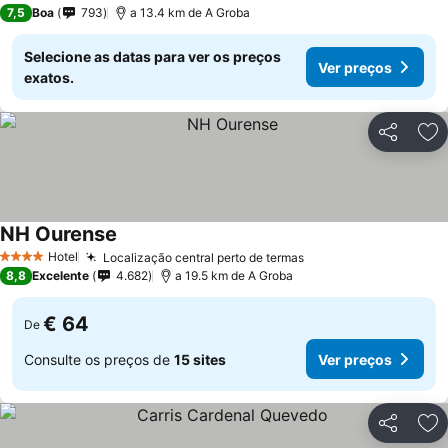
1 Estrelas
7,5
Boa
793
a 13.4 km de A Groba
Selecione as datas para ver os preços
Ver preços
exatos.
Partilhar
Ad
NH Ourense
Hotel
Localização central perto de termas
4 Estrelas
8,8
Excelente
4.682
a 19.5 km de A Groba
€ 64
De
Consulte os preços de
15 sites
Ver preços
Partilhar
Ad