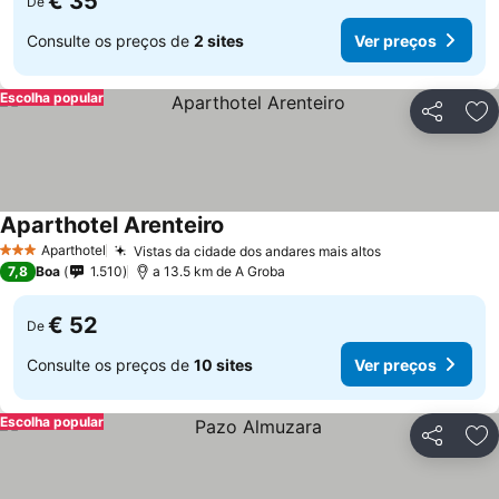
€ 35
De
Consulte os preços de
2 sites
Ver preços
Escolha popular
Partilhar
Ad
Aparthotel Arenteiro
Aparthotel
Vistas da cidade dos andares mais altos
3 Estrelas
7,8
Boa
1.510
a 13.5 km de A Groba
€ 52
De
Consulte os preços de
10 sites
Ver preços
Escolha popular
Partilhar
Ad