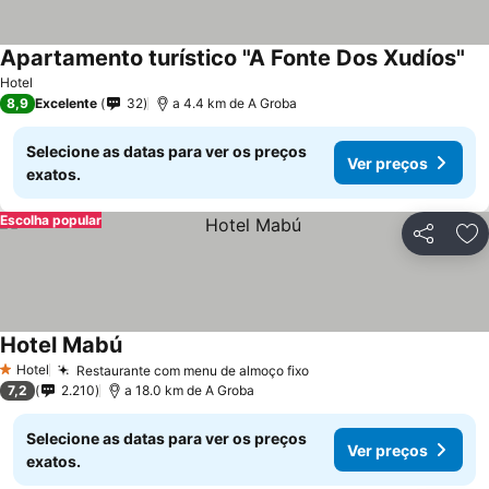
Apartamento turístico "A Fonte Dos Xudíos"
Hotel
8,9
Excelente
32
a 4.4 km de A Groba
Selecione as datas para ver os preços
Ver preços
exatos.
Escolha popular
Partilhar
Ad
Hotel Mabú
Hotel
Restaurante com menu de almoço fixo
1 Estrelas
7,2
2.210
a 18.0 km de A Groba
Selecione as datas para ver os preços
Ver preços
exatos.