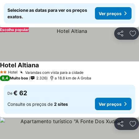
Selecione as datas para ver os preços
Ver preços
exatos.
Escolha popular
Partilhar
Ad
Hotel Altiana
Hotel
Varandas com vista para a cidade
2 Estrelas
8,4
Muito boa
2.326
a 18.8 km de A Groba
€ 62
De
Consulte os preços de
2 sites
Ver preços
Partilhar
Ad