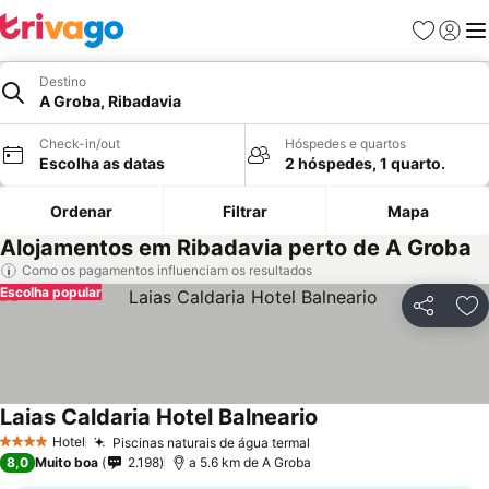
Favoritos
Iniciar
Me
Destino
A Groba, Ribadavia
Check-in/out
Hóspedes e quartos
Escolha as datas
2 hóspedes, 1 quarto.
Ordenar
Filtrar
Mapa
Alojamentos em Ribadavia perto de A Groba
Como os pagamentos influenciam os resultados
Escolha popular
Partilhar
Ad
Laias Caldaria Hotel Balneario
Hotel
Piscinas naturais de água termal
4 Estrelas
8,0
Muito boa
2.198
a 5.6 km de A Groba