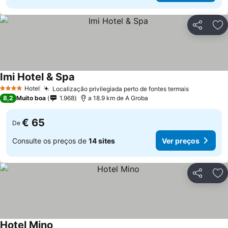
Partilhar
Ad
Imi Hotel & Spa
Hotel
Localização privilegiada perto de fontes termais
4 Estrelas
8,2
Muito boa
1.968
a 18.9 km de A Groba
€ 65
De
Consulte os preços de
14 sites
Ver preços
Partilhar
Ad
Hotel Mino