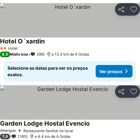
Partilhar
Ad
Hotel O´xardin
Hotel
2 Estrelas
8,0
Muito boa
296
a 13.3 km de A Groba
Selecione as datas para ver os preços
Ver preços
exatos.
Partilhar
Ad
Garden Lodge Hostal Evencio
Albergue
Restaurante familiar no local
7,4
1.160
a 4.4 km de A Groba