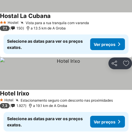
Hostal La Cubana
Hostel
Vista para a rua tranquila com varanda
2 Estrelas
7,1
150
a 13.5 km de A Groba
Selecione as datas para ver os preços
Ver preços
exatos.
Partilhar
Ad
Hotel Irixo
Hotel
Estacionamento seguro com desconto nas proximidades
1 Estrelas
7,3
1.927
a 19.1 km de A Groba
Selecione as datas para ver os preços
Ver preços
exatos.