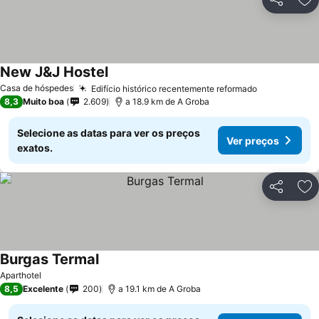
Partilhar
Ad
New J&J Hostel
Casa de hóspedes
Edifício histórico recentemente reformado
8,3
Muito boa
2.609
a 18.9 km de A Groba
Selecione as datas para ver os preços
Ver preços
exatos.
Partilhar
Ad
Burgas Termal
Aparthotel
8,5
Excelente
200
a 19.1 km de A Groba