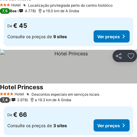
Hotel
Localização privilegiada perto do centro histórico
3 Estrelas
7,5
Boa
4.778
a 19.0 km de A Groba
€ 45
De
Consulte os preços de
9 sites
Ver preços
Partilhar
Ad
Hotel Princess
Hotel
Descontos especiais em serviços locais
4 Estrelas
7,4
2.978
a 19.3 km de A Groba
€ 66
De
Consulte os preços de
3 sites
Ver preços