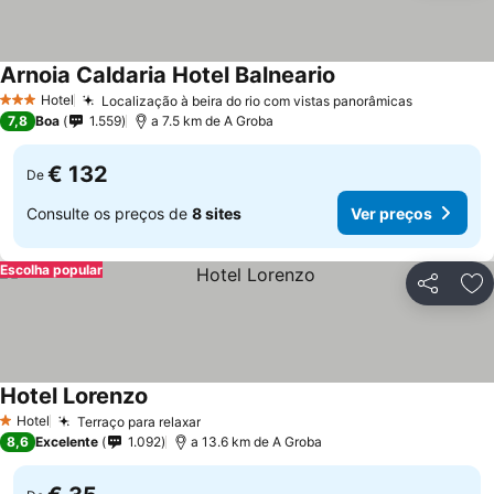
Arnoia Caldaria Hotel Balneario
Hotel
Localização à beira do rio com vistas panorâmicas
3 Estrelas
7,8
Boa
1.559
a 7.5 km de A Groba
€ 132
De
Consulte os preços de
8 sites
Ver preços
Escolha popular
Partilhar
Ad
Hotel Lorenzo
Hotel
Terraço para relaxar
1 Estrelas
8,6
Excelente
1.092
a 13.6 km de A Groba