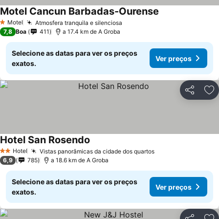
Motel Cancun Barbadas-Ourense
Motel
Atmosfera tranquila e silenciosa
1 Estrelas
7,8
Boa
411
a 17.4 km de A Groba
Selecione as datas para ver os preços
Ver preços
exatos.
Partilhar
Ad
Hotel San Rosendo
Hotel
Vistas panorâmicas da cidade dos quartos
2 Estrelas
6,9
785
a 18.6 km de A Groba
Selecione as datas para ver os preços
Ver preços
exatos.