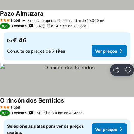
Pazo Almuzara
Hotel
Extensa propriedade com jardim de 10.000 m²
3 Estrelas
8,8
Excelente
1.147
a 14.7 km de A Groba
€ 46
De
Consulte os preços de
7 sites
Ver preços
Partilhar
Ad
O rincón dos Sentidos
Hotel
3 Estrelas
9,9
Excelente
151
a 3.4 km de A Groba
Selecione as datas para ver os preços
Ver preços
exatos.