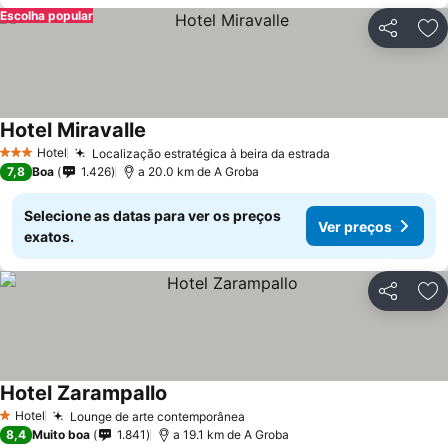
Escolha popular
Partilhar
Ad
Hotel Miravalle
Hotel
Localização estratégica à beira da estrada
3 Estrelas
7,8
Boa
1.426
a 20.0 km de A Groba
Selecione as datas para ver os preços
Ver preços
exatos.
Partilhar
Ad
Hotel Zarampallo
Hotel
Lounge de arte contemporânea
1 Estrelas
8,4
Muito boa
1.841
a 19.1 km de A Groba