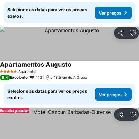
Selecione as datas para ver os preços
Ver preços
exatos.
Partilhar
Ad
Apartamentos Augusto
Aparthotel
5 Estrelas
9,4
Excelente
113
a 18.5 km de A Groba
Selecione as datas para ver os preços
Ver preços
exatos.
Escolha popular
Partilhar
Ad