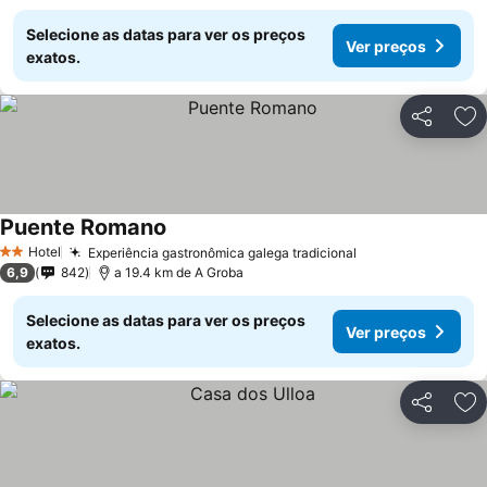
Selecione as datas para ver os preços
Ver preços
exatos.
Partilhar
Ad
Puente Romano
Hotel
Experiência gastronômica galega tradicional
2 Estrelas
6,9
842
a 19.4 km de A Groba
Selecione as datas para ver os preços
Ver preços
exatos.
Partilhar
Ad