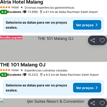
Atria Hotel Malang
Hotel
Diversas experiências gastronómicas
4 Estrelas
8,9
Excelente
13.699
a 8.1 km de Abdul Rachman Saleh Airport
Selecione as datas para ver os preços
Ver preços
exatos.
Escolha popular
Partilhar
Ad
THE 1O1 Malang OJ
Hotel
Experiências culinárias variadas
4 Estrelas
9,5
Excelente
19.332
a 9.3 km de Abdul Rachman Saleh Airport
Selecione as datas para ver os preços
Ver preços
exatos.
Partilhar
Ad