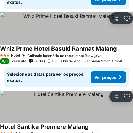
exatos.
Partilhar
Ad
Whiz Prime Hotel Basuki Rahmat Malang
Hotel
Culinária indonésia no restaurante Brawijaya
3 Estrelas
8,6
Excelente
8.614
a 10.3 km de Abdul Rachman Saleh Airport
Selecione as datas para ver os preços
Ver preços
exatos.
Partilhar
Ad
Hotel Santika Premiere Malang