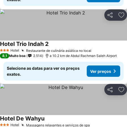
Partilhar
Ad
Hotel Trio Indah 2
Hotel
Restaurante de culinária asiática no local
3 Estrelas
8,1
Muito boa
2.514
a 10.2 km de Abdul Rachman Saleh Airport
Selecione as datas para ver os preços
Ver preços
exatos.
Partilhar
Ad
Hotel De Wahyu
Hotel
Massagens relaxantes e serviços de spa
3 Estrelas