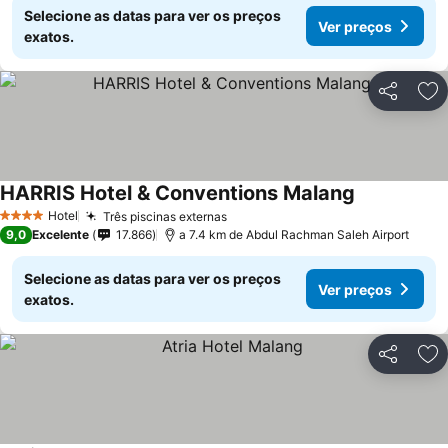
Selecione as datas para ver os preços
Ver preços
exatos.
Partilhar
Ad
HARRIS Hotel & Conventions Malang
Hotel
Três piscinas externas
4 Estrelas
9,0
Excelente
17.866
a 7.4 km de Abdul Rachman Saleh Airport
Selecione as datas para ver os preços
Ver preços
exatos.
Partilhar
Ad