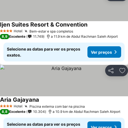
Ijen Suites Resort & Convention
Hotel
Bem-estar e spa completos
4 Estrelas
8,9
Excelente
11.749
a 11.9 km de Abdul Rachman Saleh Airport
Selecione as datas para ver os preços
Ver preços
exatos.
Partilhar
Ad
Aria Gajayana
Hotel
Piscina externa com bar na piscina
4 Estrelas
8,8
Excelente
10.304
a 10.9 km de Abdul Rachman Saleh Airport
Selecione as datas para ver os preços
Ver preços