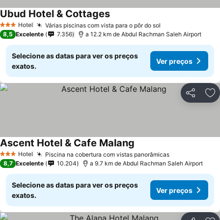
Ubud Hotel & Cottages
Hotel
Várias piscinas com vista para o pôr do sol
3 Estrelas
8,5
Excelente
7.356
a 12.2 km de Abdul Rachman Saleh Airport
Selecione as datas para ver os preços
Ver preços
exatos.
Partilhar
Ad
Ascent Hotel & Cafe Malang
Hotel
Piscina na cobertura com vistas panorâmicas
3 Estrelas
8,7
Excelente
10.204
a 9.7 km de Abdul Rachman Saleh Airport
Selecione as datas para ver os preços
Ver preços
exatos.