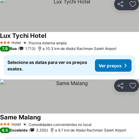
Partilhar
Ad
Lux Tychi Hotel
Hotel
Piscina externa ampla
3 Estrelas
7,8
Boa
1.713
a 10.3 km de Abdul Rachman Saleh Airport
Selecione as datas para ver os preços
Ver preços
exatos.
Partilhar
Ad
Same Malang
Hotel
Comodidades convenientes no local
3 Estrelas
8,5
Excelente
3.350
a 9.7 km de Abdul Rachman Saleh Airport