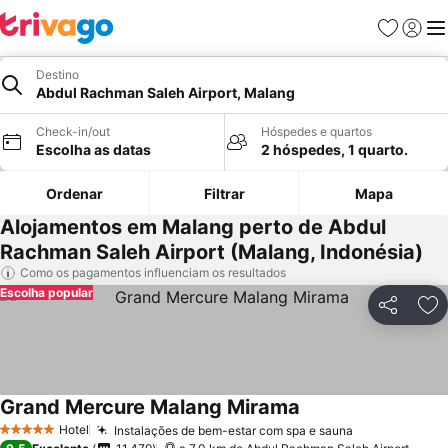
Favoritos
Iniciar
Me
Destino
Abdul Rachman Saleh Airport, Malang
Check-in/out
Hóspedes e quartos
Escolha as datas
2 hóspedes, 1 quarto.
Ordenar
Filtrar
Mapa
Alojamentos em Malang perto de Abdul
Rachman Saleh Airport (Malang, Indonésia)
Como os pagamentos influenciam os resultados
Escolha popular
Partilhar
Ad
Grand Mercure Malang Mirama
Hotel
Instalações de bem-estar com spa e sauna
5 Estrelas