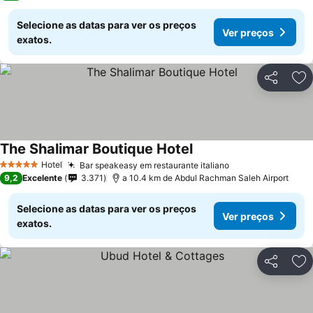
Selecione as datas para ver os preços
Ver preços
exatos.
Partilhar
Ad
The Shalimar Boutique Hotel
Hotel
Bar speakeasy em restaurante italiano
5 Estrelas
9,2
Excelente
3.371
a 10.4 km de Abdul Rachman Saleh Airport
Selecione as datas para ver os preços
Ver preços
exatos.
Partilhar
Ad