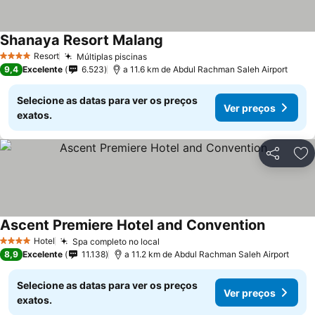
Shanaya Resort Malang
Resort
Múltiplas piscinas
4 Estrelas
9,4
Excelente
6.523
a 11.6 km de Abdul Rachman Saleh Airport
Selecione as datas para ver os preços
Ver preços
exatos.
Partilhar
Ad
Ascent Premiere Hotel and Convention
Hotel
Spa completo no local
4 Estrelas
8,9
Excelente
11.138
a 11.2 km de Abdul Rachman Saleh Airport
Selecione as datas para ver os preços
Ver preços
exatos.