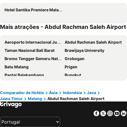
Hotel Santika Premiere Malang
Mais atrações - Abdul Rachman Saleh Airport
Aeroporto Internacional Juanda
Abdul Rachman Saleh Airport
Taman Nasional Bali Barat
Brawijaya University
Bromo Tengger Semeru National Park
Grobogan
Batu Malang
Prigen
Pantai Balekambang
Rungkut
Gresik
Genteng
Dyandra Convention Center
Grand City Convention Center
Comparador de Hotéis
Ásia
Indonésia
Java
Jawa Timur
Malang
Abdul Rachman Saleh Airport
Nganjuk
Kertosono
Pantai Popoh
Marine Tourism Lamongan
Facebook
Twitter
Insta
Yo
Talang Siring
Gunung Lawu
Ketapang Harbour
Gilimanuk