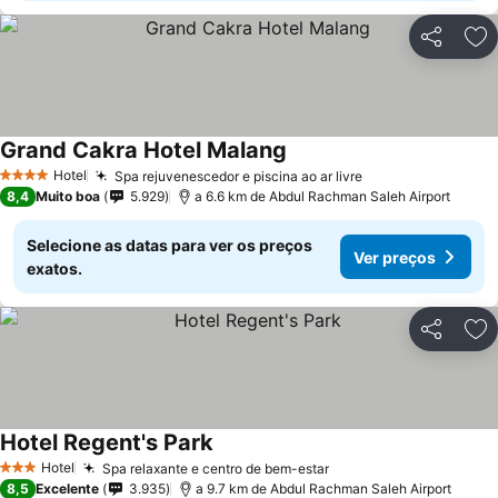
Partilhar
Ad
Grand Cakra Hotel Malang
Hotel
Spa rejuvenescedor e piscina ao ar livre
4 Estrelas
8,4
Muito boa
5.929
a 6.6 km de Abdul Rachman Saleh Airport
Selecione as datas para ver os preços
Ver preços
exatos.
Partilhar
Ad
Hotel Regent's Park
Hotel
Spa relaxante e centro de bem-estar
3 Estrelas
8,5
Excelente
3.935
a 9.7 km de Abdul Rachman Saleh Airport