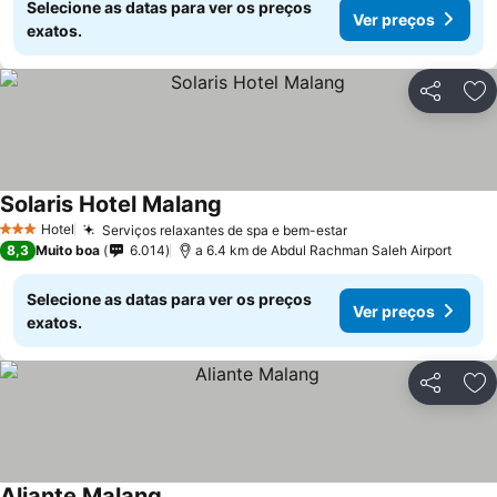
Selecione as datas para ver os preços
Ver preços
exatos.
Partilhar
Ad
Solaris Hotel Malang
Hotel
Serviços relaxantes de spa e bem-estar
3 Estrelas
8,3
Muito boa
6.014
a 6.4 km de Abdul Rachman Saleh Airport
Selecione as datas para ver os preços
Ver preços
exatos.
Partilhar
Ad
Aliante Malang