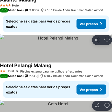
Hotel
4 Estrelas
8,0
Muito boa
3.630
a 10.1 km de Abdul Rachman Saleh Airport
Selecione as datas para ver os preços
Ver preços
exatos.
Partilhar
Ad
Hotel Pelangi Malang
Hotel
Piscina externa para mergulhos refrescantes
2 Estrelas
8,3
Muito boa
2.542
a 10.7 km de Abdul Rachman Saleh Airport
Selecione as datas para ver os preços
Ver preços
exatos.
Partilhar
Ad