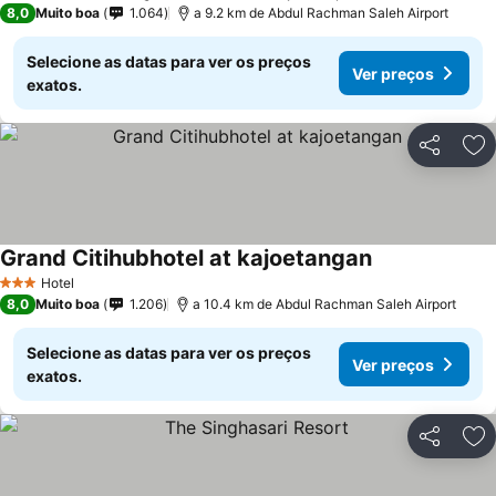
8,0
Muito boa
1.064
a 9.2 km de Abdul Rachman Saleh Airport
Selecione as datas para ver os preços
Ver preços
exatos.
Partilhar
Ad
Grand Citihubhotel at kajoetangan
Hotel
3 Estrelas
8,0
Muito boa
1.206
a 10.4 km de Abdul Rachman Saleh Airport
Selecione as datas para ver os preços
Ver preços
exatos.
Partilhar
Ad