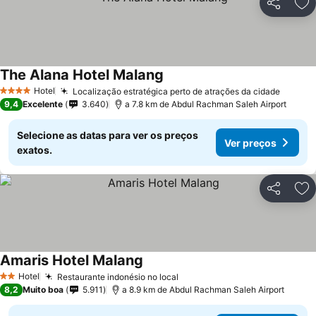
Partilhar
Ad
The Alana Hotel Malang
Hotel
Localização estratégica perto de atrações da cidade
4 Estrelas
9,4
Excelente
3.640
a 7.8 km de Abdul Rachman Saleh Airport
Selecione as datas para ver os preços
Ver preços
exatos.
Partilhar
Ad
Amaris Hotel Malang
Hotel
Restaurante indonésio no local
2 Estrelas
8,2
Muito boa
5.911
a 8.9 km de Abdul Rachman Saleh Airport