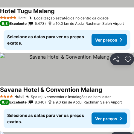
Hotel Tugu Malang
Hotel
Localização estratégica no centro da cidade
5 Estrelas
9,3
Excelente
5.473
a 10.0 km de Abdul Rachman Saleh Airport
Selecione as datas para ver os preços
Ver preços
exatos.
Partilhar
Ad
Savana Hotel & Convention Malang
Hotel
Spa rejuvenescedor e instalações de bem-estar
4 Estrelas
8,8
Excelente
8.640
a 9.0 km de Abdul Rachman Saleh Airport
Selecione as datas para ver os preços
Ver preços
exatos.