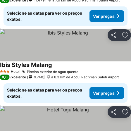
9,5
Excelente
11.479
a 7.0 km de Abdul Rachman Saleh Airport
Selecione as datas para ver os preços
Ver preços
exatos.
Partilhar
Ad
Ibis Styles Malang
Hotel
Piscina exterior de água quente
3 Estrelas
8,6
Excelente
9.740
a 8.3 km de Abdul Rachman Saleh Airport
Selecione as datas para ver os preços
Ver preços
exatos.
Partilhar
Ad