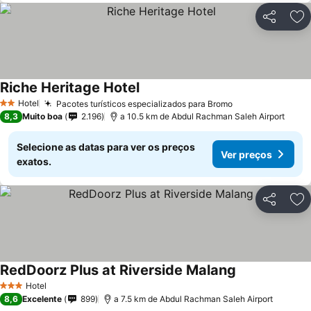
Partilhar
Ad
Riche Heritage Hotel
Hotel
Pacotes turísticos especializados para Bromo
2 Estrelas
8,3
Muito boa
2.196
a 10.5 km de Abdul Rachman Saleh Airport
Selecione as datas para ver os preços
Ver preços
exatos.
Partilhar
Ad
RedDoorz Plus at Riverside Malang
Hotel
3 Estrelas
8,6
Excelente
899
a 7.5 km de Abdul Rachman Saleh Airport