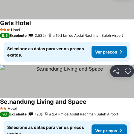
Gets Hotel
Hotel
3 Estrelas
8,5
Excelente
3.532
a 10.1 km de Abdul Rachman Saleh Airport
Selecione as datas para ver os preços
Ver preços
exatos.
Partilhar
Ad
Se.nandung Living and Space
Hotel
2 Estrelas
9,1
Excelente
123
a 2.4 km de Abdul Rachman Saleh Airport
Selecione as datas para ver os preços
Ver preços
exatos.