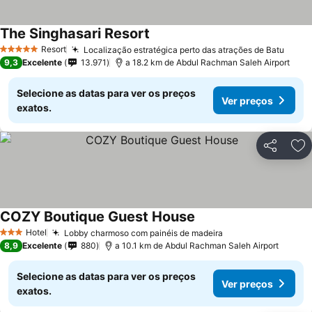
The Singhasari Resort
Resort
Localização estratégica perto das atrações de Batu
5 Estrelas
9,3
Excelente
13.971
a 18.2 km de Abdul Rachman Saleh Airport
Selecione as datas para ver os preços
Ver preços
exatos.
Partilhar
Ad
COZY Boutique Guest House
Hotel
Lobby charmoso com painéis de madeira
3 Estrelas
8,9
Excelente
880
a 10.1 km de Abdul Rachman Saleh Airport
Selecione as datas para ver os preços
Ver preços
exatos.