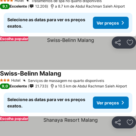
Hotel
Tratamentos de spa no quarto disponíveis
4 Estrelas
9,1
Excelente
12.206
a 8.7 km de Abdul Rachman Saleh Airport
Selecione as datas para ver os preços
Ver preços
exatos.
Escolha popular
Partilhar
Ad
Swiss-Belinn Malang
Hotel
Serviços de massagem no quarto disponíveis
3 Estrelas
9,0
Excelente
21.733
a 10.5 km de Abdul Rachman Saleh Airport
Selecione as datas para ver os preços
Ver preços
exatos.
Escolha popular
Partilhar
Ad