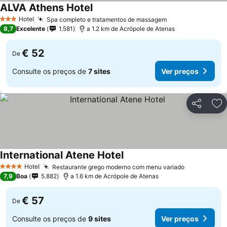
ALVA Athens Hotel
Hotel
Spa completo e tratamentos de massagem
3 Estrelas
8,7
Excelente
1.581
a 1.2 km de Acrópole de Atenas
€ 52
De
Consulte os preços de
7 sites
Ver preços
Partilhar
Ad
International Atene Hotel
Hotel
Restaurante grego moderno com menu variado
4 Estrelas
7,9
Boa
5.882
a 1.6 km de Acrópole de Atenas
€ 57
De
Consulte os preços de
9 sites
Ver preços