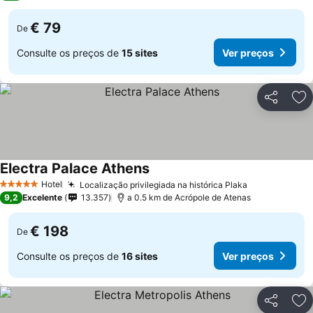
€ 79
De
Consulte os preços de
15 sites
Ver preços
Partilhar
Ad
Electra Palace Athens
Hotel
Localização privilegiada na histórica Plaka
5 Estrelas
9,2
Excelente
13.357
a 0.5 km de Acrópole de Atenas
€ 198
De
Consulte os preços de
16 sites
Ver preços
Partilhar
Ad