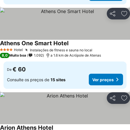
Partilhar
Ad
Athens One Smart Hotel
Hotel
Instalações de fitness e sauna no local
4 Estrelas
8,0
Muito boa
1.092
a 1.6 km de Acrópole de Atenas
€ 60
De
Consulte os preços de
15 sites
Ver preços
Partilhar
Ad
Arion Athens Hotel