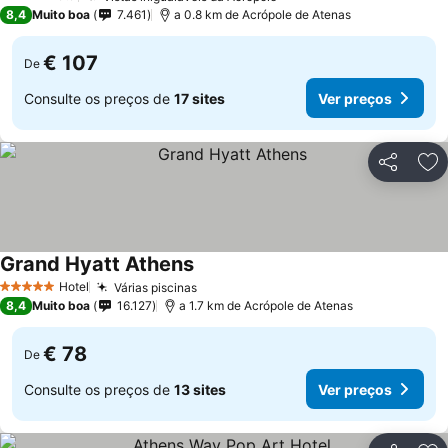
4 Estrelas
8,4
Muito boa
7.461
a 0.8 km de Acrópole de Atenas
€ 107
De
Consulte os preços de
17 sites
Ver preços
Partilhar
Ad
Grand Hyatt Athens
Hotel
Várias piscinas
5 Estrelas
8,4
Muito boa
16.127
a 1.7 km de Acrópole de Atenas
€ 78
De
Consulte os preços de
13 sites
Ver preços