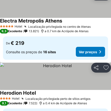
Electra Metropolis Athens
Hotel
Localização privilegiada no centro de Atenas
5 Estrelas
9,3
Excelente
13.821
a 0.7 km de Acrópole de Atenas
€ 219
De
Consulte os preços de
16 sites
Ver preços
Partilhar
Ad
Herodion Hotel
Hotel
Localização privilegiada perto de sítios antigos
4 Estrelas
9,1
Excelente
7.522
a 0.4 km de Acrópole de Atenas