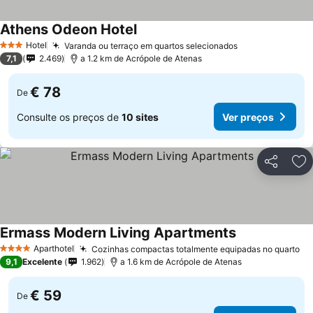
Athens Odeon Hotel
Hotel
Varanda ou terraço em quartos selecionados
3 Estrelas
7,1
2.469
a 1.2 km de Acrópole de Atenas
€ 78
De
Consulte os preços de
10 sites
Ver preços
Partilhar
Ad
Ermass Modern Living Apartments
Aparthotel
Cozinhas compactas totalmente equipadas no quarto
4 Estrelas
9,1
Excelente
1.962
a 1.6 km de Acrópole de Atenas
€ 59
De