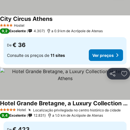
City Circus Athens
Hostel
4 Estrelas
9,2
Excelente
4.307
a 0.9 km de Acrópole de Atenas
€ 36
De
Consulte os preços de
11 sites
Ver preços
Partilhar
Ad
Hotel Grande Bretagne, a Luxury Collection Hotel, Athens
Hotel
Localização privilegiada no centro histórico da cidade
5 Estrelas
9,4
Excelente
12.831
a 1.0 km de Acrópole de Atenas
€ 423
De