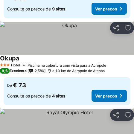
Consulte os preços de
9 sites
Ver preços
Partilhar
Ad
Okupa
Hotel
Piscina na cobertura com vista para a Acrópole
3 Estrelas
9,6
Excelente
2.580
a 1.0 km de Acrópole de Atenas
€ 73
De
Consulte os preços de
4 sites
Ver preços
Partilhar
Ad