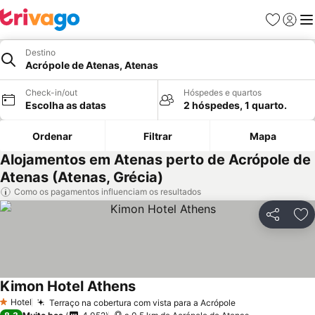
Favoritos
Iniciar
Me
Destino
Acrópole de Atenas, Atenas
Check-in/out
Hóspedes e quartos
Escolha as datas
2 hóspedes, 1 quarto.
Ordenar
Filtrar
Mapa
Alojamentos em Atenas perto de Acrópole de
Atenas (Atenas, Grécia)
Como os pagamentos influenciam os resultados
Partilhar
Ad
Kimon Hotel Athens
Hotel
Terraço na cobertura com vista para a Acrópole
1 Estrelas