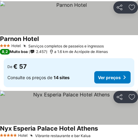
Partilhar
Ad
Parnon Hotel
Hotel
Serviços completos de passeios e ingressos
3 Estrelas
8,2
Muito boa
2.457
a 1.6 km de Acrópole de Atenas
€ 57
De
Consulte os preços de
14 sites
Ver preços
Partilhar
Ad
Nyx Esperia Palace Hotel Athens
Hotel
Vibrante restaurante e bar Kalua
5 Estrelas