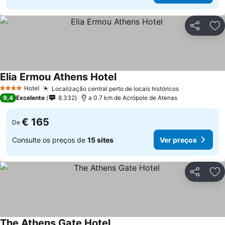
Partilhar
Ad
Elia Ermou Athens Hotel
Hotel
Localização central perto de locais históricos
4 Estrelas
9,4
Excelente
8.332
a 0.7 km de Acrópole de Atenas
€ 165
De
Consulte os preços de
15 sites
Ver preços
Partilhar
Ad
The Athens Gate Hotel