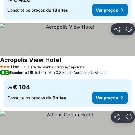
Consulte os preços de
13 sites
Ver preços
Partilhar
Ad
Acropolis View Hotel
Hotel
Café da manhã grego excepcional
3 Estrelas
9,2
Excelente
5.452
a 0.3 km de Acrópole de Atenas
€ 104
De
Consulte os preços de
9 sites
Ver preços
Partilhar
Ad