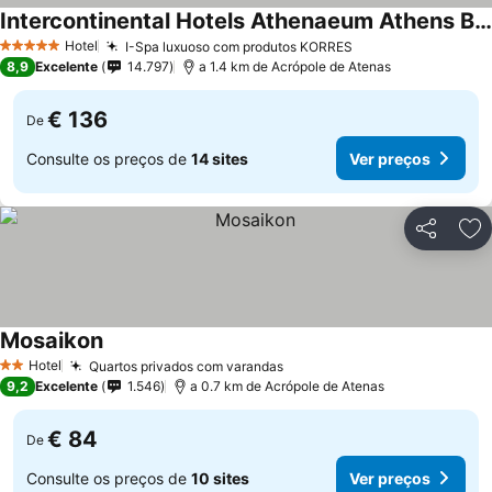
Intercontinental Hotels Athenaeum Athens By Ihg
Hotel
I-Spa luxuoso com produtos KORRES
5 Estrelas
8,9
Excelente
14.797
a 1.4 km de Acrópole de Atenas
€ 136
De
Consulte os preços de
14 sites
Ver preços
Partilhar
Ad
Mosaikon
Hotel
Quartos privados com varandas
2 Estrelas
9,2
Excelente
1.546
a 0.7 km de Acrópole de Atenas
€ 84
De
Consulte os preços de
10 sites
Ver preços