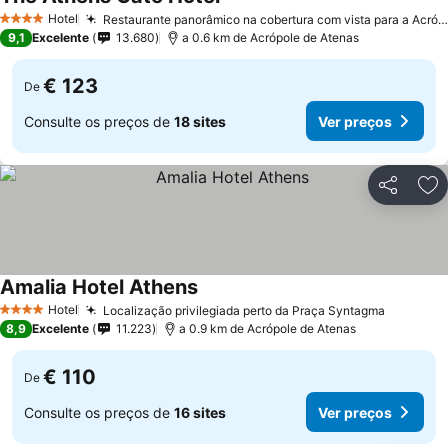
Hotel
Restaurante panorâmico na cobertura com vista para a Acrópole
4 Estrelas
9,1
Excelente
13.680
a 0.6 km de Acrópole de Atenas
€ 123
De
Consulte os preços de
18 sites
Ver preços
Partilhar
Ad
Amalia Hotel Athens
Hotel
Localização privilegiada perto da Praça Syntagma
4 Estrelas
8,9
Excelente
11.223
a 0.9 km de Acrópole de Atenas
€ 110
De
Consulte os preços de
16 sites
Ver preços