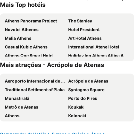
Mais Top hotéis
Athens Panorama Project
The Stanley
Novotel Athenes
Hotel President
Melia Athens
Art Hotel Athens
Casual Kubic Athens
International Atene Hotel
Athens One Smart Hotel
Holiday Inn Athens Attica Av. Airport West by IHG
Mais atrações - Acrópole de Atenas
Marina Hotel Athens
Zeus Wyndham Grand Athens
Breeze Boutique Athens
Sparta Team Hotel
Aeroporto Internacional de Atenas
Acrópole de Atenas
Athens Tiare by Mage Hotels
Amalia Hotel Athens
Traditional Settlment of Plaka
Syntagma Square
Acropolis View Hotel
Arion Athens Hotel
Monastiraki
Porto do Pireu
Parnon Hotel
Attalos Hotel
Metrô de Atenas
Koukaki
Central Hotel
Acropolis Hill Hotel
Athens
Kolonaki
Kimon Hotel Athens
Evita Asty
Loutraki
Adamas
Delphi Art Hotel
Boss Boutique Athens
Parthenon
Lavrio Port
Alassia Hotel
Titania Hotel