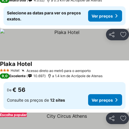
8,3
Muito boa
4.052
a 0.5 km de Acrópole de Atenas
Selecione as datas para ver os preços
Ver preços
exatos.
Partilhar
Ad
Plaka Hotel
Hotel
Acesso direto ao metrô para o aeroporto
3 Estrelas
9,0
Excelente
10.697
a 1.4 km de Acrópole de Atenas
€ 56
De
Consulte os preços de
12 sites
Ver preços
Escolha popular
Partilhar
Ad