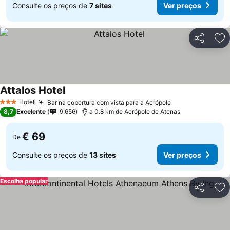
Consulte os preços de
7 sites
Ver preços
Partilhar
Ad
Attalos Hotel
Hotel
Bar na cobertura com vista para a Acrópole
3 Estrelas
8,7
Excelente
9.656
a 0.8 km de Acrópole de Atenas
€ 69
De
Consulte os preços de
13 sites
Ver preços
Escolha popular
Partilhar
Ad