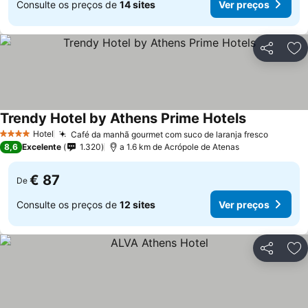
Consulte os preços de
14 sites
Ver preços
Partilhar
Ad
Trendy Hotel by Athens Prime Hotels
Hotel
Café da manhã gourmet com suco de laranja fresco
4 Estrelas
8,6
Excelente
1.320
a 1.6 km de Acrópole de Atenas
€ 87
De
Consulte os preços de
12 sites
Ver preços
Partilhar
Ad