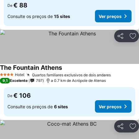
€ 88
De
Consulte os preços de
15 sites
Ver preços
Partilhar
Ad
The Fountain Athens
Hotel
Quartos familiares exclusivos de dois andares
4 Estrelas
9,1
Excelente
797
a 0.7 km de Acrópole de Atenas
€ 106
De
Consulte os preços de
6 sites
Ver preços
Partilhar
Ad