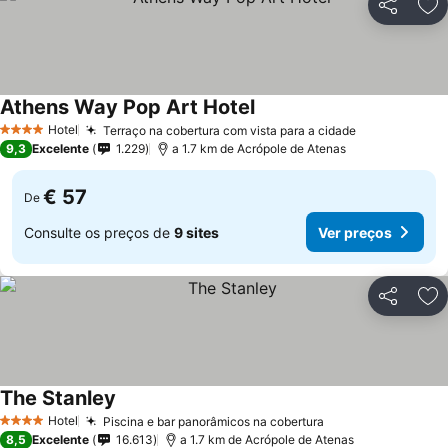
Partilhar
Ad
Athens Way Pop Art Hotel
Hotel
Terraço na cobertura com vista para a cidade
4 Estrelas
9,3
Excelente
1.229
a 1.7 km de Acrópole de Atenas
€ 57
De
Consulte os preços de
9 sites
Ver preços
Partilhar
Ad
The Stanley
Hotel
Piscina e bar panorâmicos na cobertura
4 Estrelas
8,5
Excelente
16.613
a 1.7 km de Acrópole de Atenas