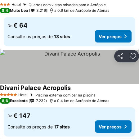
Hotel
Quartos com vistas privadas para a Acrópole
3 Estrelas
8,4
Muito boa
3.219
a 0.9 km de Acrópole de Atenas
€ 64
De
Consulte os preços de
13 sites
Ver preços
Partilhar
Ad
Divani Palace Acropolis
Hotel
Piscina externa com bar na piscina
5 Estrelas
8,6
Excelente
7.232
a 0.4 km de Acrópole de Atenas
€ 147
De
Consulte os preços de
17 sites
Ver preços