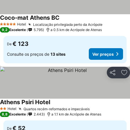
Coco-mat Athens BC
Hotel
Localização privilegiada perto da Acrópole
5 Estrelas
9,2
Excelente
5.795
a 0.5 km de Acrópole de Atenas
€ 123
De
Consulte os preços de
13 sites
Ver preços
Partilhar
Ad
Athens Psiri Hotel
Hotel
Quartos recém-reformados e impecáveis
2 Estrelas
8,8
Excelente
2.443
a 1.1 km de Acrópole de Atenas
€ 52
De