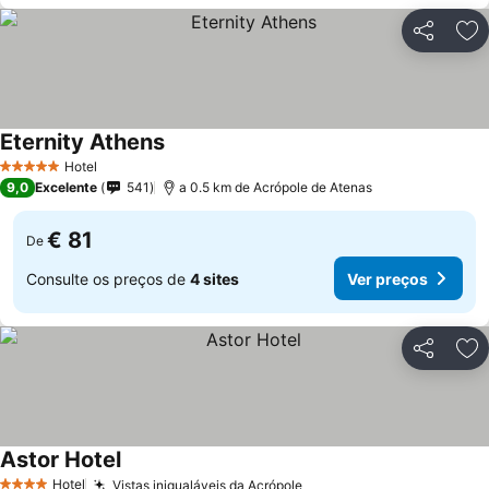
Partilhar
Ad
Eternity Athens
Hotel
5 Estrelas
9,0
Excelente
541
a 0.5 km de Acrópole de Atenas
€ 81
De
Consulte os preços de
4 sites
Ver preços
Partilhar
Ad
Astor Hotel
Hotel
Vistas inigualáveis da Acrópole