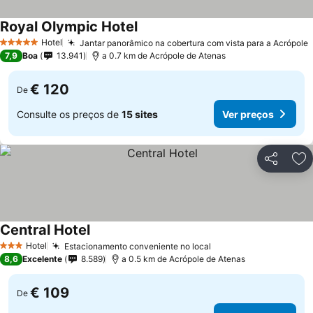
Royal Olympic Hotel
Hotel
Jantar panorâmico na cobertura com vista para a Acrópole
5 Estrelas
7,9
Boa
13.941
a 0.7 km de Acrópole de Atenas
€ 120
De
Consulte os preços de
15 sites
Ver preços
Partilhar
Ad
Central Hotel
Hotel
Estacionamento conveniente no local
3 Estrelas
8,6
Excelente
8.589
a 0.5 km de Acrópole de Atenas
€ 109
De