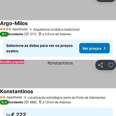
Argo-Milos
Aparthotel
Arquitetura cicládica tradicional
4 Estrelas
9,1
Excelente
517
a 2.6 km de Adamas
Selecione as datas para ver os preços
Ver preços
exatos.
Escolha popular
Partilhar
Ad
Konstantinos
Aparthotel
Localização estratégica perto do Porto de Adamantas
2 Estrelas
9,4
Excelente
889
a 1.6 km de Adamas
€ 222
De