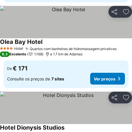
Partilhar
Ad
Olea Bay Hotel
Hotel
Quartos com banheiras de hidromassagem privativas
4 Estrelas
9,3
Excelente
1.168
a 1.7 km de Adamas
€ 171
De
Consulte os preços de
7 sites
Ver preços
Partilhar
Ad
Hotel Dionysis Studios