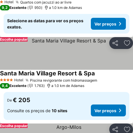
Hotel
Quartos com jacuzzi ao ar livre
1 Estrelas
9,2
Excelente
950
a 1.0 km de Adamas
Selecione as datas para ver os preços
Ver preços
exatos.
Escolha popular
Partilhar
Ad
Santa Maria Village Resort & Spa
Hotel
Piscina revigorante com hidromassagem
4 Estrelas
9,4
Excelente
1.763
a 1.0 km de Adamas
€ 205
De
Consulte os preços de
10 sites
Ver preços
Escolha popular
Partilhar
Ad