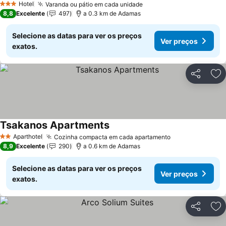
Hotel
Varanda ou pátio em cada unidade
3 Estrelas
8,8
Excelente
497
a 0.3 km de Adamas
Selecione as datas para ver os preços
Ver preços
exatos.
Partilhar
Ad
Tsakanos Apartments
Aparthotel
Cozinha compacta em cada apartamento
2 Estrelas
8,9
Excelente
290
a 0.6 km de Adamas
Selecione as datas para ver os preços
Ver preços
exatos.
Partilhar
Ad