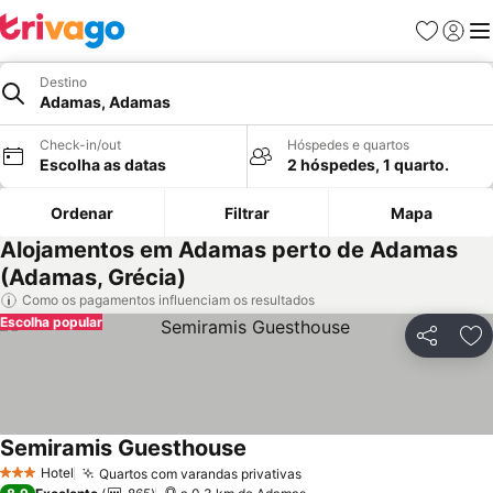
Favoritos
Iniciar
Me
Destino
Adamas, Adamas
Check-in/out
Hóspedes e quartos
Escolha as datas
2 hóspedes, 1 quarto.
Ordenar
Filtrar
Mapa
Alojamentos em Adamas perto de Adamas
(Adamas, Grécia)
Como os pagamentos influenciam os resultados
Escolha popular
Partilhar
Ad
Semiramis Guesthouse
Hotel
Quartos com varandas privativas
3 Estrelas