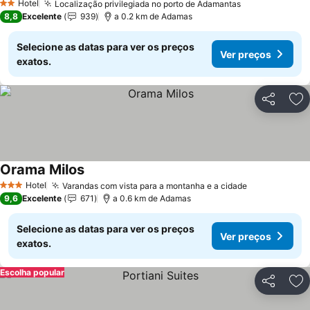
Hotel
Localização privilegiada no porto de Adamantas
2 Estrelas
8,8
Excelente
939
a 0.2 km de Adamas
Selecione as datas para ver os preços
Ver preços
exatos.
Partilhar
Ad
Orama Milos
Hotel
Varandas com vista para a montanha e a cidade
3 Estrelas
9,6
Excelente
671
a 0.6 km de Adamas
Selecione as datas para ver os preços
Ver preços
exatos.
Escolha popular
Partilhar
Ad