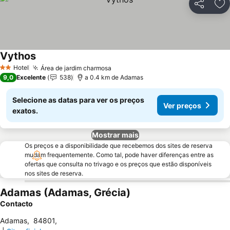
Partilhar
Ad
Vythos
Hotel
Área de jardim charmosa
2 Estrelas
9,0
Excelente
538
a 0.4 km de Adamas
Selecione as datas para ver os preços
Ver preços
exatos.
Mostrar mais
Os preços e a disponibilidade que recebemos dos sites de reserva
mudam frequentemente. Como tal, pode haver diferenças entre as
ofertas que consulta no trivago e os preços que estão disponíveis
nos sites de reserva.
Adamas (Adamas, Grécia)
Contacto
Adamas
,
84801
,