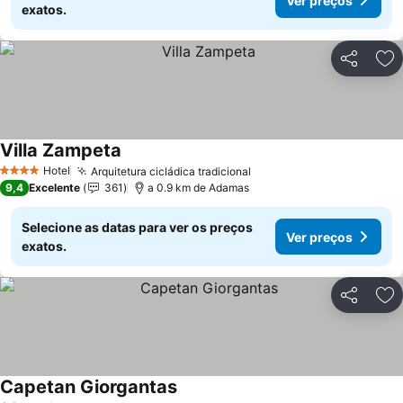
Ver preços
exatos.
Partilhar
Ad
Villa Zampeta
Hotel
Arquitetura cicládica tradicional
4 Estrelas
9,4
Excelente
361
a 0.9 km de Adamas
Selecione as datas para ver os preços
Ver preços
exatos.
Partilhar
Ad
Capetan Giorgantas