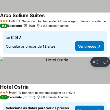
Arco Solium Suites
Hotel
Suítes com banheiras de hidromassagem internas ou externas
3 Estrelas
9,1
Excelente
508
a 0.3 km de Adamas
€ 97
De
Consulte os preços de
12 sites
Ver preços
Partilhar
Ad
Hotel Ostria
Hotel
Banheira de hidromassagem ao ar livre
3 Estrelas
9,5
Excelente
308
a 0.7 km de Adamas
Selecione as datas para ver os preços