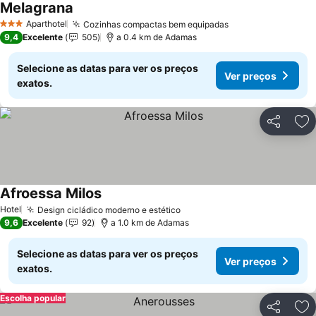
Melagrana
Aparthotel
Cozinhas compactas bem equipadas
3 Estrelas
9,4
Excelente
505
a 0.4 km de Adamas
Selecione as datas para ver os preços
Ver preços
exatos.
Partilhar
Ad
Afroessa Milos
Hotel
Design cicládico moderno e estético
9,6
Excelente
92
a 1.0 km de Adamas
Selecione as datas para ver os preços
Ver preços
exatos.
Escolha popular
Partilhar
Ad