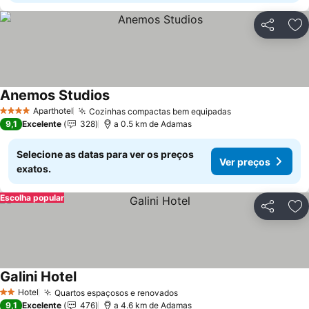
Partilhar
Ad
Anemos Studios
Aparthotel
Cozinhas compactas bem equipadas
4 Estrelas
9,1
Excelente
328
a 0.5 km de Adamas
Selecione as datas para ver os preços
Ver preços
exatos.
Escolha popular
Partilhar
Ad
Galini Hotel
Hotel
Quartos espaçosos e renovados
2 Estrelas
9,1
Excelente
476
a 4.6 km de Adamas