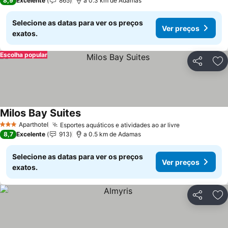
8,9
Excelente
865
a 0.3 km de Adamas
Selecione as datas para ver os preços
Ver preços
exatos.
Escolha popular
Partilhar
Ad
Milos Bay Suites
Aparthotel
Esportes aquáticos e atividades ao ar livre
3 Estrelas
8,7
Excelente
913
a 0.5 km de Adamas
Selecione as datas para ver os preços
Ver preços
exatos.
Partilhar
Ad