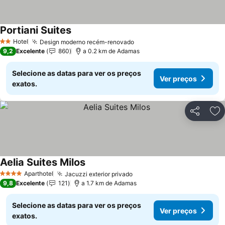
Portiani Suites
Hotel
Design moderno recém-renovado
2 Estrelas
9,2
Excelente
860
a 0.2 km de Adamas
Selecione as datas para ver os preços
Ver preços
exatos.
Partilhar
Ad
Aelia Suites Milos
Aparthotel
Jacuzzi exterior privado
4 Estrelas
9,8
Excelente
121
a 1.7 km de Adamas
Selecione as datas para ver os preços
Ver preços
exatos.