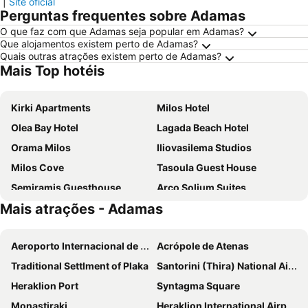
|
Site oficial
Perguntas frequentes sobre Adamas
O que faz com que Adamas seja popular em Adamas?
Que alojamentos existem perto de Adamas?
Quais outras atrações existem perto de Adamas?
Mais Top hotéis
Kirki Apartments
Milos Hotel
Olea Bay Hotel
Lagada Beach Hotel
Orama Milos
Iliovasilema Studios
Milos Cove
Tasoula Guest House
Semiramis Guesthouse
Arco Solium Suites
Mais atrações - Adamas
Galini Hotel
Golden Milos Beach House by Domotel
Anna Zisimos Rooms
Santa Maria Village Resort & Spa
Aeroporto Internacional de Atenas
Acrópole de Atenas
Hotel Ostria
Vigles
Traditional Settlment of Plaka
Santorini (Thira) National Airport
Capetan Giorgantas
Hotel Ippocampos Studios
Heraklion Port
Syntagma Square
Hotel Meltemi
Afroessa Milos
Monastiraki
Heraklion International Airport
Arethousa
Anemoessa Studios