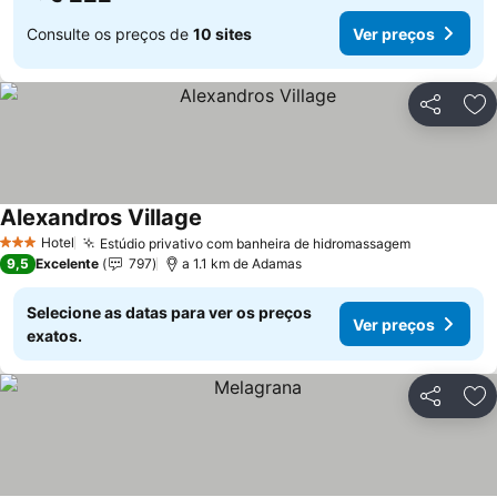
Consulte os preços de
10 sites
Ver preços
Partilhar
Ad
Alexandros Village
Hotel
Estúdio privativo com banheira de hidromassagem
3 Estrelas
9,5
Excelente
797
a 1.1 km de Adamas
Selecione as datas para ver os preços
Ver preços
exatos.
Partilhar
Ad