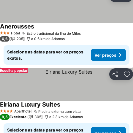
Anerousses
Hotel
Estilo tradicional da Ilha de Milos
3 Estrelas
6,6
205
a 0.6 km de Adamas
Selecione as datas para ver os preços
Ver preços
exatos.
Escolha popular
Partilhar
Ad
Eiriana Luxury Suites
Aparthotel
Piscina externa com vista
4 Estrelas
9,5
Excelente
305
a 2.3 km de Adamas
Selecione as datas para ver os preços