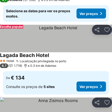
Selecione as datas para ver os preços
Ver preços
exatos.
Escolha popular
Partilhar
Ad
Lagada Beach Hotel
Hotel
Localização privilegiada no porto
2 Estrelas
6,7
1.718
a 0.3 km de Adamas
€ 134
De
Consulte os preços de
5 sites
Ver preços
Partilhar
Ad