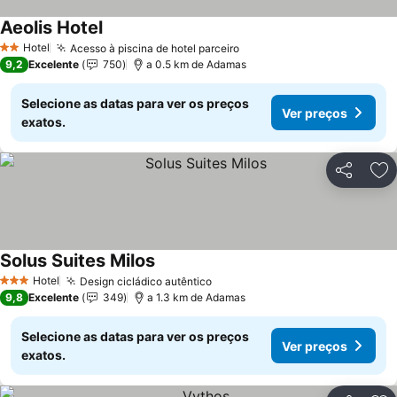
Aeolis Hotel
Hotel
Acesso à piscina de hotel parceiro
2 Estrelas
9,2
Excelente
750
a 0.5 km de Adamas
Selecione as datas para ver os preços
Ver preços
exatos.
Partilhar
Ad
Solus Suites Milos
Hotel
Design cicládico autêntico
3 Estrelas
9,8
Excelente
349
a 1.3 km de Adamas
Selecione as datas para ver os preços
Ver preços
exatos.