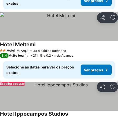
Ver preços
exatos.
Partilhar
Ad
Hotel Meltemi
Hotel
Arquitetura cicládica autêntica
2 Estrelas
8,4
Muito boa
421
a 0.2 km de Adamas
Selecione as datas para ver os preços
Ver preços
exatos.
Escolha popular
Partilhar
Ad
Hotel Ippocampos Studios