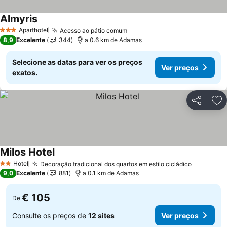
Almyris
Aparthotel
Acesso ao pátio comum
3 Estrelas
8,9
Excelente
344
a 0.6 km de Adamas
Selecione as datas para ver os preços
Ver preços
exatos.
Partilhar
Ad
Milos Hotel
Hotel
Decoração tradicional dos quartos em estilo cicládico
2 Estrelas
9,0
Excelente
881
a 0.1 km de Adamas
€ 105
De
Consulte os preços de
12 sites
Ver preços