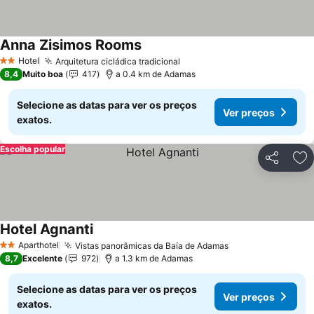
Anna Zisimos Rooms
Hotel
Arquitetura cicládica tradicional
2 Estrelas
8,4
Muito boa
417
a 0.4 km de Adamas
Selecione as datas para ver os preços
Ver preços
exatos.
Escolha popular
Partilhar
Ad
Hotel Agnanti
Aparthotel
Vistas panorâmicas da Baía de Adamas
2 Estrelas
8,7
Excelente
972
a 1.3 km de Adamas
Selecione as datas para ver os preços
Ver preços
exatos.