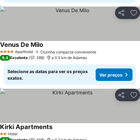
Partilhar
Ad
Venus De Milo
Aparthotel
Cozinha compacta conveniente
4 Estrelas
9,4
Excelente
388
a 0.5 km de Adamas
Selecione as datas para ver os preços
Ver preços
exatos.
Partilhar
Ad
Kirki Apartments
Hotel
2 Estrelas
9,1
Excelente
368
a 0.2 km de Adamas