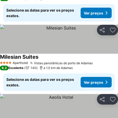
Selecione as datas para ver os preços
Ver preços
exatos.
Partilhar
Ad
Milesian Suites
Aparthotel
Vistas panorâmicas do porto de Adamas
4 Estrelas
9,2
Excelente
140
a 1.0 km de Adamas
Selecione as datas para ver os preços
Ver preços
exatos.
Partilhar
Ad