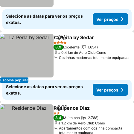
Selecione as datas para ver os preços
Ver preços
exatos.
La Perla by Sedar
Partilhar
Adicionar aos favoritos
Ver preç
4 Estrelas
8,9
Excelente
1.654
a 0.4 km de Aero Club Como
Cozinhas modernas totalmente equipadas
Ve
Escolha popular
Selecione as datas para ver os preços
Ver preços
exatos.
Residence Diaz
Partilhar
Adicionar aos favoritos
Ver preços
2 Estrelas
8,4
Muito boa
2.788
a 1.2 km de Aero Club Como
Apartamentos com cozinha compacta
totalmente equipada