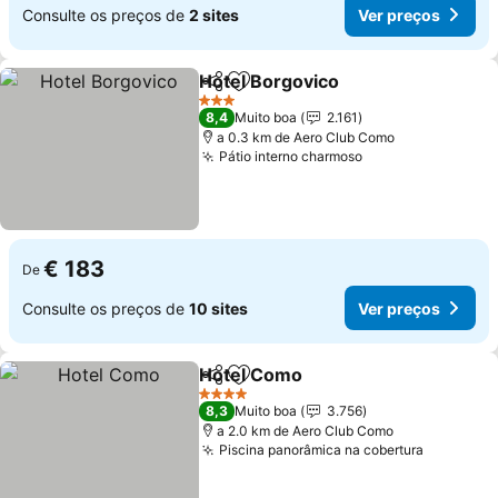
Consulte os preços de
2 sites
Ver preços
Hotel Borgovico
Partilhar
Adicionar aos favoritos
Ver preço
3 Estrelas
8,4
Muito boa
2.161
a 0.3 km de Aero Club Como
Pátio interno charmoso
Ver preços
€ 183
De
Consulte os preços de
10 sites
Ver preços
Hotel Como
Partilhar
Adicionar aos favoritos
Ver preços
4 Estrelas
8,3
Muito boa
3.756
a 2.0 km de Aero Club Como
Piscina panorâmica na cobertura
Ver preç