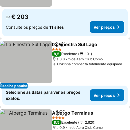
€ 203
De
Consulte os preços de
11 sites
Ver preços
La Finestra Sul Lago
Partilhar
Adicionar aos favoritos
Ver pr
3 Estrelas
8,5
Excelente
131
a 3.8 km de Aero Club Como
Cozinha compacta totalmente equipada
Ver
Escolha popular
Selecione as datas para ver os preços
Ver preços
exatos.
Albergo Terminus
Partilhar
Adicionar aos favoritos
Ver pre
4 Estrelas
8,5
Excelente
2.820
a 0.9 km de Aero Club Como