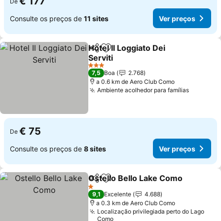
€ 177
De
Consulte os preços de
11 sites
Ver preços
Hotel Il Loggiato Dei
Partilhar
Adicionar aos favoritos
Serviti
Ver preços
3 Estrelas
7,5
Boa
2.768
a 0.6 km de Aero Club Como
Ambiente acolhedor para famílias
Ver preç
€ 75
De
Consulte os preços de
8 sites
Ver preços
Ostello Bello Lake Como
Partilhar
Adicionar aos favoritos
V
1 Estrelas
9,1
Excelente
4.688
a 0.3 km de Aero Club Como
Localização privilegiada perto do Lago
Como