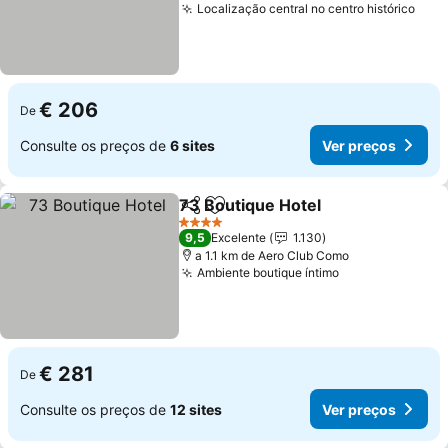
Localização central no centro histórico
Ver 
€ 206
De
Consulte os preços de
6 sites
Ver preços
73 Boutique Hotel
Partilhar
Adicionar aos favoritos
Ver pre
4 Estrelas
9,5
Excelente
1.130
a 1.1 km de Aero Club Como
Ambiente boutique íntimo
Ver preços
€ 281
De
Consulte os preços de
12 sites
Ver preços