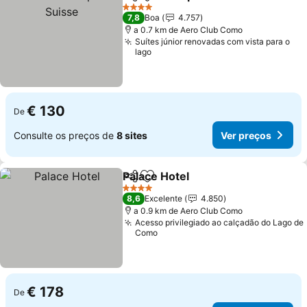
Partilhar
Adicionar aos favoritos
Ve
4 Estrelas
7,8
Boa
4.757
a 0.7 km de Aero Club Como
Suítes júnior renovadas com vista para o
lago
€ 130
De
Consulte os preços de
8 sites
Ver preços
Palace Hotel
Partilhar
Adicionar aos favoritos
Ver preços
4 Estrelas
8,6
Excelente
4.850
a 0.9 km de Aero Club Como
Acesso privilegiado ao calçadão do Lago de
Como
€ 178
De