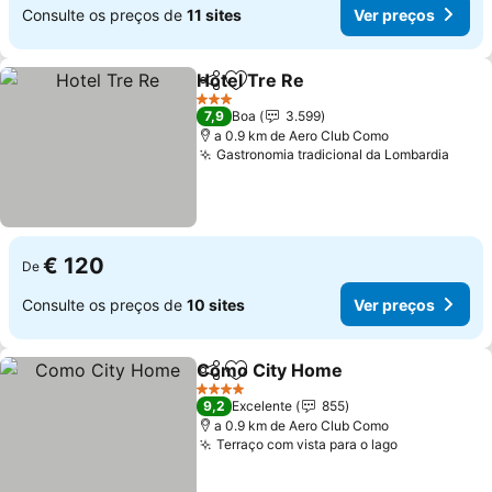
Consulte os preços de
11 sites
Ver preços
Hotel Tre Re
Partilhar
Adicionar aos favoritos
Ver preços
3 Estrelas
7,9
Boa
3.599
a 0.9 km de Aero Club Como
Gastronomia tradicional da Lombardia
Ver 
€ 120
De
Consulte os preços de
10 sites
Ver preços
Como City Home
Partilhar
Adicionar aos favoritos
Ver preç
4 Estrelas
9,2
Excelente
855
a 0.9 km de Aero Club Como
Terraço com vista para o lago
Ver preços