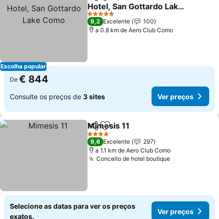
Partilhar
Adicionar aos favoritos
Hotel, San Gottardo Lake
Como
Ver preços
5 Estrelas
9,2
Excelente
100
a 0.8 km de Aero Club Como
Escolha popular
€ 844
De
Consulte os preços de
3 sites
Ver preços
Mimesis 11
Partilhar
Adicionar aos favoritos
Ver preços
4 Estrelas
9,6
Excelente
297
a 1.1 km de Aero Club Como
Conceito de hotel boutique
Ver preços
Selecione as datas para ver os preços
Ver preços
exatos.