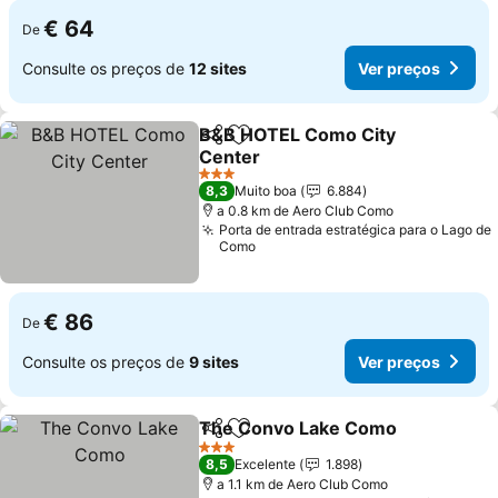
€ 64
De
Consulte os preços de
12 sites
Ver preços
B&B HOTEL Como City
Partilhar
Adicionar aos favoritos
Center
Ver preços
3 Estrelas
8,3
Muito boa
6.884
a 0.8 km de Aero Club Como
Porta de entrada estratégica para o Lago de
Como
€ 86
De
Consulte os preços de
9 sites
Ver preços
The Convo Lake Como
Partilhar
Adicionar aos favoritos
Ver
3 Estrelas
8,5
Excelente
1.898
a 1.1 km de Aero Club Como