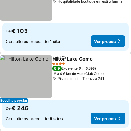
Hospitalidade boutique em estilo familiar
Ver
€ 103
De
Consulte os preços de
1 site
Ver preços
Hilton Lake Como
Partilhar
Adicionar aos favoritos
Ver preç
4 Estrelas
8,9
Excelente
6.898
a 0.6 km de Aero Club Como
Piscina infinita Terrazza 241
Ver preços
Escolha popular
€ 246
De
Consulte os preços de
9 sites
Ver preços