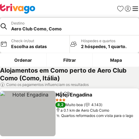
Favoritos
Iniciar
Me
Destino
Aero Club Como, Como
Check-in/out
Hóspedes e quartos
Escolha as datas
2 hóspedes, 1 quarto.
Ordenar
Filtrar
Mapa
Alojamentos em Como perto de Aero Club
Como (Como, Itália)
Como os pagamentos influenciam os resultados
Hotel Engadina
Partilhar
Adicionar aos favoritos
Ver preços
3 Estrelas
8,2
Muito boa
4.143
a 0.1 km de Aero Club Como
Quartos reformados com vista para o lago
Ve