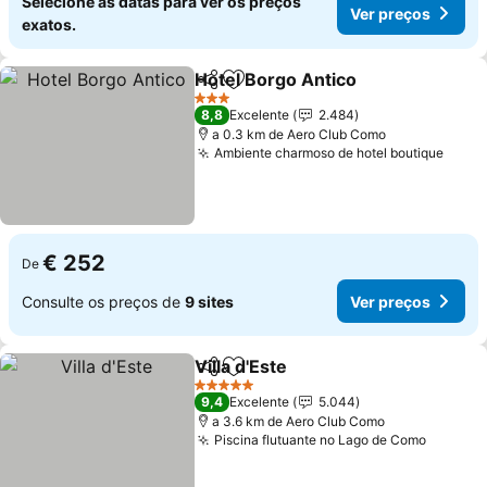
Selecione as datas para ver os preços
Ver preços
exatos.
Hotel Borgo Antico
Partilhar
Adicionar aos favoritos
Ver pr
3 Estrelas
8,8
Excelente
2.484
a 0.3 km de Aero Club Como
Ambiente charmoso de hotel boutique
Ver 
€ 252
De
Consulte os preços de
9 sites
Ver preços
Villa d'Este
Partilhar
Adicionar aos favoritos
Ver preços
5 Estrelas
9,4
Excelente
5.044
a 3.6 km de Aero Club Como
Piscina flutuante no Lago de Como
Ver pr