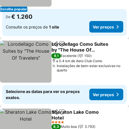
Escolha popular
€ 1.260
De
Consulte os preços de
1 site
Ver preços
Lorodellago Como Suites
Partilhar
Adicionar aos favoritos
by "The House Of
Travelers"
Ver preços
9,1
Excelente
150
a 0.4 km de Aero Club Como
Instalações de bem-estar exclusivas no
quarto
Selecione as datas para ver os preços
Ver preços
exatos.
Sheraton Lake Como
Partilhar
Adicionar aos favoritos
Hotel
Ver preços
4 Estrelas
8,3
Muito boa
3.793