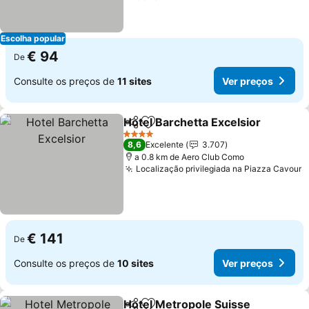
Escolha popular
€ 94
De
Consulte os preços de
11 sites
Ver preços
Hotel Barchetta Excelsior
Partilhar
Adicionar aos favoritos
4 Estrelas
8,6
Excelente
3.707
a 0.8 km de Aero Club Como
Localização privilegiada na Piazza Cavour
V
€ 141
De
Consulte os preços de
10 sites
Ver preços
Hotel Metropole Suisse