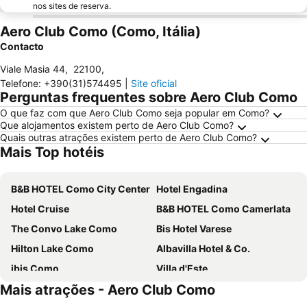
nos sites de reserva.
Aero Club Como (Como, Itália)
Contacto
Viale Masia 44
,
22100
,
Telefone
:
+390(31)574495
|
Site oficial
Perguntas frequentes sobre Aero Club Como
O que faz com que Aero Club Como seja popular em Como?
Que alojamentos existem perto de Aero Club Como?
Quais outras atrações existem perto de Aero Club Como?
Mais Top hotéis
B&B HOTEL Como City Center
Hotel Engadina
Hotel Cruise
B&B HOTEL Como Camerlata
The Convo Lake Como
Bis Hotel Varese
Hilton Lake Como
Albavilla Hotel & Co.
ibis Como
Villa d'Este
Mais atrações - Aero Club Como
Hotel Barchetta Excelsior
B&B HOTEL Como Baradello