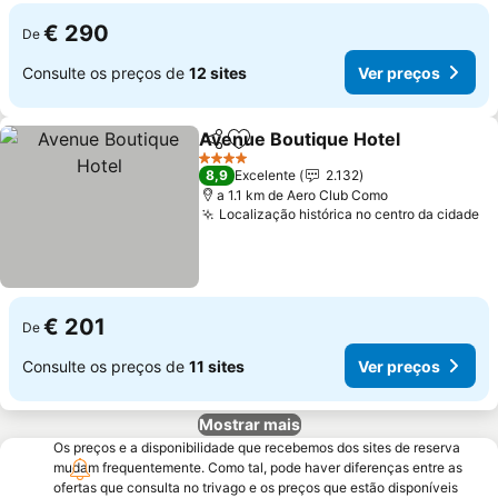
€ 290
De
Consulte os preços de
12 sites
Ver preços
Avenue Boutique Hotel
Partilhar
Adicionar aos favoritos
Ver
4 Estrelas
8,9
Excelente
2.132
a 1.1 km de Aero Club Como
Localização histórica no centro da cidade
Ve
€ 201
De
Consulte os preços de
11 sites
Ver preços
Mostrar mais
Os preços e a disponibilidade que recebemos dos sites de reserva
mudam frequentemente. Como tal, pode haver diferenças entre as
ofertas que consulta no trivago e os preços que estão disponíveis