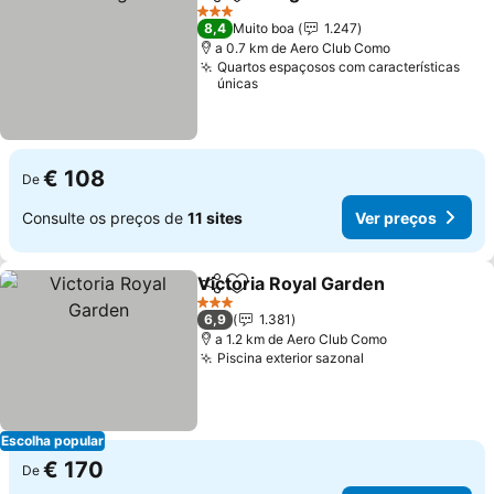
Partilhar
Adicionar aos favoritos
Ver pr
3 Estrelas
8,4
Muito boa
1.247
a 0.7 km de Aero Club Como
Quartos espaçosos com características
únicas
€ 108
De
Consulte os preços de
11 sites
Ver preços
Victoria Royal Garden
Partilhar
Adicionar aos favoritos
Ver 
3 Estrelas
6,9
1.381
a 1.2 km de Aero Club Como
Piscina exterior sazonal
Ver preços
Escolha popular
€ 170
De