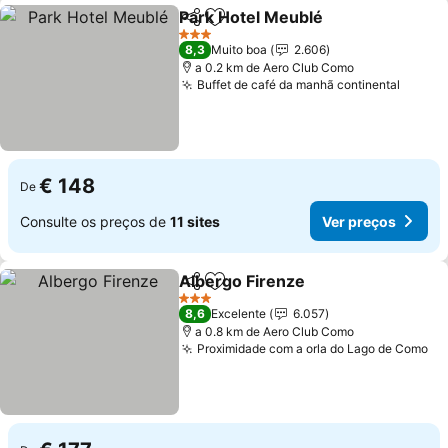
Park Hotel Meublé
Partilhar
Adicionar aos favoritos
Ver pre
3 Estrelas
8,3
Muito boa
2.606
a 0.2 km de Aero Club Como
Buffet de café da manhã continental
Ver p
€ 148
De
Consulte os preços de
11 sites
Ver preços
Albergo Firenze
Partilhar
Adicionar aos favoritos
Ver preço
3 Estrelas
8,6
Excelente
6.057
a 0.8 km de Aero Club Como
Proximidade com a orla do Lago de Como
Ve