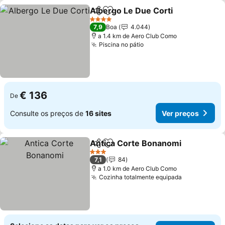
Albergo Le Due Corti
Partilhar
Adicionar aos favoritos
Ver 
4 Estrelas
7,9
Boa
4.044
a 1.4 km de Aero Club Como
Piscina no pátio
Ver preços
€ 136
De
Consulte os preços de
16 sites
Ver preços
Antica Corte Bonanomi
Partilhar
Adicionar aos favoritos
Ve
3 Estrelas
7,1
84
a 1.0 km de Aero Club Como
Cozinha totalmente equipada
Ver preços