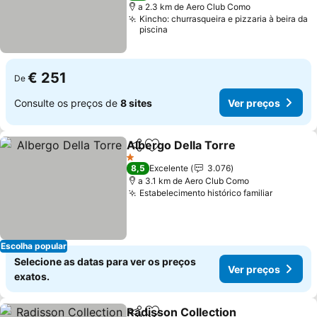
a 2.3 km de Aero Club Como
Kincho: churrasqueira e pizzaria à beira da
piscina
€ 251
De
Consulte os preços de
8 sites
Ver preços
Albergo Della Torre
Partilhar
Adicionar aos favoritos
Ver pr
1 Estrelas
8,5
Excelente
3.076
a 3.1 km de Aero Club Como
Estabelecimento histórico familiar
Ver pre
Escolha popular
Selecione as datas para ver os preços
Ver preços
exatos.
Radisson Collection