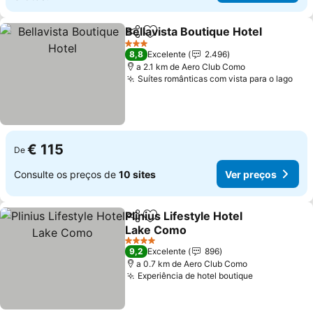
Bellavista Boutique Hotel
Partilhar
Adicionar aos favoritos
V
3 Estrelas
8,8
Excelente
2.496
a 2.1 km de Aero Club Como
Suítes românticas com vista para o lago
Ver
€ 115
De
Consulte os preços de
10 sites
Ver preços
Plinius Lifestyle Hotel
Partilhar
Adicionar aos favoritos
Lake Como
Ver preços
4 Estrelas
9,2
Excelente
896
a 0.7 km de Aero Club Como
Experiência de hotel boutique
Ver preços