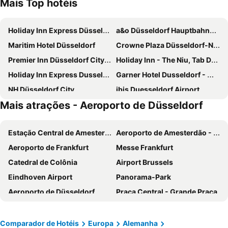
Mais Top hotéis
Holiday Inn Express Düsseldorf - Hauptbahnhof By Ihg
a&o Düsseldorf Hauptbahnhof
Maritim Hotel Düsseldorf
Crowne Plaza Düsseldorf-Neuss by IHG
Premier Inn Düsseldorf City Friedrichstadt
Holiday Inn - The Niu, Tab Dusseldorf Main Station By Ihg
Holiday Inn Express Dusseldorf - City North By Ihg
Garner Hotel Dusseldorf - Main Station By Ihg
NH Düsseldorf City
ibis Duesseldorf Airport
Mais atrações - Aeroporto de Düsseldorf
Hilton Dusseldorf
H2 Hotel Düsseldorf City
Premier Inn Düsseldorf City Centre
carathotel Düsseldorf City
Estação Central de Amesterdão
Aeroporto de Amesterdão - Schiphol
INNSiDE Düsseldorf Seestern
Holiday Inn - The Niu, Hub Dusseldorf Messe By Ihg
Aeroporto de Frankfurt
Messe Frankfurt
Hotel Krefelder Hof
Hotel Domo
Catedral de Colônia
Airport Brussels
Holiday Inn Dusseldorf City Toulouser All. By Ihg
Maritim Grafschaft Schmallenberg
Eindhoven Airport
Panorama-Park
Leonardo Hotel Düsseldorf Airport - Ratingen
H2 Hotel Düsseldorf Seestern
Aeroporto de Düsseldorf
Praça Central - Grande Praça
Novotel Düsseldorf City West
Hotel Ambassador Duesseldorf
Düsseldorf Fair
Bruxelles-Midi - Brussel-Zuid
Wyndham Garden Duesseldorf City Centre Koenigsallee
Me and All Hotel Dusseldorf Oberkassel, part of JdV by Hyatt
Jordaan
Amsterdam Centraal Metro Station
Hotel Am Park
Sheraton Duesseldorf Airport Hotel
Comparador de Hotéis
Europa
Alemanha