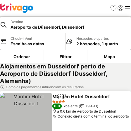
Favoritos
Iniciar
Me
Destino
Aeroporto de Düsseldorf, Dusseldorf
Check-in/out
Hóspedes e quartos
Escolha as datas
2 hóspedes, 1 quarto.
Ordenar
Filtrar
Mapa
Alojamentos em Dusseldorf perto de
Aeroporto de Düsseldorf (Dusseldorf,
Alemanha)
Como os pagamentos influenciam os resultados
Maritim Hotel Düsseldorf
Partilhar
Adicionar aos favoritos
V
4 Estrelas
8,8
Excelente
19.493
a 0.6 km de Aeroporto de Düsseldorf
Conexão direta com o terminal do aeroporto