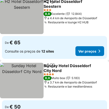
H2 Hotel Düsseldorf
Partilhar
Adicionar aos favoritos
Seestern
Ver preços
3 Estrelas
8,8
Excelente
12.844
a 4.4 km de Aeroporto de Düsseldorf
Restaurante e lounge H2 HUB
Ver preços
€ 65
De
Consulte os preços de
12 sites
Ver preços
Sunday Hotel Düsseldorf
Partilhar
Adicionar aos favoritos
City Nord
Ver preços
4 Estrelas
8,0
Muito boa
5.183
a 3.7 km de Aeroporto de Düsseldorf
Restaurante e bar mediterrâneos
Ver preç
€ 50
De