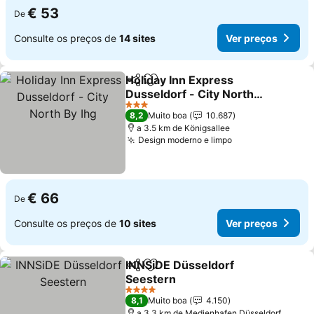
€ 53
De
Consulte os preços de
14 sites
Ver preços
Holiday Inn Express
Partilhar
Adicionar aos favoritos
Dusseldorf - City North
By Ihg
Ver preços
3 Estrelas
8,2
Muito boa
10.687
a 3.5 km de Königsallee
Design moderno e limpo
Ver preços
€ 66
De
Consulte os preços de
10 sites
Ver preços
INNSiDE Düsseldorf
Partilhar
Adicionar aos favoritos
Seestern
Ver preços
4 Estrelas
8,1
Muito boa
4.150
a 3.3 km de Medienhafen Düsseldorf