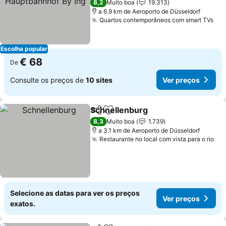
8,2
Muito boa
19.313
a 6.9 km de Aeroporto de Düsseldorf
Quartos contemporâneos com smart TVs
Ver
Escolha popular
€ 68
De
Consulte os preços de
10 sites
Ver preços
Schnellenburg
Partilhar
Adicionar aos favoritos
Ver preços
8,3
Muito boa
1.739
a 3.1 km de Aeroporto de Düsseldorf
Restaurante no local com vista para o rio
Ver
Selecione as datas para ver os preços
Ver preços
exatos.