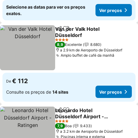
Selecione as datas para ver os preços
Ver preços
exatos.
Van der Valk Hotel
Partilhar
Adicionar aos favoritos
Düsseldorf
Ver preços
4 Estrelas
8,9
Excelente
8.680
a 2.9 km de Aeroporto de Düsseldorf
Amplo buffet de café da manhã
Ver preço
€ 112
De
Consulte os preços de
14 sites
Ver preços
Leonardo Hotel
Partilhar
Adicionar aos favoritos
Düsseldorf Airport -
Ratingen
Ver preços
4 Estrelas
7,9
Boa
9.433
a 3.2 km de Aeroporto de Düsseldorf
Piscinas interna e externa
Ver preços