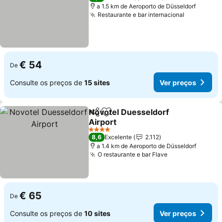
a 1.5 km de Aeroporto de Düsseldorf
Restaurante e bar internacional
Ver preço
€ 54
De
Consulte os preços de
15 sites
Ver preços
Novotel Duesseldorf
Partilhar
Adicionar aos favoritos
Airport
Ver preços
4 Estrelas
8,6
Excelente
2.112
a 1.4 km de Aeroporto de Düsseldorf
O restaurante e bar Flave
Ver preços
€ 65
De
Consulte os preços de
10 sites
Ver preços