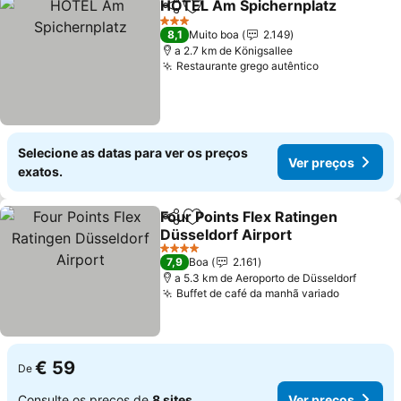
HOTEL Am Spichernplatz
Partilhar
Adicionar aos favoritos
V
3 Estrelas
8,1
Muito boa
2.149
a 2.7 km de Königsallee
Restaurante grego autêntico
Ver preços
Selecione as datas para ver os preços
Ver preços
exatos.
Four Points Flex Ratingen
Partilhar
Adicionar aos favoritos
Düsseldorf Airport
Ver preços
4 Estrelas
7,9
Boa
2.161
a 5.3 km de Aeroporto de Düsseldorf
Buffet de café da manhã variado
Ver preç
€ 59
De
Consulte os preços de
8 sites
Ver preços