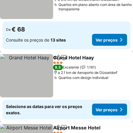
Quartos em plano aberto com área de banho
transparente
€ 68
De
Consulte os preços de
13 sites
Ver preços
Grand Hotel Haay
Partilhar
Adicionar aos favoritos
Ver preç
3 Estrelas
8,5
Excelente
1.161
a 2.1 km de Aeroporto de Düsseldorf
Quartos com design individual
Ver preços
Selecione as datas para ver os preços
Ver preços
exatos.
Airport Messe Hotel
Partilhar
Adicionar aos favoritos
Ver p