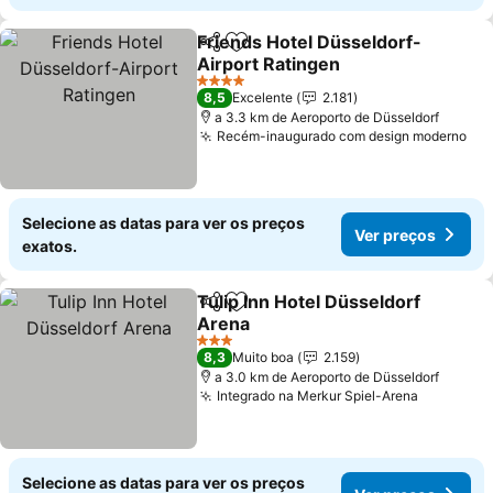
Friends Hotel Düsseldorf-
Partilhar
Adicionar aos favoritos
Airport Ratingen
Ver preços
4 Estrelas
8,5
Excelente
2.181
a 3.3 km de Aeroporto de Düsseldorf
Recém-inaugurado com design moderno
Ver
Selecione as datas para ver os preços
Ver preços
exatos.
Tulip Inn Hotel Düsseldorf
Partilhar
Adicionar aos favoritos
Arena
Ver preços
3 Estrelas
8,3
Muito boa
2.159
a 3.0 km de Aeroporto de Düsseldorf
Integrado na Merkur Spiel-Arena
Ver preç
Selecione as datas para ver os preços