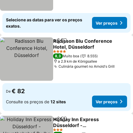
Selecione as datas para ver os preços
Ver preços
exatos.
Radisson Blu Conference
Partilhar
Adicionar aos favoritos
Hotel, Düsseldorf
Ver preços
4 Estrelas
8,3
Muito boa
8.555
a 2.9 km de Königsallee
Culinária gourmet no Arnold's Grill
Ver pre
€ 82
De
Consulte os preços de
12 sites
Ver preços
Holiday Inn Express
Partilhar
Adicionar aos favoritos
Düsseldorf -
Hauptbahnhof By Ihg
Ver preços
3 Estrelas