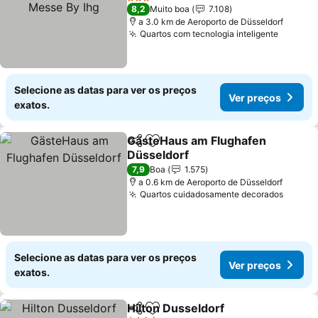
Ver preços
3 Estrelas
8,2
Muito boa
7.108
a 3.0 km de Aeroporto de Düsseldorf
Quartos com tecnologia inteligente
Ver pr
Selecione as datas para ver os preços
Ver preços
exatos.
GästeHaus am Flughafen
Partilhar
Adicionar aos favoritos
Düsseldorf
Ver preços
7,9
Boa
1.575
a 0.6 km de Aeroporto de Düsseldorf
Quartos cuidadosamente decorados
Ver pr
Selecione as datas para ver os preços
Ver preços
exatos.
Hilton Dusseldorf
Partilhar
Adicionar aos favoritos
Ver preç