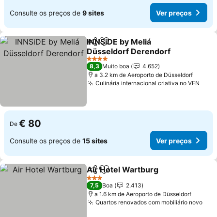
Consulte os preços de
9 sites
Ver preços
INNSiDE by Meliá
Partilhar
Adicionar aos favoritos
Düsseldorf Derendorf
Ver preços
4 Estrelas
8,3
Muito boa
4.652
a 3.2 km de Aeroporto de Düsseldorf
Culinária internacional criativa no VEN
Ver 
€ 80
De
Consulte os preços de
15 sites
Ver preços
Air Hotel Wartburg
Partilhar
Adicionar aos favoritos
Ver pre
3 Estrelas
7,5
Boa
2.413
a 1.6 km de Aeroporto de Düsseldorf
Quartos renovados com mobiliário novo
Ver