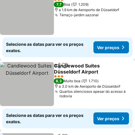
3 Estrelas
7,7
Boa
1.209
a 1.9 km de Aeroporto de Düsseldorf
Terraço-jardim sazonal
Ver preços
Selecione as datas para ver os preços
Ver preços
exatos.
Candlewood Suites
Partilhar
Adicionar aos favoritos
Düsseldorf Airport
Ver preços
3 Estrelas
8,3
Muito boa
1.710
a 3.0 km de Aeroporto de Düsseldorf
Quartos silenciosos apesar do acesso à
rodovia
Selecione as datas para ver os preços
Ver preços
exatos.