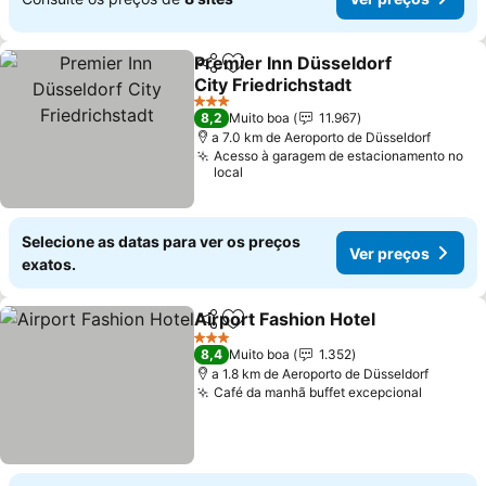
Premier Inn Düsseldorf
Partilhar
Adicionar aos favoritos
City Friedrichstadt
Ver preços
3 Estrelas
8,2
Muito boa
11.967
a 7.0 km de Aeroporto de Düsseldorf
Acesso à garagem de estacionamento no
local
Selecione as datas para ver os preços
Ver preços
exatos.
Airport Fashion Hotel
Partilhar
Adicionar aos favoritos
Ver 
3 Estrelas
8,4
Muito boa
1.352
a 1.8 km de Aeroporto de Düsseldorf
Café da manhã buffet excepcional
Ver pre