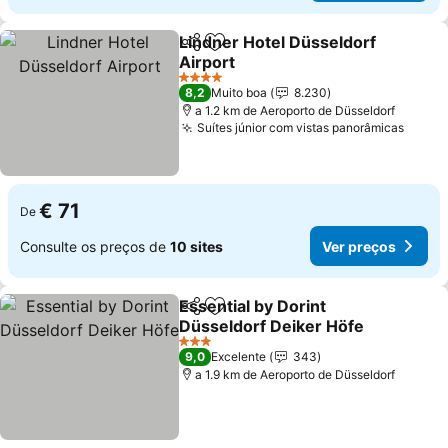
Lindner Hotel Düsseldorf
Partilhar
Adicionar aos favoritos
Airport
Ver preços
4 Estrelas
8,2
Muito boa
8.230
a 1.2 km de Aeroporto de Düsseldorf
Suítes júnior com vistas panorâmicas
Ver p
€ 71
De
Consulte os preços de
10 sites
Ver preços
Essential by Dorint
Partilhar
Adicionar aos favoritos
Düsseldorf Deiker Höfe
Ver preços
3 Estrelas
9,0
Excelente
343
a 1.9 km de Aeroporto de Düsseldorf