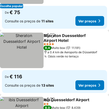
Escolha popular
€ 75
De
Consulte os preços de
11 sites
Ver preços
Sheraton Duesseldorf
Partilhar
Adicionar aos favoritos
Airport Hotel
Ver preços
4 Estrelas
8,4
Muito boa
11.191
a 0.4 km de Aeroporto de Düsseldorf
Oásis verde no terraço
Ver preços
€ 116
De
Consulte os preços de
13 sites
Ver preços
ibis Duesseldorf Airport
Partilhar
Adicionar aos favoritos
Ve
2 Estrelas
8,0
Muito boa
8.439