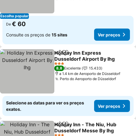
Escolha popular
€ 60
De
Consulte os preços de
15 sites
Ver preços
Holiday Inn Express
Partilhar
Adicionar aos favoritos
Dusseldorf Airport By Ihg
Ver preços
3 Estrelas
8,8
Excelente
15.433
a 1.4 km de Aeroporto de Düsseldorf
Perto do Aeroporto de Düsseldorf
Ver preç
Selecione as datas para ver os preços
Ver preços
exatos.
Holiday Inn - The Niu, Hub
Partilhar
Adicionar aos favoritos
Dusseldorf Messe By Ihg