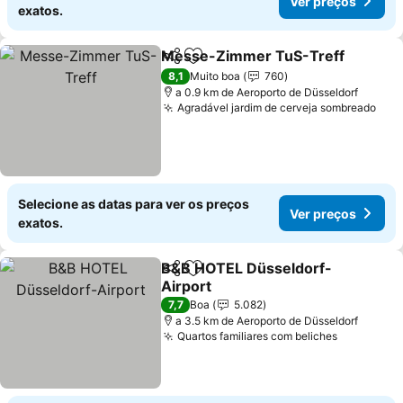
Ver preços
exatos.
Messe-Zimmer TuS-Treff
Partilhar
Adicionar aos favoritos
8,1
Muito boa
760
a 0.9 km de Aeroporto de Düsseldorf
Agradável jardim de cerveja sombreado
Ver
Selecione as datas para ver os preços
Ver preços
exatos.
B&B HOTEL Düsseldorf-
Partilhar
Adicionar aos favoritos
Airport
Ver preços
7,7
Boa
5.082
a 3.5 km de Aeroporto de Düsseldorf
Quartos familiares com beliches
Ver preço