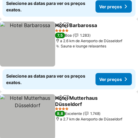
Selecione as datas para ver os preços
Ver preços
exatos.
Hotel Barbarossa
Partilhar
Adicionar aos favoritos
Ver preç
4 Estrelas
7,5
Boa
1.283
a 2.6 km de Aeroporto de Düsseldorf
Sauna e lounge relaxantes
Ver preços
Selecione as datas para ver os preços
Ver preços
exatos.
Hotel Mutterhaus
Partilhar
Adicionar aos favoritos
Düsseldorf
Ver preços
4 Estrelas
8,8
Excelente
1.748
a 2.7 km de Aeroporto de Düsseldorf