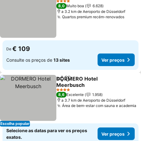
4 Estrelas
8,0
Muito boa
6.628
a 3.2 km de Aeroporto de Düsseldorf
Quartos premium recém-renovados
Ver pr
€ 109
De
Consulte os preços de
13 sites
Ver preços
DORMERO Hotel
Partilhar
Adicionar aos favoritos
Meerbusch
Ver preços
4 Estrelas
8,6
Excelente
1.958
a 3.7 km de Aeroporto de Düsseldorf
Área de bem-estar com sauna e academia
V
Escolha popular
Selecione as datas para ver os preços
Ver preços
exatos.