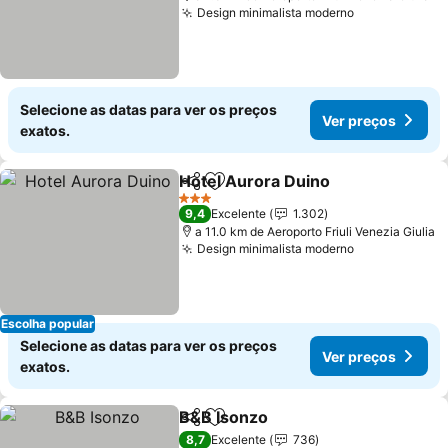
Design minimalista moderno
Ver preços
Selecione as datas para ver os preços
Ver preços
exatos.
Hotel Aurora Duino
Partilhar
Adicionar aos favoritos
Ver pr
3 Estrelas
9,4
Excelente
1.302
a 11.0 km de Aeroporto Friuli Venezia Giulia
Design minimalista moderno
Ver preços
Escolha popular
Selecione as datas para ver os preços
Ver preços
exatos.
B&B Isonzo
Partilhar
Adicionar aos favoritos
Ver preços
8,7
Excelente
736