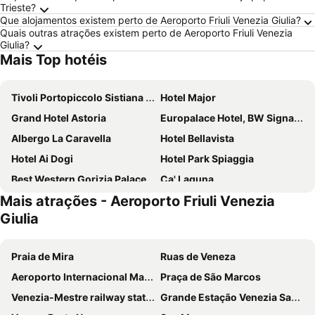
Trieste?
Que alojamentos existem perto de Aeroporto Friuli Venezia Giulia?
Quais outras atrações existem perto de Aeroporto Friuli Venezia
Giulia?
Mais Top hotéis
Tivoli Portopiccolo Sistiana Wellness Resort & Spa
Hotel Major
Grand Hotel Astoria
Europalace Hotel, BW Signature Collection
Albergo La Caravella
Hotel Bellavista
Hotel Ai Dogi
Hotel Park Spiaggia
Best Western Gorizia Palace
Ca' Laguna
Mais atrações - Aeroporto Friuli Venezia
Perla, Resort & Entertainment
Hotel Friuli
Giulia
Park, Hotel & Entertainment
Hotel Villa d'Este
Hotel Excelsior
Attianese Hotel Restaurant
Praia de Mira
Ruas de Veneza
Aparthotel Touring
Hotel Franz
Aeroporto Internacional Marco Polo
Praça de São Marcos
Hotel Ai Pini
Hotel Argentina
Venezia-Mestre railway station
Grande Estação Venezia Santa Lucia
Hotel Eden
Villaggio Turistico Europa