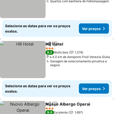
Quartos com banheira de hidromassagem
Ve
Selecione as datas para ver os preços
Ver preços
exatos.
HR Hotel
Partilhar
Adicionar aos favoritos
Ver preços
3 Estrelas
8,2
Muito boa
1.276
a 4.0 km de Aeroporto Friuli Venezia Giulia
Garagem de estacionamento privativa e
segura
Selecione as datas para ver os preços
Ver preços
exatos.
Nuovo Albergo Operai
Partilhar
Adicionar aos favoritos
Ver
3 Estrelas
9,0
Excelente
1.697