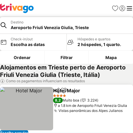
Favoritos
Iniciar
Me
Destino
Aeroporto Friuli Venezia Giulia, Trieste
Check-in/out
Hóspedes e quartos
Escolha as datas
2 hóspedes, 1 quarto.
Ordenar
Filtrar
Mapa
Alojamentos em Trieste perto de Aeroporto
Friuli Venezia Giulia (Trieste, Itália)
Como os pagamentos influenciam os resultados
Hotel Major
Partilhar
Adicionar aos favoritos
Ver preços
4 Estrelas
8,2
Muito boa
3.224
a 1.8 km de Aeroporto Friuli Venezia Giulia
Vistas panorâmicas dos Alpes Julianos
Ver 
Escolha popular