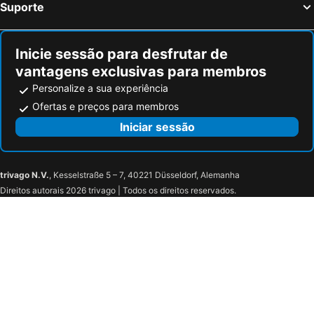
Suporte
Santuario Grotta di Lourdes
Zrče
Salzwelten Hallstatt
Porta Nuova
Inicie sessão para desfrutar de
Centro Casa Cortina
Europa
vantagens exclusivas para membros
Casa de Julieta
Lake Bohinj
Personalize a sua experiência
Arsenal de Veneza
Rosa Salva
Ofertas e preços para membros
Sottomarina
Lago di Dobbiaco
Iniciar sessão
Sacrario di Redipuglia
Isola della Cona
Fossolan
Basilica patriarcale di Santa Maria Assunta
trivago N.V.
, Kesselstraße 5 – 7, 40221 Düsseldorf, Alemanha
Castello di Duino
Outlet Village
Direitos autorais 2026 trivago | Todos os direitos reservados.
Castello di Strassoldo
Primero
Barbana
Santuario della Madonna di Barbana
Boscat
Centro storico
Grado Pineta
Piazza Grande
Pineta
Campeggi
Gusti di Frontiera
Città Giardino