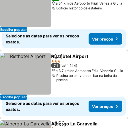
a 5.1 km de Aeroporto Friuli Venezia Giulia
Edifício histórico de estaleiro
Ver preços
Escolha popular
Selecione as datas para ver os preços
Ver preços
exatos.
Risthotel Airport
Partilhar
Adicionar aos favoritos
Ver preço
3 Estrelas
7,1
1.244
a 3.7 km de Aeroporto Friuli Venezia Giulia
Piscina ao ar livre com bar na beira da
piscina
Escolha popular
Selecione as datas para ver os preços
Ver preços
exatos.
Albergo La Caravella
Partilhar
Adicionar aos favoritos
Ver p