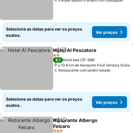
Parque aquático amplo com toboáguas
Ver 
Selecione as datas para ver os preços
Ver preços
exatos.
Hotel Al Pescatore
Partilhar
Adicionar aos favoritos
Ver pre
2 Estrelas
8,1
Muito boa
588
a 10.8 km de Aeroporto Friuli Venezia Giulia
Restaurante com jardim isolado
Ver preço
Selecione as datas para ver os preços
Ver preços
exatos.
Ristorante Albergo
Partilhar
Adicionar aos favoritos
Felcaro
Ver preços
3 Estrelas