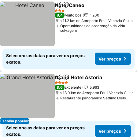
Hotel Caneo
Partilhar
Adicionar aos favoritos
Ver preços
3 Estrelas
8,4
Muito boa
1.200
a 11.2 km de Aeroporto Friuli Venezia Giulia
Oportunidades de observação da vida
selvagem
Selecione as datas para ver os preços
Ver preços
exatos.
Grand Hotel Astoria
Partilhar
Adicionar aos favoritos
Ver pr
4 Estrelas
8,6
Excelente
5.963
a 18.0 km de Aeroporto Friuli Venezia Giulia
Restaurante panorâmico Settimo Cielo
Ver 
Escolha popular
Selecione as datas para ver os preços
Ver preços
exatos.