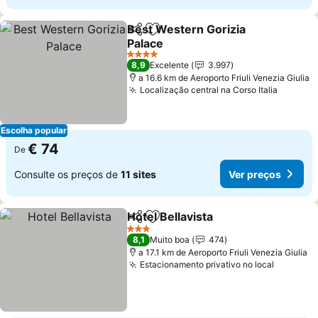
Best Western Gorizia
Partilhar
Adicionar aos favoritos
Palace
Ver preços
4 Estrelas
8,9
Excelente
3.997
a 16.6 km de Aeroporto Friuli Venezia Giulia
Localização central na Corso Italia
Ver pre
Escolha popular
€ 74
De
Consulte os preços de
11 sites
Ver preços
Hotel Bellavista
Partilhar
Adicionar aos favoritos
Ver preços
3 Estrelas
8,1
Muito boa
474
a 17.1 km de Aeroporto Friuli Venezia Giulia
Estacionamento privativo no local
Ver pre