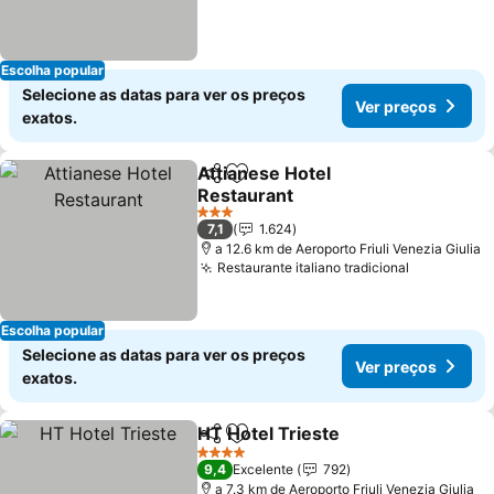
Escolha popular
Selecione as datas para ver os preços
Ver preços
exatos.
Attianese Hotel
Partilhar
Adicionar aos favoritos
Restaurant
Ver preços
3 Estrelas
7,1
1.624
a 12.6 km de Aeroporto Friuli Venezia Giulia
Restaurante italiano tradicional
Ver preço
Escolha popular
Selecione as datas para ver os preços
Ver preços
exatos.
HT Hotel Trieste
Partilhar
Adicionar aos favoritos
Ver preço
4 Estrelas
9,4
Excelente
792
a 7.3 km de Aeroporto Friuli Venezia Giulia