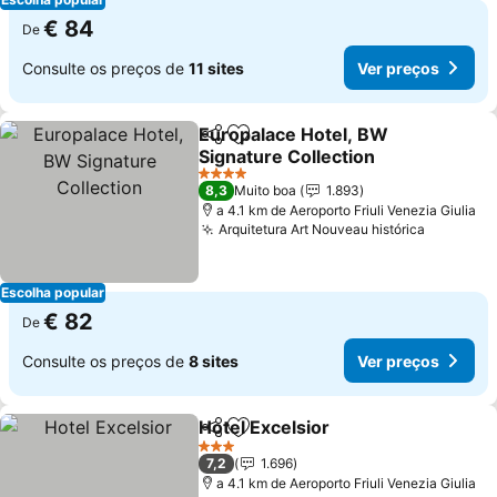
€ 84
De
Consulte os preços de
11 sites
Ver preços
Europalace Hotel, BW
Partilhar
Adicionar aos favoritos
Signature Collection
Ver preços
4 Estrelas
8,3
Muito boa
1.893
a 4.1 km de Aeroporto Friuli Venezia Giulia
Arquitetura Art Nouveau histórica
Ver preç
Escolha popular
€ 82
De
Consulte os preços de
8 sites
Ver preços
Hotel Excelsior
Partilhar
Adicionar aos favoritos
Ver preços
3 Estrelas
7,2
1.696
a 4.1 km de Aeroporto Friuli Venezia Giulia