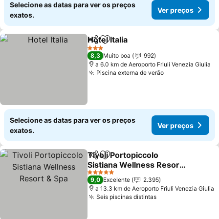
Selecione as datas para ver os preços
Ver preços
exatos.
Hotel Italia
Partilhar
Adicionar aos favoritos
Ver preços
3 Estrelas
8,3
Muito boa
992
a 6.0 km de Aeroporto Friuli Venezia Giulia
Piscina externa de verão
Ver preços
Selecione as datas para ver os preços
Ver preços
exatos.
Tivoli Portopiccolo
Partilhar
Adicionar aos favoritos
Sistiana Wellness Resort
& Spa
Ver preços
5 Estrelas
9,0
Excelente
2.395
a 13.3 km de Aeroporto Friuli Venezia Giulia
Seis piscinas distintas
Ver preços