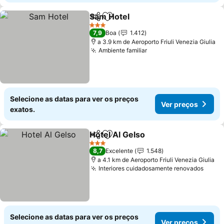
Sam Hotel
Partilhar
Adicionar aos favoritos
Ver preços
3 Estrelas
7,9
Boa
1.412
a 3.9 km de Aeroporto Friuli Venezia Giulia
Ambiente familiar
Ver preços
Selecione as datas para ver os preços
Ver preços
exatos.
Hotel Al Gelso
Partilhar
Adicionar aos favoritos
Ver preços
3 Estrelas
8,7
Excelente
1.548
a 4.1 km de Aeroporto Friuli Venezia Giulia
Interiores cuidadosamente renovados
Ver p
Selecione as datas para ver os preços
Ver preços