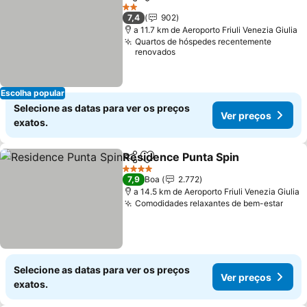
Partilhar
Adicionar aos favoritos
Ver preços
2 Estrelas
7,4
902
a 11.7 km de Aeroporto Friuli Venezia Giulia
Quartos de hóspedes recentemente
renovados
Escolha popular
Selecione as datas para ver os preços
Ver preços
exatos.
Residence Punta Spin
Partilhar
Adicionar aos favoritos
Ver 
4 Estrelas
7,9
Boa
2.772
a 14.5 km de Aeroporto Friuli Venezia Giulia
Comodidades relaxantes de bem-estar
Ver 
Selecione as datas para ver os preços
Ver preços
exatos.