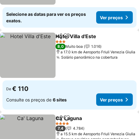
Selecione as datas para ver os preços
Ver preços
exatos.
Hotel Villa d'Este
Partilhar
Adicionar aos favoritos
Ver preço
3 Estrelas
8,0
Muito boa
1.016
a 17.0 km de Aeroporto Friuli Venezia Giulia
Solário panorâmico na cobertura
Ver preç
€ 110
De
Consulte os preços de
6 sites
Ver preços
Ca' Laguna
Partilhar
Adicionar aos favoritos
Ver preços
4 Estrelas
7,4
4.784
a 15.5 km de Aeroporto Friuli Venezia Giulia