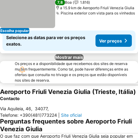
7,8
Boa
1.816
a 15.9 km de Aeroporto Friuli Venezia Giulia
Piscina exterior com vista para os vinhedos
V
Escolha popular
Selecione as datas para ver os preços
Ver preços
exatos.
Mostrar mais
Os preços e a disponibilidade que recebemos dos sites de reserva
mudam frequentemente. Como tal, pode haver diferenças entre as
ofertas que consulta no trivago e os preços que estão disponíveis
nos sites de reserva.
Aeroporto Friuli Venezia Giulia (Trieste, Itália)
Contacto
Via Aquileia, 46
,
34077
,
Telefone
:
+390(481)773224
|
Site oficial
Perguntas frequentes sobre Aeroporto Friuli
Venezia Giulia
O que faz com que Aeroporto Friuli Venezia Giulia seja popular em