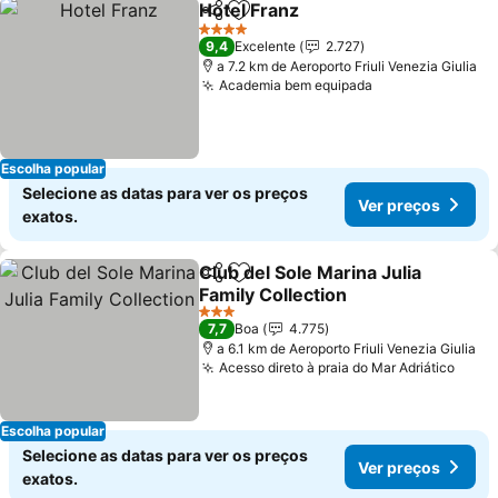
Hotel Franz
Partilhar
Adicionar aos favoritos
Ver preços
4 Estrelas
9,4
Excelente
2.727
a 7.2 km de Aeroporto Friuli Venezia Giulia
Academia bem equipada
Ver preços
Escolha popular
Selecione as datas para ver os preços
Ver preços
exatos.
Club del Sole Marina Julia
Partilhar
Adicionar aos favoritos
Family Collection
Ver preços
3 Estrelas
7,7
Boa
4.775
a 6.1 km de Aeroporto Friuli Venezia Giulia
Acesso direto à praia do Mar Adriático
Ver 
Escolha popular
Selecione as datas para ver os preços
Ver preços
exatos.