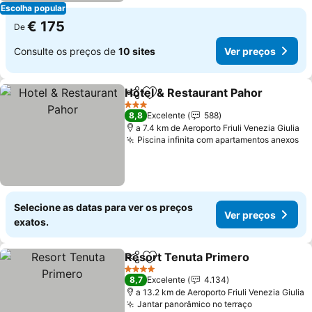
Escolha popular
€ 175
De
Consulte os preços de
10 sites
Ver preços
Hotel & Restaurant Pahor
Partilhar
Adicionar aos favoritos
3 Estrelas
8,8
Excelente
588
a 7.4 km de Aeroporto Friuli Venezia Giulia
Piscina infinita com apartamentos anexos
Ve
Selecione as datas para ver os preços
Ver preços
exatos.
Resort Tenuta Primero
Partilhar
Adicionar aos favoritos
Ver
4 Estrelas
8,7
Excelente
4.134
a 13.2 km de Aeroporto Friuli Venezia Giulia
Jantar panorâmico no terraço
Ver preços