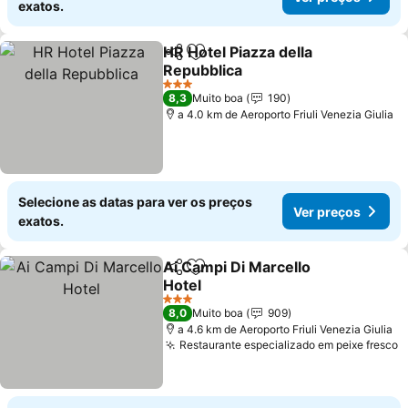
exatos.
HR Hotel Piazza della
Partilhar
Adicionar aos favoritos
Repubblica
Ver preços
3 Estrelas
8,3
Muito boa
190
a 4.0 km de Aeroporto Friuli Venezia Giulia
Selecione as datas para ver os preços
Ver preços
exatos.
Ai Campi Di Marcello
Partilhar
Adicionar aos favoritos
Hotel
Ver preços
3 Estrelas
8,0
Muito boa
909
a 4.6 km de Aeroporto Friuli Venezia Giulia
Restaurante especializado em peixe fresco
V