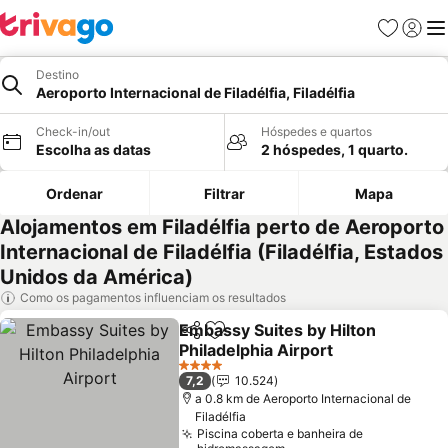
Favoritos
Iniciar
Me
Destino
Aeroporto Internacional de Filadélfia, Filadélfia
Check-in/out
Hóspedes e quartos
Escolha as datas
2 hóspedes, 1 quarto.
Ordenar
Filtrar
Mapa
Alojamentos em Filadélfia perto de Aeroporto
Internacional de Filadélfia (Filadélfia, Estados
Unidos da América)
Como os pagamentos influenciam os resultados
Embassy Suites by Hilton
Partilhar
Adicionar aos favoritos
Philadelphia Airport
4 Estrelas
7,2
10.524
a 0.8 km de Aeroporto Internacional de
Filadélfia
Piscina coberta e banheira de