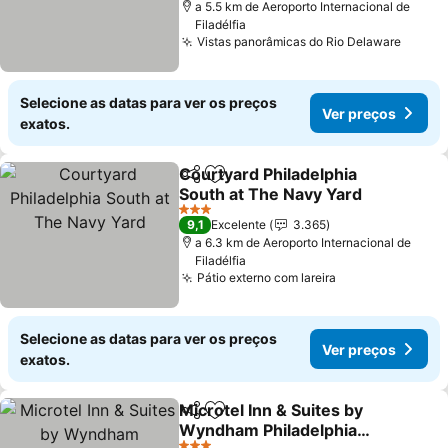
a 5.5 km de Aeroporto Internacional de
Filadélfia
Vistas panorâmicas do Rio Delaware
Selecione as datas para ver os preços
Ver preços
exatos.
Courtyard Philadelphia
Partilhar
Adicionar aos favoritos
South at The Navy Yard
3 Estrelas
9,1
Excelente
3.365
a 6.3 km de Aeroporto Internacional de
Filadélfia
Pátio externo com lareira
Selecione as datas para ver os preços
Ver preços
exatos.
Microtel Inn & Suites by
Partilhar
Adicionar aos favoritos
Wyndham Philadelphia