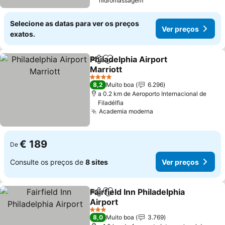
hidromassagem
Selecione as datas para ver os preços
Ver preços
exatos.
Philadelphia Airport
Partilhar
Adicionar aos favoritos
Marriott
4 Estrelas
8,2
Muito boa
6.296
a 0.2 km de Aeroporto Internacional de
Filadélfia
Academia moderna
€ 189
De
Consulte os preços de
8 sites
Ver preços
Fairfield Inn Philadelphia
Partilhar
Adicionar aos favoritos
Airport
3 Estrelas
8,0
Muito boa
3.769