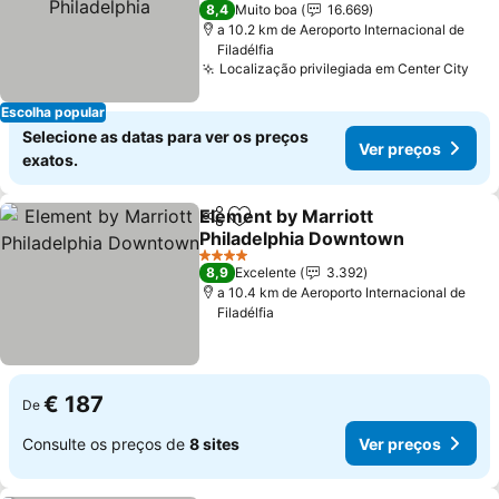
4 Estrelas
8,4
Muito boa
16.669
a 10.2 km de Aeroporto Internacional de
Filadélfia
Localização privilegiada em Center City
Escolha popular
Selecione as datas para ver os preços
Ver preços
exatos.
Element by Marriott
Partilhar
Adicionar aos favoritos
Philadelphia Downtown
4 Estrelas
8,9
Excelente
3.392
a 10.4 km de Aeroporto Internacional de
Filadélfia
€ 187
De
Consulte os preços de
8 sites
Ver preços