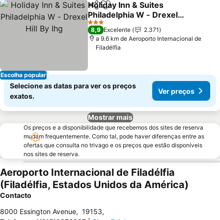
Holiday Inn & Suites
Partilhar
Adicionar aos favoritos
Philadelphia W - Drexel
Hill By Ihg
3 Estrelas
8,9
Excelente
2.371
a 9.6 km de Aeroporto Internacional de
Filadélfia
Escolha popular
Selecione as datas para ver os preços
Ver preços
exatos.
Mostrar mais
Os preços e a disponibilidade que recebemos dos sites de reserva
mudam frequentemente. Como tal, pode haver diferenças entre as
ofertas que consulta no trivago e os preços que estão disponíveis
nos sites de reserva.
Aeroporto Internacional de Filadélfia
(Filadélfia, Estados Unidos da América)
Contacto
8000 Essington Avenue
,
19153
,