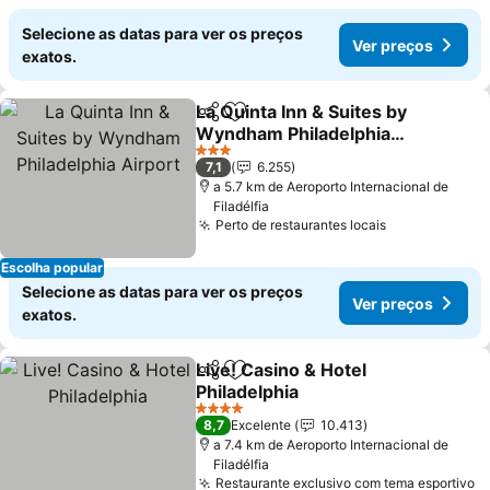
Selecione as datas para ver os preços
Ver preços
exatos.
La Quinta Inn & Suites by
Partilhar
Adicionar aos favoritos
Wyndham Philadelphia
Airport
3 Estrelas
7,1
6.255
a 5.7 km de Aeroporto Internacional de
Filadélfia
Perto de restaurantes locais
Escolha popular
Selecione as datas para ver os preços
Ver preços
exatos.
Live! Casino & Hotel
Partilhar
Adicionar aos favoritos
Philadelphia
4 Estrelas
8,7
Excelente
10.413
a 7.4 km de Aeroporto Internacional de
Filadélfia
Restaurante exclusivo com tema esportivo