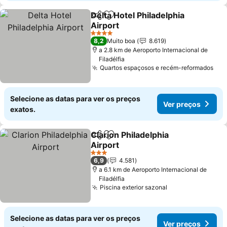
Delta Hotel Philadelphia
Partilhar
Adicionar aos favoritos
Airport
4 Estrelas
8,2
Muito boa
8.619
a 2.8 km de Aeroporto Internacional de
Filadélfia
Quartos espaçosos e recém-reformados
Selecione as datas para ver os preços
Ver preços
exatos.
Clarion Philadelphia
Partilhar
Adicionar aos favoritos
Airport
3 Estrelas
6,9
4.581
a 6.1 km de Aeroporto Internacional de
Filadélfia
Piscina exterior sazonal
Selecione as datas para ver os preços
Ver preços