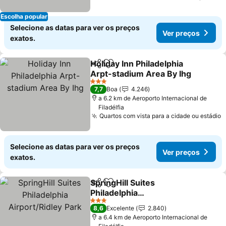
Escolha popular
Selecione as datas para ver os preços
Ver preços
exatos.
Holiday Inn Philadelphia
Partilhar
Adicionar aos favoritos
Arpt-stadium Area By Ihg
3 Estrelas
7,7
Boa
4.246
a 6.2 km de Aeroporto Internacional de
Filadélfia
Quartos com vista para a cidade ou estádio
Selecione as datas para ver os preços
Ver preços
exatos.
SpringHill Suites
Partilhar
Adicionar aos favoritos
Philadelphia
Airport/Ridley Park
3 Estrelas
8,6
Excelente
2.840
a 6.4 km de Aeroporto Internacional de