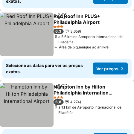
exatos.
Red Roof Inn PLUS+
Partilhar
Adicionar aos favoritos
Philadelphia Airport
3 Estrelas
6,3
3.659
a 5.6 km de Aeroporto Internacional de
Filadélfia
Área de piquenique ao ar livre
Selecione as datas para ver os preços
Ver preços
exatos.
Hampton Inn by Hilton
Partilhar
Adicionar aos favoritos
Philadelphia International
Airport
3 Estrelas
6,8
4.274
a 1.1 km de Aeroporto Internacional de
Filadélfia