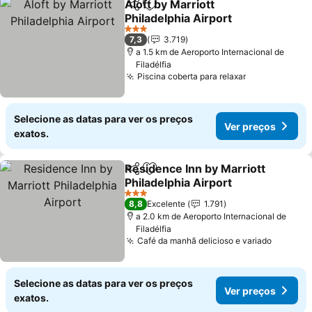
Aloft by Marriott
Partilhar
Adicionar aos favoritos
Philadelphia Airport
3 Estrelas
7,3
3.719
a 1.5 km de Aeroporto Internacional de
Filadélfia
Piscina coberta para relaxar
Selecione as datas para ver os preços
Ver preços
exatos.
Residence Inn by Marriott
Partilhar
Adicionar aos favoritos
Philadelphia Airport
3 Estrelas
8,8
Excelente
1.791
a 2.0 km de Aeroporto Internacional de
Filadélfia
Café da manhã delicioso e variado
Selecione as datas para ver os preços
Ver preços
exatos.