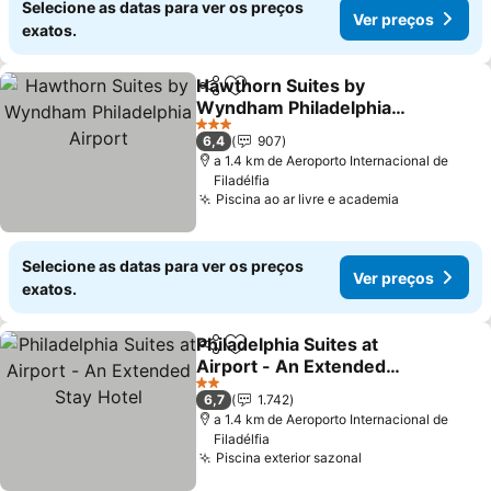
Selecione as datas para ver os preços
Ver preços
exatos.
Hawthorn Suites by
Partilhar
Adicionar aos favoritos
Wyndham Philadelphia
Airport
3 Estrelas
6,4
907
a 1.4 km de Aeroporto Internacional de
Filadélfia
Piscina ao ar livre e academia
Selecione as datas para ver os preços
Ver preços
exatos.
Philadelphia Suites at
Partilhar
Adicionar aos favoritos
Airport - An Extended
Stay Hotel
2 Estrelas
6,7
1.742
a 1.4 km de Aeroporto Internacional de
Filadélfia
Piscina exterior sazonal