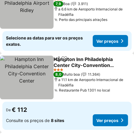
Airport Ridley
3 Estrelas
7,9
Boa
3.911
a 6.6 km de Aeroporto Internacional de
Filadélfia
Perto das principais atrações
Selecione as datas para ver os preços
Ver preços
exatos.
Hampton Inn Philadelphia
Partilhar
Adicionar aos favoritos
Center City-Convention
Center
3 Estrelas
8,0
Muito boa
11.364
a 11.1 km de Aeroporto Internacional de
Filadélfia
Restaurante Pub 1301 no local
€ 112
De
Consulte os preços de
8 sites
Ver preços