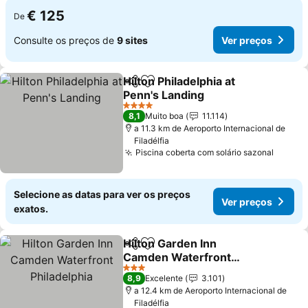
€ 125
De
Consulte os preços de
9 sites
Ver preços
Hilton Philadelphia at
Partilhar
Adicionar aos favoritos
Penn's Landing
4 Estrelas
8,1
Muito boa
11.114
a 11.3 km de Aeroporto Internacional de
Filadélfia
Piscina coberta com solário sazonal
Selecione as datas para ver os preços
Ver preços
exatos.
Hilton Garden Inn
Partilhar
Adicionar aos favoritos
Camden Waterfront
Philadelphia
3 Estrelas
8,9
Excelente
3.101
a 12.4 km de Aeroporto Internacional de
Filadélfia