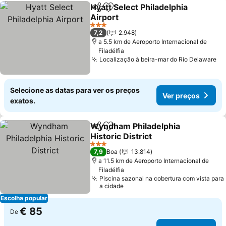
Hyatt Select Philadelphia
Partilhar
Adicionar aos favoritos
Airport
3 Estrelas
7,2
2.948
a 5.5 km de Aeroporto Internacional de
Filadélfia
Localização à beira-mar do Rio Delaware
Selecione as datas para ver os preços
Ver preços
exatos.
Wyndham Philadelphia
Partilhar
Adicionar aos favoritos
Historic District
3 Estrelas
7,9
Boa
13.814
a 11.5 km de Aeroporto Internacional de
Filadélfia
Piscina sazonal na cobertura com vista para
a cidade
Escolha popular
€ 85
De