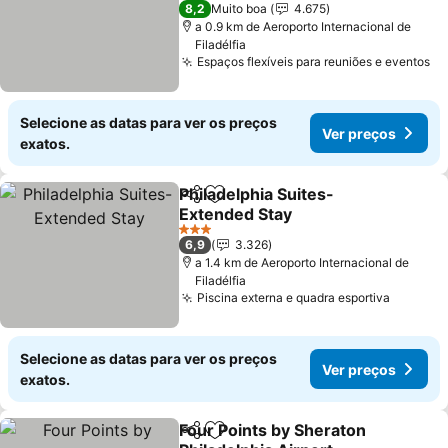
3 Estrelas
8,2
Muito boa
4.675
a 0.9 km de Aeroporto Internacional de
Filadélfia
Espaços flexíveis para reuniões e eventos
Selecione as datas para ver os preços
Ver preços
exatos.
Philadelphia Suites-
Partilhar
Adicionar aos favoritos
Extended Stay
3 Estrelas
6,9
3.326
a 1.4 km de Aeroporto Internacional de
Filadélfia
Piscina externa e quadra esportiva
Selecione as datas para ver os preços
Ver preços
exatos.
Four Points by Sheraton
Partilhar
Adicionar aos favoritos