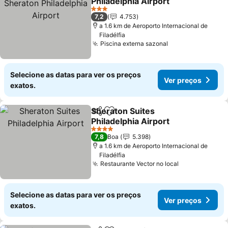
Philadelphia Airport
3 Estrelas
7,2
4.753
a 1.6 km de Aeroporto Internacional de
Filadélfia
Piscina externa sazonal
Selecione as datas para ver os preços
Ver preços
exatos.
Sheraton Suites
Partilhar
Adicionar aos favoritos
Philadelphia Airport
4 Estrelas
7,8
Boa
5.398
a 1.6 km de Aeroporto Internacional de
Filadélfia
Restaurante Vector no local
Selecione as datas para ver os preços
Ver preços
exatos.