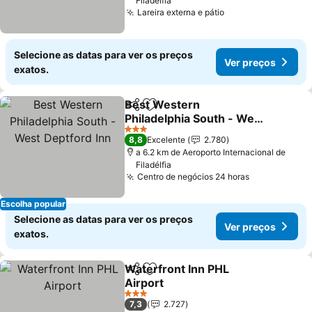
Filadélfia
Lareira externa e pátio
Selecione as datas para ver os preços
Ver preços
exatos.
Best Western
Partilhar
Adicionar aos favoritos
Philadelphia South - West
Deptford Inn
3 Estrelas
8,8
Excelente
2.780
a 6.2 km de Aeroporto Internacional de
Filadélfia
Centro de negócios 24 horas
Escolha popular
Selecione as datas para ver os preços
Ver preços
exatos.
Waterfront Inn PHL
Partilhar
Adicionar aos favoritos
Airport
3 Estrelas
7,3
2.727