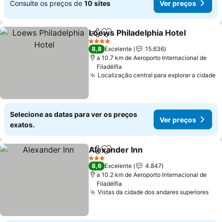
Consulte os preços de
10 sites
Ver preços
Loews Philadelphia Hotel
Partilhar
Adicionar aos favoritos
4 Estrelas
8,8
Excelente
15.636
a 10.7 km de Aeroporto Internacional de
Filadélfia
Localização central para explorar a cidade
Selecione as datas para ver os preços
Ver preços
exatos.
Alexander Inn
Partilhar
Adicionar aos favoritos
3 Estrelas
8,6
Excelente
4.847
a 10.2 km de Aeroporto Internacional de
Filadélfia
Vistas da cidade dos andares superiores