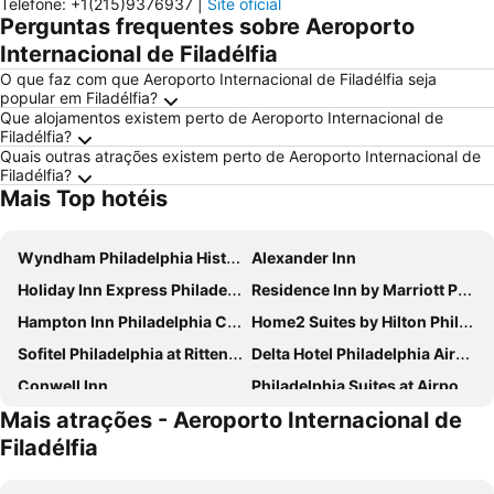
Telefone
:
+1(215)9376937
|
Site oficial
Perguntas frequentes sobre Aeroporto
Internacional de Filadélfia
O que faz com que Aeroporto Internacional de Filadélfia seja
popular em Filadélfia?
Que alojamentos existem perto de Aeroporto Internacional de
Filadélfia?
Quais outras atrações existem perto de Aeroporto Internacional de
Filadélfia?
Mais Top hotéis
Wyndham Philadelphia Historic District
Alexander Inn
Holiday Inn Express Philadelphia-midtown By Ihg
Residence Inn by Marriott Philadelphia Airport
Hampton Inn Philadelphia Center City-Convention Center
Home2 Suites by Hilton Philadelphia - Convention Center, PA
Sofitel Philadelphia at Rittenhouse Square
Delta Hotel Philadelphia Airport
Conwell Inn
Philadelphia Suites at Airport - An Extended Stay Hotel
Mais atrações - Aeroporto Internacional de
Holiday Inn Express Philadelphia - Penns Landing By Ihg
Philadelphia Marriott Downtown
Filadélfia
The Windsor Suites
DoubleTree by Hilton Philadelphia Airport
DoubleTree by Hilton Hotel Philadelphia Center City
Hilton Garden Inn Camden Waterfront Philadelphia