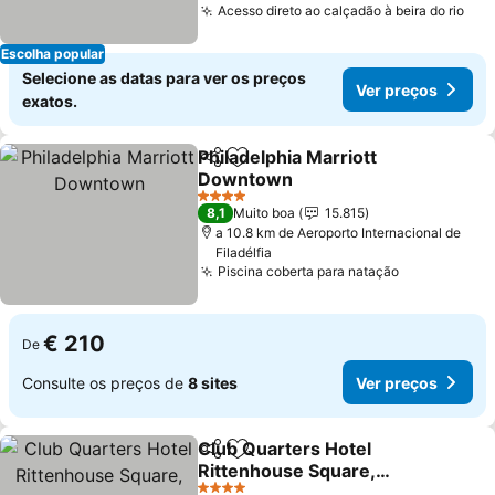
Acesso direto ao calçadão à beira do rio
Escolha popular
Selecione as datas para ver os preços
Ver preços
exatos.
Philadelphia Marriott
Partilhar
Adicionar aos favoritos
Downtown
4 Estrelas
8,1
Muito boa
15.815
a 10.8 km de Aeroporto Internacional de
Filadélfia
Piscina coberta para natação
€ 210
De
Consulte os preços de
8 sites
Ver preços
Club Quarters Hotel
Partilhar
Adicionar aos favoritos
Rittenhouse Square,
Philadelphia