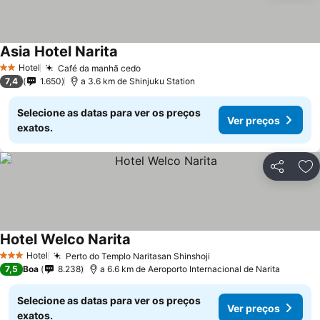
Asia Hotel Narita
Hotel
Café da manhã cedo
2 Estrelas
7,4
1.650
a 3.6 km de Shinjuku Station
Selecione as datas para ver os preços
Ver preços
exatos.
Partilhar
Ad
Hotel Welco Narita
Hotel
Perto do Templo Naritasan Shinshoji
3 Estrelas
7,5
Boa
8.238
a 6.6 km de Aeroporto Internacional de Narita
Selecione as datas para ver os preços
Ver preços
exatos.