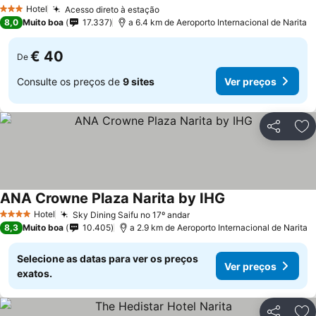
Hotel
Acesso direto à estação
3 Estrelas
8,0
Muito boa
17.337
a 6.4 km de Aeroporto Internacional de Narita
€ 40
De
Consulte os preços de
9 sites
Ver preços
Partilhar
Ad
ANA Crowne Plaza Narita by IHG
Hotel
Sky Dining Saifu no 17º andar
4 Estrelas
8,3
Muito boa
10.405
a 2.9 km de Aeroporto Internacional de Narita
Selecione as datas para ver os preços
Ver preços
exatos.