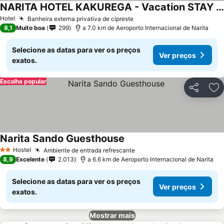
NARITA HOTEL KAKUREGA - Vacation STAY 72264v
Hotel
Banheira externa privativa de cipreste
8,1
Muito boa
299
a 7.0 km de Aeroporto Internacional de Narita
Selecione as datas para ver os preços
Ver preços
exatos.
Escolha popular
Partilhar
Ad
Narita Sando Guesthouse
Hostel
Ambiente de entrada refrescante
2 Estrelas
8,9
Excelente
2.013
a 6.6 km de Aeroporto Internacional de Narita
Selecione as datas para ver os preços
Ver preços
exatos.
Mostrar mais