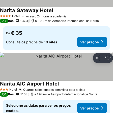
Narita Gateway Hotel
Hotel
Acesso 24 horas à academia
4 Estrelas
7,7
Boa
9.631
a 3.8 km de Aeroporto Internacional de Narita
€ 35
De
Consulte os preços de
10 sites
Ver preços
Partilhar
Ad
Narita AIC Airport Hotel
Hotel
Quartos selecionados com vista para a pista
3 Estrelas
7,6
Boa
1.163
a 1.9 km de Aeroporto Internacional de Narita
Selecione as datas para ver os preços
Ver preços
exatos.