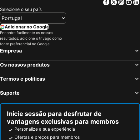
Facebook
Twitter
Insta
Yo
Mount Fuji
Port of Tokyo
Selecione o seu país
Ginza Metro Station
Ikebukuro Station
Haneda Airport Terminal 1 Station
Gotemba Premium Outlets
Adicionar no Google
Akihabara Metro Station
Roppongi Station
Encontre facilmente os nossos
resultados: adicione o trivago como
Ueno Metro Station
Shibuya Metro Station
fonte preferencial no Google.
Empresa
Hakone Yumoto hot spring
Taito
Uneo
Kawaguchi Lake
Os nossos produtos
Aeroporto Internacional de Narita
Tokyo Midtown Hall & Conference
Haneda Airport International Terminal Station
Harajuku Station
Termos e políticas
Ebina Station
Shinagawa
Suporte
Kabukicho
Fuji-Q Highland
Minato
Prefeitura Metropolitana de Tóquio
Inicie sessão para desfrutar de
Ebisu Station
Omotesando Station
vantagens exclusivas para membros
Kawasaki Station
Hakone Gora Park
Personalize a sua experiência
Nihonbashi Station-Tokyo
Haneda Airport Terminal 2
Ofertas e preços para membros