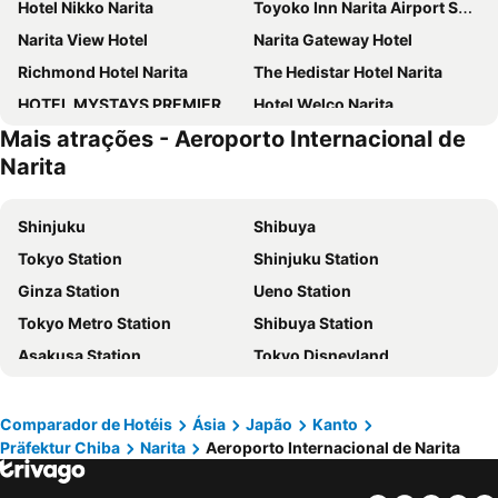
Hotel Nikko Narita
Toyoko Inn Narita Airport Shinkan
Narita View Hotel
Narita Gateway Hotel
Richmond Hotel Narita
The Hedistar Hotel Narita
HOTEL MYSTAYS PREMIER Narita
Hotel Welco Narita
Mais atrações - Aeroporto Internacional de
International Resort Hotel Yurakujo
APA Hotel Keisei Narita Ekimae
Narita
9h nine hours Narita Airport
International Garden Hotel Narita
ANA Crowne Plaza Narita by IHG
Waqoo Naritasanmonzen
Shinjuku
Shibuya
Center Hotel Narita2 R51
Comfort Hotel Narita
Tokyo Station
Shinjuku Station
Hilton Tokyo Narita Airport
Karin Doo Hotel
Ginza Station
Ueno Station
Grand Hotel Narita Airport
Narita Hotel Blan Chapel Christmas (Adult Only)
Tokyo Metro Station
Shibuya Station
Dongjingbnbhoteru
Asakusa Station
Tokyo Disneyland
Narita International Airport
Tokyo Disney Resort
Shinagawa Station
Shinjuku Metro Station
Comparador de Hotéis
Ásia
Japão
Kanto
Präfektur Chiba
Narita
Aeroporto Internacional de Narita
Asakusa Metro Station
Akasaka Station-Tokyo
International Airport Haneda
Akihabara Station