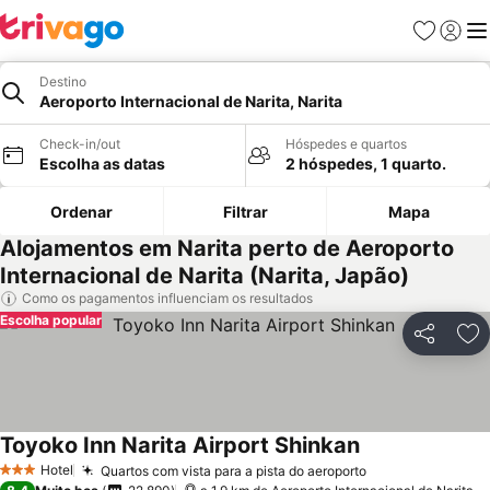
Favoritos
Iniciar
Me
Destino
Aeroporto Internacional de Narita, Narita
Check-in/out
Hóspedes e quartos
Escolha as datas
2 hóspedes, 1 quarto.
Ordenar
Filtrar
Mapa
Alojamentos em Narita perto de Aeroporto
Internacional de Narita (Narita, Japão)
Como os pagamentos influenciam os resultados
Escolha popular
Partilhar
Ad
Toyoko Inn Narita Airport Shinkan
Hotel
Quartos com vista para a pista do aeroporto
3 Estrelas