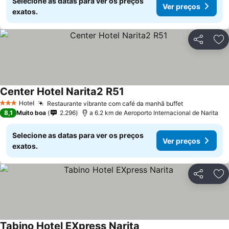
Selecione as datas para ver os preços
Ver preços
exatos.
Partilhar
Ad
Center Hotel Narita2 R51
Hotel
Restaurante vibrante com café da manhã buffet
3 Estrelas
8,1
Muito boa
2.296
a 6.2 km de Aeroporto Internacional de Narita
Selecione as datas para ver os preços
Ver preços
exatos.
Partilhar
Ad
Tabino Hotel EXpress Narita