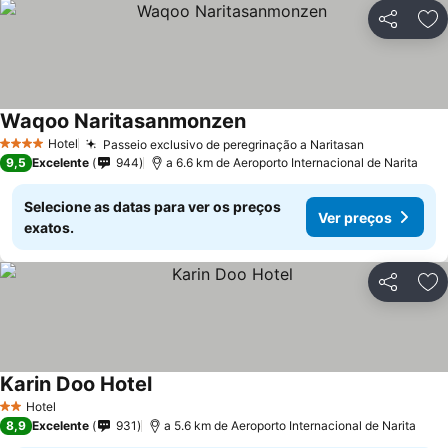
Partilhar
Ad
Waqoo Naritasanmonzen
Hotel
Passeio exclusivo de peregrinação a Naritasan
4 Estrelas
9,5
Excelente
944
a 6.6 km de Aeroporto Internacional de Narita
Selecione as datas para ver os preços
Ver preços
exatos.
Partilhar
Ad
Karin Doo Hotel
Hotel
2 Estrelas
8,9
Excelente
931
a 5.6 km de Aeroporto Internacional de Narita