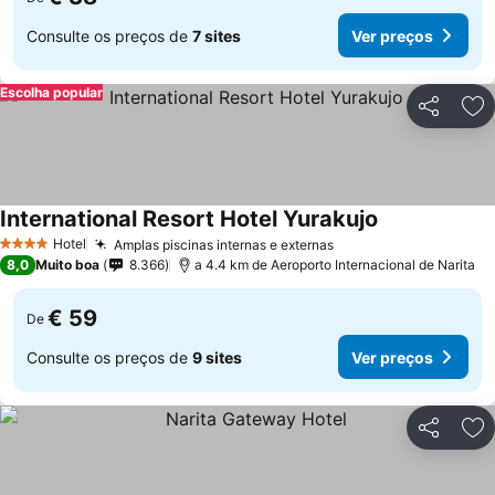
Consulte os preços de
7 sites
Ver preços
Escolha popular
Partilhar
Ad
International Resort Hotel Yurakujo
Hotel
Amplas piscinas internas e externas
4 Estrelas
8,0
Muito boa
8.366
a 4.4 km de Aeroporto Internacional de Narita
€ 59
De
Consulte os preços de
9 sites
Ver preços
Partilhar
Ad