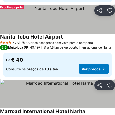
Escolha popular
Partilhar
Ad
Narita Tobu Hotel Airport
Hotel
Quartos espaçosos com vista para o aeroporto
4 Estrelas
8,3
Muito boa
49.497
a 1.8 km de Aeroporto Internacional de Narita
€ 40
De
Consulte os preços de
13 sites
Ver preços
Partilhar
Ad
Marroad International Hotel Narita