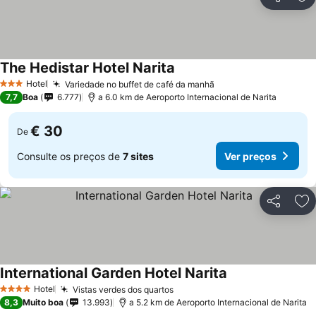
Partilhar
Ad
The Hedistar Hotel Narita
Hotel
Variedade no buffet de café da manhã
3 Estrelas
7,7
Boa
6.777
a 6.0 km de Aeroporto Internacional de Narita
€ 30
De
Consulte os preços de
7 sites
Ver preços
Partilhar
Ad
International Garden Hotel Narita
Hotel
Vistas verdes dos quartos
4 Estrelas
8,3
Muito boa
13.993
a 5.2 km de Aeroporto Internacional de Narita