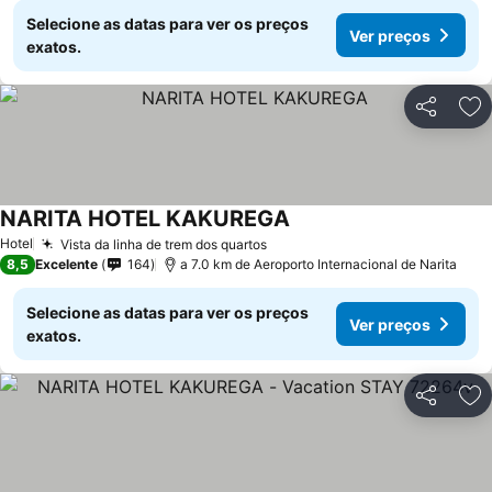
Selecione as datas para ver os preços
Ver preços
exatos.
Partilhar
Ad
NARITA HOTEL KAKUREGA
Hotel
Vista da linha de trem dos quartos
8,5
Excelente
164
a 7.0 km de Aeroporto Internacional de Narita
Selecione as datas para ver os preços
Ver preços
exatos.
Partilhar
Ad