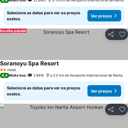
8,4
Muito boa
22.890
a 1.9 km de Aeroporto Internacional de Narita
Selecione as datas para ver os preços
Ver preços
exatos.
Escolha popular
Partilhar
Ad
Soranoyu Spa Resort
Hotel
2 Estrelas
8,4
Muito boa
2.849
a 2.0 km de Aeroporto Internacional de Narita
Selecione as datas para ver os preços
Ver preços
exatos.
Partilhar
Ad