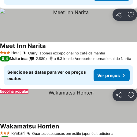
Partilhar
Ad
Meet Inn Narita
Hotel
Curry japonês excepcional no café da manhã
3 Estrelas
8,4
Muito boa
2.880
a 6.3 km de Aeroporto Internacional de Narita
Selecione as datas para ver os preços
Ver preços
exatos.
Escolha popular
Partilhar
Ad
Wakamatsu Honten
Ryokan
Quartos espaçosos em estilo japonês tradicional
3 Estrelas