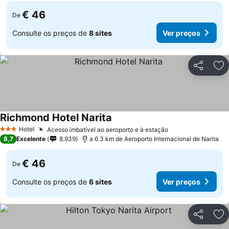
€ 46
De
Consulte os preços de
8 sites
Ver preços
Partilhar
Ad
Richmond Hotel Narita
Hotel
Acesso imbatível ao aeroporto e à estação
3 Estrelas
8,7
Excelente
8.939
a 6.3 km de Aeroporto Internacional de Narita
€ 46
De
Consulte os preços de
6 sites
Ver preços
Partilhar
Ad