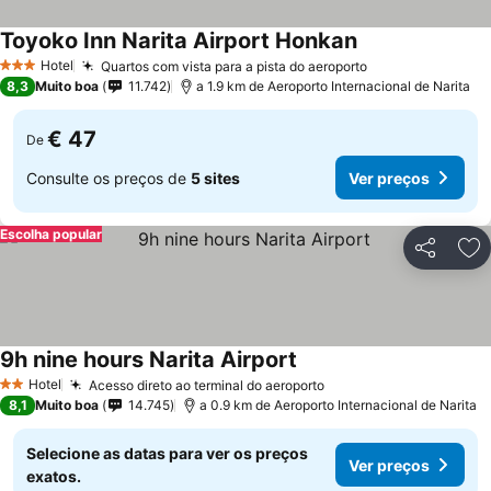
Toyoko Inn Narita Airport Honkan
Hotel
Quartos com vista para a pista do aeroporto
3 Estrelas
8,3
Muito boa
11.742
a 1.9 km de Aeroporto Internacional de Narita
€ 47
De
Consulte os preços de
5 sites
Ver preços
Escolha popular
Partilhar
Ad
9h nine hours Narita Airport
Hotel
Acesso direto ao terminal do aeroporto
2 Estrelas
8,1
Muito boa
14.745
a 0.9 km de Aeroporto Internacional de Narita
Selecione as datas para ver os preços
Ver preços
exatos.