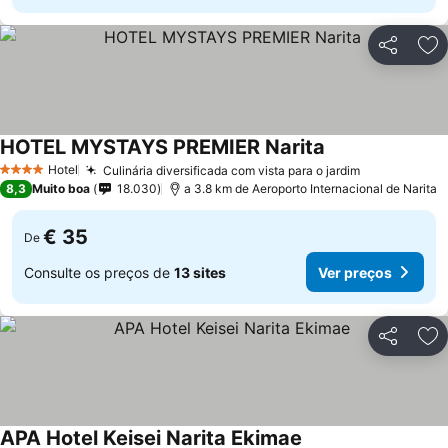
Partilhar
Ad
HOTEL MYSTAYS PREMIER Narita
Hotel
Culinária diversificada com vista para o jardim
4 Estrelas
8,3
Muito boa
18.030
a 3.8 km de Aeroporto Internacional de Narita
€ 35
De
Consulte os preços de
13 sites
Ver preços
Partilhar
Ad
APA Hotel Keisei Narita Ekimae