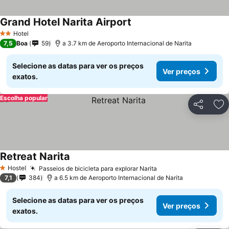
Grand Hotel Narita Airport
Hotel
2 Estrelas
7,5
Boa
59
a 3.7 km de Aeroporto Internacional de Narita
Selecione as datas para ver os preços
Ver preços
exatos.
Escolha popular
Partilhar
Ad
Retreat Narita
Hostel
Passeios de bicicleta para explorar Narita
1 Estrelas
7,1
384
a 6.5 km de Aeroporto Internacional de Narita
Selecione as datas para ver os preços
Ver preços
exatos.