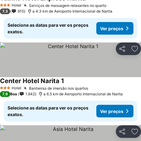
Hotel
Serviços de massagem relaxantes no quarto
3 Estrelas
7,3
915
a 4.3 km de Aeroporto Internacional de Narita
Selecione as datas para ver os preços
Ver preços
exatos.
Partilhar
Ad
Center Hotel Narita 1
Hotel
Banheiras de imersão nos quartos
3 Estrelas
7,9
Boa
1.942
a 6.5 km de Aeroporto Internacional de Narita
Selecione as datas para ver os preços
Ver preços
exatos.
Partilhar
Ad