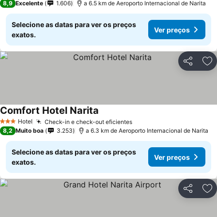
8,9
Excelente
1.606
a 6.5 km de Aeroporto Internacional de Narita
Selecione as datas para ver os preços
Ver preços
exatos.
Partilhar
Ad
Comfort Hotel Narita
Hotel
Check-in e check-out eficientes
3 Estrelas
8,2
Muito boa
3.253
a 6.3 km de Aeroporto Internacional de Narita
Selecione as datas para ver os preços
Ver preços
exatos.
Partilhar
Ad