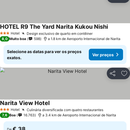
Ad
HOTEL R9 The Yard Narita Kukou Nishi
Hotel
Design exclusivo de quarto em contêiner
3 Estrelas
8,0
Muito boa
598
a 1.8 km de Aeroporto Internacional de Narita
Selecione as datas para ver os preços
Ver preços
exatos.
Partilhar
Ad
Narita View Hotel
Hotel
Culinária diversificada com quatro restaurantes
3 Estrelas
7,6
Boa
16.763
a 3.4 km de Aeroporto Internacional de Narita
€ 38
De