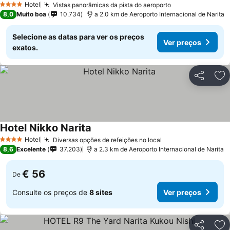
Hotel
Vistas panorâmicas da pista do aeroporto
4 Estrelas
8,0
Muito boa
10.734
a 2.0 km de Aeroporto Internacional de Narita
Selecione as datas para ver os preços
Ver preços
exatos.
Partilhar
Ad
Hotel Nikko Narita
Hotel
Diversas opções de refeições no local
4 Estrelas
8,6
Excelente
37.203
a 2.3 km de Aeroporto Internacional de Narita
€ 56
De
Consulte os preços de
8 sites
Ver preços
Partilhar