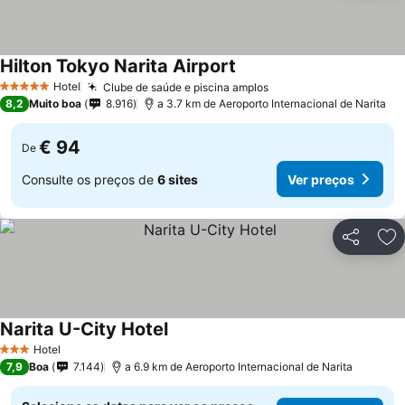
Hilton Tokyo Narita Airport
Hotel
Clube de saúde e piscina amplos
5 Estrelas
8,2
Muito boa
8.916
a 3.7 km de Aeroporto Internacional de Narita
€ 94
De
Consulte os preços de
6 sites
Ver preços
Partilhar
Ad
Narita U-City Hotel
Hotel
3 Estrelas
7,9
Boa
7.144
a 6.9 km de Aeroporto Internacional de Narita