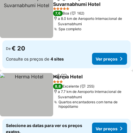
Partilhar
Adicionar aos favoritos
Suvarnabhumi Hotel
5 Estrelas
7,6
Boa
162
a 8.0 km de Aeroporto Internacional de
Suvarnabhumi
Spa completo
€ 20
De
Consulte os preços de
4 sites
Ver preços
Herma Hotel
Partilhar
Adicionar aos favoritos
3 Estrelas
8,8
Excelente
255
a 7.7 km de Aeroporto Internacional de
Suvarnabhumi
Quartos encantadores com tema de
hipopótamo
Selecione as datas para ver os preços
Ver preços
exatos.