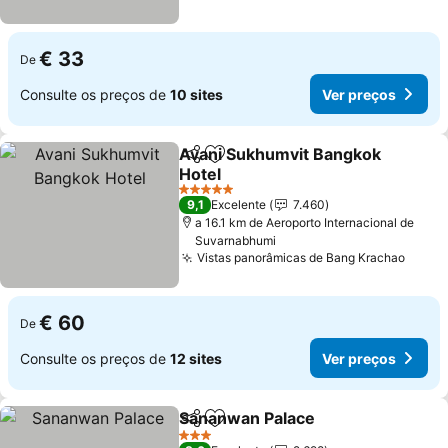
€ 33
De
Consulte os preços de
10 sites
Ver preços
Avani Sukhumvit Bangkok
Partilhar
Adicionar aos favoritos
Hotel
5 Estrelas
9,1
Excelente
7.460
a 16.1 km de Aeroporto Internacional de
Suvarnabhumi
Vistas panorâmicas de Bang Krachao
€ 60
De
Consulte os preços de
12 sites
Ver preços
Sananwan Palace
Partilhar
Adicionar aos favoritos
3 Estrelas