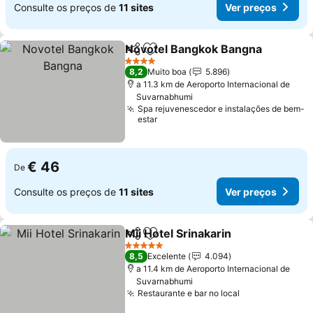
Consulte os preços de
11 sites
Ver preços
Novotel Bangkok Bangna
Partilhar
Adicionar aos favoritos
4 Estrelas
8,2
Muito boa
5.896
a 11.3 km de Aeroporto Internacional de
Suvarnabhumi
Spa rejuvenescedor e instalações de bem-
estar
€ 46
De
Consulte os preços de
11 sites
Ver preços
Mii Hotel Srinakarin
Partilhar
Adicionar aos favoritos
5 Estrelas
8,5
Excelente
4.094
a 11.4 km de Aeroporto Internacional de
Suvarnabhumi
Restaurante e bar no local