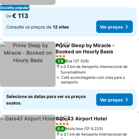
Escolha popular
€ 113
De
Consulte os preços de
12 sites
Ver preços
Prime Sleep by Miracle -
Partilhar
Adicionar aos favoritos
Booked on Hourly Basis
3 Estrelas
7,6
Boa
638
a 0.5 km de Aeroporto Internacional de
Suvarnabhumi
Café aconchegante com vista para o
aeroporto
Selecione as datas para ver os preços
Ver preços
exatos.
Gate43 Airport Hotel
Partilhar
Adicionar aos favoritos
4 Estrelas
8,4
Muito boa
6.233
a 3.1 km de Aeroporto Internacional de