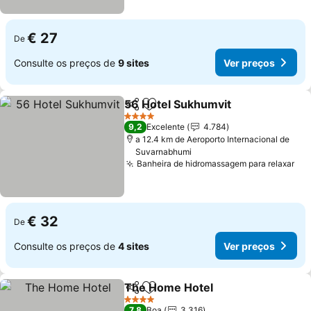
€ 27
De
Consulte os preços de
9 sites
Ver preços
56 Hotel Sukhumvit
Partilhar
Adicionar aos favoritos
4 Estrelas
9,2
Excelente
4.784
a 12.4 km de Aeroporto Internacional de
Suvarnabhumi
Banheira de hidromassagem para relaxar
€ 32
De
Consulte os preços de
4 sites
Ver preços
The Home Hotel
Partilhar
Adicionar aos favoritos
4 Estrelas
7,8
Boa
3.316