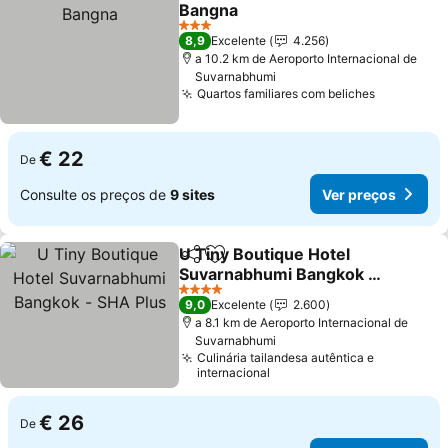
Adicionar aos favoritos
Bangna
3 Estrelas
8,9
Excelente
4.256
a 10.2 km de Aeroporto Internacional de
Suvarnabhumi
Quartos familiares com beliches
€ 22
De
Consulte os preços de
9 sites
Ver preços
U Tiny Boutique Hotel
Partilhar
Adicionar aos favoritos
Suvarnabhumi Bangkok -
SHA Plus
4 Estrelas
9,0
Excelente
2.600
a 8.1 km de Aeroporto Internacional de
Suvarnabhumi
Culinária tailandesa autêntica e
internacional
€ 26
De