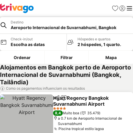
Favoritos
Iniciar
Me
Destino
Aeroporto Internacional de Suvarnabhumi, Bangkok
Check-in/out
Hóspedes e quartos
Escolha as datas
2 hóspedes, 1 quarto.
Ordenar
Filtrar
Mapa
Alojamentos em Bangkok perto de Aeroporto
Internacional de Suvarnabhumi (Bangkok,
Tailândia)
Como os pagamentos influenciam os resultados
Hyatt Regency Bangkok
Partilhar
Adicionar aos favoritos
Suvarnabhumi Airport
4 Estrelas
8,4
Muito boa
35.479
a 0.7 km de Aeroporto Internacional de
Suvarnabhumi
Piscina tropical estilo lagoa