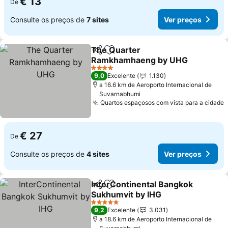
€ 13
De
Consulte os preços de
7 sites
Ver preços
The Quarter
Partilhar
Adicionar aos favoritos
Ramkhamhaeng by UHG
4 Estrelas
9,0
Excelente
1.130
a 16.6 km de Aeroporto Internacional de
Suvarnabhumi
Quartos espaçosos com vista para a cidade
€ 27
De
Consulte os preços de
4 sites
Ver preços
InterContinental Bangkok
Partilhar
Adicionar aos favoritos
Sukhumvit by IHG
5 Estrelas
9,2
Excelente
3.031
a 18.6 km de Aeroporto Internacional de