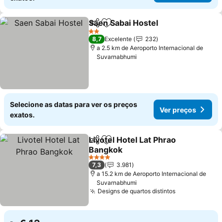
Saen Sabai Hostel
Partilhar
Adicionar aos favoritos
2 Estrelas
8,7
Excelente
232
a 2.5 km de Aeroporto Internacional de
Suvarnabhumi
Selecione as datas para ver os preços
Ver preços
exatos.
Livotel Hotel Lat Phrao
Partilhar
Adicionar aos favoritos
Bangkok
4 Estrelas
7,3
3.981
a 15.2 km de Aeroporto Internacional de
Suvarnabhumi
Designs de quartos distintos