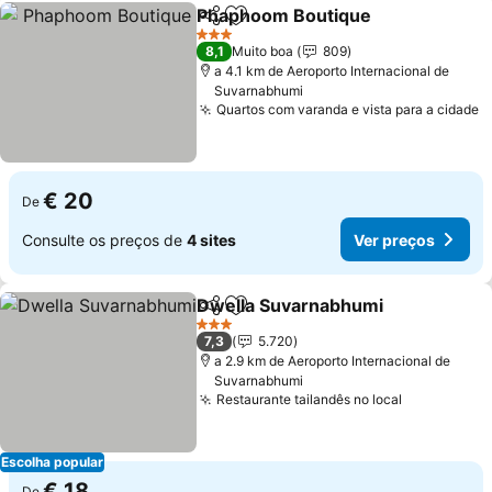
Phaphoom Boutique
Partilhar
Adicionar aos favoritos
3 Estrelas
8,1
Muito boa
809
a 4.1 km de Aeroporto Internacional de
Suvarnabhumi
Quartos com varanda e vista para a cidade
€ 20
De
Consulte os preços de
4 sites
Ver preços
Dwella Suvarnabhumi
Partilhar
Adicionar aos favoritos
3 Estrelas
7,3
5.720
a 2.9 km de Aeroporto Internacional de
Suvarnabhumi
Restaurante tailandês no local
Escolha popular
€ 18
De