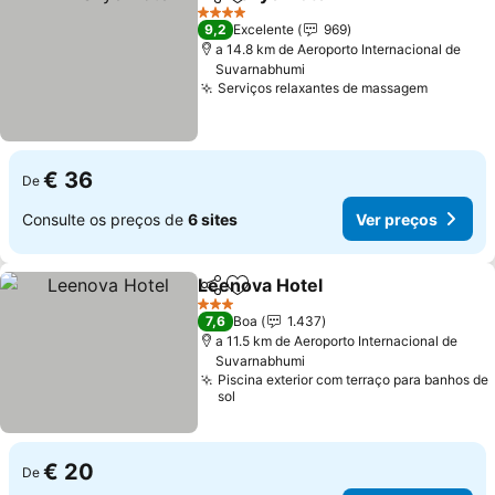
Partilhar
Adicionar aos favoritos
4 Estrelas
9,2
Excelente
969
a 14.8 km de Aeroporto Internacional de
Suvarnabhumi
Serviços relaxantes de massagem
€ 36
De
Consulte os preços de
6 sites
Ver preços
Leenova Hotel
Partilhar
Adicionar aos favoritos
3 Estrelas
7,6
Boa
1.437
a 11.5 km de Aeroporto Internacional de
Suvarnabhumi
Piscina exterior com terraço para banhos de
sol
€ 20
De