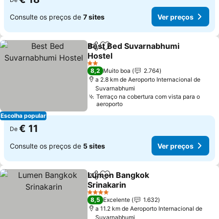
Consulte os preços de
7 sites
Ver preços
Best Bed Suvarnabhumi
Partilhar
Adicionar aos favoritos
Hostel
2 Estrelas
8,2
Muito boa
2.764
a 2.8 km de Aeroporto Internacional de
Suvarnabhumi
Terraço na cobertura com vista para o
aeroporto
Escolha popular
€ 11
De
Consulte os preços de
5 sites
Ver preços
Lumen Bangkok
Partilhar
Adicionar aos favoritos
Srinakarin
4 Estrelas
8,5
Excelente
1.632
a 11.2 km de Aeroporto Internacional de
Suvarnabhumi