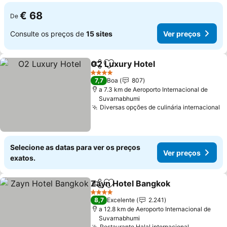
€ 68
De
Consulte os preços de
15 sites
Ver preços
O2 Luxury Hotel
Partilhar
Adicionar aos favoritos
4 Estrelas
7,7
Boa
807
a 7.3 km de Aeroporto Internacional de
Suvarnabhumi
Diversas opções de culinária internacional
Selecione as datas para ver os preços
Ver preços
exatos.
Zayn Hotel Bangkok
Partilhar
Adicionar aos favoritos
4 Estrelas
8,7
Excelente
2.241
a 12.8 km de Aeroporto Internacional de
Suvarnabhumi
Restaurante Halal internacional