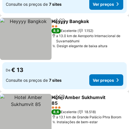
Consulte os preços de
7 sites
Ver preços
Heyyyy Bangkok
Partilhar
Adicionar aos favoritos
2 Estrelas
8,9
Excelente
1.152
a 13.0 km de Aeroporto Internacional de
Suvarnabhumi
Design elegante de baixa altura
€ 13
De
Consulte os preços de
7 sites
Ver preços
Hotel Amber Sukhumvit
Partilhar
Adicionar aos favoritos
85
3 Estrelas
8,6
Excelente
18.518
a 13.1 km de Grande Palácio Phra Borom
Instalações de bem-estar