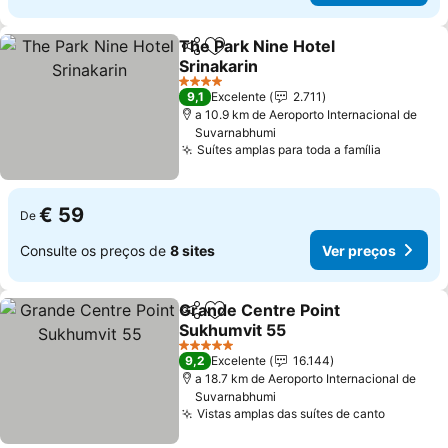
The Park Nine Hotel
Partilhar
Adicionar aos favoritos
Srinakarin
4 Estrelas
9,1
Excelente
2.711
a 10.9 km de Aeroporto Internacional de
Suvarnabhumi
Suítes amplas para toda a família
€ 59
De
Consulte os preços de
8 sites
Ver preços
Grande Centre Point
Partilhar
Adicionar aos favoritos
Sukhumvit 55
5 Estrelas
9,2
Excelente
16.144
a 18.7 km de Aeroporto Internacional de
Suvarnabhumi
Vistas amplas das suítes de canto