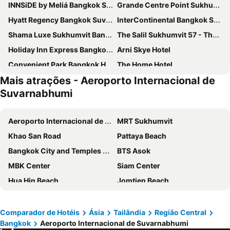
INNSiDE by Meliá Bangkok Sukhumvit
Grande Centre Point Sukhumvit 55
Hyatt Regency Bangkok Suvarnabhumi Airport
InterContinental Bangkok Sukhumvit by IHG
Shama Luxe Sukhumvit Bangkok
The Salil Sukhumvit 57 - Thonglor
Holiday Inn Express Bangkok Soi Soonvijai By Ihg
Arni Skye Hotel
Convenient Park Bangkok Hotel
The Home Hotel
Mais atrações - Aeroporto Internacional de
56 Hotel Sukhumvit
The Park Nine Hotel Suvarnabhumi
Suvarnabhumi
Sunday Platinum Suites
La Petite Salil Sukhumvit Thonglor 1
Siam Mandarina Hotel
Jasmine 59 Hotel
Aeroporto Internacional de Suvarnabhumi
MRT Sukhumvit
137 Pillars Suites Bangkok
Mii Hotel Srinakarin
Khao San Road
Pattaya Beach
Lucky Hotel Bangkok
Jasmine Grande Residence
Bangkok City and Temples Tour
BTS Asok
137 Pillars Residences Bangkok
Oakwood Studios Sukhumvit Bangkok
MBK Center
Siam Center
ibis Styles Bangkok Sukhumvit Phra Khanong
MUU Bangkok, Small Luxury Hotels of the World
Hua Hin Beach
Jomtien Beach
Cassia Rama 9 Bangkok
Zayn Hotel Bangkok
Grand Palace and Temples and City Tour
Lumphini-Park
Divalux Resort & Spa Bangkok, Suvarnabhumi Airport-Free Shuttle
Cross Vibe Bangkok Sukhumvit
BTS Siam
BTS Phaya Thai
Comparador de Hotéis
Ásia
Tailândia
Região Central
Nasa Bangkok
Staybridge Suites Bangkok Thonglor By Ihg
Bangkok
Aeroporto Internacional de Suvarnabhumi
Bangkok's Grand Palace Complex and Wat Phra Kaew
BTS Nana
Happihaus Hotel Bangkok
At Residence Suvarnabhumi