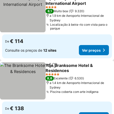
Partilhar
Adicionar aos favoritos
International Airport
4 Estrelas
8,1
Muito boa
9.320
a 1.9 km de Aeroporto Internacional de
Sydney
Localização à beira-rio com vista para o
parque
€ 114
De
Consulte os preços de
12 sites
Ver preços
The Branksome Hotel &
Partilhar
Adicionar aos favoritos
Residences
5 Estrelas
8,8
Excelente
6.530
a 1.4 km de Aeroporto Internacional de
Sydney
Piscina coberta com arte indígena
€ 138
De