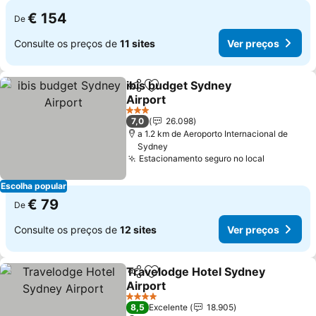
€ 154
De
Consulte os preços de
11 sites
Ver preços
ibis budget Sydney
Partilhar
Adicionar aos favoritos
Airport
3 Estrelas
7,0
26.098
a 1.2 km de Aeroporto Internacional de
Sydney
Estacionamento seguro no local
Escolha popular
€ 79
De
Consulte os preços de
12 sites
Ver preços
Travelodge Hotel Sydney
Partilhar
Adicionar aos favoritos
Airport
4 Estrelas
8,5
Excelente
18.905