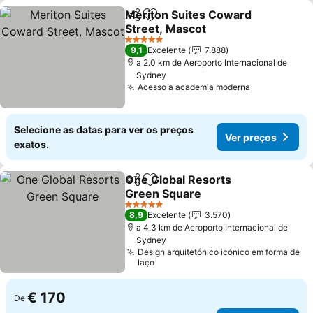
Meriton Suites Coward
Partilhar
Adicionar aos favoritos
Street, Mascot
5 Estrelas
9,1
Excelente
7.888
a 2.0 km de Aeroporto Internacional de
Sydney
Acesso a academia moderna
Selecione as datas para ver os preços
Ver preços
exatos.
One Global Resorts
Partilhar
Adicionar aos favoritos
Green Square
5 Estrelas
8,9
Excelente
3.570
a 4.3 km de Aeroporto Internacional de
Sydney
Design arquitetónico icónico em forma de
laço
€ 170
De