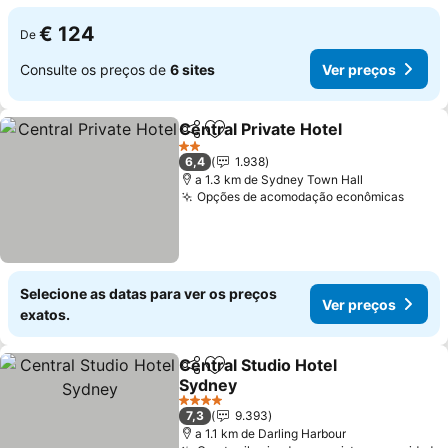
€ 124
De
Consulte os preços de
6 sites
Ver preços
Central Private Hotel
Partilhar
Adicionar aos favoritos
2 Estrelas
6,4
1.938
a 1.3 km de Sydney Town Hall
Opções de acomodação econômicas
Selecione as datas para ver os preços
Ver preços
exatos.
Central Studio Hotel
Partilhar
Adicionar aos favoritos
Sydney
4 Estrelas
7,3
9.393
a 1.1 km de Darling Harbour