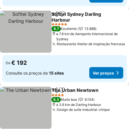
Sofitel Sydney Darling
Partilhar
Adicionar aos favoritos
Harbour
5 Estrelas
8,7
Excelente
13.888
a 7.6 km de Aeroporto Internacional de
Sydney
Restaurante Atelier de inspiração francesa
€ 192
De
Consulte os preços de
15 sites
Ver preços
The Urban Newtown
Partilhar
Adicionar aos favoritos
4 Estrelas
8,3
Muito boa
6.154
a 3.6 km de Darling Harbour
Design de suíte industrial-chique