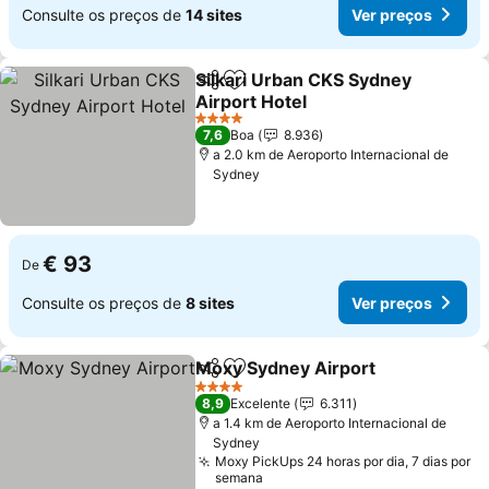
Consulte os preços de
14 sites
Ver preços
Silkari Urban CKS Sydney
Partilhar
Adicionar aos favoritos
Airport Hotel
4 Estrelas
7,6
Boa
8.936
a 2.0 km de Aeroporto Internacional de
Sydney
€ 93
De
Consulte os preços de
8 sites
Ver preços
Moxy Sydney Airport
Partilhar
Adicionar aos favoritos
4 Estrelas
8,9
Excelente
6.311
a 1.4 km de Aeroporto Internacional de
Sydney
Moxy PickUps 24 horas por dia, 7 dias por
semana