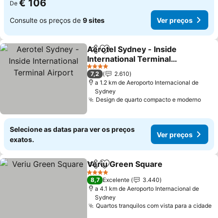
€ 106
De
Consulte os preços de
9 sites
Ver preços
Aerotel Sydney - Inside
Partilhar
Adicionar aos favoritos
International Terminal
Airport
4 Estrelas
7,2
2.610
a 1.2 km de Aeroporto Internacional de
Sydney
Design de quarto compacto e moderno
Selecione as datas para ver os preços
Ver preços
exatos.
Veriu Green Square
Partilhar
Adicionar aos favoritos
4 Estrelas
8,7
Excelente
3.440
a 4.1 km de Aeroporto Internacional de
Sydney
Quartos tranquilos com vista para a cidade