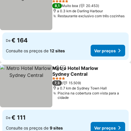
5 Estrelas
8,1
Muito boa
20.453
a 0.3 km de Darling Harbour
Restaurante exclusivo com três cozinhas
€ 164
De
Consulte os preços de
12 sites
Ver preços
Metro Hotel Marlow
Partilhar
Adicionar aos favoritos
Sydney Central
4 Estrelas
7,3
15.509
a 0.7 km de Sydney Town Hall
Piscina na cobertura com vista para a
cidade
€ 111
De
Consulte os preços de
9 sites
Ver preços