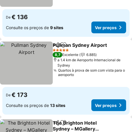
€ 136
De
Consulte os preços de
9 sites
Ver preços
Pullman Sydney Airport
Partilhar
Adicionar aos favoritos
5 Estrelas
8,7
Excelente
6.885
a 1.4 km de Aeroporto Internacional de
Sydney
Quartos à prova de som com vista para o
aeroporto
€ 173
De
Consulte os preços de
13 sites
Ver preços
The Brighton Hotel
Partilhar
Adicionar aos favoritos
Sydney – MGallery