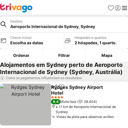
Favoritos
Iniciar
Me
Destino
Aeroporto Internacional de Sydney, Sydney
Check-in/out
Hóspedes e quartos
Escolha as datas
2 hóspedes, 1 quarto.
Ordenar
Filtrar
Mapa
Alojamentos em Sydney perto de Aeroporto
Internacional de Sydney (Sydney, Austrália)
Como os pagamentos influenciam os resultados
Rydges Sydney Airport
Partilhar
Adicionar aos favoritos
Hotel
4 Estrelas
8,4
Muito boa
28.404
a 1.1 km de Aeroporto Internacional de
Sydney
Vistas da pista para observar aviões