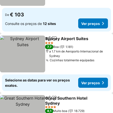
€ 103
De
Consulte os preços de
12 sites
Ver preços
Sydney Airport Suites
Partilhar
Adicionar aos favoritos
3 Estrelas
7,7
Boa
1.181
a 1.7 km de Aeroporto Internacional de
Sydney
Cozinhas totalmente equipadas
Selecione as datas para ver os preços
Ver preços
exatos.
Great Southern Hotel
Partilhar
Adicionar aos favoritos
Sydney
4 Estrelas
8,1
Muito boa
18.729