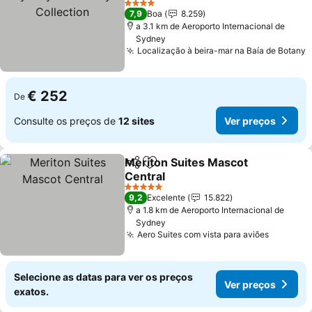
Collection
4 Estrelas
7,9
Boa
8.259
a 3.1 km de Aeroporto Internacional de
Sydney
Localização à beira-mar na Baía de Botany
€ 252
De
Consulte os preços de
12 sites
Ver preços
Meriton Suites Mascot
Partilhar
Adicionar aos favoritos
Central
5 Estrelas
9,2
Excelente
15.822
a 1.8 km de Aeroporto Internacional de
Sydney
Aero Suites com vista para aviões
Selecione as datas para ver os preços
Ver preços
exatos.