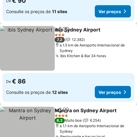
€ 90
De
Consulte os preços de
11 sites
Ver preços
ibis Sydney Airport
Partilhar
Adicionar aos favoritos
3 Estrelas
7,2
12.382
a 1.5 km de Aeroporto Internacional de
Sydney
Ibis Kitchen & Bar 24 horas
€ 86
De
Consulte os preços de
12 sites
Ver preços
Mantra on Sydney Airport
Partilhar
Adicionar aos favoritos
4 Estrelas
8,2
Muito boa
6.254
a 1.1 km de Aeroporto Internacional de
Sydney
Restaurante e bar no local