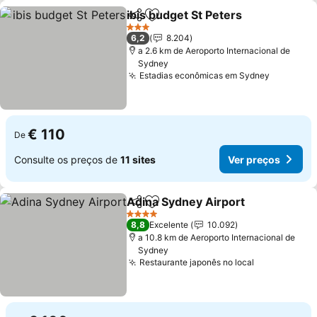
ibis budget St Peters
Partilhar
Adicionar aos favoritos
3 Estrelas
6,2
8.204
a 2.6 km de Aeroporto Internacional de
Sydney
Estadias econômicas em Sydney
€ 110
De
Consulte os preços de
11 sites
Ver preços
Adina Sydney Airport
Partilhar
Adicionar aos favoritos
4 Estrelas
8,8
Excelente
10.092
a 10.8 km de Aeroporto Internacional de
Sydney
Restaurante japonês no local