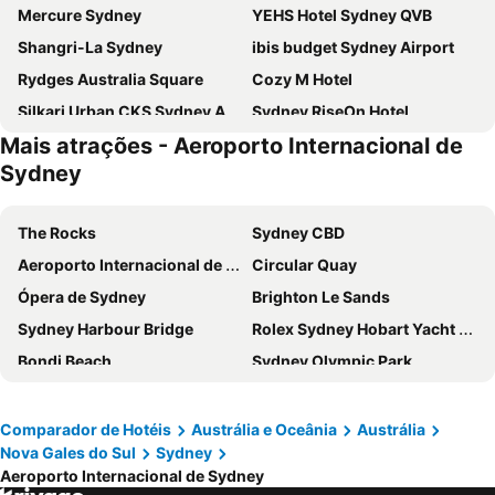
Mercure Sydney
YEHS Hotel Sydney QVB
Shangri-La Sydney
ibis budget Sydney Airport
Rydges Australia Square
Cozy M Hotel
Silkari Urban CKS Sydney Airport Hotel
Sydney RiseOn Hotel
Mais atrações - Aeroporto Internacional de
Shakespeare Hotel
Crowne Plaza Sydney Macquarie Park By Ihg
Sydney
The Sydney Boulevard Hotel
PARKROYAL Darling Harbour, Sydney
The Occidental Hotel
Crowne Plaza Sydney Darling Harbour By Ihg
The Rocks
Sydney CBD
YEHS Hotel Sydney CBD
ibis Sydney World Square
Aeroporto Internacional de Sydney
Circular Quay
Castlereagh Boutique Hotel, an Ascend Collection Hotel
Travelodge Hotel Sydney Airport
Ópera de Sydney
Brighton Le Sands
Hyatt Regency Sydney
Holiday Inn Express Sydney Macquarie Park By Ihg
Sydney Harbour Bridge
Rolex Sydney Hobart Yacht Race
Rydges Sydney Central
Song Hotel Sydney
Bondi Beach
Sydney Olympic Park
Novotel Sydney City Centre
Kirketon Hotel Sydney
Palm Beach
Estação Ferroviária Central - Terminal de Sydney
The Australian Heritage Hotel
View Sydney
Coogee Beach
Tamarama Beach
Comparador de Hotéis
Austrália e Oceânia
Austrália
Rydges Darling Square Apartment Hotel
Sydney Harbour Marriott Hotel at Circular Quay
Nova Gales do Sul
Sydney
Sydney Football Stadium
Darlinghurst
Hotel Indigo Sydney Potts Point By Ihg
Darlo Bar Darlinghurst
Aeroporto Internacional de Sydney
Sydney Tower - Centrepoint Tower
Clovelly Beach