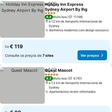
Holiday Inn Express
Partilhar
Adicionar aos favoritos
Sydney Airport By Ihg
4 Estrelas
8,4
Muito boa
11.168
a 1.2 km de Aeroporto Internacional de
Sydney
Banheiros modernos com design exclusivo
€ 119
De
Consulte os preços de
7 sites
Ver preços
Quest Mascot
Partilhar
Adicionar aos favoritos
5 Estrelas
8,3
Muito boa
6.781
a 1.3 km de Aeroporto Internacional de
Sydney
Apartamentos recém-reformados