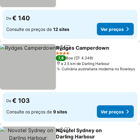
€ 140
De
Consulte os preços de
12 sites
Ver preços
Rydges Camperdown
Partilhar
Adicionar aos favoritos
4 Estrelas
7,8
Boa
4.348
a 2.5 km de Darling Harbour
Culinária australiana moderna no Rowleys
€ 103
De
Consulte os preços de
9 sites
Ver preços
Novotel Sydney on
Partilhar
Adicionar aos favoritos
Darling Harbour