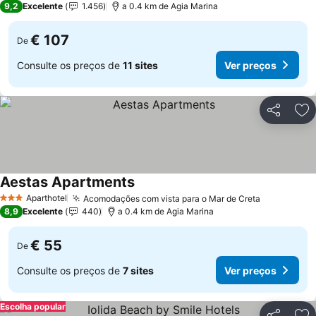
9,2
Excelente
1.456
a 0.4 km de Agia Marina
€ 107
De
Consulte os preços de
11 sites
Ver preços
Partilhar
Ad
Aestas Apartments
Aparthotel
Acomodações com vista para o Mar de Creta
3 Estrelas
8,9
Excelente
440
a 0.4 km de Agia Marina
€ 55
De
Consulte os preços de
7 sites
Ver preços
Escolha popular