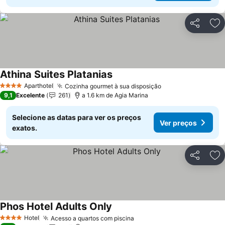
Partilhar
Ad
Athina Suites Platanias
Aparthotel
Cozinha gourmet à sua disposição
4 Estrelas
9,1
Excelente
261
a 1.6 km de Agia Marina
Selecione as datas para ver os preços
Ver preços
exatos.
Partilhar
Ad
Phos Hotel Adults Only
Hotel
Acesso a quartos com piscina
4 Estrelas