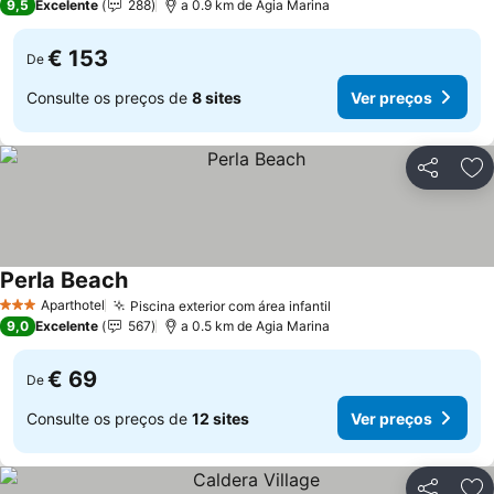
9,5
Excelente
288
a 0.9 km de Agia Marina
€ 153
De
Consulte os preços de
8 sites
Ver preços
Partilhar
Ad
Perla Beach
Aparthotel
Piscina exterior com área infantil
3 Estrelas
9,0
Excelente
567
a 0.5 km de Agia Marina
€ 69
De
Consulte os preços de
12 sites
Ver preços