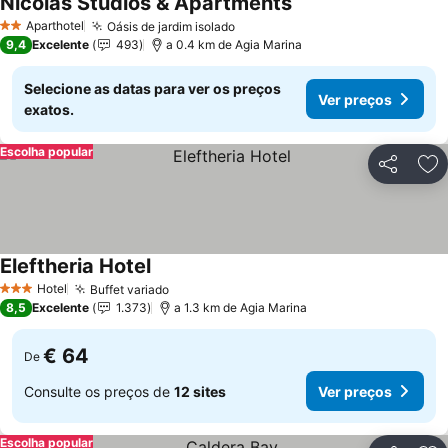
Nicolas Studios & Apartments
Aparthotel
Oásis de jardim isolado
2 Estrelas
9,4
Excelente
493
a 0.4 km de Agia Marina
Selecione as datas para ver os preços
Ver preços
exatos.
Escolha popular
Partilhar
Ad
Eleftheria Hotel
Hotel
Buffet variado
3 Estrelas
8,5
Excelente
1.373
a 1.3 km de Agia Marina
€ 64
De
Consulte os preços de
12 sites
Ver preços
Escolha popular