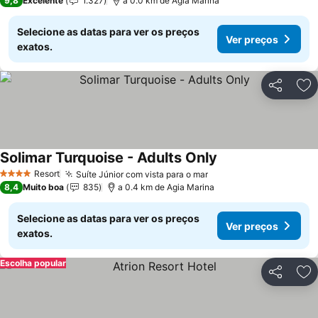
9,8
Excelente
1.327
a 0.0 km de Agia Marina
Selecione as datas para ver os preços
Ver preços
exatos.
Partilhar
Ad
Solimar Turquoise - Adults Only
Resort
Suíte Júnior com vista para o mar
4 Estrelas
8,4
Muito boa
835
a 0.4 km de Agia Marina
Selecione as datas para ver os preços
Ver preços
exatos.
Escolha popular
Partilhar
Ad