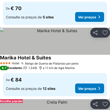
€ 70
De
Consulte os preços de
5 sites
Ver preços
Partilhar
Ad
Marika Hotel & Suites
Hotel
Abrigo de Guerra de Platanias por perto
4 Estrelas
8,7
Excelente
1.346
a 1.1 km de Agia Marina
€ 84
De
Consulte os preços de
12 sites
Ver preços
Escolha popular
Partilhar
Ad