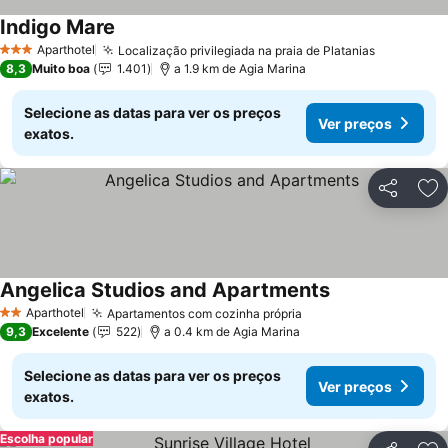
Indigo Mare
Aparthotel
Localização privilegiada na praia de Platanias
3 Estrelas
8,3
Muito boa
1.401
a 1.9 km de Agia Marina
Selecione as datas para ver os preços
Ver preços
exatos.
Partilhar
Ad
Angelica Studios and Apartments
Aparthotel
Apartamentos com cozinha própria
2 Estrelas
9,3
Excelente
522
a 0.4 km de Agia Marina
Selecione as datas para ver os preços
Ver preços
exatos.
Escolha popular