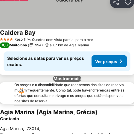
Partilhar
Ad
Caldera Bay
Resort
Quartos com vista parcial para o mar
4 Estrelas
8,3
Muito boa
994
a 1.7 km de Agia Marina
Selecione as datas para ver os preços
Ver preços
exatos.
Mostrar mais
Os preços e a disponibilidade que recebemos dos sites de reserva
mudam frequentemente. Como tal, pode haver diferenças entre as
ofertas que consulta no trivago e os preços que estão disponíveis
nos sites de reserva.
Agia Marina (Agia Marina, Grécia)
Contacto
Agia Marina
,
73014
,