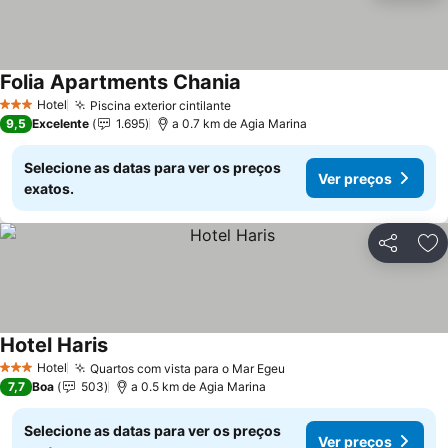
Folia Apartments Chania
Hotel
Piscina exterior cintilante
3 Estrelas
9,5
Excelente
1.695
a 0.7 km de Agia Marina
Selecione as datas para ver os preços
Ver preços
exatos.
Partilhar
Ad
Hotel Haris
Hotel
Quartos com vista para o Mar Egeu
3 Estrelas
7,7
Boa
503
a 0.5 km de Agia Marina
Selecione as datas para ver os preços
Ver preços