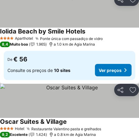
Partilhar
Ad
Iolida Beach by Smile Hotels
Aparthotel
Ponte única com passadiço de vidro
4 Estrelas
8,4
Muito boa
1.965
a 1.0 km de Agia Marina
€ 56
De
Consulte os preços de
10 sites
Ver preços
Partilhar
Ad
Oscar Suites & Village
Hotel
Restaurante Valentino pasta e grelhados
4 Estrelas
9,2
Excelente
1.424
a 0.8 km de Agia Marina