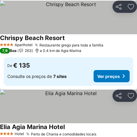
Partilhar
Ad
Chrispy Beach Resort
Aparthotel
Restaurante grego para toda a família
4 Estrelas
7,9
Boa
263
a 0.4 km de Agia Marina
€ 135
De
Consulte os preços de
7 sites
Ver preços
Partilhar
Ad
Elia Agia Marina Hotel
Hotel
Perto de Chania e comodidades locais
4 Estrelas