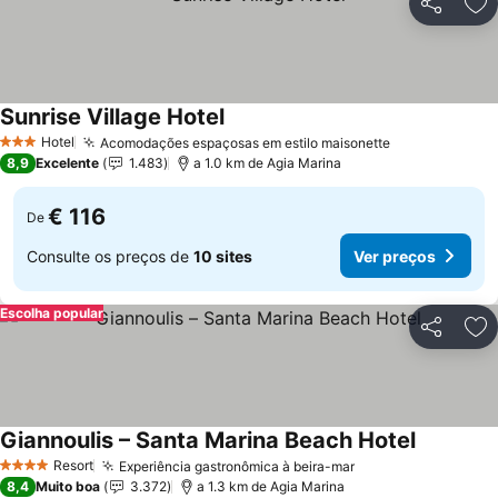
Partilhar
Ad
Sunrise Village Hotel
Hotel
Acomodações espaçosas em estilo maisonette
3 Estrelas
8,9
Excelente
1.483
a 1.0 km de Agia Marina
€ 116
De
Consulte os preços de
10 sites
Ver preços
Escolha popular
Partilhar
Ad
Giannoulis – Santa Marina Beach Hotel
Resort
Experiência gastronômica à beira-mar
4 Estrelas
8,4
Muito boa
3.372
a 1.3 km de Agia Marina