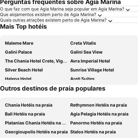
Perguntas frequentes sobre Agia Marina
O que faz com que Agia Marina seja popular em Agia Marina?
Que alojamentos existem perto de Agia Marina?
Quais outras atrações existem perto de Agia Marina?
Mais Top hotéis
Maleme Mare
Creta Vitalis
Galini Palace
Galini Sea View
The Chania Hotel Crete, Vignette Collection
Avra Imperial Hotel
Silver Beach Hotel
Sunrise Village Hotel
Halepa Hotel
Areti Suites
Outros destinos de praia populares
Myrion Beach Resort & Spa - Adults Only
Euphoria Resort
Mrs Chryssana Beach Hotel
Porto Kalamaki Hotel
Chania Hotéis na praia
Rethymnon Hotéis na praia
Oasis Guesthouse
Eleftheria Hotel
Bali Hotéis na praia
Agia Pelagia Hotéis na praia
Castro Beach Hotel
Royal Sun
Platanias Chania Hotéis na praia
Panormo Hotéis na praia
Danaos Hotel
Anais Collection Hotels & Suites
Georgioupolis Hotéis na praia
Stalos Hotéis na praia
Chania Flair Boutique Hotel, Tapestry Collection by Hilton
Civitel Akali Hotel