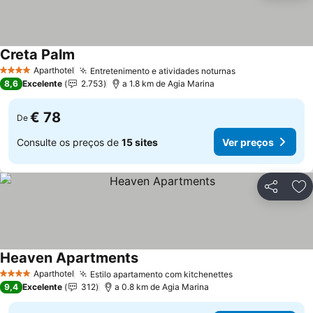
Creta Palm
Aparthotel
Entretenimento e atividades noturnas
4 Estrelas
8,6
Excelente
2.753
a 1.8 km de Agia Marina
€ 78
De
Consulte os preços de
15 sites
Ver preços
Partilhar
Ad
Heaven Apartments
Aparthotel
Estilo apartamento com kitchenettes
4 Estrelas
9,4
Excelente
312
a 0.8 km de Agia Marina