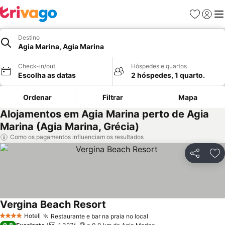
Favoritos
Iniciar
Me
Destino
Agia Marina, Agia Marina
Check-in/out
Hóspedes e quartos
Escolha as datas
2 hóspedes, 1 quarto.
Ordenar
Filtrar
Mapa
Alojamentos em Agia Marina perto de Agia
Marina (Agia Marina, Grécia)
Como os pagamentos influenciam os resultados
Partilhar
Ad
Vergina Beach Resort
Hotel
Restaurante e bar na praia no local
4 Estrelas