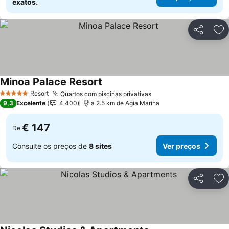
exatos.
Partilhar
Ad
Minoa Palace Resort
Resort
Quartos com piscinas privativas
5 Estrelas
9,3
Excelente
4.400
a 2.5 km de Agia Marina
€ 147
De
Consulte os preços de
8 sites
Ver preços
Partilhar
Ad