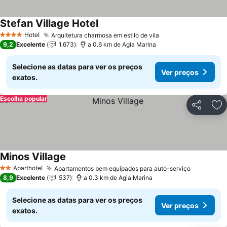
Stefan Village Hotel
Hotel
Arquitetura charmosa em estilo de vila
4 Estrelas
9,2
Excelente
1.673
a 0.6 km de Agia Marina
Selecione as datas para ver os preços
Ver preços
exatos.
Escolha popular
Partilhar
Ad
Minos Village
Aparthotel
Apartamentos bem equipados para auto-serviço
2 Estrelas
8,9
Excelente
537
a 0.3 km de Agia Marina
Selecione as datas para ver os preços
Ver preços
exatos.