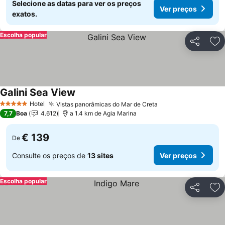
Selecione as datas para ver os preços
Ver preços
exatos.
Escolha popular
Partilhar
Ad
Galini Sea View
Hotel
Vistas panorâmicas do Mar de Creta
5 Estrelas
7,7
Boa
4.612
a 1.4 km de Agia Marina
€ 139
De
Consulte os preços de
13 sites
Ver preços
Escolha popular
Partilhar
Ad