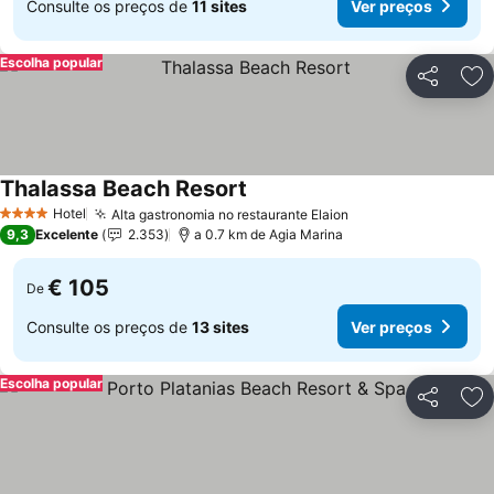
Consulte os preços de
11 sites
Ver preços
Escolha popular
Partilhar
Ad
Thalassa Beach Resort
Hotel
Alta gastronomia no restaurante Elaion
4 Estrelas
9,3
Excelente
2.353
a 0.7 km de Agia Marina
€ 105
De
Consulte os preços de
13 sites
Ver preços
Escolha popular
Partilhar
Ad