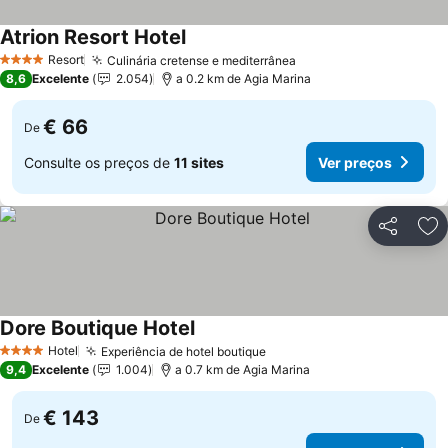
Atrion Resort Hotel
Resort
Culinária cretense e mediterrânea
4 Estrelas
8,6
Excelente
2.054
a 0.2 km de Agia Marina
€ 66
De
Consulte os preços de
11 sites
Ver preços
Partilhar
Ad
Dore Boutique Hotel
Hotel
Experiência de hotel boutique
4 Estrelas
9,4
Excelente
1.004
a 0.7 km de Agia Marina
€ 143
De