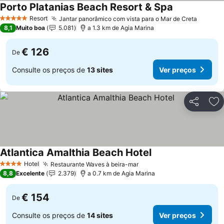
Porto Platanias Beach Resort & Spa
Resort
Jantar panorâmico com vista para o Mar de Creta
5 Estrelas
8,1
Muito boa
5.081
a 1.3 km de Agia Marina
€ 126
De
Consulte os preços de
13 sites
Ver preços
Partilhar
Ad
Atlantica Amalthia Beach Hotel
Hotel
Restaurante Waves à beira-mar
4 Estrelas
8,8
Excelente
2.379
a 0.7 km de Agia Marina
€ 154
De
Consulte os preços de
14 sites
Ver preços