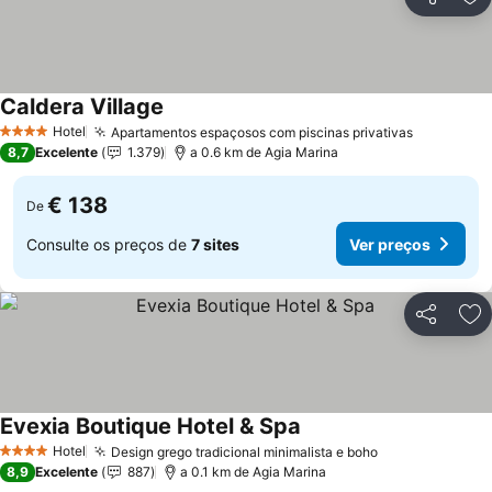
Partilhar
Ad
Caldera Village
Hotel
Apartamentos espaçosos com piscinas privativas
4 Estrelas
8,7
Excelente
1.379
a 0.6 km de Agia Marina
€ 138
De
Consulte os preços de
7 sites
Ver preços
Partilhar
Ad
Evexia Boutique Hotel & Spa
Hotel
Design grego tradicional minimalista e boho
4 Estrelas
8,9
Excelente
887
a 0.1 km de Agia Marina