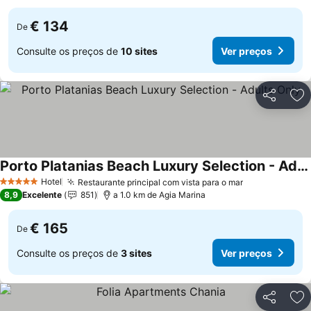
€ 134
De
Consulte os preços de
10 sites
Ver preços
Partilhar
Ad
Porto Platanias Beach Luxury Selection - Adults Only
Hotel
Restaurante principal com vista para o mar
5 Estrelas
8,9
Excelente
851
a 1.0 km de Agia Marina
€ 165
De
Consulte os preços de
3 sites
Ver preços
Partilhar
Ad