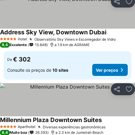
Partilhar
Ad
Address Sky View, Downtown Dubai
Ver preços
Hotel
Observatório Sky Views e Escorregador de Vidro
Ver pre
5 Estrelas
9,4
Excelente
15.848
a 1.9 km de AGRAME
€ 302
De
Consulte os preços de
10 sites
Ver preços
Partilhar
Ad
Millennium Plaza Downtown Suites
Ver preços
Aparthotel
Diversas experiências gastronômicas
Ver preços
5 Estrelas
8,4
Muito boa
26.393
a 2.3 km de Jumeirah Beach