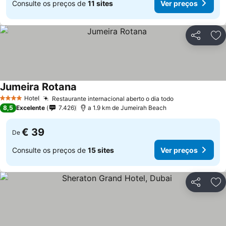
Consulte os preços de
11 sites
Ver preços
Partilhar
Ad
Jumeira Rotana
Ver preços
Hotel
Restaurante internacional aberto o dia todo
Ver preços
4 Estrelas
8,5
Excelente
7.426
a 1.9 km de Jumeirah Beach
€ 39
De
Consulte os preços de
15 sites
Ver preços
Partilhar
Ad