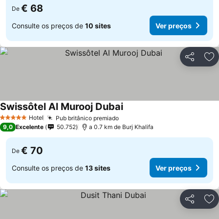
€ 68
De
Consulte os preços de
10 sites
Ver preços
Partilhar
Ad
Swissôtel Al Murooj Dubai
Ver preços
Hotel
Pub britânico premiado
Ver preços
5 Estrelas
9,0
Excelente
50.752
a 0.7 km de Burj Khalifa
€ 70
De
Consulte os preços de
13 sites
Ver preços
Partilhar
Ad