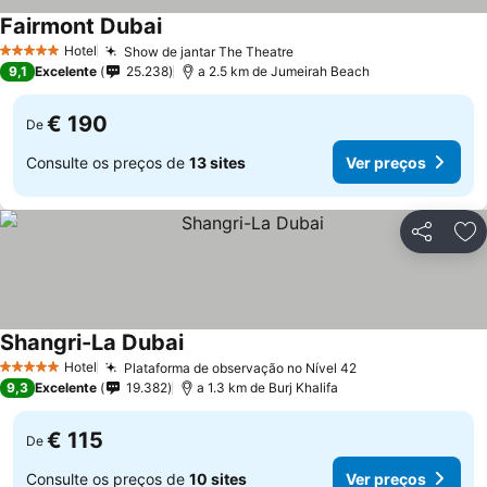
Fairmont Dubai
Ver preços
Hotel
Show de jantar The Theatre
Ver preços
5 Estrelas
9,1
Excelente
25.238
a 2.5 km de Jumeirah Beach
€ 190
De
Consulte os preços de
13 sites
Ver preços
Partilhar
Ad
Shangri-La Dubai
Ver preços
Hotel
Plataforma de observação no Nível 42
Ver preços
5 Estrelas
9,3
Excelente
19.382
a 1.3 km de Burj Khalifa
€ 115
De
Consulte os preços de
10 sites
Ver preços