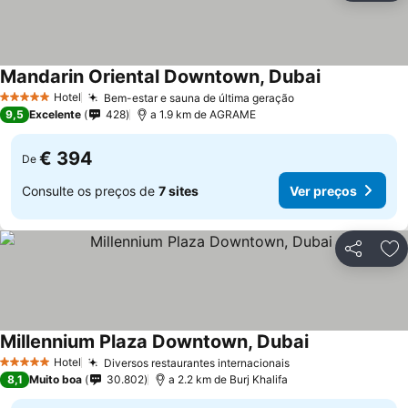
Mandarin Oriental Downtown, Dubai
Ver preços
Hotel
Bem-estar e sauna de última geração
Ver preços
5 Estrelas
9,5
Excelente
428
a 1.9 km de AGRAME
€ 394
De
Consulte os preços de
7 sites
Ver preços
Partilhar
Ad
Millennium Plaza Downtown, Dubai
Ver preços
Hotel
Diversos restaurantes internacionais
Ver preços
5 Estrelas
8,1
Muito boa
30.802
a 2.2 km de Burj Khalifa