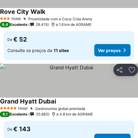
Rove City Walk
Ver preços
Hotel
Proximidade com a Coca-Cola Arena
Ver preços
3 Estrelas
9,4
Excelente
28.415
a 1.9 km de AGRAME
€ 52
De
Consulte os preços de
11 sites
Ver preços
Partilhar
Ad
Grand Hyatt Dubai
Ver preços
Hotel
Gastronomia global premiada
Ver preços
5 Estrelas
9,1
Excelente
35.683
a 4.8 km de AGRAME
€ 143
De