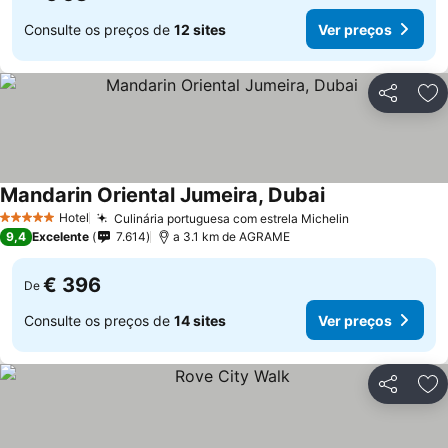
Consulte os preços de
12 sites
Ver preços
Partilhar
Ad
Mandarin Oriental Jumeira, Dubai
Ver preços
Hotel
Culinária portuguesa com estrela Michelin
Ver preços
5 Estrelas
9,4
Excelente
7.614
a 3.1 km de AGRAME
€ 396
De
Consulte os preços de
14 sites
Ver preços
Partilhar
Ad