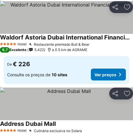
Partilhar
Ad
Waldorf Astoria Dubai International Financial Centre
Ver preços
Hotel
Restaurante premiado Bull & Bear
Ver preços
5 Estrelas
9,7
Excelente
5.422
a 0.5 km de AGRAME
€ 226
De
Consulte os preços de
10 sites
Ver preços
Partilhar
Ad
Address Dubai Mall
Ver preços
Hotel
Culinária exclusiva no Solara
Ver preços
5 Estrelas