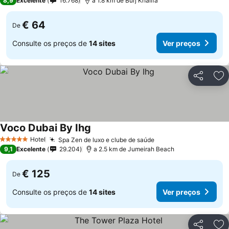
8,9
Excelente
16.768
a 1.8 km de Burj Khalifa
€ 64
De
Consulte os preços de
14 sites
Ver preços
Partilhar
Ad
Voco Dubai By Ihg
Ver preços
Hotel
Spa Zen de luxo e clube de saúde
Ver preços
5 Estrelas
9,1
Excelente
29.204
a 2.5 km de Jumeirah Beach
€ 125
De
Consulte os preços de
14 sites
Ver preços