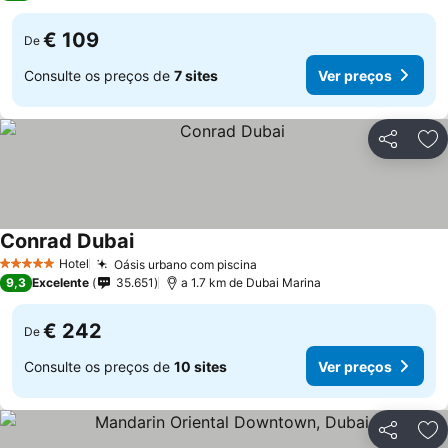
€ 109
De
Consulte os preços de
7 sites
Ver preços
Partilhar
Ad
Conrad Dubai
Ver preços
Hotel
Oásis urbano com piscina
Ver preços
5 Estrelas
9,3
Excelente
35.651
a 1.7 km de Dubai Marina
€ 242
De
Consulte os preços de
10 sites
Ver preços
Partilhar
Ad