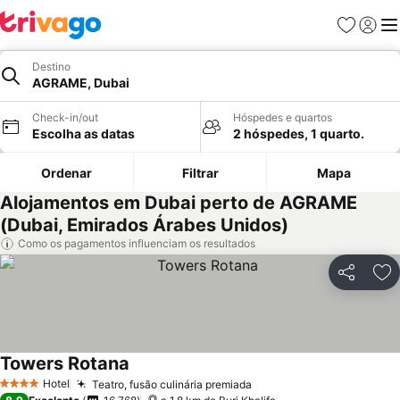
Favoritos
Iniciar
Me
Destino
AGRAME, Dubai
Check-in/out
Hóspedes e quartos
Escolha as datas
2 hóspedes, 1 quarto.
Ordenar
Filtrar
Mapa
Alojamentos em Dubai perto de AGRAME
(Dubai, Emirados Árabes Unidos)
Como os pagamentos influenciam os resultados
Partilhar
Ad
Towers Rotana
Ver preços
Hotel
Teatro, fusão culinária premiada
Ver preços
4 Estrelas