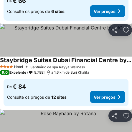
€ 66
De
Consulte os preços de
6 sites
Ver preços
Partilhar
Ad
Staybridge Suites Dubai Financial Centre by IHG
Ver preços
Hotel
Santuário de spa Rayya Wellness
Ver preços
4 Estrelas
9,0
Excelente
9.788
a 1.6 km de Burj Khalifa
€ 84
De
Consulte os preços de
12 sites
Ver preços
Partilhar
Ad