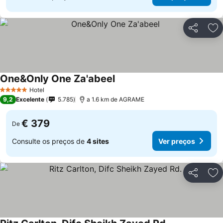
Partilhar
Ad
One&Only One Za'abeel
Ver preços
Hotel
5 Estrelas
9,2
Excelente
5.785
a 1.6 km de AGRAME
€ 379
De
Consulte os preços de
4 sites
Ver preços
Partilhar
Ad