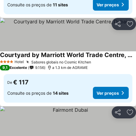
Consulte os preços de
11 sites
Ver preços
Partilhar
Ad
Courtyard by Marriott World Trade Centre, Dubai
Ver preços
Hotel
Sabores globais no Cosmic Kitchen
Ver preços
4 Estrelas
9,1
Excelente
9.156
a 1.3 km de AGRAME
€ 117
De
Consulte os preços de
14 sites
Ver preços
Partilhar
Ad