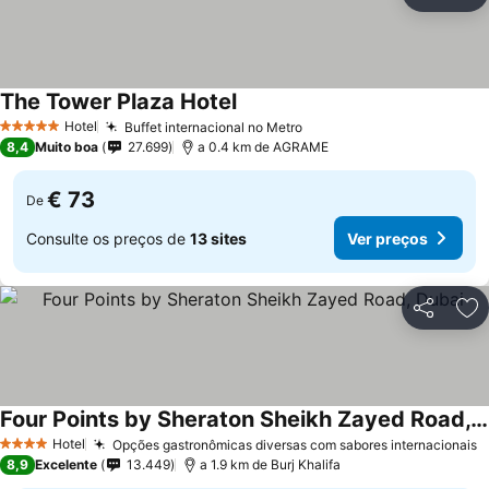
Partilhar
Ad
The Tower Plaza Hotel
Ver preços
Hotel
Buffet internacional no Metro
Ver preços
5 Estrelas
8,4
Muito boa
27.699
a 0.4 km de AGRAME
€ 73
De
Consulte os preços de
13 sites
Ver preços
Partilhar
Ad
Four Points by Sheraton Sheikh Zayed Road, Dubai
Ver preços
Hotel
Opções gastronômicas diversas com sabores internacionais
V
4 Estrelas
8,9
Excelente
13.449
a 1.9 km de Burj Khalifa