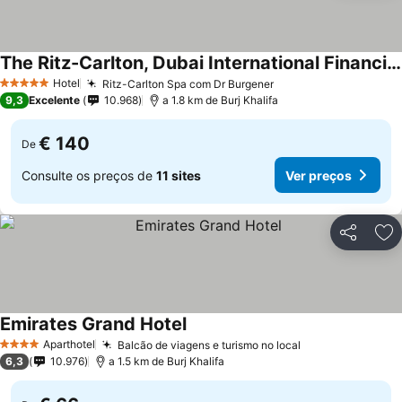
The Ritz-Carlton, Dubai International Financial Centre
Ver preços
Hotel
Ritz-Carlton Spa com Dr Burgener
Ver preços
5 Estrelas
9,3
Excelente
10.968
a 1.8 km de Burj Khalifa
€ 140
De
Consulte os preços de
11 sites
Ver preços
Partilhar
Ad
Emirates Grand Hotel
Ver preços
Aparthotel
Balcão de viagens e turismo no local
Ver preços
4 Estrelas
6,3
10.976
a 1.5 km de Burj Khalifa