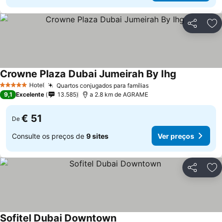
Partilhar
Ad
Crowne Plaza Dubai Jumeirah By Ihg
Ver preços
Hotel
Quartos conjugados para famílias
Ver preços
5 Estrelas
9,1
Excelente
13.585
a 2.8 km de AGRAME
€ 51
De
Consulte os preços de
9 sites
Ver preços
Partilhar
Ad
Sofitel Dubai Downtown