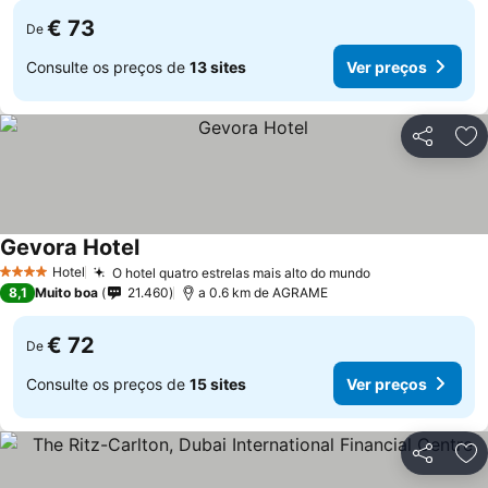
€ 73
De
Consulte os preços de
13 sites
Ver preços
Partilhar
Ad
Gevora Hotel
Ver preços
Hotel
O hotel quatro estrelas mais alto do mundo
Ver preços
4 Estrelas
8,1
Muito boa
21.460
a 0.6 km de AGRAME
€ 72
De
Consulte os preços de
15 sites
Ver preços
Partilhar
Ad