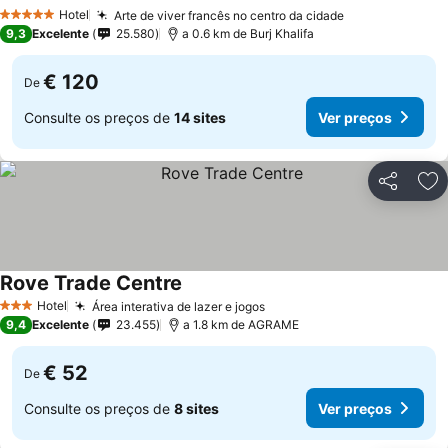
Ver preços
Hotel
Arte de viver francês no centro da cidade
Ver preços
5 Estrelas
9,3
Excelente
25.580
a 0.6 km de Burj Khalifa
€ 120
De
Consulte os preços de
14 sites
Ver preços
Partilhar
Ad
Rove Trade Centre
Ver preços
Hotel
Área interativa de lazer e jogos
Ver preços
3 Estrelas
9,4
Excelente
23.455
a 1.8 km de AGRAME
€ 52
De
Consulte os preços de
8 sites
Ver preços