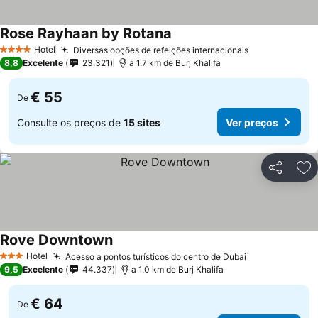
Rose Rayhaan by Rotana
Ver preços
Hotel
Diversas opções de refeições internacionais
Ver preços
4 Estrelas
8,8
Excelente
23.321
a 1.7 km de Burj Khalifa
€ 55
De
Consulte os preços de
15 sites
Ver preços
Partilhar
Ad
Rove Downtown
Ver preços
Hotel
Acesso a pontos turísticos do centro de Dubai
Ver preços
3 Estrelas
9,5
Excelente
44.337
a 1.0 km de Burj Khalifa
€ 64
De