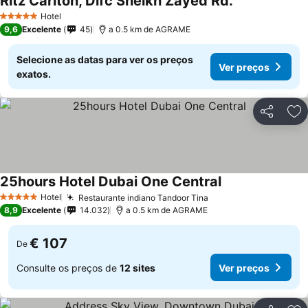
Ritz Carlton, Difc Sheikh Zayed Rd.
Ver preços
Hotel
5 Estrelas
9,6
Excelente
45
a 0.5 km de AGRAME
Selecione as datas para ver os preços
Ver preços
exatos.
Partilhar
Ad
25hours Hotel Dubai One Central
Ver preços
Hotel
Restaurante indiano Tandoor Tina
Ver preços
5 Estrelas
8,9
Excelente
14.032
a 0.5 km de AGRAME
€ 107
De
Consulte os preços de
12 sites
Ver preços