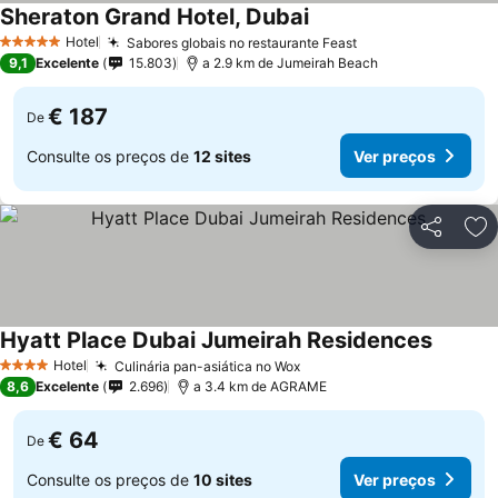
Sheraton Grand Hotel, Dubai
Ver preços
Hotel
Sabores globais no restaurante Feast
Ver preços
5 Estrelas
9,1
Excelente
15.803
a 2.9 km de Jumeirah Beach
€ 187
De
Consulte os preços de
12 sites
Ver preços
Partilhar
Ad
Hyatt Place Dubai Jumeirah Residences
Ver pre
Hotel
Culinária pan-asiática no Wox
Ver preços
4 Estrelas
8,6
Excelente
2.696
a 3.4 km de AGRAME
€ 64
De
Consulte os preços de
10 sites
Ver preços