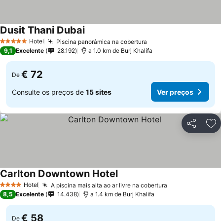
Dusit Thani Dubai
Ver preços
Hotel
Piscina panorâmica na cobertura
Ver preços
5 Estrelas
9,1
Excelente
28.192
a 1.0 km de Burj Khalifa
€ 72
De
Consulte os preços de
15 sites
Ver preços
Partilhar
Ad
Carlton Downtown Hotel
Ver preços
Hotel
A piscina mais alta ao ar livre na cobertura
Ver preços
4 Estrelas
8,5
Excelente
14.438
a 1.4 km de Burj Khalifa
€ 58
De