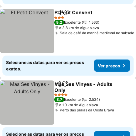
El Petit Convent
Partilhar
Adicionar aos favoritos
Ver preço
3 Estrelas
9,2
Excelente
1.563
a 3.8 km de Aiguablava
Sala de café da manhã medieval no subsolo
Selecione as datas para ver os preços
Ver preços
exatos.
Mas Ses Vinyes - Adults
Partilhar
Adicionar aos favoritos
Only
Ver preços
4 Estrelas
8,7
Excelente
2.524
a 1.9 km de Aiguablava
Perto das praias da Costa Brava
Ver preç
Selecione as datas para ver os preços