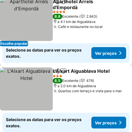
Aparthotel Arrels
Partilhar
Adicionar aos favoritos
d'Empordà
Ver preços
4 Estrelas
8,8
Excelente
2.943
a 4.1 km de Aiguablava
Café e restaurante no local
Ver preços
Escolha popular
Selecione as datas para ver os preços
Ver preços
exatos.
L'Aixart Aiguablava Hotel
Partilhar
Adicionar aos favoritos
V
3 Estrelas
8,5
Excelente
476
a 2.0 km de Aiguablava
Quartos com terraço e vista para o mar
Ver 
Selecione as datas para ver os preços
Ver preços
exatos.