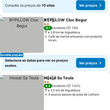
Consulte os preços de
10 sites
Ver preços
BYPILLOW Cluc Begur
Partilhar
Adicionar aos favoritos
Ver
2 Estrelas
9,1
Excelente
792
a 3.8 km de Aiguablava
Café da manhã artesanal com produtos
locais
Escolha popular
Selecione as datas para ver os preços
Ver preços
exatos.
Hostal Sa Teula
Partilhar
Adicionar aos favoritos
Ver preços
2 Estrelas
9,2
Excelente
1.431
a 3.0 km de Aiguablava
A poucos passos da praia de Llafranc
Ver p