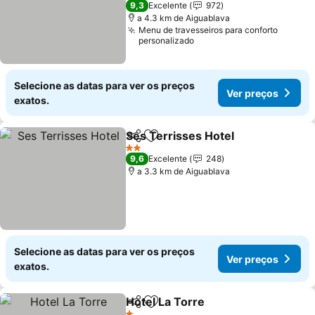
9,3
Excelente
972
a 4.3 km de Aiguablava
Menu de travesseiros para conforto
personalizado
Selecione as datas para ver os preços
Ver preços
exatos.
Ses Terrisses Hotel
Partilhar
Adicionar aos favoritos
Ver pr
2 Estrelas
9,6
Excelente
248
a 3.3 km de Aiguablava
Selecione as datas para ver os preços
Ver preços
exatos.
Hotel La Torre
Partilhar
Adicionar aos favoritos
Ver preços