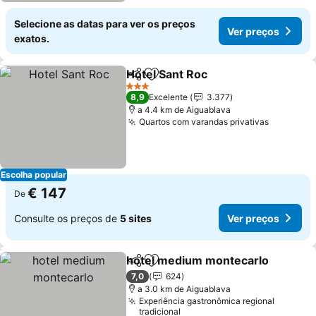
Selecione as datas para ver os preços
Ver preços
exatos.
Hotel Sant Roc
Partilhar
Adicionar aos favoritos
Ver preços
3 Estrelas
8,9
Excelente
3.377
a 4.4 km de Aiguablava
Quartos com varandas privativas
Ver preç
Escolha popular
€ 147
De
Consulte os preços de
5 sites
Ver preços
hotel medium montecarlo
Partilhar
Adicionar aos favoritos
7,0
624
a 3.0 km de Aiguablava
Experiência gastronômica regional
tradicional