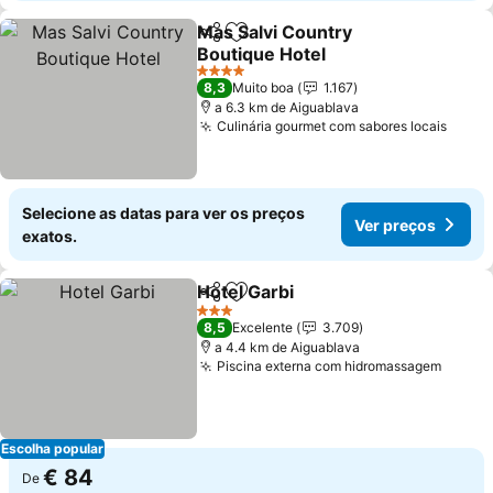
Mas Salvi Country
Partilhar
Adicionar aos favoritos
Boutique Hotel
Ver preços
4 Estrelas
8,3
Muito boa
1.167
a 6.3 km de Aiguablava
Culinária gourmet com sabores locais
Ver p
Selecione as datas para ver os preços
Ver preços
exatos.
Hotel Garbi
Partilhar
Adicionar aos favoritos
Ver preços
3 Estrelas
8,5
Excelente
3.709
a 4.4 km de Aiguablava
Piscina externa com hidromassagem
Ver p
Escolha popular
€ 84
De