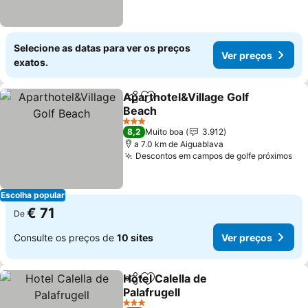
Selecione as datas para ver os preços
Ver preços
exatos.
Aparthotel&Village Golf
Partilhar
Adicionar aos favoritos
Beach
Ver preços
3 Estrelas
8,2
Muito boa
3.912
a 7.0 km de Aiguablava
Descontos em campos de golfe próximos
Ve
Escolha popular
€ 71
De
Consulte os preços de
10 sites
Ver preços
Hotel Calella de
Partilhar
Adicionar aos favoritos
Palafrugell
Ver preços
3 Estrelas