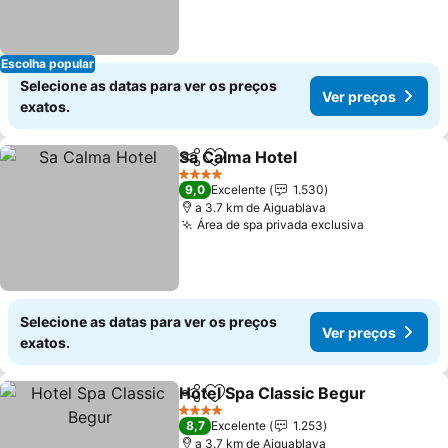
Escolha popular
Selecione as datas para ver os preços
Ver preços
exatos.
Sa Calma Hotel
Partilhar
Adicionar aos favoritos
Ver preços
4 Estrelas
9,0
Excelente
1.530
a 3.7 km de Aiguablava
Área de spa privada exclusiva
Ver preços
Selecione as datas para ver os preços
Ver preços
exatos.
Hotel Spa Classic Begur
Partilhar
Adicionar aos favoritos
Ve
4 Estrelas
8,7
Excelente
1.253
a 3.7 km de Aiguablava