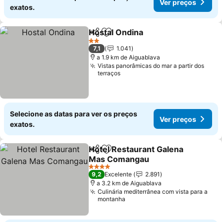
Ver preços
exatos.
Hostal Ondina
Partilhar
Adicionar aos favoritos
Ver preços
2 Estrelas
7,1
1.041
a 1.9 km de Aiguablava
Vistas panorâmicas do mar a partir dos
terraços
Selecione as datas para ver os preços
Ver preços
exatos.
Hotel Restaurant Galena
Partilhar
Adicionar aos favoritos
Mas Comangau
Ver preços
4 Estrelas
9,2
Excelente
2.891
a 3.2 km de Aiguablava
Culinária mediterrânea com vista para a
montanha