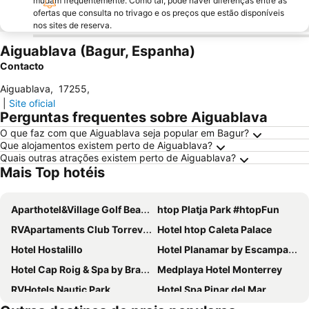
mudam frequentemente. Como tal, pode haver diferenças entre as
ofertas que consulta no trivago e os preços que estão disponíveis
nos sites de reserva.
Aiguablava (Bagur, Espanha)
Contacto
Aiguablava
,
17255
,
|
Site oficial
Perguntas frequentes sobre Aiguablava
O que faz com que Aiguablava seja popular em Bagur?
Que alojamentos existem perto de Aiguablava?
Quais outras atrações existem perto de Aiguablava?
Mais Top hotéis
Aparthotel&Village Golf Beach
htop Platja Park #htopFun
RVApartaments Club Torrevella
Hotel htop Caleta Palace
Hotel Hostalillo
Hotel Planamar by Escampa Hotels
Hotel Cap Roig & Spa by Brava Hoteles
Medplaya Hotel Monterrey
RVHotels Nautic Park
Hotel Spa Pinar del Mar