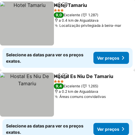
Hotel Tamariu
Partilhar
Adicionar aos favoritos
Ver preços
3 Estrelas
9,0
Excelente
1.287
a 0.4 km de Aiguablava
Localização privilegiada à beira-mar
Ver p
Selecione as datas para ver os preços
Ver preços
exatos.
Hostal Es Niu De Tamariu
Partilhar
Adicionar aos favoritos
V
3 Estrelas
9,4
Excelente
1.265
a 0.2 km de Aiguablava
Áreas comuns convidativas
Ver preços
Selecione as datas para ver os preços
Ver preços
exatos.