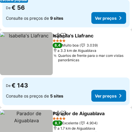
€ 56
De
Consulte os preços de
9 sites
Ver preços
Isabella's Llafranc
Partilhar
Adicionar aos favoritos
Ver preç
4 Estrelas
8,4
Muito boa
3.039
a 3.3 km de Aiguablava
Quartos de frente para o mar com vistas
panorâmicas
€ 143
De
Consulte os preços de
5 sites
Ver preços
Parador de Aiguablava
Partilhar
Adicionar aos favoritos
Ver
4 Estrelas
8,7
Excelente
4.904
a 1.7 km de Aiguablava