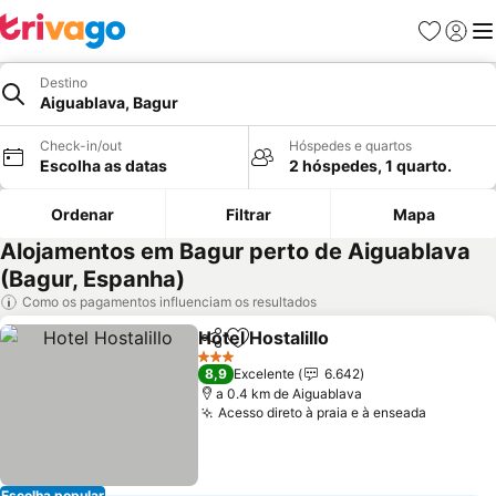
Favoritos
Iniciar
Me
Destino
Aiguablava, Bagur
Check-in/out
Hóspedes e quartos
Escolha as datas
2 hóspedes, 1 quarto.
Ordenar
Filtrar
Mapa
Alojamentos em Bagur perto de Aiguablava
(Bagur, Espanha)
Como os pagamentos influenciam os resultados
Hotel Hostalillo
Partilhar
Adicionar aos favoritos
Ver preços
3 Estrelas
8,9
Excelente
6.642
a 0.4 km de Aiguablava
Acesso direto à praia e à enseada
Ver pre
Escolha popular