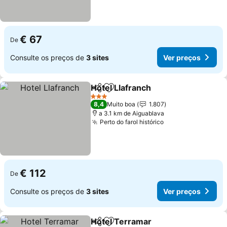
€ 67
De
Consulte os preços de
3 sites
Ver preços
Hotel Llafranch
Partilhar
Adicionar aos favoritos
Ver preços
3 Estrelas
8,4
Muito boa
1.807
a 3.1 km de Aiguablava
Perto do farol histórico
Ver preços
€ 112
De
Consulte os preços de
3 sites
Ver preços
Hotel Terramar
Partilhar
Adicionar aos favoritos