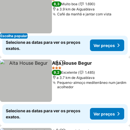
1 Estrelas
8,3
Muito boa
1.690
a 3.9 km de Aiguablava
Café da manhã e jantar com vista
Ver pre
Escolha popular
Selecione as datas para ver os preços
Ver preços
exatos.
Alta House Begur
Partilhar
Adicionar aos favoritos
Ver preç
3 Estrelas
9,2
Excelente
1.485
a 3.7 km de Aiguablava
Pequeno-almoço mediterrâneo num jardim
acolhedor
Selecione as datas para ver os preços
Ver preços
exatos.