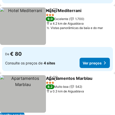
Hotel Mediterrani
Partilhar
Adicionar aos favoritos
Ver preç
3 Estrelas
9,0
Excelente
1.700
a 4.2 km de Aiguablava
Vistas panorâmicas da baía e do mar
Ver p
€ 80
De
Consulte os preços de
4 sites
Ver preços
Apartamentos Marblau
Partilhar
Adicionar aos favoritos
Ver
3 Estrelas
8,2
Muito boa
542
a 0.3 km de Aiguablava
Escolha popular