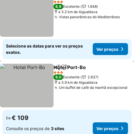
Ver preços
3 Estrelas
8,9
Excelente
1.948
a 3.2 km de Aiguablava
Vistas panorâmicas do Mediterrâneo
Ver p
Selecione as datas para ver os preços
Ver preços
exatos.
Hotel Port-Bo
Partilhar
Adicionar aos favoritos
Ver preços
3 Estrelas
9,0
Excelente
2.637
a 3.9 km de Aiguablava
Um buffet de café da manhã excepcional
Ve
€ 109
De
Consulte os preços de
3 sites
Ver preços