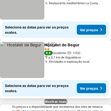
Restaurante mediterrâneo La Cuina...
Ver p
Selecione as datas para ver os preços
Ver preços
exatos.
Hostalet de Begur
Partilhar
Adicionar aos favoritos
Ver pre
2 Estrelas
9,6
Excelente
1.152
a 3.7 km de Aiguablava
Atividades e exploração local
Ver preços
Selecione as datas para ver os preços
Ver preços
exatos.
Mostrar mais
Os preços e a disponibilidade que recebemos dos sites de reserva