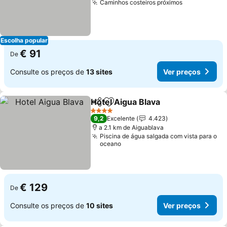
Caminhos costeiros próximos
Ver preços
Escolha popular
€ 91
De
Consulte os preços de
13 sites
Ver preços
Hotel Aigua Blava
Partilhar
Adicionar aos favoritos
Ver preç
4 Estrelas
9,2
Excelente
4.423
a 2.1 km de Aiguablava
Piscina de água salgada com vista para o
oceano
€ 129
De
Consulte os preços de
10 sites
Ver preços