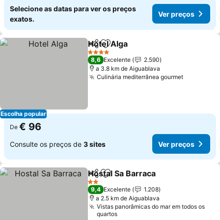
Selecione as datas para ver os preços
Ver preços
exatos.
Hotel Alga
Partilhar
Adicionar aos favoritos
Ver preços
4 Estrelas
8,6
Excelente
2.590
a 3.8 km de Aiguablava
Culinária mediterrânea gourmet
Ver preço
Escolha popular
€ 96
De
Consulte os preços de
3 sites
Ver preços
Hostal Sa Barraca
Partilhar
Adicionar aos favoritos
Ver preç
2 Estrelas
9,4
Excelente
1.208
a 2.5 km de Aiguablava
Vistas panorâmicas do mar em todos os
quartos