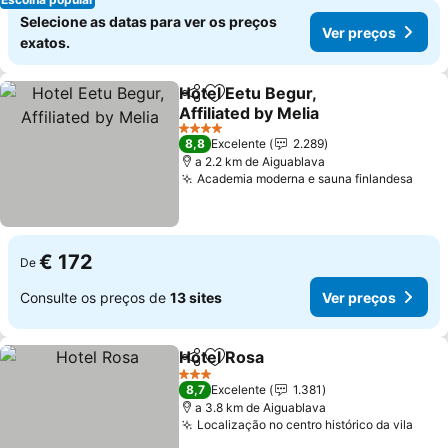
Selecione as datas para ver os preços
Ver preços
exatos.
Hotel Eetu Begur,
Partilhar
Adicionar aos favoritos
Affiliated by Melia
Ver preços
4 Estrelas
8,8
Excelente
2.289
a 2.2 km de Aiguablava
Academia moderna e sauna finlandesa
Ver 
€ 172
De
Consulte os preços de
13 sites
Ver preços
Hotel Rosa
Partilhar
Adicionar aos favoritos
Ver preços
3 Estrelas
8,7
Excelente
1.381
a 3.8 km de Aiguablava
Localização no centro histórico da vila
Ver 