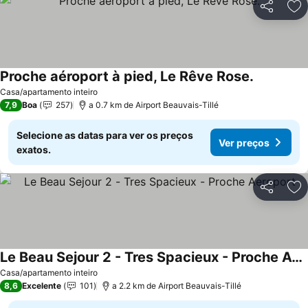
Partilhar
Ad
Proche aéroport à pied, Le Rêve Rose.
Casa/apartamento inteiro
7,9
Boa
257
a 0.7 km de Airport Beauvais-Tillé
Selecione as datas para ver os preços
Ver preços
exatos.
Partilhar
Ad
Le Beau Sejour 2 - Tres Spacieux - Proche Aeroport
Casa/apartamento inteiro
8,6
Excelente
101
a 2.2 km de Airport Beauvais-Tillé