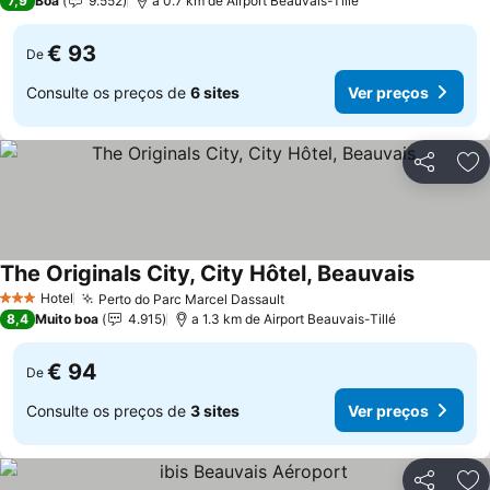
7,9
Boa
9.552
a 0.7 km de Airport Beauvais-Tillé
€ 93
De
Consulte os preços de
6 sites
Ver preços
Partilhar
Ad
The Originals City, City Hôtel, Beauvais
Hotel
Perto do Parc Marcel Dassault
3 Estrelas
8,4
Muito boa
4.915
a 1.3 km de Airport Beauvais-Tillé
€ 94
De
Consulte os preços de
3 sites
Ver preços