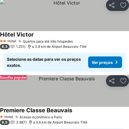
Partilhar
Ad
Hôtel Victor
Hotel
Quartos para até três hóspedes
2 Estrelas
6,3
1.251
a 3.8 km de Airport Beauvais-Tillé
Selecione as datas para ver os preços
Ver preços
exatos.
Escolha popular
Partilhar
Ad
Premiere Classe Beauvais
Hotel
Acesso econômico a Paris
1 Estrelas
6,5
3.987
a 5.6 km de Airport Beauvais-Tillé