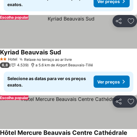
Ver preços
exatos.
Escolha popular
Partilhar
Ad
Kyriad Beauvais Sud
Hotel
Relaxe no terraço ao ar livre
2 Estrelas
6,8
4.539
a 5.6 km de Airport Beauvais-Tillé
Selecione as datas para ver os preços
Ver preços
exatos.
Escolha popular
Partilhar
Ad
Hôtel Mercure Beauvais Centre Cathédrale