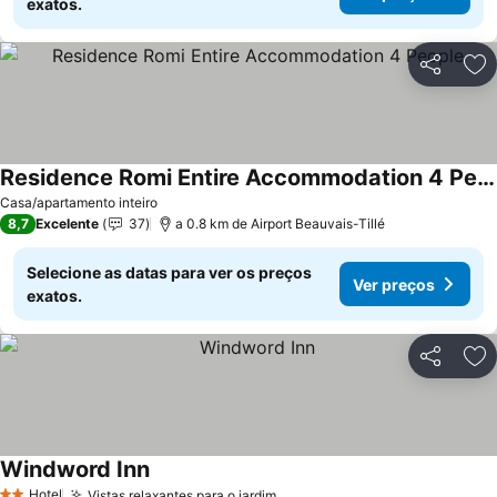
exatos.
Partilhar
Ad
Residence Romi Entire Accommodation 4 People
Casa/apartamento inteiro
8,7
Excelente
37
a 0.8 km de Airport Beauvais-Tillé
Selecione as datas para ver os preços
Ver preços
exatos.
Partilhar
Ad
Windword Inn
Hotel
Vistas relaxantes para o jardim