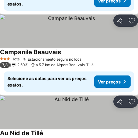
Ver preços
exatos.
Partilhar
Ad
Campanile Beauvais
Hotel
Estacionamento seguro no local
3 Estrelas
7,3
2.503
a 5.7 km de Airport Beauvais-Tillé
Selecione as datas para ver os preços
Ver preços
exatos.
Partilhar
Ad
Au Nid de Tillé