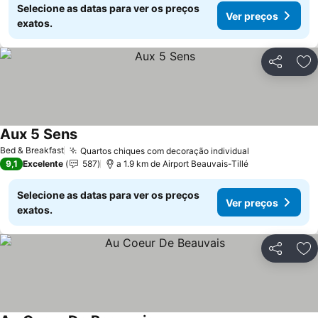
Selecione as datas para ver os preços
Ver preços
exatos.
Partilhar
Ad
Aux 5 Sens
Bed & Breakfast
Quartos chiques com decoração individual
9,1
Excelente
587
a 1.9 km de Airport Beauvais-Tillé
Selecione as datas para ver os preços
Ver preços
exatos.
Partilhar
Ad