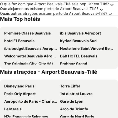
O que faz com que Airport Beauvais-Tillé seja popular em Tillé?
Que alojamentos existem perto de Airport Beauvais-Tillé?
Quais outras atrações existem perto de Airport Beauvais-Tillé?
Mais Top hotéis
Premiere Classe Beauvais
ibis Beauvais Aéroport
hotelF1 Beauvais
Kyriad Beauvais Sud
ibis budget Beauvais Aeroport
Hostellerie Saint Vincent Beauvais Aeroport
Welcomotel Beauvais Aéroport
B&B HOTEL Beauvais
The Originals City, City Hôtel, Beauvais
Prabhaz Grand
Mais atrações - Airport Beauvais-Tillé
Campanile Beauvais
Campanile Beauvais
Hôtel Victor
Hotel de la Cathedrale
Disneyland Paris
Torre Eiffel
Hotel du Cygne
Hôtel Mercure Beauvais Centre Cathédrale
Paris Orly Airport
1st district Louvre
ibis Styles Beauvais
Hôtel du Nord
Aeroporto de Paris - Charles de Gaulle
Gare de Lyon
Chenal Hotel
Le Marais
Arco do Triunfo
H2o Espace de Sciences
Gare du Nord Paris