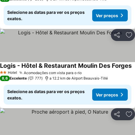
Selecione as datas para ver os preços
Ver preços
exatos.
Partilhar
Ad
Logis - Hôtel & Restaurant Moulin Des Forges
Hotel
Acomodações com vista para o rio
2 Estrelas
8,6
Excelente
777
a 12.2 km de Airport Beauvais-Tillé
Selecione as datas para ver os preços
Ver preços
exatos.
Partilhar
Ad