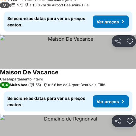
2 Estrelas
7,0
57
a 13.8 km de Airport Beauvais-Tillé
Selecione as datas para ver os preços
Ver preços
exatos.
Partilhar
Ad
Maison De Vacance
Casa/apartamento inteiro
8,4
Muito boa
55
a 2.6 km de Airport Beauvais-Tillé
Selecione as datas para ver os preços
Ver preços
exatos.
Partilhar
Ad