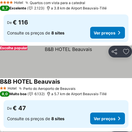
Hotel
Quartos com vista para a catedral
4 Estrelas
8,7
Excelente
2.123
a 3.8 km de Airport Beauvais-Tillé
€ 116
De
Consulte os preços de
8 sites
Ver preços
Escolha popular
Partilhar
Ad
B&B HOTEL Beauvais
Hotel
Perto do Aeroporto de Beauvais
2 Estrelas
8,0
Muito boa
6.132
a 5.7 km de Airport Beauvais-Tillé
€ 47
De
Consulte os preços de
8 sites
Ver preços