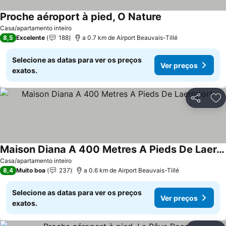
Proche aéroport à pied, O Nature
Casa/apartamento inteiro
8,5
Excelente
188
a 0.7 km de Airport Beauvais-Tillé
Selecione as datas para ver os preços
Ver preços
exatos.
Partilhar
Ad
Maison Diana A 400 Metres A Pieds De Laeroport
Casa/apartamento inteiro
8,4
Muito boa
237
a 0.6 km de Airport Beauvais-Tillé
Selecione as datas para ver os preços
Ver preços
exatos.