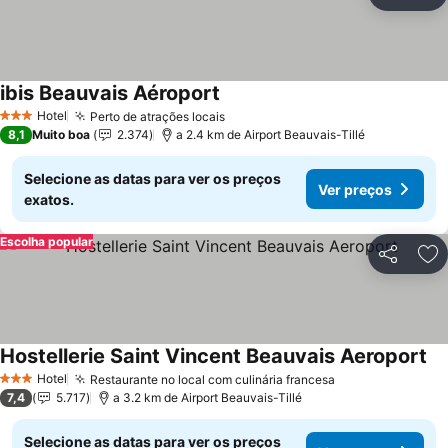
Partilhar
Ad
ibis Beauvais Aéroport
Hotel
Perto de atrações locais
3 Estrelas
8,1
Muito boa
2.374
a 2.4 km de Airport Beauvais-Tillé
Selecione as datas para ver os preços
Ver preços
exatos.
Escolha popular
Partilhar
Ad
Hostellerie Saint Vincent Beauvais Aeroport
Hotel
Restaurante no local com culinária francesa
3 Estrelas
7,4
5.717
a 3.2 km de Airport Beauvais-Tillé
Selecione as datas para ver os preços