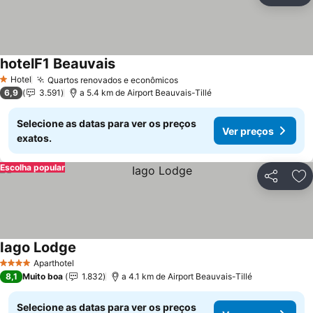
hotelF1 Beauvais
Hotel
Quartos renovados e econômicos
1 Estrelas
6,9
3.591
a 5.4 km de Airport Beauvais-Tillé
Selecione as datas para ver os preços
Ver preços
exatos.
Escolha popular
Partilhar
Ad
Iago Lodge
Aparthotel
4 Estrelas
8,1
Muito boa
1.832
a 4.1 km de Airport Beauvais-Tillé
Selecione as datas para ver os preços