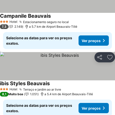
Campanile Beauvais
Hotel
Estacionamento seguro no local
3 Estrelas
7,3
2.149
a 5.7 km de Airport Beauvais-Tillé
Selecione as datas para ver os preços
Ver preços
exatos.
Partilhar
Ad
ibis Styles Beauvais
Hotel
Terraço e jardim ao ar livre
3 Estrelas
8,1
Muito boa
1.051
a 5.4 km de Airport Beauvais-Tillé
Selecione as datas para ver os preços
Ver preços
exatos.