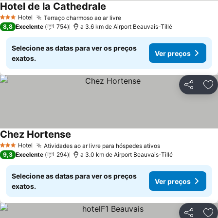
Hotel de la Cathedrale
Hotel
Terraço charmoso ao ar livre
3 Estrelas
8,8
Excelente
754
a 3.6 km de Airport Beauvais-Tillé
Selecione as datas para ver os preços
Ver preços
exatos.
Partilhar
Ad
Chez Hortense
Hotel
Atividades ao ar livre para hóspedes ativos
3 Estrelas
9,3
Excelente
294
a 3.0 km de Airport Beauvais-Tillé
Selecione as datas para ver os preços
Ver preços
exatos.
Partilhar
Ad