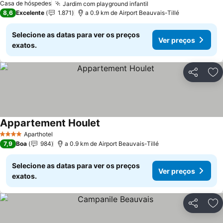
Casa de hóspedes
Jardim com playground infantil
8,6
Excelente
1.871
a 0.9 km de Airport Beauvais-Tillé
Selecione as datas para ver os preços
Ver preços
exatos.
Partilhar
Ad
Appartement Houlet
Aparthotel
4 Estrelas
7,9
Boa
984
a 0.9 km de Airport Beauvais-Tillé
Selecione as datas para ver os preços
Ver preços
exatos.
Partilhar
Ad