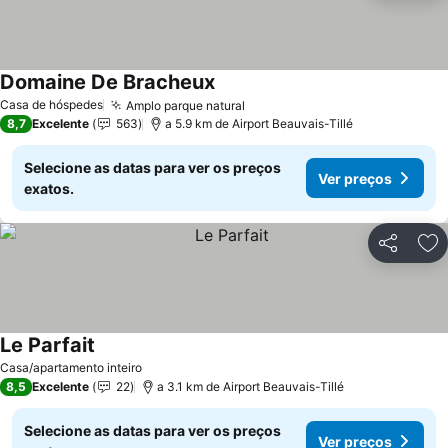
Domaine De Bracheux
Casa de hóspedes
Amplo parque natural
8,7
Excelente
563
a 5.9 km de Airport Beauvais-Tillé
Selecione as datas para ver os preços
Ver preços
exatos.
Partilhar
Ad
Le Parfait
Casa/apartamento inteiro
8,5
Excelente
22
a 3.1 km de Airport Beauvais-Tillé
Selecione as datas para ver os preços
Ver preços