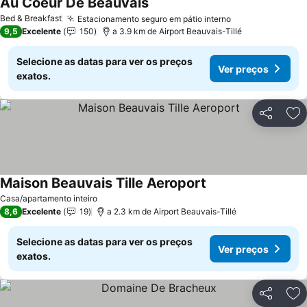
Au Coeur De Beauvais
Bed & Breakfast
Estacionamento seguro em pátio interno
9,5
Excelente
150
a 3.9 km de Airport Beauvais-Tillé
Selecione as datas para ver os preços
Ver preços
exatos.
Partilhar
Ad
Maison Beauvais Tille Aeroport
Casa/apartamento inteiro
8,6
Excelente
19
a 2.3 km de Airport Beauvais-Tillé
Selecione as datas para ver os preços
Ver preços
exatos.
Partilhar
Ad