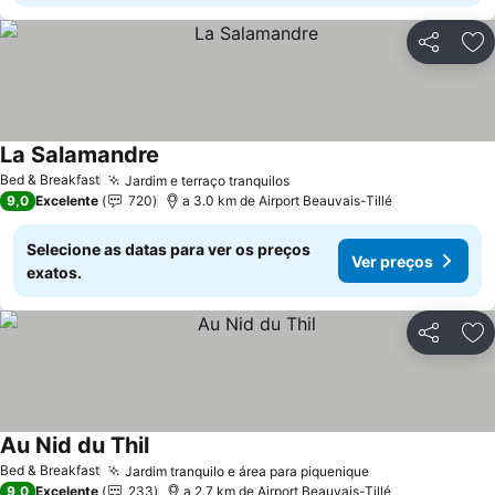
Partilhar
Ad
La Salamandre
Bed & Breakfast
Jardim e terraço tranquilos
9,0
Excelente
720
a 3.0 km de Airport Beauvais-Tillé
Selecione as datas para ver os preços
Ver preços
exatos.
Partilhar
Ad
Au Nid du Thil
Bed & Breakfast
Jardim tranquilo e área para piquenique
9,0
Excelente
233
a 2.7 km de Airport Beauvais-Tillé