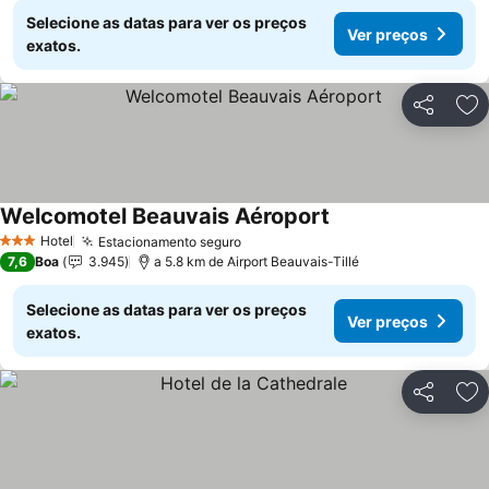
Selecione as datas para ver os preços
Ver preços
exatos.
Partilhar
Ad
Welcomotel Beauvais Aéroport
Hotel
Estacionamento seguro
3 Estrelas
7,6
Boa
3.945
a 5.8 km de Airport Beauvais-Tillé
Selecione as datas para ver os preços
Ver preços
exatos.
Partilhar
Ad