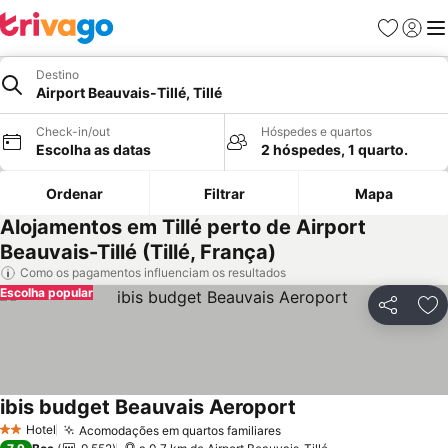
Favoritos
Iniciar
Me
Destino
Airport Beauvais-Tillé, Tillé
Check-in/out
Hóspedes e quartos
Escolha as datas
2 hóspedes, 1 quarto.
Ordenar
Filtrar
Mapa
Alojamentos em Tillé perto de Airport
Beauvais-Tillé (Tillé, França)
Como os pagamentos influenciam os resultados
Escolha popular
Partilhar
Ad
ibis budget Beauvais Aeroport
Hotel
Acomodações em quartos familiares
2 Estrelas