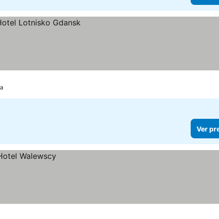
sa
Ver pr