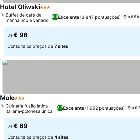
Hotel Oliwski
3 Estrelas
Ver preços
Buffet de café da
Excelente
(3.847 pontuações)
8,9
a 6.5 
manhã rico e variado
Ver preços
€ 96
De
Consulte os preços de
7 sites
Molo
3 Estrelas
Ver preços
Culinária fusão latina-
Excelente
(1.952 pontuações)
8,7
a 9.
italiana-polonesa única
Ver preços
€ 69
De
Consulte os preços de
4 sites