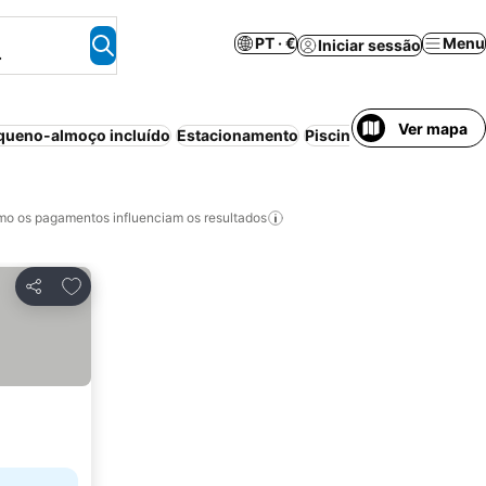
PT · €
Menu
Iniciar sessão
.
Ver mapa
queno-almoço incluído
Estacionamento
Piscina
Meia-pensão
A
o os pagamentos influenciam os resultados
Adicionar aos favoritos
Partilhar