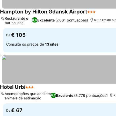
Hampton by Hilton Gdansk Airport
3 Estrelas
Ver preço
Restaurante e
Excelente
(7.661 pontuações)
8,9
a 0.6 km de Ai
bar no local
Ver preços
€ 105
De
Consulte os preços de
13 sites
Hotel Urbi
3 Estrelas
Ver preços
Acomodações que aceitam
Excelente
(3.778 pontuações)
9,2
a
animais de estimação
Ver preços
€ 67
De