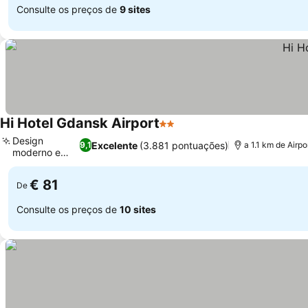
Consulte os preços de
9 sites
Hi Hotel Gdansk Airport
2 Estrelas
Ver preços
Design
Excelente
(3.881 pontuações)
9,1
a 1.1 km de Airp
moderno e
Ver preços
limpo
€ 81
De
Consulte os preços de
10 sites