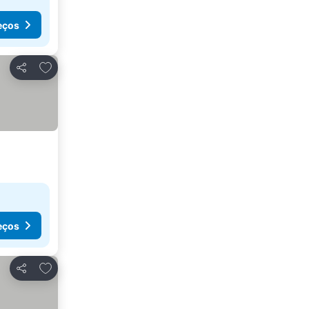
eços
Adicionar aos favoritos
Partilhar
eços
Adicionar aos favoritos
Partilhar