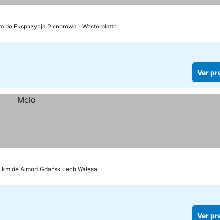
km de Ekspozycja Plenerowa - Westerplatte
Ver pr
2 km de Airport Gdańsk Lech Wałęsa
Ver pr