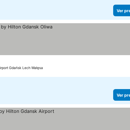
Ver pr
Airport Gdańsk Lech Wałęsa
Ver pr