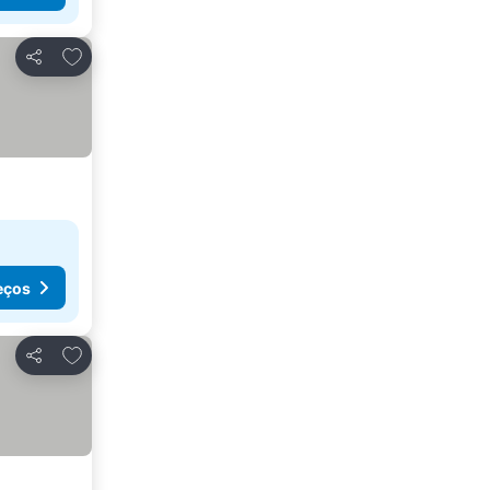
Adicionar aos favoritos
Partilhar
eços
Adicionar aos favoritos
Partilhar