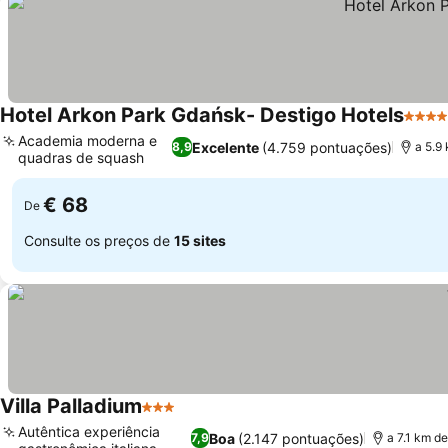
Hotel Arkon Park Gdańsk- Destigo Hotels
4 Estr
Academia moderna e
Excelente
(4.759 pontuações)
8,9
a 5.9
quadras de squash
Ver preços
€ 68
De
Consulte os preços de
15 sites
Villa Palladium
3 Estrelas
Ver preços
Autêntica experiência
Boa
(2.147 pontuações)
7,9
a 7.1 km d