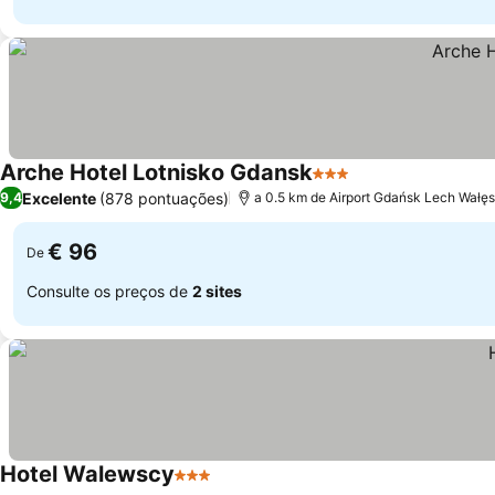
Arche Hotel Lotnisko Gdansk
3 Estrelas
Ver preços
Excelente
(878 pontuações)
9,4
a 0.5 km de Airport Gdańsk Lech Wałę
€ 96
De
Consulte os preços de
2 sites
Hotel Walewscy
3 Estrelas
Ver preços