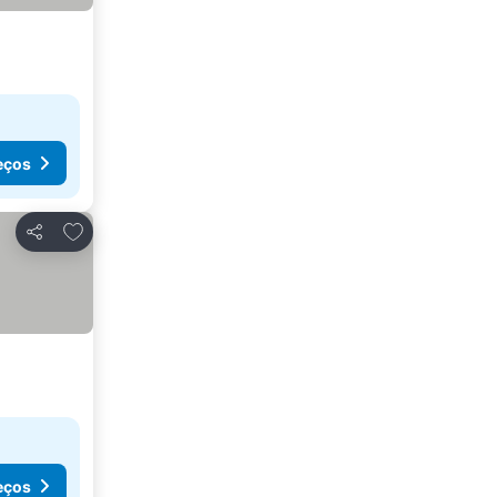
eços
Adicionar aos favoritos
Partilhar
eços