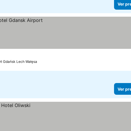
Ver pr
ort Gdańsk Lech Wałęsa
Ver pr