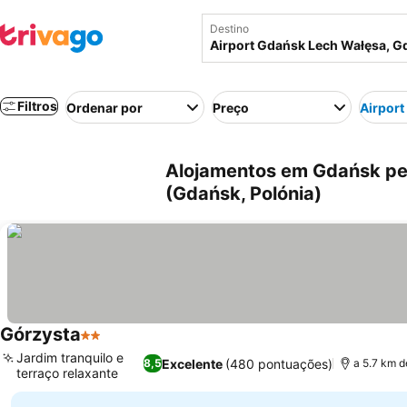
Destino
Filtros
Ordenar por
Preço
Airport
Alojamentos em Gdańsk pe
(Gdańsk, Polónia)
Górzysta
2 Estrelas
Ver preços
Jardim tranquilo e
Excelente
(480 pontuações)
8,5
a 5.7 km d
terraço relaxante
Ver preços