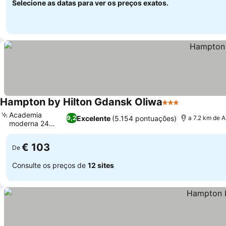
Selecione as datas para ver os preços exatos.
Hampton by Hilton Gdansk Oliwa
3 Estrelas
Ver preços
Academia
Excelente
(5.154 pontuações)
9,2
a 7.2 km de 
moderna 24
Ver preços
horas
€ 103
De
Consulte os preços de
12 sites