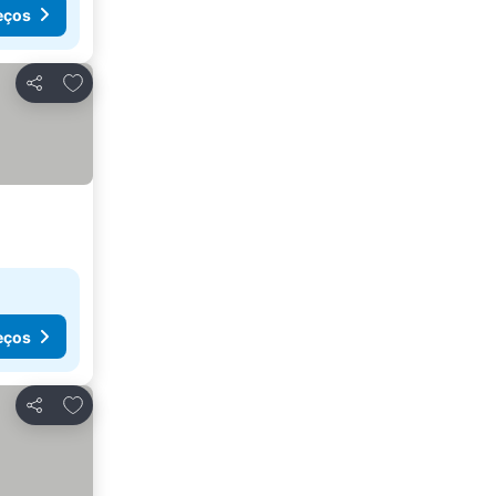
eços
Adicionar aos favoritos
Partilhar
eços
Adicionar aos favoritos
Partilhar