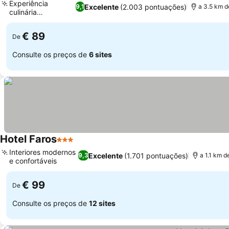
Experiência
Excelente
(2.003 pontuações)
9,1
a 3.5 km d
culinária
Ver preços
excepcional
€ 89
De
Consulte os preços de
6 sites
Hotel Faros
3 Estrelas
Ver preços
Interiores modernos
Excelente
(1.701 pontuações)
9,3
a 1.1 km 
e confortáveis
Ver preços
€ 99
De
Consulte os preços de
12 sites