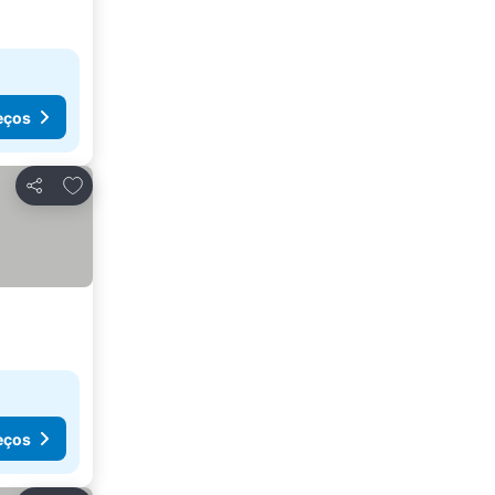
eços
Adicionar aos favoritos
Partilhar
eços