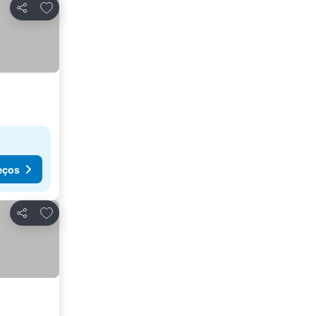
Adicionar aos favoritos
Partilhar
eços
Adicionar aos favoritos
Partilhar