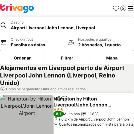
Favoritos
Iniciar
Me
Destino
Airport Liverpool John Lennon, Liverpool
Check-in/out
Hóspedes e quartos
Escolha as datas
2 hóspedes, 1 quarto.
Ordenar
Filtrar
Mapa
Alojamentos em Liverpool perto de Airport
Liverpool John Lennon (Liverpool, Reino
Unido)
Como os pagamentos influenciam os resultados
Hampton by Hilton
Partilhar
Adicionar aos favoritos
Liverpool/John Lennon
Airport
3 Estrelas
8,1
Muito boa
11.828
a 0.2 km de Airport Liverpool John Lennon
Quartos insonorizados com vista para a pista