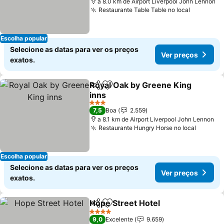
a 8.0 km de Airport Liverpool John Lennon
Restaurante Table Table no local
Escolha popular
Selecione as datas para ver os preços
Ver preços
exatos.
Royal Oak by Greene King
Partilhar
Adicionar aos favoritos
inns
3 Estrelas
7,5
Boa
2.559
a 8.1 km de Airport Liverpool John Lennon
Restaurante Hungry Horse no local
Escolha popular
Selecione as datas para ver os preços
Ver preços
exatos.
Hope Street Hotel
Partilhar
Adicionar aos favoritos
4 Estrelas
9,0
Excelente
9.659