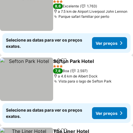
3 Estrelas
8,6
Excelente
1.763
a 7.5 km de Airport Liverpool John Lennon
Parque safari familiar por perto
Selecione as datas para ver os preços
Ver preços
exatos.
Sefton Park Hotel
Partilhar
Adicionar aos favoritos
3 Estrelas
7,8
Boa
2.597
a 4.6 km de Albert Dock
Vista para o lago de Sefton Park
Selecione as datas para ver os preços
Ver preços
exatos.
The Liner Hotel