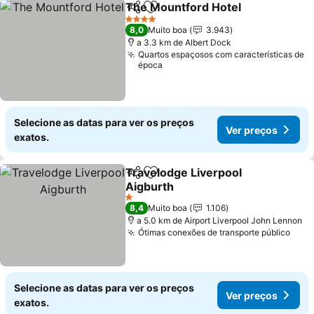
The Mountford Hotel
Partilhar
Adicionar aos favoritos
4 Estrelas
8,0
Muito boa
3.943
a 3.3 km de Albert Dock
Quartos espaçosos com características de
época
Selecione as datas para ver os preços
Ver preços
exatos.
Travelodge Liverpool
Partilhar
Adicionar aos favoritos
Aigburth
1 Estrelas
8,4
Muito boa
1.106
a 5.0 km de Airport Liverpool John Lennon
Ótimas conexões de transporte público
Selecione as datas para ver os preços
Ver preços
exatos.