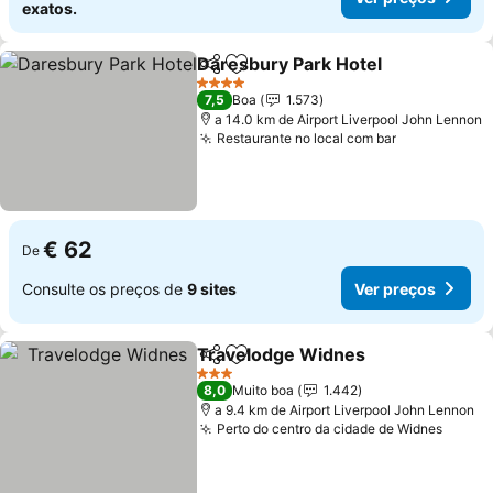
exatos.
Daresbury Park Hotel
Partilhar
Adicionar aos favoritos
4 Estrelas
7,5
Boa
1.573
a 14.0 km de Airport Liverpool John Lennon
Restaurante no local com bar
€ 62
De
Consulte os preços de
9 sites
Ver preços
Travelodge Widnes
Partilhar
Adicionar aos favoritos
3 Estrelas
8,0
Muito boa
1.442
a 9.4 km de Airport Liverpool John Lennon
Perto do centro da cidade de Widnes