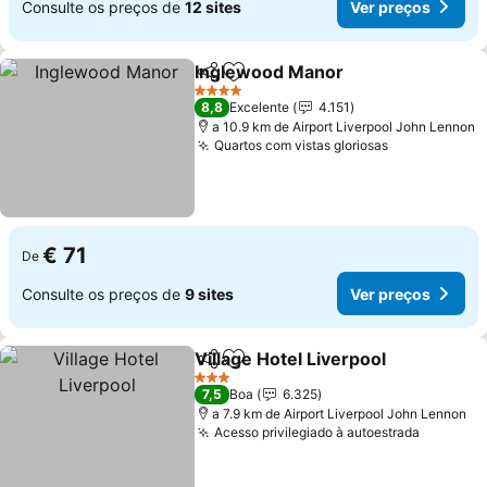
Consulte os preços de
12 sites
Ver preços
Inglewood Manor
Partilhar
Adicionar aos favoritos
4 Estrelas
8,8
Excelente
4.151
a 10.9 km de Airport Liverpool John Lennon
Quartos com vistas gloriosas
€ 71
De
Consulte os preços de
9 sites
Ver preços
Village Hotel Liverpool
Partilhar
Adicionar aos favoritos
3 Estrelas
7,5
Boa
6.325
a 7.9 km de Airport Liverpool John Lennon
Acesso privilegiado à autoestrada