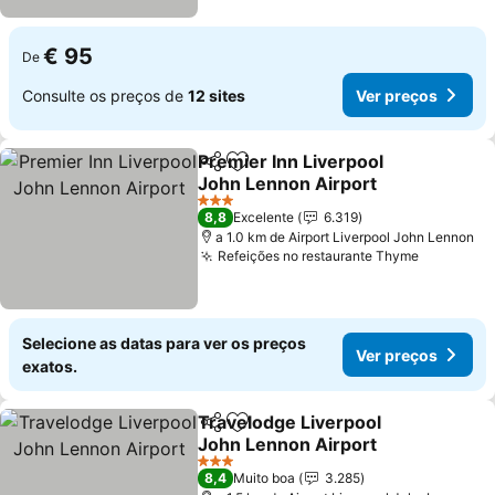
€ 95
De
Consulte os preços de
12 sites
Ver preços
Premier Inn Liverpool
Partilhar
Adicionar aos favoritos
John Lennon Airport
3 Estrelas
8,8
Excelente
6.319
a 1.0 km de Airport Liverpool John Lennon
Refeições no restaurante Thyme
Selecione as datas para ver os preços
Ver preços
exatos.
Travelodge Liverpool
Partilhar
Adicionar aos favoritos
John Lennon Airport
3 Estrelas
8,4
Muito boa
3.285