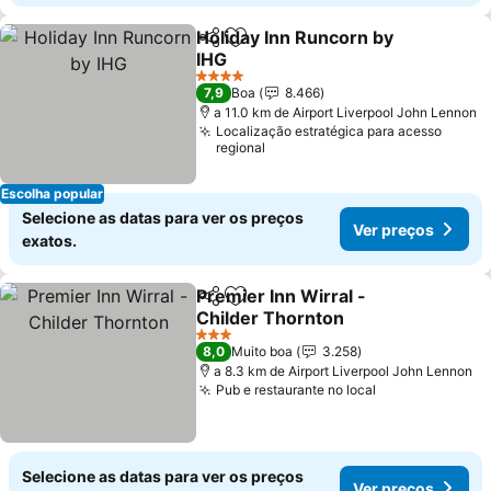
Holiday Inn Runcorn by
Partilhar
Adicionar aos favoritos
IHG
4 Estrelas
7,9
Boa
8.466
a 11.0 km de Airport Liverpool John Lennon
Localização estratégica para acesso
regional
Escolha popular
Selecione as datas para ver os preços
Ver preços
exatos.
Premier Inn Wirral -
Partilhar
Adicionar aos favoritos
Childer Thornton
3 Estrelas
8,0
Muito boa
3.258
a 8.3 km de Airport Liverpool John Lennon
Pub e restaurante no local
Selecione as datas para ver os preços
Ver preços