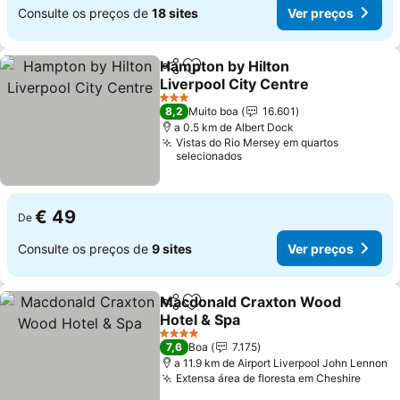
Consulte os preços de
18 sites
Ver preços
Hampton by Hilton
Partilhar
Adicionar aos favoritos
Liverpool City Centre
3 Estrelas
8,2
Muito boa
16.601
a 0.5 km de Albert Dock
Vistas do Rio Mersey em quartos
selecionados
€ 49
De
Consulte os preços de
9 sites
Ver preços
Macdonald Craxton Wood
Partilhar
Adicionar aos favoritos
Hotel & Spa
4 Estrelas
7,6
Boa
7.175
a 11.9 km de Airport Liverpool John Lennon
Extensa área de floresta em Cheshire