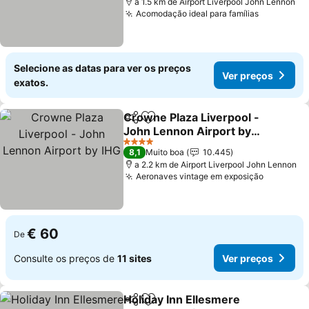
a 1.5 km de Airport Liverpool John Lennon
Acomodação ideal para famílias
Selecione as datas para ver os preços
Ver preços
exatos.
Crowne Plaza Liverpool -
Partilhar
Adicionar aos favoritos
John Lennon Airport by
IHG
4 Estrelas
8,1
Muito boa
10.445
a 2.2 km de Airport Liverpool John Lennon
Aeronaves vintage em exposição
€ 60
De
Consulte os preços de
11 sites
Ver preços
Holiday Inn Ellesmere
Partilhar
Adicionar aos favoritos