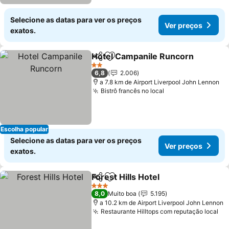
Selecione as datas para ver os preços
Ver preços
exatos.
Hotel Campanile Runcorn
Partilhar
Adicionar aos favoritos
2 Estrelas
6,8
2.006
a 7.8 km de Airport Liverpool John Lennon
Bistrô francês no local
Escolha popular
Selecione as datas para ver os preços
Ver preços
exatos.
Forest Hills Hotel
Partilhar
Adicionar aos favoritos
3 Estrelas
8,0
Muito boa
5.195
a 10.2 km de Airport Liverpool John Lennon
Restaurante Hilltops com reputação local