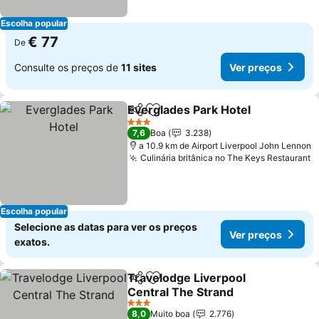
Escolha popular
€ 77
De
Consulte os preços de
11 sites
Ver preços
Everglades Park Hotel
Partilhar
Adicionar aos favoritos
3 Estrelas
7,6
Boa
3.238
a 10.9 km de Airport Liverpool John Lennon
Culinária britânica no The Keys Restaurant
Escolha popular
Selecione as datas para ver os preços
Ver preços
exatos.
Travelodge Liverpool
Partilhar
Adicionar aos favoritos
Central The Strand
3 Estrelas
8,0
Muito boa
2.776