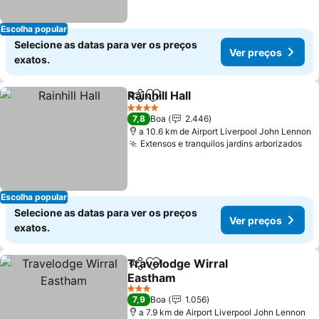
Escolha popular
Selecione as datas para ver os preços
Ver preços
exatos.
Rainhill Hall
Partilhar
Adicionar aos favoritos
4 Estrelas
7,8
Boa
2.446
a 10.6 km de Airport Liverpool John Lennon
Extensos e tranquilos jardins arborizados
Escolha popular
Selecione as datas para ver os preços
Ver preços
exatos.
Travelodge Wirral
Partilhar
Adicionar aos favoritos
Eastham
3 Estrelas
7,9
Boa
1.056
a 7.9 km de Airport Liverpool John Lennon