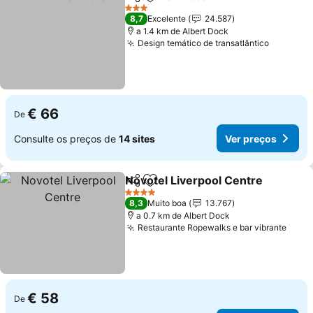
Partilhar
Adicionar aos favoritos
3 Estrelas
8,7
Excelente
24.587
a 1.4 km de Albert Dock
Design temático de transatlântico
€ 66
De
Consulte os preços de
14 sites
Ver preços
Novotel Liverpool Centre
Partilhar
Adicionar aos favoritos
4 Estrelas
8,3
Muito boa
13.767
a 0.7 km de Albert Dock
Restaurante Ropewalks e bar vibrante
€ 58
De