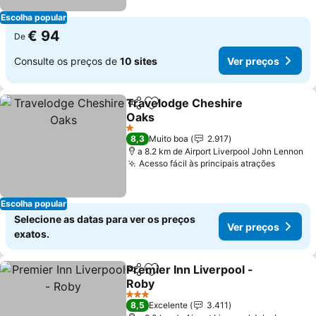
Escolha popular
€ 94
De
Consulte os preços de
10 sites
Ver preços
Travelodge Cheshire
Partilhar
Adicionar aos favoritos
Oaks
1 Estrelas
8,3
Muito boa
2.917
a 8.2 km de Airport Liverpool John Lennon
Acesso fácil às principais atrações
Escolha popular
Selecione as datas para ver os preços
Ver preços
exatos.
Premier Inn Liverpool -
Partilhar
Adicionar aos favoritos
Roby
3 Estrelas
8,5
Excelente
3.411