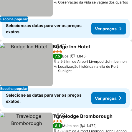
Observação da vida selvagem dos quartos
Escolha popular
Selecione as datas para ver os preços
Ver preços
exatos.
Bridge Inn Hotel
Partilhar
Adicionar aos favoritos
3 Estrelas
7,5
Boa
1.845
a 9.5 km de Airport Liverpool John Lennon
Localização histórica na vila de Port
Sunlight
Escolha popular
Selecione as datas para ver os preços
Ver preços
exatos.
Travelodge Bromborough
Partilhar
Adicionar aos favoritos
3 Estrelas
8,1
Muito boa
1.472
a 8.8 km de Airport Liverpool John Lennon