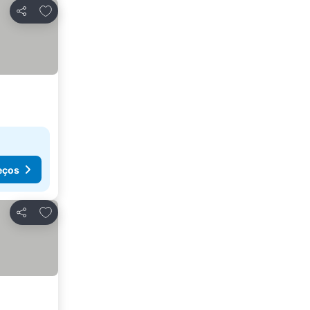
Adicionar aos favoritos
Partilhar
eços
Adicionar aos favoritos
Partilhar