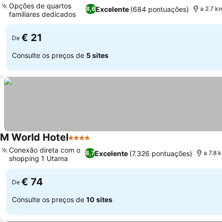
Opções de quartos
Excelente
(684 pontuações)
8,6
a 2.7 k
familiares dedicados
€ 21
De
Consulte os preços de
5 sites
M World Hotel
4 Estrelas
Conexão direta com o
Excelente
(7.326 pontuações)
8,7
a 7.8 
shopping 1 Utama
€ 74
De
Consulte os preços de
10 sites