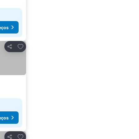
eços
Adicionar aos favoritos
Partilhar
eços
Adicionar aos favoritos