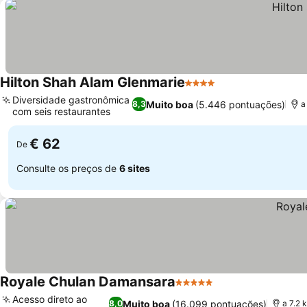
Hilton Shah Alam Glenmarie
4 Estrelas
Diversidade gastronômica
Muito boa
(5.446 pontuações)
8,3
a
com seis restaurantes
€ 62
De
Consulte os preços de
6 sites
Royale Chulan Damansara
5 Estrelas
Acesso direto ao
Muito boa
(16.099 pontuações)
8,0
a 7.2 