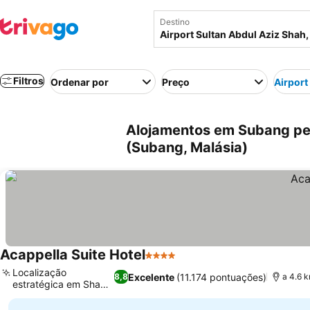
Destino
Filtros
Ordenar por
Preço
Airport
Alojamentos em Subang per
(Subang, Malásia)
Acappella Suite Hotel
4 Estrelas
Localização
Excelente
(11.174 pontuações)
8,8
a 4.6 k
estratégica em Shah
Alam