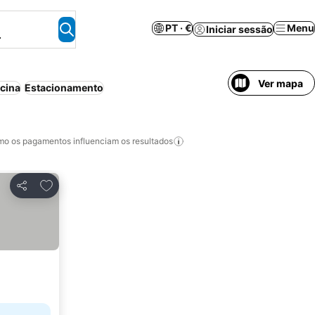
PT · €
Menu
Iniciar sessão
.
Ver mapa
scina
Estacionamento
o os pagamentos influenciam os resultados
Adicionar aos favoritos
Partilhar