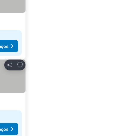
eços
Adicionar aos favoritos
Partilhar
eços