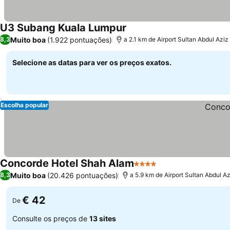
U3 Subang Kuala Lumpur
Muito boa
(1.922 pontuações)
8,3
a 2.1 km de Airport Sultan Abdul Azi
Selecione as datas para ver os preços exatos.
Escolha popular
Concorde Hotel Shah Alam
4 Estrelas
Muito boa
(20.426 pontuações)
8,3
a 5.9 km de Airport Sultan Abdul A
€ 42
De
Consulte os preços de
13 sites