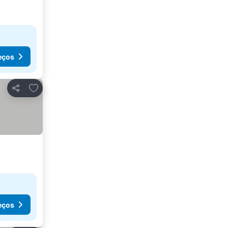
eços
Adicionar aos favoritos
Partilhar
eços