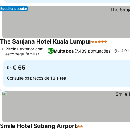
Escolha popular
The Saujana Hotel Kuala Lumpur
5 Estrelas
Piscina exterior com
Muito boa
(7.489 pontuações)
8,2
a 4.0 k
escorrega familiar
€ 65
De
Consulte os preços de
10 sites
Smile Hotel Subang Airport
2 Estrelas