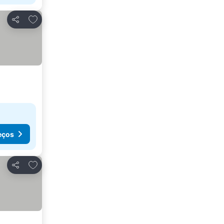
Adicionar aos favoritos
Partilhar
eços
Adicionar aos favoritos
Partilhar