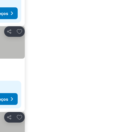
eços
Adicionar aos favoritos
Partilhar
eços
Adicionar aos favoritos
Partilhar