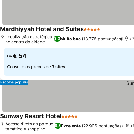
Mardhiyyah Hotel and Suites
5 Estrelas
Localização estratégica
Muito boa
(13.775 pontuações)
8,3
a 
no centro da cidade
€ 54
De
Consulte os preços de
7 sites
Escolha popular
Sunway Resort Hotel
5 Estrelas
Acesso direto ao parque
Excelente
(22.906 pontuações)
8,8
a 
temático e shopping