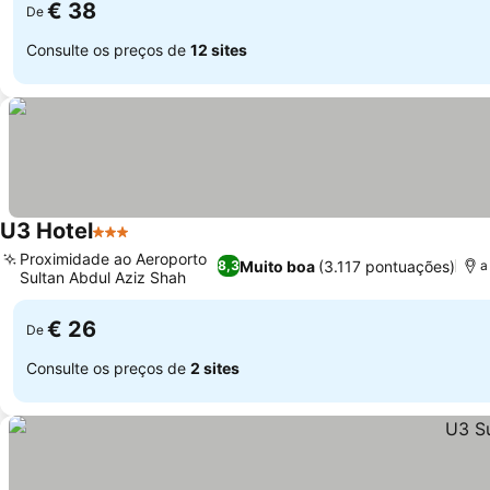
€ 38
De
Consulte os preços de
12 sites
U3 Hotel
3 Estrelas
Proximidade ao Aeroporto
Muito boa
(3.117 pontuações)
8,3
a
Sultan Abdul Aziz Shah
€ 26
De
Consulte os preços de
2 sites