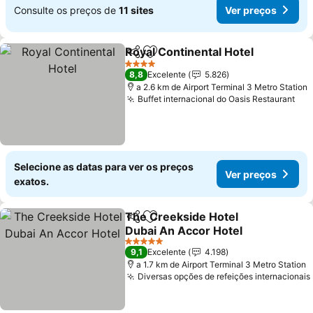
Consulte os preços de
11 sites
Ver preços
Royal Continental Hotel
Partilhar
Adicionar aos favoritos
4 Estrelas
8,8
Excelente
5.826
a 2.6 km de Airport Terminal 3 Metro Station
Buffet internacional do Oasis Restaurant
Selecione as datas para ver os preços
Ver preços
exatos.
The Creekside Hotel
Partilhar
Adicionar aos favoritos
Dubai An Accor Hotel
5 Estrelas
9,1
Excelente
4.198
a 1.7 km de Airport Terminal 3 Metro Station
Diversas opções de refeições internacionais