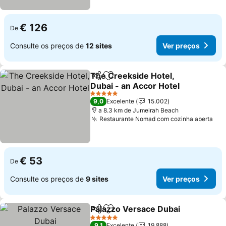
€ 126
De
Consulte os preços de
12 sites
Ver preços
The Creekside Hotel,
Partilhar
Adicionar aos favoritos
Dubai - an Accor Hotel
5 Estrelas
9,0
Excelente
15.002
a 8.3 km de Jumeirah Beach
Restaurante Nomad com cozinha aberta
€ 53
De
Consulte os preços de
9 sites
Ver preços
Palazzo Versace Dubai
Partilhar
Adicionar aos favoritos
5 Estrelas
9,1
Excelente
19.888