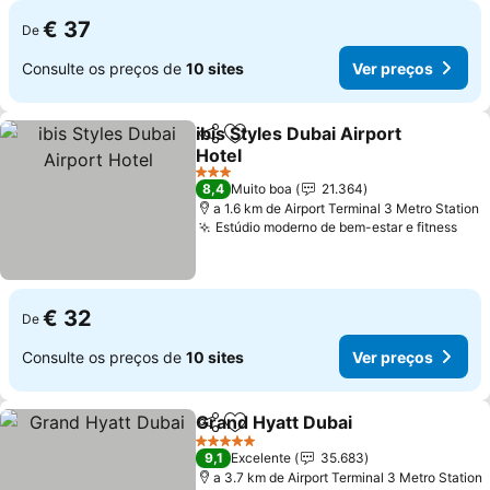
€ 37
De
Consulte os preços de
10 sites
Ver preços
ibis Styles Dubai Airport
Partilhar
Adicionar aos favoritos
Hotel
3 Estrelas
8,4
Muito boa
21.364
a 1.6 km de Airport Terminal 3 Metro Station
Estúdio moderno de bem-estar e fitness
€ 32
De
Consulte os preços de
10 sites
Ver preços
Grand Hyatt Dubai
Partilhar
Adicionar aos favoritos
5 Estrelas
9,1
Excelente
35.683
a 3.7 km de Airport Terminal 3 Metro Station