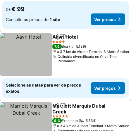
€ 99
De
Consulte os preços de
1 site
Ver preços
Aavri Hotel
Partilhar
Adicionar aos favoritos
4 Estrelas
7,6
Boa
5.139
a 3.7 km de Airport Terminal 3 Metro Station
Culinária diversificada no Olive Tree
Restaurant
Selecione as datas para ver os preços
Ver preços
exatos.
Marriott Marquis Dubai
Partilhar
Adicionar aos favoritos
Creek
5 Estrelas
9,3
Excelente
5.534
a 3.4 km de Airport Terminal 3 Metro Station
Tratamentos de spa com hammam