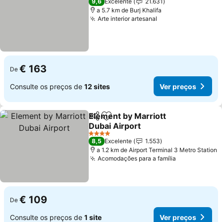
9,6
Excelente
21.631
a 5.7 km de Burj Khalifa
Arte interior artesanal
€ 163
De
Consulte os preços de
12 sites
Ver preços
Element by Marriott
Partilhar
Adicionar aos favoritos
Dubai Airport
4 Estrelas
8,5
Excelente
1.553
a 1.2 km de Airport Terminal 3 Metro Station
Acomodações para a família
€ 109
De
Consulte os preços de
1 site
Ver preços