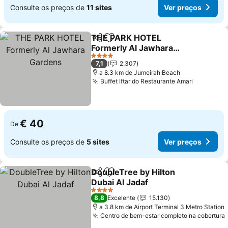
Consulte os preços de
11 sites
Ver preços
THE PARK HOTEL
Partilhar
Adicionar aos favoritos
Formerly Al Jawhara
Gardens
4 Estrelas
7,1
2.307
a 8.3 km de Jumeirah Beach
Buffet Iftar do Restaurante Amari
€ 40
De
Consulte os preços de
5 sites
Ver preços
DoubleTree by Hilton
Partilhar
Adicionar aos favoritos
Dubai Al Jadaf
4 Estrelas
8,8
Excelente
15.130
a 3.8 km de Airport Terminal 3 Metro Station
Centro de bem-estar completo na cobertura