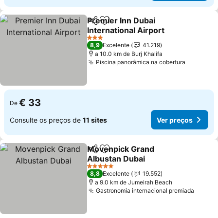
Premier Inn Dubai
Partilhar
Adicionar aos favoritos
International Airport
3 Estrelas
8,9
Excelente
41.219
a 10.0 km de Burj Khalifa
Piscina panorâmica na cobertura
€ 33
De
Consulte os preços de
11 sites
Ver preços
Movenpick Grand
Partilhar
Adicionar aos favoritos
Albustan Dubai
5 Estrelas
8,8
Excelente
19.552
a 9.0 km de Jumeirah Beach
Gastronomia internacional premiada