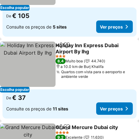
Escolha popular
€ 105
De
Consulte os preços de
5 sites
Ver preços
Holiday Inn Express Dubai
Partilhar
Adicionar aos favoritos
Airport By Ihg
3 Estrelas
8,4
Muito boa
44.740
a 10.0 km de Burj Khalifa
Quartos com vista para o aeroporto e
ambiente verde
Escolha popular
€ 37
De
Consulte os preços de
11 sites
Ver preços
Grand Mercure Dubai city
Partilhar
Adicionar aos favoritos
4 Estrelas
9,2
Excelente
11.630