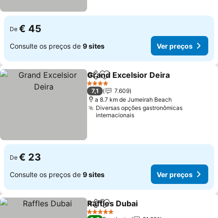
€ 45
De
Consulte os preços de
9 sites
Ver preços
Grand Excelsior Deira
Partilhar
Adicionar aos favoritos
4 Estrelas
7,1
7.609
a 8.7 km de Jumeirah Beach
Diversas opções gastronômicas
internacionais
€ 23
De
Consulte os preços de
9 sites
Ver preços
Raffles Dubai
Partilhar
Adicionar aos favoritos
5 Estrelas