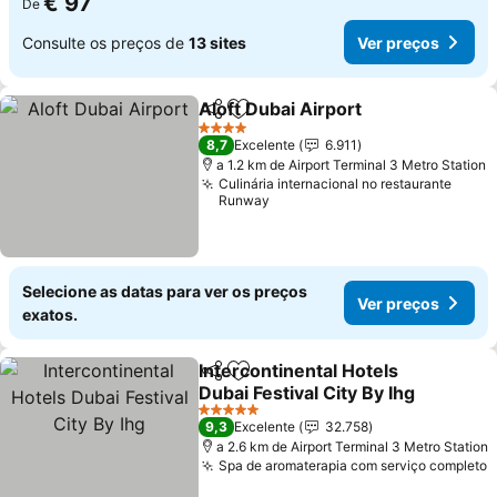
€ 97
De
Consulte os preços de
13 sites
Ver preços
Aloft Dubai Airport
Partilhar
Adicionar aos favoritos
4 Estrelas
8,7
Excelente
6.911
a 1.2 km de Airport Terminal 3 Metro Station
Culinária internacional no restaurante
Runway
Selecione as datas para ver os preços
Ver preços
exatos.
Intercontinental Hotels
Partilhar
Adicionar aos favoritos
Dubai Festival City By Ihg
5 Estrelas
9,3
Excelente
32.758
a 2.6 km de Airport Terminal 3 Metro Station
Spa de aromaterapia com serviço completo