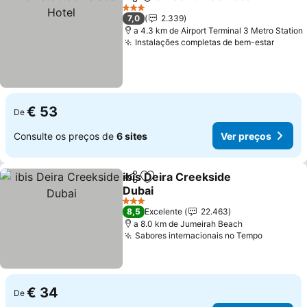
Partilhar
Adicionar aos favoritos
3 Estrelas
7,0
2.339
a 4.3 km de Airport Terminal 3 Metro Station
Instalações completas de bem-estar
€ 53
De
Consulte os preços de
6 sites
Ver preços
ibis Deira Creekside
Partilhar
Adicionar aos favoritos
Dubai
3 Estrelas
8,5
Excelente
22.463
a 8.0 km de Jumeirah Beach
Sabores internacionais no Tempo
€ 34
De