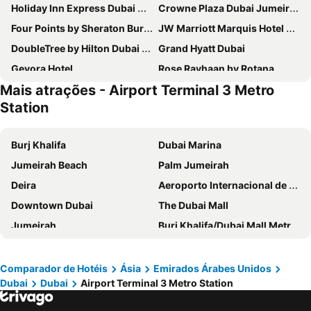
Holiday Inn Express Dubai Airport By Ihg
Crowne Plaza Dubai Jumeirah By Ihg
Four Points by Sheraton Bur Dubai
JW Marriott Marquis Hotel Dubai
DoubleTree by Hilton Dubai M Square Hotel & Residences
Grand Hyatt Dubai
Gevora Hotel
Rose Rayhaan by Rotana
Mais atrações - Airport Terminal 3 Metro
Towers Rotana
Intercontinental Hotels Dubai Festival City By Ihg
Station
The Tower Plaza Hotel
Queen Elizabeth 2
Arabian Park Dubai, an Edge by Rotana Hotel
Le Méridien Dubai Hotel & Conference Centre
Burj Khalifa
Dubai Marina
Hyatt Place Dubai Jumeirah Residences
Swissôtel Al Murooj Dubai
Jumeirah Beach
Palm Jumeirah
Taj Dubai
Canal Central Hotel
Deira
Aeroporto Internacional de Dubai
Sofitel Dubai Downtown
Grand Millennium Business Bay
Downtown Dubai
The Dubai Mall
Millennium Plaza Downtown, Dubai
Jumeira Rotana
Jumeirah
Burj Khalifa/Dubai Mall Metro Station
Hotel Indigo Dubai Downtown By Ihg
Crowne Plaza Dubai - Festival City By Ihg
Dubai World Trade Centre
Al Barsha Dubai
Crowne Plaza Dubai Deira by IHG
Park Regis Business Bay
Business Bay
Corniche Beach
Comparador de Hotéis
Ásia
Emirados Árabes Unidos
Barcelo Al Jaddaf, Dubai
Rove La Mer Beach
Dubai
Dubai
Airport Terminal 3 Metro Station
Yas Island
Saadiyat Island
Courtyard by Marriott World Trade Centre, Dubai
Marriott Executive Apartments Dubai Creek
Dubai Festival City
Zayed International Airport
Sofitel Dubai The Obelisk
Paramount Hotel Midtown