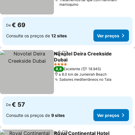
marroquino
€ 69
De
Consulte os preços de
12 sites
Ver preços
Novotel Deira Creekside
Partilhar
Adicionar aos favoritos
Dubai
4 Estrelas
8,8
Excelente
18.945
a 8.0 km de Jumeirah Beach
Sabores mediterrâneos no Tala
€ 57
De
Consulte os preços de
9 sites
Ver preços
Royal Continental Hotel