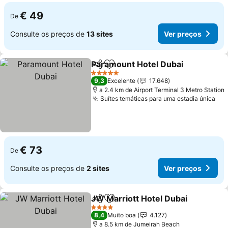
€ 49
De
Consulte os preços de
13 sites
Ver preços
Paramount Hotel Dubai
Partilhar
Adicionar aos favoritos
5 Estrelas
9,3
Excelente
17.648
a 2.4 km de Airport Terminal 3 Metro Station
Suítes temáticas para uma estadia única
€ 73
De
Consulte os preços de
2 sites
Ver preços
JW Marriott Hotel Dubai
Partilhar
Adicionar aos favoritos
4 Estrelas
8,4
Muito boa
4.127
a 8.5 km de Jumeirah Beach