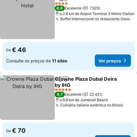
Partilhar
Adicionar aos favoritos
4 Estrelas
8,8
Excelente
7.925
a 2.8 km de Airport Terminal 3 Metro Station
Buffet internacional no restaurante Oasis
€ 46
De
Consulte os preços de
11 sites
Ver preços
Crowne Plaza Dubai Deira
Partilhar
Adicionar aos favoritos
by IHG
5 Estrelas
8,7
Excelente
22.421
a 8.8 km de Jumeirah Beach
Culinária italiana autêntica no Brioso
€ 70
De