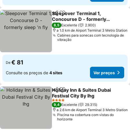
Sleepover Terminal 1,
Partilhar
Adicionar aos favoritos
Concourse D - formerly
sleep 'n fly
8,5
Excelente
2.900
a 1.0 km de Airport Terminal 3 Metro Station
Cabines para sonecas com tecnologia de
vibração
€ 81
De
Consulte os preços de
4 sites
Ver preços
Holiday Inn & Suites Dubai
Partilhar
Adicionar aos favoritos
Festival City By Ihg
4 Estrelas
9,4
Excelente
29.315
a 2.6 km de Airport Terminal 3 Metro Station
Piscina na cobertura com vistas do
horizonte