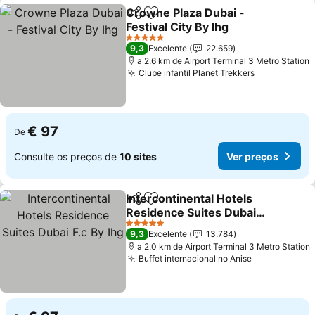
Crowne Plaza Dubai -
Partilhar
Adicionar aos favoritos
Festival City By Ihg
5 Estrelas
9,3
Excelente
22.659
a 2.6 km de Airport Terminal 3 Metro Station
Clube infantil Planet Trekkers
€ 97
De
Consulte os preços de
10 sites
Ver preços
Intercontinental Hotels
Partilhar
Adicionar aos favoritos
Residence Suites Dubai
F.c By Ihg
5 Estrelas
9,3
Excelente
13.784
a 2.0 km de Airport Terminal 3 Metro Station
Buffet internacional no Anise