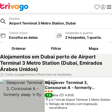
Favoritos
Iniciar
Me
Destino
Airport Terminal 3 Metro Station, Dubai
Check-in/out
Hóspedes e quartos
Escolha as datas
2 hóspedes, 1 quarto.
Ordenar
Filtrar
Mapa
Alojamentos em Dubai perto de Airport
Terminal 3 Metro Station (Dubai, Emirados
Árabes Unidos)
Como os pagamentos influenciam os resultados
Sleepover Terminal 3,
Partilhar
Adicionar aos favoritos
Concourse A - formerly
sleep 'n fly
3 Estrelas
7,6
Boa
4.919
a 0.7 km de Airport Terminal 3 Metro Station
Refúgio de trânsito com inspiração
escandinava