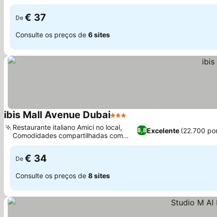
Ver preços
superiores
€ 37
De
Consulte os preços de
6 sites
ibis Mall Avenue Dubai
3 Estrelas
Ver preços
Restaurante italiano Amici no local,
Excelente
(22.700 po
8,8
Comodidades compartilhadas com
Ver preços
Novotel Suites
€ 34
De
Consulte os preços de
8 sites