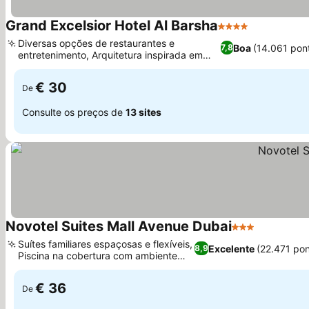
Grand Excelsior Hotel Al Barsha
4 Estrelas
Ver preços
Diversas opções de restaurantes e
Boa
(14.061 pon
7,8
entretenimento, Arquitetura inspirada em
Ver preços
navios de cruzeiro
€ 30
De
Consulte os preços de
13 sites
Novotel Suites Mall Avenue Dubai
3 Estrelas
Ver preço
Suítes familiares espaçosas e flexíveis,
Excelente
(22.471 po
8,9
Piscina na cobertura com ambiente
Ver preços
tranquilo
€ 36
De