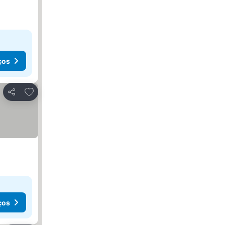
ços
Adicionar aos favoritos
Partilhar
ços