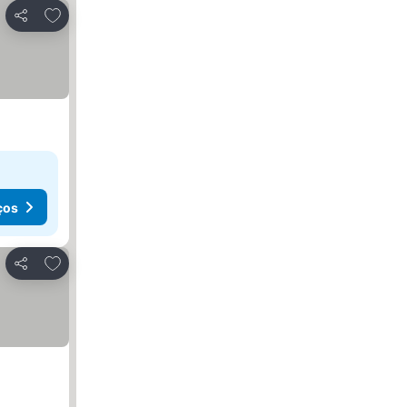
Adicionar aos favoritos
Partilhar
ços
Adicionar aos favoritos
Partilhar