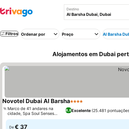
Destino
Filtros
Ordenar por
Preço
Al Barsha Du
Alojamentos em Dubai pert
Novotel Dubai Al Barsha
4 Estrelas
Ver preços
Marco de 41 andares na
Excelente
(25.481 pontuações
8,8
cidade, Spa Soul Senses
Ver preços
premiado
€ 37
De