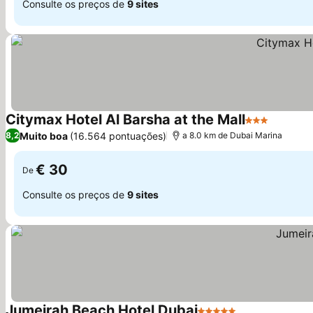
Consulte os preços de
9 sites
Citymax Hotel Al Barsha at the Mall
3 Estrelas
Ver pre
Muito boa
(16.564 pontuações)
8,2
a 8.0 km de Dubai Marina
€ 30
De
Consulte os preços de
9 sites
Jumeirah Beach Hotel Dubai