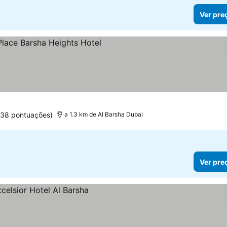
Ver pre
as
r preços
938 pontuações)
a 1.3 km de Al Barsha Dubai
Ver pre