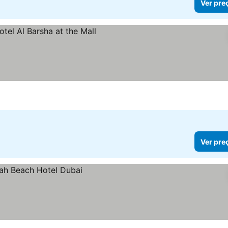
Ver pre
ços
Ver pre