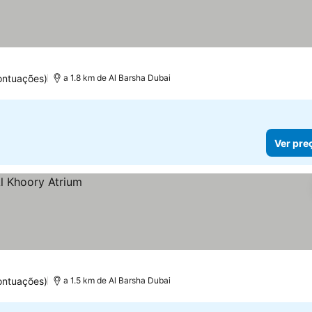
as
r preços
ontuações)
a 1.8 km de Al Barsha Dubai
Ver pre
ontuações)
a 1.5 km de Al Barsha Dubai