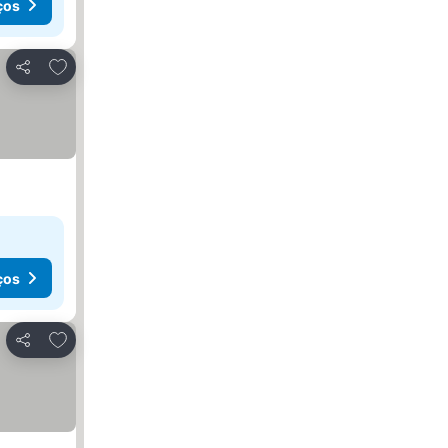
ços
Adicionar aos favoritos
Partilhar
ços
Adicionar aos favoritos
Partilhar