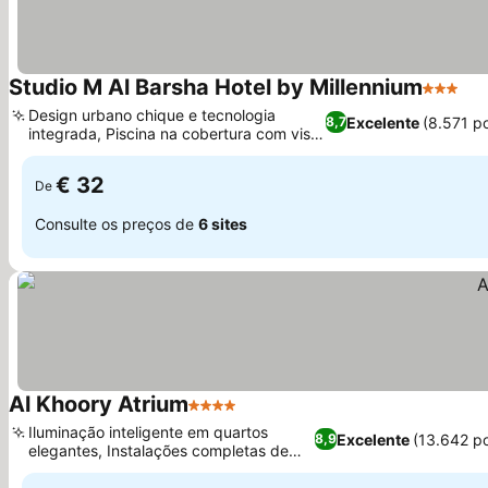
Studio M Al Barsha Hotel by Millennium
3 Estrel
Ve
Design urbano chique e tecnologia
Excelente
(8.571 p
8,7
integrada, Piscina na cobertura com vista
Ver preços
para a cidade
€ 32
De
Consulte os preços de
6 sites
Al Khoory Atrium
4 Estrelas
Ver preços
Iluminação inteligente em quartos
Excelente
(13.642 p
8,9
elegantes, Instalações completas de
Ver preços
bem-estar e spa