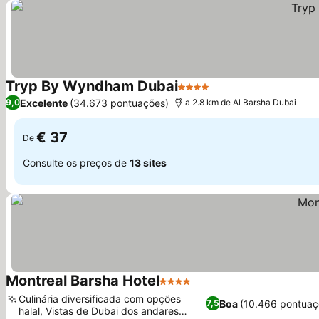
Tryp By Wyndham Dubai
4 Estrelas
Ver preços
Excelente
(34.673 pontuações)
9,0
a 2.8 km de Al Barsha Dubai
€ 37
De
Consulte os preços de
13 sites
Montreal Barsha Hotel
4 Estrelas
Ver preços
Culinária diversificada com opções
Boa
(10.466 pontuaç
7,5
halal, Vistas de Dubai dos andares