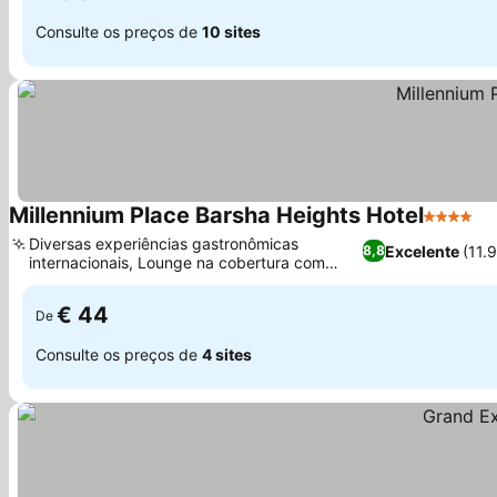
Consulte os preços de
10 sites
Millennium Place Barsha Heights Hotel
4 Estrel
Ve
Diversas experiências gastronômicas
Excelente
(11.
8,8
internacionais, Lounge na cobertura com
Ver preços
vistas panorâmicas da cidade
€ 44
De
Consulte os preços de
4 sites