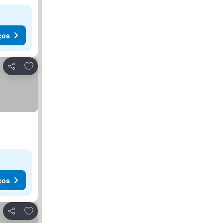
ços
Adicionar aos favoritos
Partilhar
ços
Adicionar aos favoritos
Partilhar