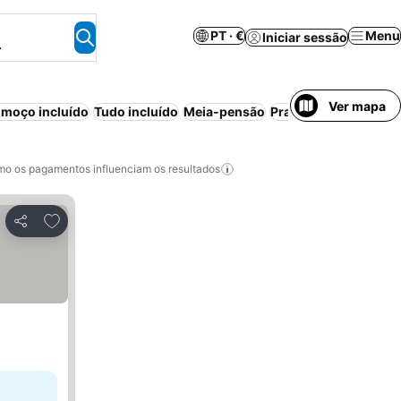
PT · €
Menu
Iniciar sessão
.
Ver mapa
moço incluído
Tudo incluído
Meia-pensão
Praia
Piscina
Resort
o os pagamentos influenciam os resultados
Adicionar aos favoritos
Partilhar