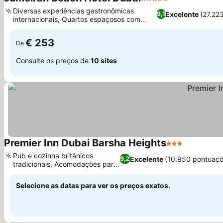
5 Estrelas
Ver preços
Diversas experiências gastronômicas
Excelente
(27.22
9,1
internacionais, Quartos espaçosos com
Ver preços
janelas do chão ao teto
€ 253
De
Consulte os preços de
10 sites
Premier Inn Dubai Barsha Heights
3 Estrelas
Ver preço
Pub e cozinha britânicos
Excelente
(10.950 pontuaçõ
9,2
tradicionais, Acomodações para
Ver preços
famílias
Selecione as datas para ver os preços exatos.