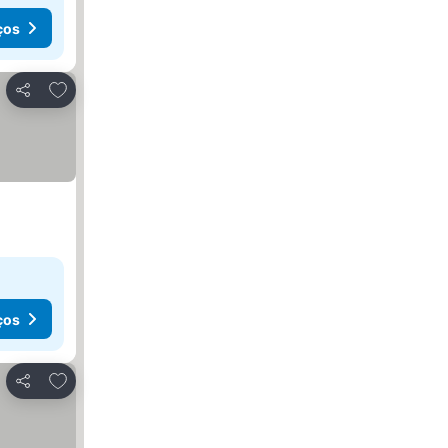
ços
Adicionar aos favoritos
Partilhar
ços
Adicionar aos favoritos
Partilhar