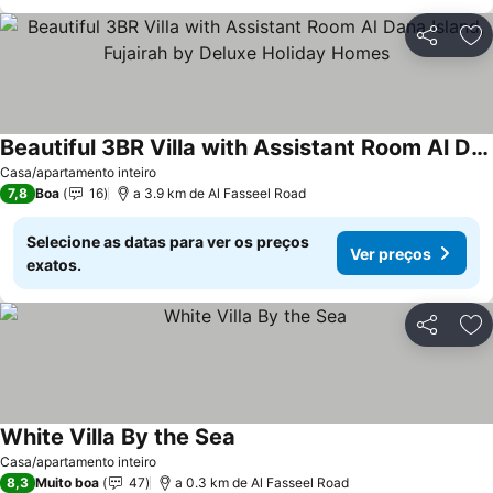
Partilhar
Ad
Beautiful 3BR Villa with Assistant Room Al Dana Island, Fujairah by Deluxe Holiday Homes
Casa/apartamento inteiro
7,8
Boa
16
a 3.9 km de Al Fasseel Road
Selecione as datas para ver os preços
Ver preços
exatos.
Partilhar
Ad
White Villa By the Sea
Casa/apartamento inteiro
8,3
Muito boa
47
a 0.3 km de Al Fasseel Road