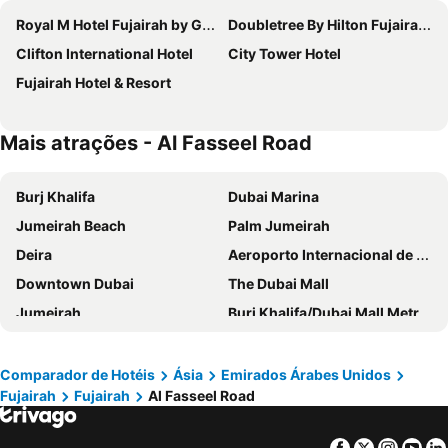
Royal M Hotel Fujairah by Gewan
Doubletree By Hilton Fujairah City
Clifton International Hotel
City Tower Hotel
Fujairah Hotel & Resort
Mais atrações - Al Fasseel Road
Burj Khalifa
Dubai Marina
Jumeirah Beach
Palm Jumeirah
Deira
Aeroporto Internacional de Dubai
Downtown Dubai
The Dubai Mall
Jumeirah
Burj Khalifa/Dubai Mall Metro Station
Dubai World Trade Centre
Al Barsha Dubai
Business Bay
Yas Island
Comparador de Hotéis
Ásia
Emirados Árabes Unidos
Fujairah
Fujairah
Al Fasseel Road
Dubai Festival City
Zayed International Airport
Deira City Centre Metro Station
Sheikh Zayed Road
Facebook
Twitter
Insta
Yo