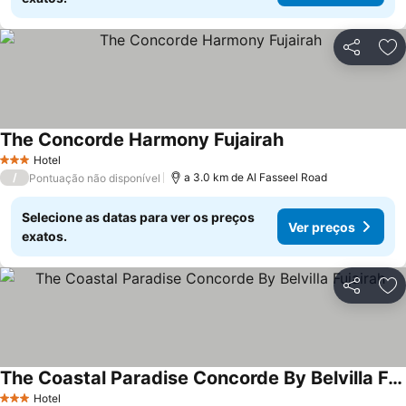
Partilhar
Ad
The Concorde Harmony Fujairah
Hotel
3 Estrelas
/
a 3.0 km de Al Fasseel Road
Pontuação não disponível
Selecione as datas para ver os preços
Ver preços
exatos.
Partilhar
Ad
The Coastal Paradise Concorde By Belvilla Fujairah
Hotel
3 Estrelas