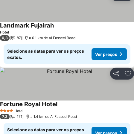
Landmark Fujairah
Hotel
6,3
87
a 0.1 km de Al Fasseel Road
Selecione as datas para ver os preços
Ver preços
exatos.
Partilhar
Ad
Fortune Royal Hotel
Hotel
4 Estrelas
7,2
171
a 1.4 km de Al Fasseel Road
Selecione as datas para ver os preços
Ver preços