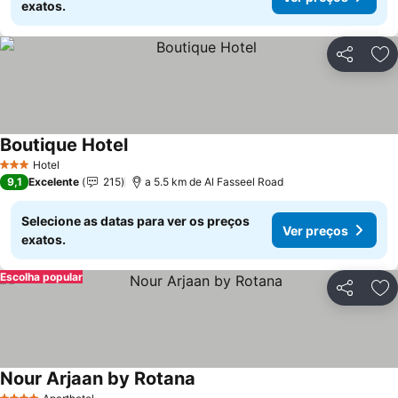
exatos.
Partilhar
Ad
Boutique Hotel
Hotel
3 Estrelas
9,1
Excelente
215
a 5.5 km de Al Fasseel Road
Selecione as datas para ver os preços
Ver preços
exatos.
Escolha popular
Partilhar
Ad
Nour Arjaan by Rotana