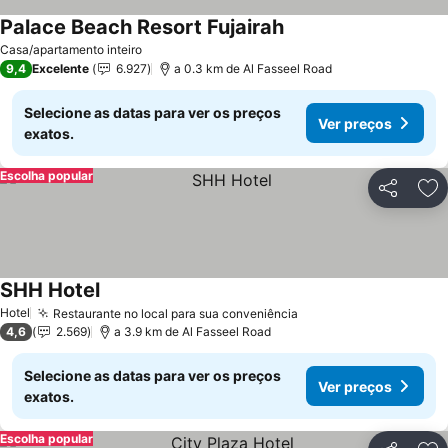
Palace Beach Resort Fujairah
Casa/apartamento inteiro
9,4
Excelente
6.927
a 0.3 km de Al Fasseel Road
Selecione as datas para ver os preços
Ver preços
exatos.
Escolha popular
Partilhar
Ad
SHH Hotel
Hotel
Restaurante no local para sua conveniência
4,6
2.569
a 3.9 km de Al Fasseel Road
Selecione as datas para ver os preços
Ver preços
exatos.
Escolha popular