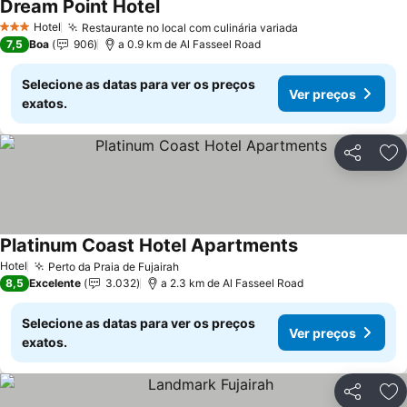
Dream Point Hotel
Hotel
Restaurante no local com culinária variada
3 Estrelas
7,5
Boa
906
a 0.9 km de Al Fasseel Road
Selecione as datas para ver os preços
Ver preços
exatos.
Partilhar
Ad
Platinum Coast Hotel Apartments
Hotel
Perto da Praia de Fujairah
8,5
Excelente
3.032
a 2.3 km de Al Fasseel Road
Selecione as datas para ver os preços
Ver preços
exatos.
Partilhar
Ad