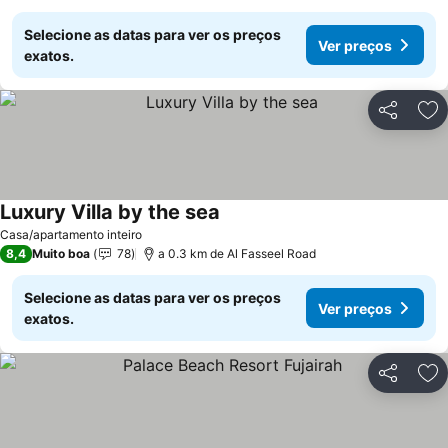
Selecione as datas para ver os preços
Ver preços
exatos.
Partilhar
Ad
Luxury Villa by the sea
Casa/apartamento inteiro
8,4
Muito boa
78
a 0.3 km de Al Fasseel Road
Selecione as datas para ver os preços
Ver preços
exatos.
Partilhar
Ad