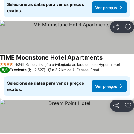
Selecione as datas para ver os preços
Ver preços
exatos.
Partilhar
Ad
TIME Moonstone Hotel Apartments
Hotel
Localização privilegiada ao lado do Lulu Hypermarket
4 Estrelas
8,6
Excelente
2.527
a 3.2 km de Al Fasseel Road
Selecione as datas para ver os preços
Ver preços
exatos.
Partilhar
Ad