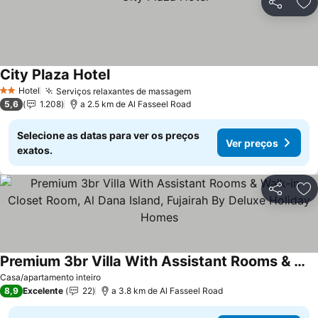
Partilhar
Ad
City Plaza Hotel
Hotel
Serviços relaxantes de massagem
2 Estrelas
5,6
1.208
a 2.5 km de Al Fasseel Road
Selecione as datas para ver os preços
Ver preços
exatos.
Partilhar
Ad
Premium 3br Villa With Assistant Rooms & Walk-in Closet Room, Al Dana Island, Fujairah By Deluxe Holiday Homes
Casa/apartamento inteiro
8,9
Excelente
22
a 3.8 km de Al Fasseel Road