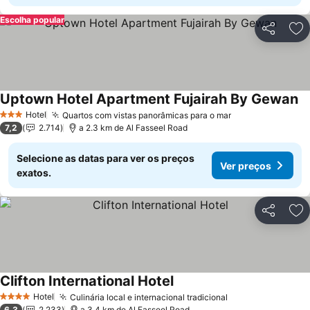
Escolha popular
Partilhar
Ad
Uptown Hotel Apartment Fujairah By Gewan
Hotel
Quartos com vistas panorâmicas para o mar
3 Estrelas
7,2
2.714
a 2.3 km de Al Fasseel Road
Selecione as datas para ver os preços
Ver preços
exatos.
Partilhar
Ad
Clifton International Hotel
Hotel
Culinária local e internacional tradicional
4 Estrelas
6,3
2.233
a 3.4 km de Al Fasseel Road