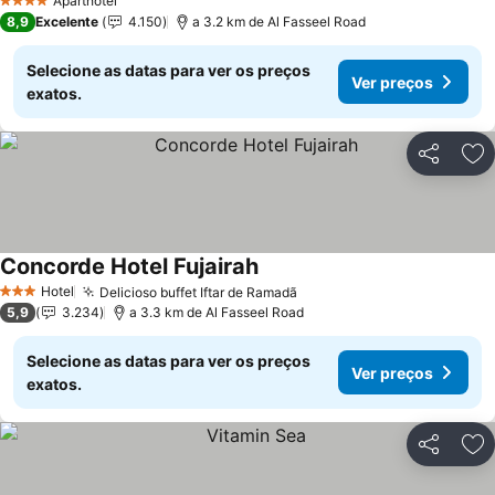
Aparthotel
4 Estrelas
8,9
Excelente
4.150
a 3.2 km de Al Fasseel Road
Selecione as datas para ver os preços
Ver preços
exatos.
Partilhar
Ad
Concorde Hotel Fujairah
Hotel
Delicioso buffet Iftar de Ramadã
3 Estrelas
5,9
3.234
a 3.3 km de Al Fasseel Road
Selecione as datas para ver os preços
Ver preços
exatos.
Partilhar
Ad