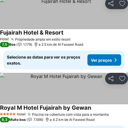
Partilhar
Ad
Fujairah Hotel & Resort
Hotel
Propriedade ampla em estilo resort
7,5
Boa
1.179
a 2.5 km de Al Fasseel Road
Selecione as datas para ver os preços
Ver preços
exatos.
Partilhar
Ad
Royal M Hotel Fujairah by Gewan
Hotel
Piscina na cobertura com vista para a montanha
5 Estrelas
8,3
Muito boa
7.566
a 4.2 km de Al Fasseel Road