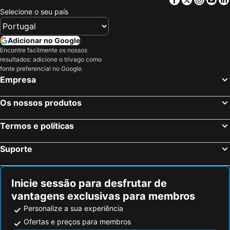
Deira City Center Mall
Jumeirah Beach Residence
Selecione o seu país
Bur Dubai
Burj KhalifaDubai Mall Metro Station
Dubai Metro
Al Rigga
Adicionar no Google
Dubai Creek
GULFOOD EXHIBITION
Encontre facilmente os nossos
resultados: adicione o trivago como
Sharjah City Center
Al Qusais
fonte preferencial no Google.
Empresa
Airport Terminal 3 Metro Station
Jumeirah Emirates Towers
DMCC Metro Station
DUBAI INTERNATIONAL BOAT SHOW
Os nossos produtos
Business Bay Metro Station
Mall of the Emirates
Dubai Marina Mall
Dubai Museum
Termos e políticas
World Trade Centre Metro Station
Dubai Aquarium & Underwater Zoo
Suporte
Dubai Media City
Al Maktoum International Airport
The Dubai Fountain
Wild Wadi Waterpark
Inicie sessão para desfrutar de
Souk Madinat Jumeirah
Aquaventure Waterpark
vantagens exclusivas para membros
Dubai Silicon Oasis
Airport Terminal 1 Metro Station
Personalize a sua experiência
Souq de Ouro
Umm Suqeim
Ofertas e preços para membros
Dubai Investment Park
Nadd Al Shiba