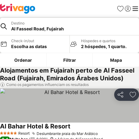
Favoritos
Iniciar
Me
Destino
Al Fasseel Road, Fujairah
Check-in/out
Hóspedes e quartos
Escolha as datas
2 hóspedes, 1 quarto.
Ordenar
Filtrar
Mapa
Alojamentos em Fujairah perto de Al Fasseel
Road (Fujairah, Emirados Árabes Unidos)
Como os pagamentos influenciam os resultados
Partilhar
Ad
Al Bahar Hotel & Resort
Resort
Deslumbrante praia do Mar Arábico
5 Estrelas