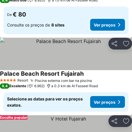
8,4
Muito boa
8.920
a 1.0 km de Al Fasseel Road
€ 80
De
Consulte os preços de
8 sites
Ver preços
Partilhar
Ad
Palace Beach Resort Fujairah
Resort
Piscina externa com bar na piscina
5 Estrelas
9,4
Excelente
6.962
a 0.3 km de Al Fasseel Road
Selecione as datas para ver os preços
Ver preços
exatos.
Escolha popular
Partilhar
Ad