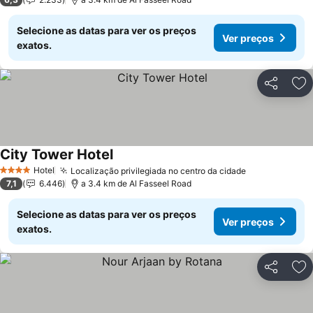
Selecione as datas para ver os preços
Ver preços
exatos.
Partilhar
Ad
City Tower Hotel
Hotel
Localização privilegiada no centro da cidade
4 Estrelas
7,1
6.446
a 3.4 km de Al Fasseel Road
Selecione as datas para ver os preços
Ver preços
exatos.
Partilhar
Ad