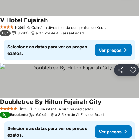
V Hotel Fujairah
Hotel
Culinária diversificada com pratos de Kerala
4 Estrelas
6,7
8.280
a 0.1 km de Al Fasseel Road
Selecione as datas para ver os preços
Ver preços
exatos.
Partilhar
Ad
Doubletree By Hilton Fujairah City
Hotel
Clube infantil e piscina dedicados
5 Estrelas
9,1
Excelente
6.044
a 3.5 km de Al Fasseel Road
Selecione as datas para ver os preços
Ver preços
exatos.