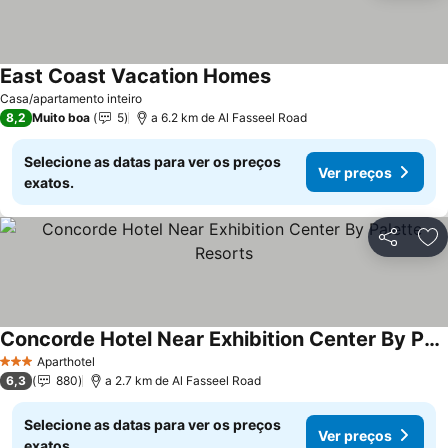
East Coast Vacation Homes
Casa/apartamento inteiro
8,2
Muito boa
5
a 6.2 km de Al Fasseel Road
Selecione as datas para ver os preços
Ver preços
exatos.
Partilhar
Ad
Concorde Hotel Near Exhibition Center By Palette Resorts
Aparthotel
3 Estrelas
6,3
880
a 2.7 km de Al Fasseel Road
Selecione as datas para ver os preços
Ver preços
exatos.