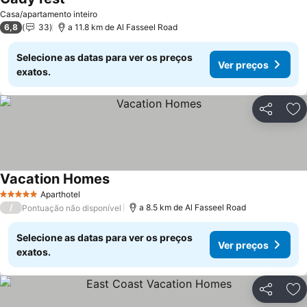
Casa/apartamento inteiro
6,8
33
a 11.8 km de Al Fasseel Road
Selecione as datas para ver os preços
Ver preços
exatos.
Partilhar
Ad
Vacation Homes
Aparthotel
5 Estrelas
/
a 8.5 km de Al Fasseel Road
Pontuação não disponível
Selecione as datas para ver os preços
Ver preços
exatos.
Partilhar
Ad