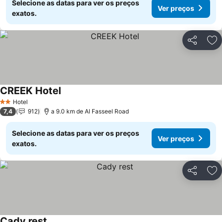
Selecione as datas para ver os preços
Ver preços
exatos.
Partilhar
Ad
CREEK Hotel
Hotel
2 Estrelas
7,4
912
a 9.0 km de Al Fasseel Road
Selecione as datas para ver os preços
Ver preços
exatos.
Partilhar
Ad
Cady rest