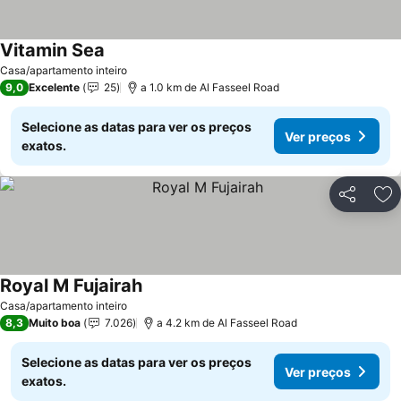
Vitamin Sea
Casa/apartamento inteiro
9,0
Excelente
25
a 1.0 km de Al Fasseel Road
Selecione as datas para ver os preços
Ver preços
exatos.
Partilhar
Ad
Royal M Fujairah
Casa/apartamento inteiro
8,3
Muito boa
7.026
a 4.2 km de Al Fasseel Road
Selecione as datas para ver os preços
Ver preços
exatos.