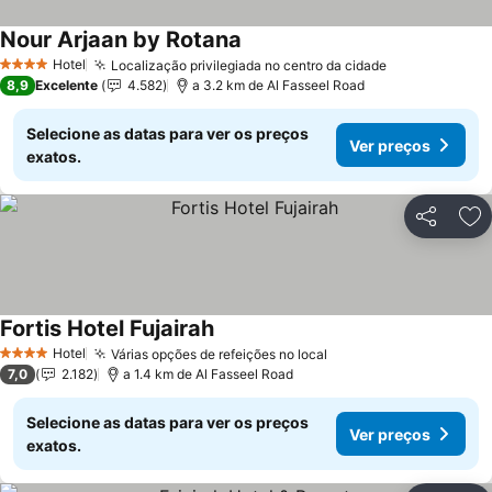
Nour Arjaan by Rotana
Hotel
Localização privilegiada no centro da cidade
4 Estrelas
8,9
Excelente
4.582
a 3.2 km de Al Fasseel Road
Selecione as datas para ver os preços
Ver preços
exatos.
Partilhar
Ad
Fortis Hotel Fujairah
Hotel
Várias opções de refeições no local
4 Estrelas
7,0
2.182
a 1.4 km de Al Fasseel Road
Selecione as datas para ver os preços
Ver preços
exatos.