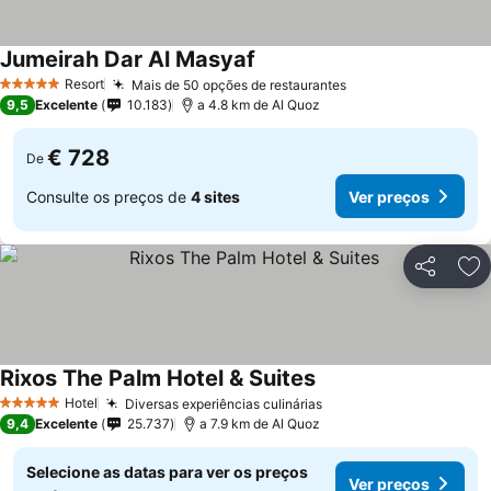
Jumeirah Dar Al Masyaf
Ver preços
Resort
Mais de 50 opções de restaurantes
Ver preços
5 Estrelas
9,5
Excelente
10.183
a 4.8 km de Al Quoz
€ 728
De
Consulte os preços de
4 sites
Ver preços
Partilhar
Ad
Rixos The Palm Hotel & Suites
Ver preços
Hotel
Diversas experiências culinárias
Ver preços
5 Estrelas
9,4
Excelente
25.737
a 7.9 km de Al Quoz
Selecione as datas para ver os preços
Ver preços