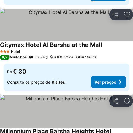
Partilhar
Ad
Citymax Hotel Al Barsha at the Mall
Ver preços
Hotel
3 Estrelas
8,2
Muito boa
16.564
a 8.0 km de Dubai Marina
€ 30
De
Consulte os preços de
9 sites
Ver preços
Partilhar
Ad
Millennium Place Barsha Heights Hotel