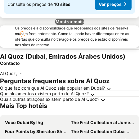
Consulte os preços de
10 sites
Ver preços
Mostrar mais
Os preços e a disponibilidade que recebemos dos sites de reserva
mudam frequentemente. Como tal, pode haver diferenças entre as
ofertas que consulta no trivago e os preços que estão disponíveis
nos sites de reserva.
Al Quoz (Dubai, Emirados Árabes Unidos)
Contacto
Al Quoz
,
-
,
Perguntas frequentes sobre Al Quoz
O que faz com que Al Quoz seja popular em Dubai?
Que alojamentos existem perto de Al Quoz?
Quais outras atrações existem perto de Al Quoz?
Mais Top hotéis
Voco Dubai By Ihg
The First Collection at Jumeirah Village Circle, a Tribute Portfolio Hotel
Four Points by Sheraton Sheikh Zayed Road, Dubai
The First Collection Dubai Marina