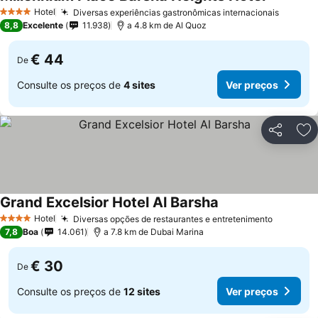
Ver preço
Hotel
Diversas experiências gastronômicas internacionais
Ver pr
4 Estrelas
8,8
Excelente
11.938
a 4.8 km de Al Quoz
€ 44
De
Consulte os preços de
4 sites
Ver preços
Partilhar
Ad
Grand Excelsior Hotel Al Barsha
Ver preços
Hotel
Diversas opções de restaurantes e entretenimento
Ver pre
4 Estrelas
7,8
Boa
14.061
a 7.8 km de Dubai Marina
€ 30
De
Consulte os preços de
12 sites
Ver preços