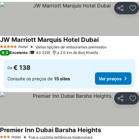
Partilhar
Ad
JW Marriott Marquis Hotel Dubai
Ver preços
Hotel
Várias opções de restaurantes premiados
Ver preços
5 Estrelas
9,3
Excelente
43.329
a 2.0 km de Burj Khalifa
€ 138
De
Consulte os preços de
15 sites
Ver preços
Partilhar
Ad
Premier Inn Dubai Barsha Heights
Ver preços
Hotel
Pub e cozinha britânicos tradicionais
Ver preços