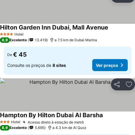
Hilton Garden Inn Dubai, Mall Avenue
Ver preços
Hotel
4 Estrelas
8,9
Excelente
13.419
a 7.5 km de Dubai Marina
€ 45
De
Consulte os preços de
8 sites
Ver preços
Partilhar
Ad
Hampton By Hilton Dubai Al Barsha
Ver preços
Hotel
Acesso direto à estação de metrô
Ver preços
3 Estrelas
8,9
Excelente
5.695
a 4.3 km de Al Quoz