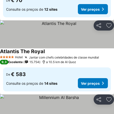
€ 70
De
Consulte os preços de
12 sites
Ver preços
Partilhar
Ad
Atlantis The Royal
Ver preços
Hotel
Jantar com chefs celebridades de classe mundial
Ver pre
5 Estrelas
9,3
Excelente
15.754
a 10.5 km de Al Quoz
€ 583
De
Consulte os preços de
14 sites
Ver preços
Partilhar
Ad