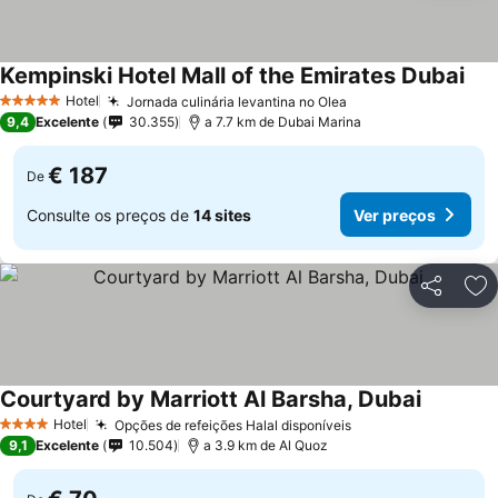
Kempinski Hotel Mall of the Emirates Dubai
Ver
Hotel
Jornada culinária levantina no Olea
Ver preços
5 Estrelas
9,4
Excelente
30.355
a 7.7 km de Dubai Marina
€ 187
De
Consulte os preços de
14 sites
Ver preços
Partilhar
Ad
Courtyard by Marriott Al Barsha, Dubai
Ver preç
Hotel
Opções de refeições Halal disponíveis
Ver preços
4 Estrelas
9,1
Excelente
10.504
a 3.9 km de Al Quoz