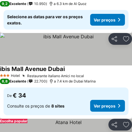
3 Estrelas
9,2
Excelente
10.950
a 6.3 km de Al Quoz
Selecione as datas para ver os preços
Ver preços
exatos.
Partilhar
Ad
ibis Mall Avenue Dubai
Ver preços
Hotel
Restaurante italiano Amici no local
Ver preços
3 Estrelas
8,8
Excelente
22.700
a 7.4 km de Dubai Marina
€ 34
De
Consulte os preços de
8 sites
Ver preços
Escolha popular
Partilhar
Ad