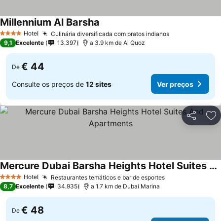
Millennium Al Barsha
Ver preços
Hotel
Culinária diversificada com pratos indianos
Ver preços
4 Estrelas
9,1
Excelente
13.397
a 3.9 km de Al Quoz
€ 44
De
Consulte os preços de
12 sites
Ver preços
Partilhar
Ad
Mercure Dubai Barsha Heights Hotel Suites And Apartments
Ver preços
Hotel
Restaurantes temáticos e bar de esportes
Ver preços
4 Estrelas
8,7
Excelente
34.935
a 1.7 km de Dubai Marina
€ 48
De