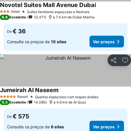
Novotel Suites Mall Avenue Dubai
Ver preços
Hotel
Suítes familiares espaçosas e flexíveis
Ver preços
3 Estrelas
8,9
Excelente
22.471
a 7.4 km de Dubai Marina
€ 36
De
Consulte os preços de
10 sites
Ver preços
Partilhar
Ad
Jumeirah Al Naseem
Ver preços
Resort
Quartos espaçosos com toques árabes
Ver preços
5 Estrelas
9,3
Excelente
14.080
a 4.6 km de Al Quoz
€ 575
De
Consulte os preços de
6 sites
Ver preços