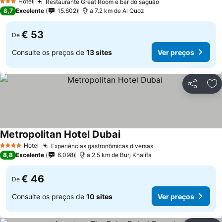
Ver preços
Hotel
Restaurante Great Room e bar do saguão
Ver preços
3 Estrelas
8,7
Excelente
15.602
a 7.2 km de Al Quoz
€ 53
De
Consulte os preços de
13 sites
Ver preços
Partilhar
Ad
Metropolitan Hotel Dubai
Ver preços
Hotel
Experiências gastronômicas diversas
Ver preços
4 Estrelas
8,8
Excelente
6.098
a 2.5 km de Burj Khalifa
€ 46
De
Consulte os preços de
10 sites
Ver preços