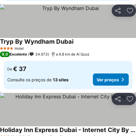
Partilhar
Ad
Tryp By Wyndham Dubai
Ver preços
Hotel
4 Estrelas
9,0
Excelente
34.673
a 6.8 km de Al Quoz
€ 37
De
Consulte os preços de
13 sites
Ver preços
Partilhar
Ad
Holiday Inn Express Dubai - Internet City By Ihg