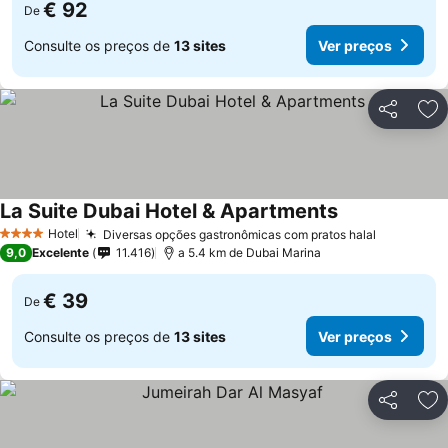
€ 92
De
Consulte os preços de
13 sites
Ver preços
Partilhar
Ad
La Suite Dubai Hotel & Apartments
Ver preços
Hotel
Diversas opções gastronômicas com pratos halal
Ver preç
4 Estrelas
9,0
Excelente
11.416
a 5.4 km de Dubai Marina
€ 39
De
Consulte os preços de
13 sites
Ver preços
Partilhar
Ad