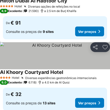
Hilton Dubai Al Habtoor City
Ver preços
Hotel
Diversas opções de refeições no local
Ver preços
5 Estrelas
8,9
Excelente
21.590
a 2.5 km de Burj Khalifa
€ 91
De
Consulte os preços de
9 sites
Ver preços
Partilhar
Ad
Al Khoory Courtyard Hotel
Ver preços
Hotel
Diversas experiências gastronômicas internacionais
Ver pr
4 Estrelas
9,0
Excelente
6.118
a 4.0 km de Al Quoz
€ 32
De
Consulte os preços de
13 sites
Ver preços