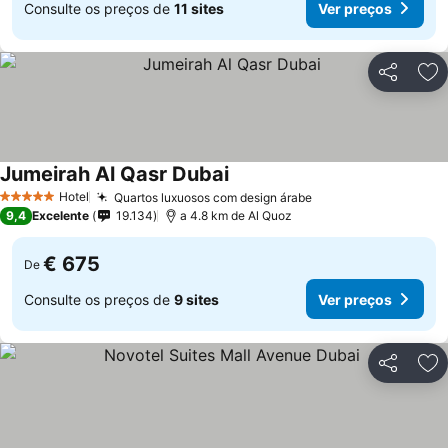
Consulte os preços de
11 sites
Ver preços
Partilhar
Ad
Jumeirah Al Qasr Dubai
Ver preços
Hotel
Quartos luxuosos com design árabe
Ver preços
5 Estrelas
9,4
Excelente
19.134
a 4.8 km de Al Quoz
€ 675
De
Consulte os preços de
9 sites
Ver preços
Partilhar
Ad