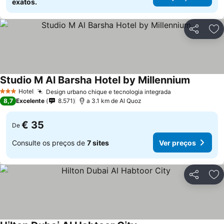
exatos.
Partilhar
Ad
Studio M Al Barsha Hotel by Millennium
Ver preç
Hotel
Design urbano chique e tecnologia integrada
Ver preços
3 Estrelas
8,7
Excelente
8.571
a 3.1 km de Al Quoz
€ 35
De
Consulte os preços de
7 sites
Ver preços
Partilhar
Ad