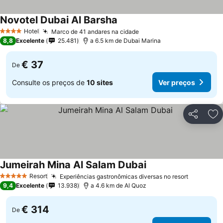
Novotel Dubai Al Barsha
Ver preços
Hotel
Marco de 41 andares na cidade
Ver preços
4 Estrelas
8,8
Excelente
25.481
a 6.5 km de Dubai Marina
€ 37
De
Consulte os preços de
10 sites
Ver preços
Partilhar
Ad
Jumeirah Mina Al Salam Dubai
Ver preços
Resort
Experiências gastronômicas diversas no resort
Ver preç
5 Estrelas
9,4
Excelente
13.938
a 4.6 km de Al Quoz
€ 314
De