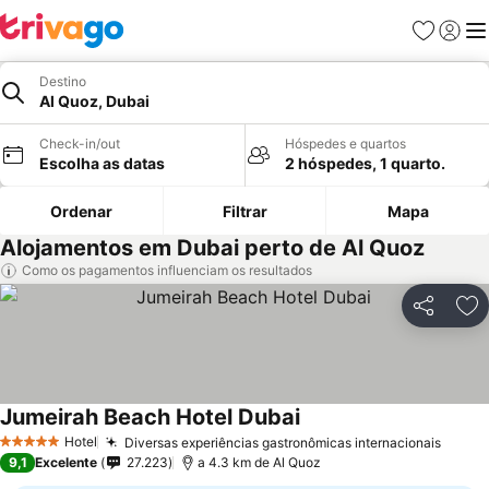
Favoritos
Iniciar
Me
Destino
Al Quoz, Dubai
Check-in/out
Hóspedes e quartos
Escolha as datas
2 hóspedes, 1 quarto.
Ordenar
Filtrar
Mapa
Alojamentos em Dubai perto de Al Quoz
Como os pagamentos influenciam os resultados
Partilhar
Ad
Jumeirah Beach Hotel Dubai
Ver preços
Hotel
Diversas experiências gastronômicas internacionais
Ver p
5 Estrelas
9,1
Excelente
27.223
a 4.3 km de Al Quoz