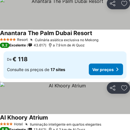
Partilhar
Ad
Anantara The Palm Dubai Resort
Ver preços
Resort
Culinária asiática exclusiva no Mekong
Ver preços
5 Estrelas
9,2
Excelente
43.617
a 7.9 km de Al Quoz
€ 118
De
Consulte os preços de
17 sites
Ver preços
Partilhar
Ad
Al Khoory Atrium
Ver preços
Hotel
Iluminação inteligente em quartos elegantes
Ver preços
4 Estrelas
8,9
Excelente
13.642
a 4.2 km de Al Quoz