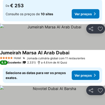
€ 253
De
Consulte os preços de
10 sites
Ver preços
Partilhar
Ad
Jumeirah Marsa Al Arab Dubai
Ver preços
Hotel
Jornada culinária global com 11 restaurantes
Ver preços
5 Estrelas
8,9
Excelente
2.331
a 4.6 km de Al Quoz
Selecione as datas para ver os preços
Ver preços
exatos.
Partilhar
Ad