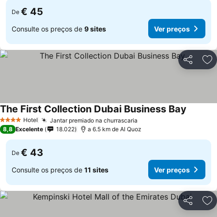
€ 45
De
Consulte os preços de
9 sites
Ver preços
Partilhar
Ad
The First Collection Dubai Business Bay
Ver pre
Hotel
Jantar premiado na churrascaria
Ver preços
4 Estrelas
8,8
Excelente
18.022
a 6.5 km de Al Quoz
€ 43
De
Consulte os preços de
11 sites
Ver preços
Partilhar
Ad