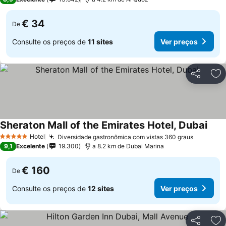
€ 34
De
Consulte os preços de
11 sites
Ver preços
Partilhar
Ad
Sheraton Mall of the Emirates Hotel, Dubai
Ver 
Hotel
Diversidade gastronômica com vistas 360 graus
Ver preç
5 Estrelas
9,1
Excelente
19.300
a 8.2 km de Dubai Marina
€ 160
De
Consulte os preços de
12 sites
Ver preços
Partilhar
Ad