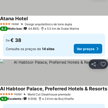
Atana Hotel
Ver preços
Hotel
Design arquitetônico de torre dupla
Ver preços
4 Estrelas
8,3
Muito boa
44.893
a 5.0 km de Dubai Marina
€ 38
De
Consulte os preços de
14 sites
Ver preços
Partilhar
Ad
Al Habtoor Palace, Preferred Hotels & Resorts
Hotel
World Cut Steakhouse premiado
Ver preços
5 Estrelas
9,3
Excelente
9.508
a 2.6 km de Burj Khalifa