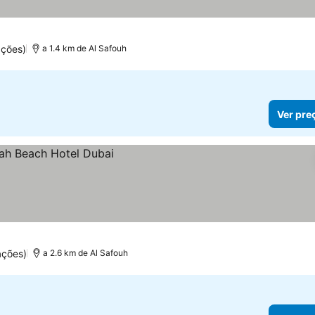
ações)
a 1.4 km de Al Safouh
Ver pre
ações)
a 2.6 km de Al Safouh