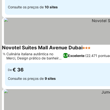
Consulte os preços de
10 sites
Novotel Suites Mall Avenue Dubai
3 Estrelas
Ver preço
Culinária italiana autêntica no
Excelente
(22.471 pontua
8,9
Merci, Design prático de banheiro
Ver preços
dividido
€ 36
De
Consulte os preços de
9 sites