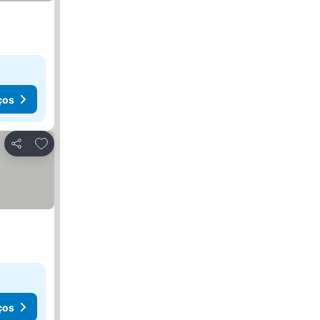
ços
Adicionar aos favoritos
Partilhar
ços