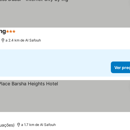
Ihg
3 Estrelas
Ver preços
a 2.4 km de Al Safouh
Ver pre
as
r preços
uações)
a 1.7 km de Al Safouh