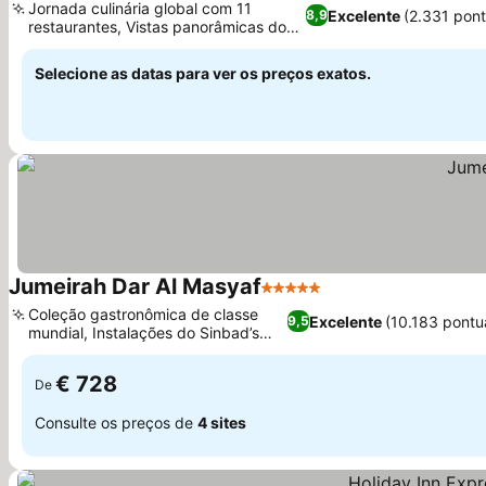
Jornada culinária global com 11
Excelente
(2.331 pon
8,9
restaurantes, Vistas panorâmicas do
Ver preços
Golfo Arábico
Selecione as datas para ver os preços exatos.
Jumeirah Dar Al Masyaf
5 Estrelas
Ver preços
Coleção gastronômica de classe
Excelente
(10.183 pontu
9,5
mundial, Instalações do Sinbad’s
Ver preços
Kids Club
€ 728
De
Consulte os preços de
4 sites