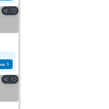
Adicionar aos favoritos
Partilhar
ços
Adicionar aos favoritos
Partilhar