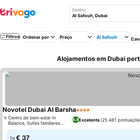
Destino
Filtros
Ordenar por
Preço
Al Safouh
Can
Alojamentos em Dubai pert
Novotel Dubai Al Barsha
4 Estrelas
Ver preços
Centro de bem-estar In
Excelente
(25.481 pontuaçõe
8,8
Balance, Suítes familiares
Ver preços
interligadas
€ 37
De