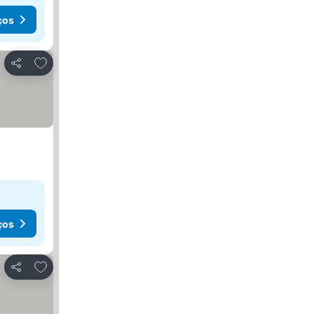
ços
Adicionar aos favoritos
Partilhar
ços
Adicionar aos favoritos
Partilhar