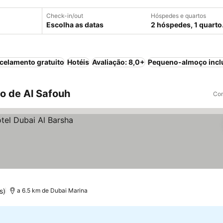
Check-in/out
Hóspedes e quartos
Escolha as datas
2 hóspedes, 1 quarto
celamento gratuito
Hotéis
Avaliação: 8,0+
Pequeno-almoço incl
o de Al Safouh
Com
s)
a 6.5 km de Dubai Marina