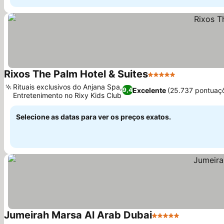
Rixos The Palm Hotel & Suites
5 Estrelas
Ver preços
Rituais exclusivos do Anjana Spa,
Excelente
(25.737 pontuaç
9,4
Entretenimento no Rixy Kids Club
Ver preços
Selecione as datas para ver os preços exatos.
Jumeirah Marsa Al Arab Dubai
5 Estrelas
Ver preços