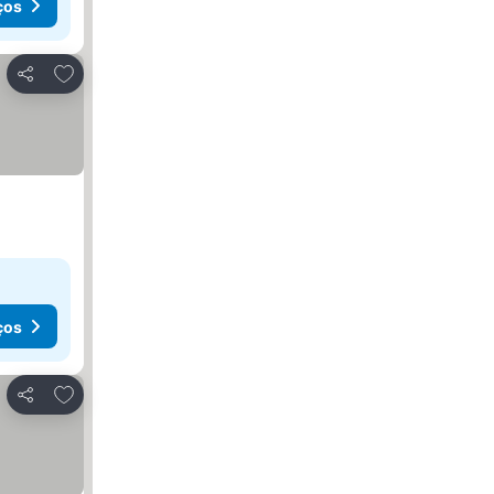
ços
Adicionar aos favoritos
Partilhar
ços
Adicionar aos favoritos
Partilhar