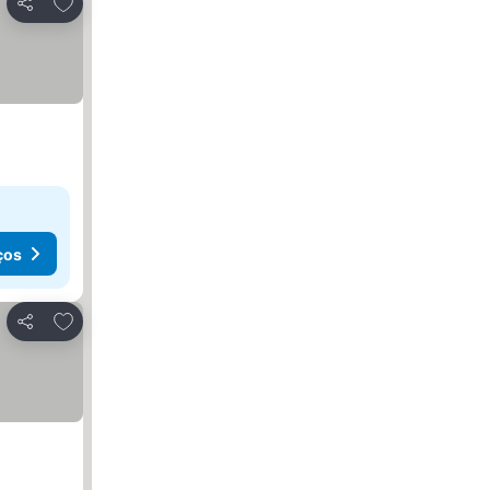
Adicionar aos favoritos
Partilhar
ços
Adicionar aos favoritos
Partilhar