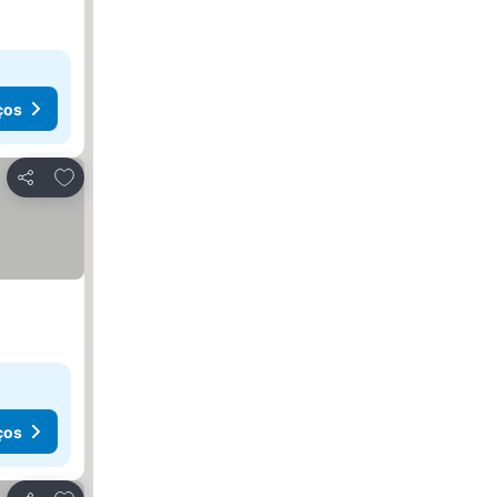
ços
Adicionar aos favoritos
Partilhar
ços