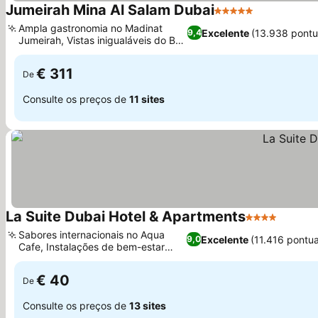
Jumeirah Mina Al Salam Dubai
5 Estrelas
Ver preços
Ampla gastronomia no Madinat
Excelente
(13.938 pont
9,4
Jumeirah, Vistas inigualáveis do Burj
Ver preços
Al Arab
€ 311
De
Consulte os preços de
11 sites
La Suite Dubai Hotel & Apartments
4 Estrelas
Ver pr
Sabores internacionais no Aqua
Excelente
(11.416 pontu
9,0
Cafe, Instalações de bem-estar
Ver preços
completas
€ 40
De
Consulte os preços de
13 sites