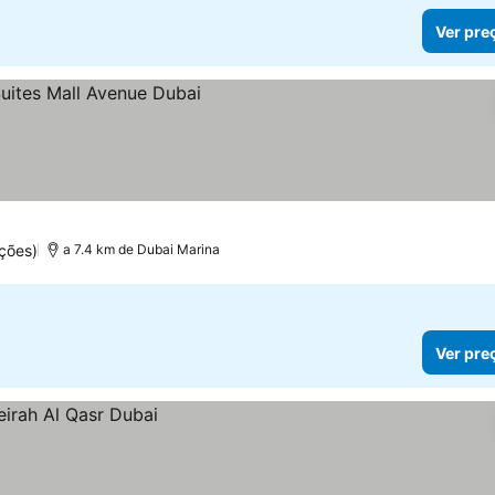
Ver pre
s
ções)
a 7.4 km de Dubai Marina
Ver pre