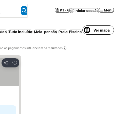
PT · €
Menu
Iniciar sessão
.
Ver mapa
uído
Tudo incluído
Meia-pensão
Praia
Piscina
Resort
Aparthote
o os pagamentos influenciam os resultados
Adicionar aos favoritos
Partilhar