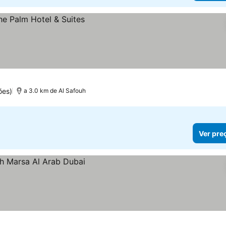
ões)
a 3.0 km de Al Safouh
Ver pre