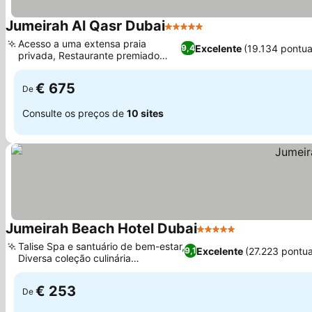
Jumeirah Al Qasr Dubai
5 Estrelas
Ver preços
Acesso a uma extensa praia
Excelente
(19.134 pontu
9,4
privada, Restaurante premiado
Ver preços
sobre a água
€ 675
De
Consulte os preços de
10 sites
Jumeirah Beach Hotel Dubai
5 Estrelas
Ver preços
Talise Spa e santuário de bem-estar,
Excelente
(27.223 pontu
9,1
Diversa coleção culinária
Ver preços
internacional
€ 253
De