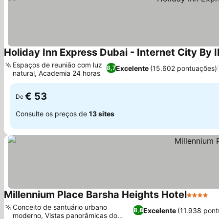
Holiday Inn Express Dubai - Internet City By 
Espaços de reunião com luz
Excelente
(15.602 pontuações)
8,7
natural, Academia 24 horas
Ver preços
€ 53
De
Consulte os preços de
13 sites
Millennium Place Barsha Heights Hotel
4 Estrel
Ve
Conceito de santuário urbano
Excelente
(11.938 pont
8,8
moderno, Vistas panorâmicas do