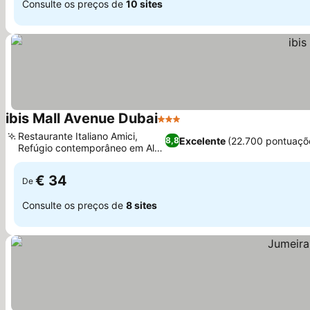
Consulte os preços de
10 sites
ibis Mall Avenue Dubai
3 Estrelas
Ver preços
Restaurante Italiano Amici,
Excelente
(22.700 pontuaçõ
8,8
Refúgio contemporâneo em Al
Ver preços
Barsha
€ 34
De
Consulte os preços de
8 sites