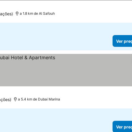
uações)
a 1.8 km de Al Safouh
Ver pre
eços
ações)
a 5.4 km de Dubai Marina
Ver pre