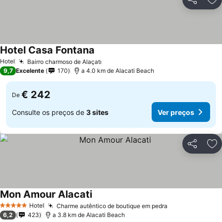
Partilhar
Ad
Hotel Casa Fontana
Ver preços
Hotel
Bairro charmoso de Alaçatı
Ver preços
9,7
Excelente
170
a 4.0 km de Alacati Beach
€ 242
De
Consulte os preços de
3 sites
Ver preços
Partilhar
Ad
Mon Amour Alacati
Ver preços
Hotel
Charme autêntico de boutique em pedra
Ver preços
5 Estrelas
6,2
423
a 3.8 km de Alacati Beach