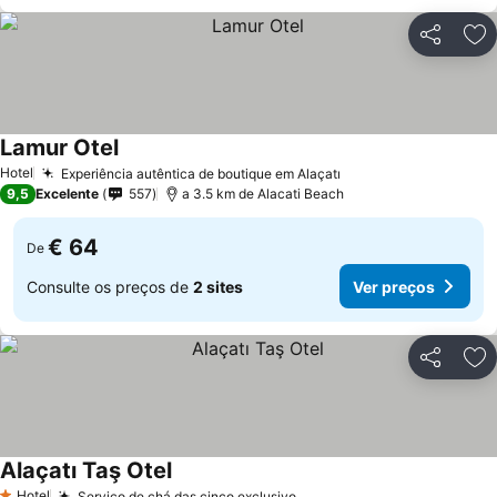
Partilhar
Ad
Lamur Otel
Ver preços
Hotel
Experiência autêntica de boutique em Alaçatı
Ver preços
9,5
Excelente
557
a 3.5 km de Alacati Beach
€ 64
De
Consulte os preços de
2 sites
Ver preços
Partilhar
Ad
Alaçatı Taş Otel
Ver preços
Hotel
Serviço de chá das cinco exclusivo