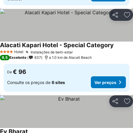
Partilhar
Ad
Alacati Kapari Hotel - Special Category
Ver preç
Hotel
Instalações de bem-estar
Ver preços
4 Estrelas
9,5
Excelente
637
a 1.0 km de Alacati Beach
€ 96
De
Consulte os preços de
6 sites
Ver preços
Partilhar
Ad
Ev Bharat