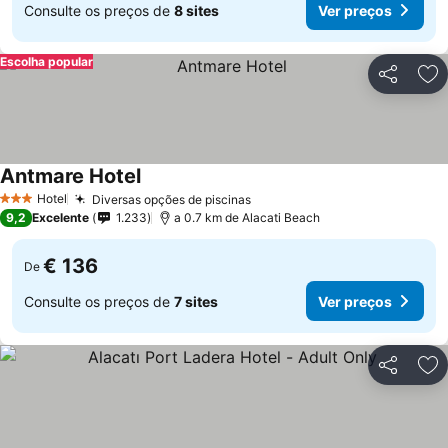
Consulte os preços de
8 sites
Ver preços
Escolha popular
Partilhar
Ad
Antmare Hotel
Ver preços
Hotel
Diversas opções de piscinas
Ver preços
3 Estrelas
9,2
Excelente
1.233
a 0.7 km de Alacati Beach
€ 136
De
Consulte os preços de
7 sites
Ver preços
Partilhar
Ad