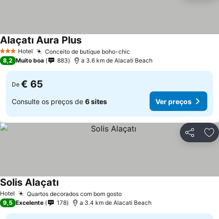
Alaçatı Aura Plus
Ver preços
Hotel
Conceito de butique boho-chic
Ver preços
3 Estrelas
8,2
Muito boa
883
a 3.6 km de Alacati Beach
€ 65
De
Consulte os preços de
6 sites
Ver preços
Partilhar
Ad
Solis Alaçatı
Ver preços
Hotel
Quartos decorados com bom gosto
Ver preços
9,5
Excelente
178
a 3.4 km de Alacati Beach