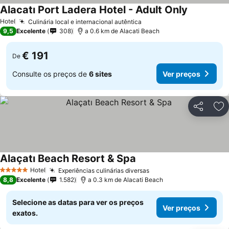
Alacatı Port Ladera Hotel - Adult Only
Ver preços
Hotel
Culinária local e internacional autêntica
Ver preços
9,5
Excelente
308
a 0.6 km de Alacati Beach
€ 191
De
Consulte os preços de
6 sites
Ver preços
Partilhar
Ad
Alaçatı Beach Resort & Spa
Ver preços
Hotel
Experiências culinárias diversas
Ver preços
5 Estrelas
8,8
Excelente
1.582
a 0.3 km de Alacati Beach
Selecione as datas para ver os preços
Ver preços
exatos.