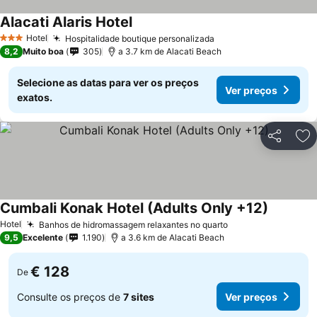
Alacati Alaris Hotel
Ver preços
Hotel
Hospitalidade boutique personalizada
Ver preços
3 Estrelas
8,2
Muito boa
305
a 3.7 km de Alacati Beach
Selecione as datas para ver os preços
Ver preços
exatos.
Partilhar
Ad
Cumbali Konak Hotel (Adults Only +12)
Ver preç
Hotel
Banhos de hidromassagem relaxantes no quarto
Ver preços
9,5
Excelente
1.190
a 3.6 km de Alacati Beach
€ 128
De
Consulte os preços de
7 sites
Ver preços