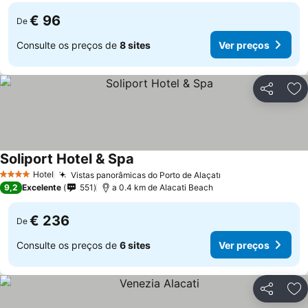
€ 96
De
Consulte os preços de
8 sites
Ver preços
Partilhar
Ad
Soliport Hotel & Spa
Ver preços
Hotel
Vistas panorâmicas do Porto de Alaçatı
Ver preços
4 Estrelas
9,2
Excelente
551
a 0.4 km de Alacati Beach
€ 236
De
Consulte os preços de
6 sites
Ver preços
Partilhar
Ad