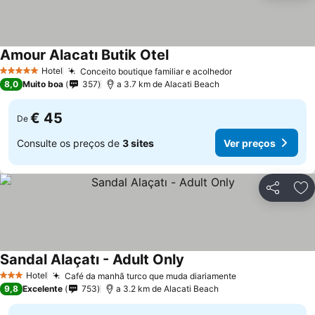
Amour Alacatı Butik Otel
Ver preços
Hotel
Conceito boutique familiar e acolhedor
Ver preços
5 Estrelas
8,0
Muito boa
357
a 3.7 km de Alacati Beach
€ 45
De
Consulte os preços de
3 sites
Ver preços
Partilhar
Ad
Sandal Alaçatı - Adult Only
Ver preços
Hotel
Café da manhã turco que muda diariamente
Ver preços
3 Estrelas
9,8
Excelente
753
a 3.2 km de Alacati Beach