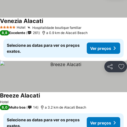
Venezia Alacati
Ver preços
Hotel
Hospitalidade boutique familiar
Ver preços
5 Estrelas
8,8
Excelente
261
a 0.9 km de Alacati Beach
Selecione as datas para ver os preços
Ver preços
exatos.
Partilhar
Ad
Breeze Alacati
Ver preços
Hotel
8,0
Muito boa
14
a 3.2 km de Alacati Beach
Selecione as datas para ver os preços
Ver preços
exatos.