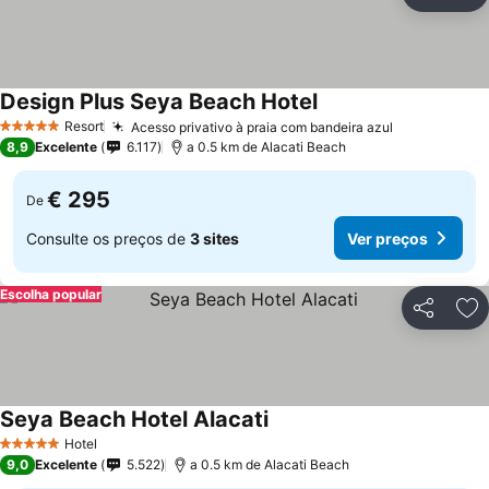
Partilhar
Ad
Design Plus Seya Beach Hotel
Ver preços
Resort
Acesso privativo à praia com bandeira azul
Ver preços
5 Estrelas
8,9
Excelente
6.117
a 0.5 km de Alacati Beach
€ 295
De
Consulte os preços de
3 sites
Ver preços
Escolha popular
Partilhar
Ad
Seya Beach Hotel Alacati
Ver preços
Hotel
5 Estrelas
9,0
Excelente
5.522
a 0.5 km de Alacati Beach