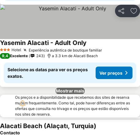
Partilhar
Ad
Yasemin Alacati - Adult Only
Ver preços
Hotel
Experiência autêntica de boutique familiar
Ver preços
3 Estrelas
9,4
Excelente
243
a 3.3 km de Alacati Beach
Selecione as datas para ver os preços
Ver preços
exatos.
Mostrar mais
Os preços e a disponibilidade que recebemos dos sites de reserva
mudam frequentemente. Como tal, pode haver diferenças entre as
ofertas que consulta no trivago e os preços que estão disponíveis
nos sites de reserva.
Alacati Beach (Alaçatı, Turquia)
Contacto