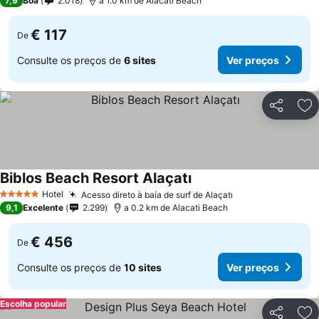
7,9
Boa
2.018
a 1.0 km de Alacati Beach
€ 117
De
Consulte os preços de
6 sites
Ver preços
Partilhar
Ad
Biblos Beach Resort Alaçatı
Ver preços
Hotel
Acesso direto à baía de surf de Alaçatı
Ver preços
5 Estrelas
9,1
Excelente
2.299
a 0.2 km de Alacati Beach
€ 456
De
Consulte os preços de
10 sites
Ver preços
Escolha popular