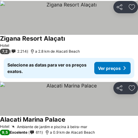
Partilhar
Ad
Zigana Resort Alaçatı
Ver preços
Hotel
7,2
2.214
a 2.8 km de Alacati Beach
Selecione as datas para ver os preços
Ver preços
exatos.
Partilhar
Ad
Alacati Marina Palace
Ver preços
Hotel
Ambiente de jardim e piscina à beira-mar
Ver preços
9,5
Excelente
611
a 0.9 km de Alacati Beach