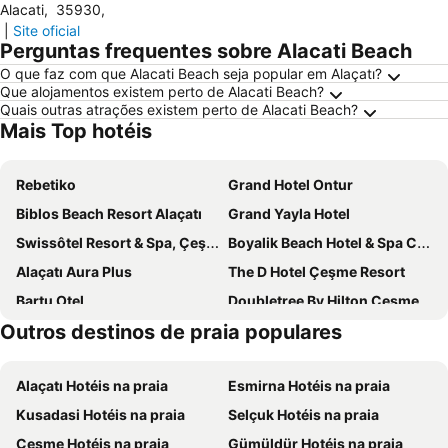
Alacati
,
35930
,
|
Site oficial
Perguntas frequentes sobre Alacati Beach
O que faz com que Alacati Beach seja popular em Alaçatı?
Que alojamentos existem perto de Alacati Beach?
Quais outras atrações existem perto de Alacati Beach?
Mais Top hotéis
Rebetiko
Grand Hotel Ontur
Biblos Beach Resort Alaçatı
Grand Yayla Hotel
Swissôtel Resort & Spa, Çeşme
Boyalik Beach Hotel & Spa Cesme
Alaçatı Aura Plus
The D Hotel Çeşme Resort
Bartu Otel
Doubletree By Hilton Cesme Alacati
Outros destinos de praia populares
Woodstock Alaçatı
Yalcin Hotel
Saatlı Hotel
Ramada By Wyndham Cesme
Alaçatı Hotéis na praia
Esmirna Hotéis na praia
Alacati Asmali Konak Hotel
Cocos The Club Solto
Kusadasi Hotéis na praia
Selçuk Hotéis na praia
Palas Alaçatı - Adult Only
Alacati VillaRenk
Cesme Hotéis na praia
Gümüldür Hotéis na praia
Albeon Luxury Hotel - Alacatı
Micel Otel Alacati