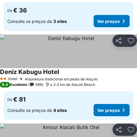
€ 36
De
Consulte os preços de
3 sites
Ver preços
Partilhar
Ad
Deniz Kabugu Hotel
Ver preços
Hotel
Arquitetura tradicional em pedra de Alaçatı
Ver preços
2 Estrelas
9,4
Excelente
696
a 3.3 km de Alacati Beach
€ 81
De
Consulte os preços de
4 sites
Ver preços
Partilhar
Ad