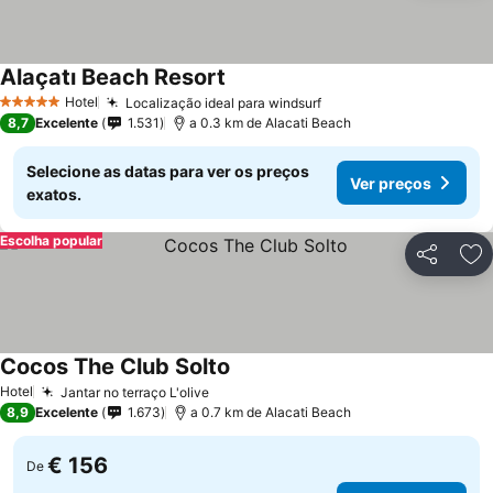
Alaçatı Beach Resort
Ver preços
Hotel
Localização ideal para windsurf
Ver preços
5 Estrelas
8,7
Excelente
1.531
a 0.3 km de Alacati Beach
Selecione as datas para ver os preços
Ver preços
exatos.
Escolha popular
Partilhar
Ad
Cocos The Club Solto
Ver preços
Hotel
Jantar no terraço L'olive
Ver preços
8,9
Excelente
1.673
a 0.7 km de Alacati Beach
€ 156
De