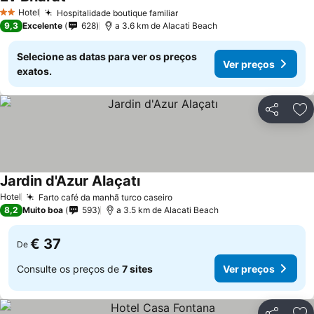
Ver preços
Hotel
Hospitalidade boutique familiar
Ver preços
2 Estrelas
9,3
Excelente
628
a 3.6 km de Alacati Beach
Selecione as datas para ver os preços
Ver preços
exatos.
Partilhar
Ad
Jardin d'Azur Alaçatı
Ver preços
Hotel
Farto café da manhã turco caseiro
Ver preços
8,2
Muito boa
593
a 3.5 km de Alacati Beach
€ 37
De
Consulte os preços de
7 sites
Ver preços