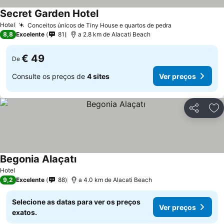
Secret Garden Hotel
Ver preços
Hotel
Conceitos únicos de Tiny House e quartos de pedra
Ver preços
8,8
Excelente
81
a 2.8 km de Alacati Beach
€ 49
De
Consulte os preços de
4 sites
Ver preços
Partilhar
Ad
Begonia Alaçatı
Ver preços
Hotel
9,2
Excelente
88
a 4.0 km de Alacati Beach
Selecione as datas para ver os preços
Ver preços
exatos.