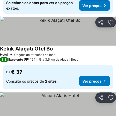
Selecione as datas para ver os preços
Ver preços
exatos.
Partilhar
Ad
Kekik Alaçatı Otel Bo
Ver preços
Hotel
Opções de refeições no local
Ver preços
8,8
Excelente
154
a 3.5 km de Alacati Beach
€ 37
De
Consulte os preços de
2 sites
Ver preços
Partilhar
Ad