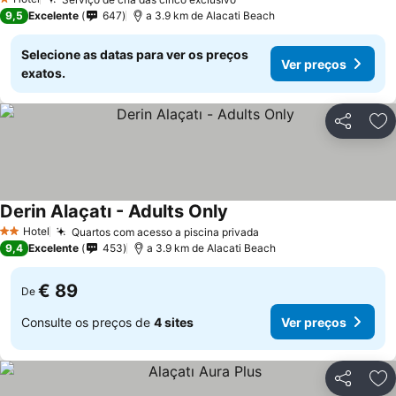
Ver preços
1 Estrelas
9,5
Excelente
647
a 3.9 km de Alacati Beach
Selecione as datas para ver os preços
Ver preços
exatos.
Partilhar
Ad
Derin Alaçatı - Adults Only
Ver preços
Hotel
Quartos com acesso a piscina privada
Ver preços
2 Estrelas
9,4
Excelente
453
a 3.9 km de Alacati Beach
€ 89
De
Consulte os preços de
4 sites
Ver preços
Partilhar
Ad