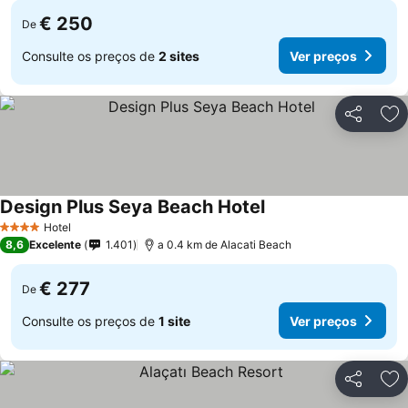
€ 250
De
Consulte os preços de
2 sites
Ver preços
Partilhar
Ad
Design Plus Seya Beach Hotel
Ver preços
Hotel
4 Estrelas
8,6
Excelente
1.401
a 0.4 km de Alacati Beach
€ 277
De
Consulte os preços de
1 site
Ver preços
Partilhar
Ad