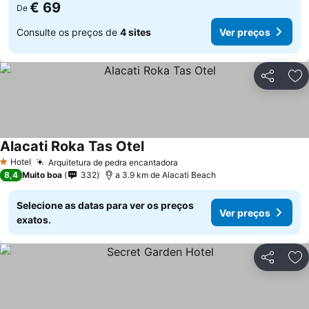
€ 69
De
Consulte os preços de
4 sites
Ver preços
Partilhar
Ad
Alacati Roka Tas Otel
Ver preços
Hotel
Arquitetura de pedra encantadora
Ver preços
1 Estrelas
8,4
Muito boa
332
a 3.9 km de Alacati Beach
Selecione as datas para ver os preços
Ver preços
exatos.
Partilhar
Ad