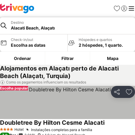
Favoritos
Iniciar
Me
Destino
Alacati Beach, Alaçatı
Check-in/out
Hóspedes e quartos
Escolha as datas
2 hóspedes, 1 quarto.
Ordenar
Filtrar
Mapa
Alojamentos em Alaçatı perto de Alacati
Beach (Alaçatı, Turquia)
Como os pagamentos influenciam os resultados
Escolha popular
Partilhar
Ad
Doubletree By Hilton Cesme Alacati
Ver preços
Hotel
Instalações completas para a família
Ver preços
4 Estrelas