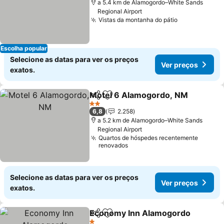
a 5.4 km de Alamogordo–White Sands
Regional Airport
Vistas da montanha do pátio
Ver preços
Escolha popular
Selecione as datas para ver os preços
Ver preços
exatos.
Motel 6 Alamogordo, NM
Partilhar
Adicionar aos favoritos
V
2 Estrelas
6,8
2.258
a 5.2 km de Alamogordo–White Sands
Regional Airport
Quartos de hóspedes recentemente
renovados
Selecione as datas para ver os preços
Ver preços
exatos.
Economy Inn Alamogordo
Partilhar
Adicionar aos favoritos