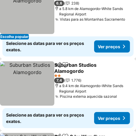
1 Estrelas
6,6
238
a 5.8 km de Alamogordo–White Sands
Regional Airport
Vistas para as Montanhas Sacramento
Ver 
Escolha popular
Selecione as datas para ver os preços
Ver preços
exatos.
Suburban Studios
Partilhar
Adicionar aos favoritos
Alamogordo
Ver preços
2 Estrelas
7,4
1.776
a 9.4 km de Alamogordo–White Sands
Regional Airport
Piscina externa aquecida sazonal
Ver pre
Selecione as datas para ver os preços
Ver preços
exatos.