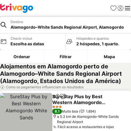
Favoritos
Iniciar
Me
Destino
Alamogordo–White Sands Regional Airport, Alamogordo
Check-in/out
Hóspedes e quartos
Escolha as datas
2 hóspedes, 1 quarto.
Ordenar
Filtrar
Mapa
Alojamentos em Alamogordo perto de
Alamogordo–White Sands Regional Airport
(Alamogordo, Estados Unidos da América)
Como os pagamentos influenciam os resultados
SureStay Plus by Best
Partilhar
Adicionar aos favoritos
Western Alamogordo
White Sands
Ver preços
3 Estrelas
8,1
Muito boa
1.894
a 5.3 km de Alamogordo–White Sands
Regional Airport
Fácil acesso a restaurantes e lojas
Ver pre