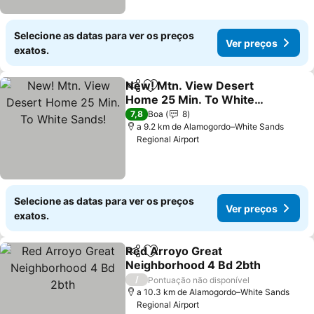
Selecione as datas para ver os preços
Ver preços
exatos.
New! Mtn. View Desert
Partilhar
Adicionar aos favoritos
Home 25 Min. To White
Sands!
Ver preços
7,8
Boa
8
a 9.2 km de Alamogordo–White Sands
Regional Airport
Selecione as datas para ver os preços
Ver preços
exatos.
Red Arroyo Great
Partilhar
Adicionar aos favoritos
Neighborhood 4 Bd 2bth
Ver preços
/
Pontuação não disponível
a 10.3 km de Alamogordo–White Sands
Regional Airport