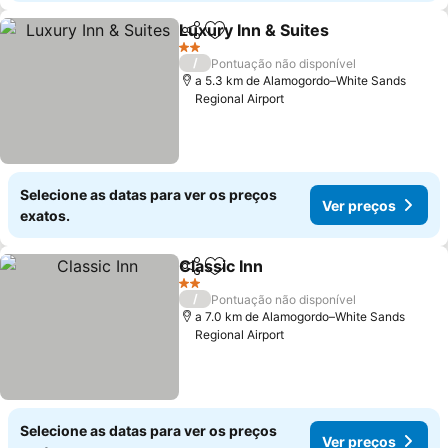
Luxury Inn & Suites
Partilhar
Adicionar aos favoritos
Ver pr
2 Estrelas
/
Pontuação não disponível
a 5.3 km de Alamogordo–White Sands
Regional Airport
Selecione as datas para ver os preços
Ver preços
exatos.
Classic Inn
Partilhar
Adicionar aos favoritos
Ver preços
2 Estrelas
/
Pontuação não disponível
a 7.0 km de Alamogordo–White Sands
Regional Airport
Selecione as datas para ver os preços
Ver preços