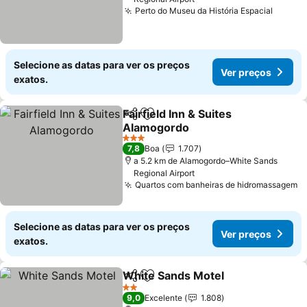
Perto do Museu da História Espacial
Ver pr
Selecione as datas para ver os preços
Ver preços
exatos.
Fairfield Inn & Suites
Partilhar
Adicionar aos favoritos
Alamogordo
Ver preços
3 Estrelas
7,8
Boa
1.707
a 5.2 km de Alamogordo–White Sands
Regional Airport
Quartos com banheiras de hidromassagem
V
Selecione as datas para ver os preços
Ver preços
exatos.
White Sands Motel
Partilhar
Adicionar aos favoritos
Ver pre
2 Estrelas
9,0
Excelente
1.808