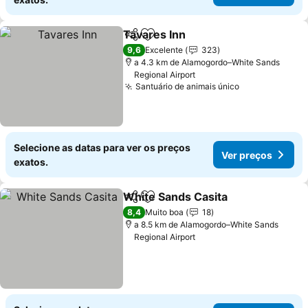
Tavares Inn
Partilhar
Adicionar aos favoritos
Ver preços
9,6
Excelente
323
a 4.3 km de Alamogordo–White Sands
Regional Airport
Santuário de animais único
Ver preços
Selecione as datas para ver os preços
Ver preços
exatos.
White Sands Casita
Partilhar
Adicionar aos favoritos
Ver pr
8,4
Muito boa
18
a 8.5 km de Alamogordo–White Sands
Regional Airport