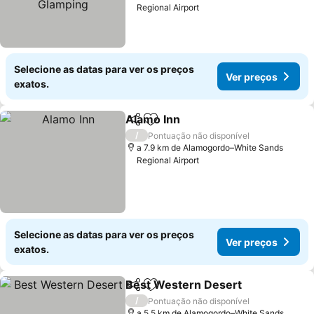
Regional Airport
Selecione as datas para ver os preços
Ver preços
exatos.
Alamo Inn
Partilhar
Adicionar aos favoritos
Ver preços
/
Pontuação não disponível
a 7.9 km de Alamogordo–White Sands
Regional Airport
Selecione as datas para ver os preços
Ver preços
exatos.
Best Western Desert
Partilhar
Adicionar aos favoritos
Ver 
/
Pontuação não disponível
a 5.5 km de Alamogordo–White Sands