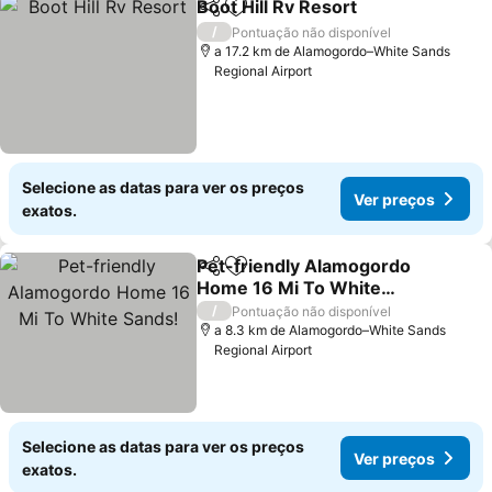
Boot Hill Rv Resort
Partilhar
Adicionar aos favoritos
Ver pre
/
Pontuação não disponível
a 17.2 km de Alamogordo–White Sands
Regional Airport
Selecione as datas para ver os preços
Ver preços
exatos.
Pet-friendly Alamogordo
Partilhar
Adicionar aos favoritos
Home 16 Mi To White
Sands!
Ver preços
/
Pontuação não disponível
a 8.3 km de Alamogordo–White Sands
Regional Airport
Selecione as datas para ver os preços
Ver preços
exatos.