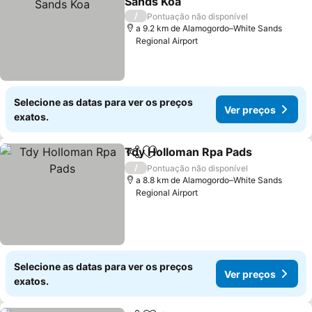
Sands Koa
Ver preços
/
Pontuação não disponível
a 9.2 km de Alamogordo–White Sands
Regional Airport
Selecione as datas para ver os preços
Ver preços
exatos.
Tdy Holloman Rpa Pads
Partilhar
Adicionar aos favoritos
Ve
/
Pontuação não disponível
a 8.8 km de Alamogordo–White Sands
Regional Airport
Selecione as datas para ver os preços
Ver preços
exatos.