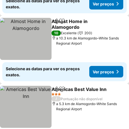
Selecione as datas para ver os preços
Ver preços
exatos.
Almost Home in
Partilhar
Adicionar aos favoritos
Alamogordo
Ver preços
10
Excelente
200
a 10.3 km de Alamogordo–White Sands
Regional Airport
Selecione as datas para ver os preços
Ver preços
exatos.
Americas Best Value Inn
Partilhar
Adicionar aos favoritos
V
3 Estrelas
/
Pontuação não disponível
a 5.3 km de Alamogordo–White Sands
Regional Airport