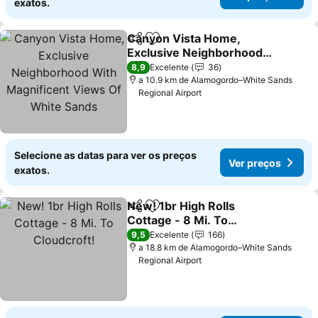
exatos.
Canyon Vista Home,
Partilhar
Adicionar aos favoritos
Exclusive Neighborhood
With Magnificent Views
Ver preços
8,9
Excelente
36
Of White Sands
a 10.9 km de Alamogordo–White Sands
Regional Airport
Selecione as datas para ver os preços
Ver preços
exatos.
New! 1br High Rolls
Partilhar
Adicionar aos favoritos
Cottage - 8 Mi. To
Cloudcroft!
Ver preços
9,5
Excelente
166
a 18.8 km de Alamogordo–White Sands
Regional Airport