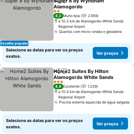
Super 8 by Wyndham
Partilhar
Adicionar aos favoritos
Alamogordo
Ver preços
2 Estrelas
8,2
Muito boa
2.959
a 10.3 km de Alamogordo–White Sands
Regional Airport
Quartos com micro-ondas e geladeira
Ver p
Escolha popular
Selecione as datas para ver os preços
Ver preços
exatos.
Home2 Suites By Hilton
Partilhar
Adicionar aos favoritos
Alamogordo White Sands
Ver preços
3 Estrelas
8,8
Excelente
1.239
a 10.4 km de Alamogordo–White Sands
Regional Airport
Piscina externa aquecida de água salgada
V
Selecione as datas para ver os preços
Ver preços
exatos.