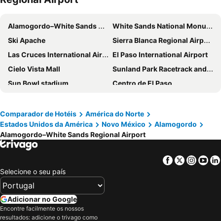
Alamogordo–White Sands Regional Airport
White Sands National Monument
Ski Apache
Sierra Blanca Regional Airport
Las Cruces International Airport
El Paso International Airport
Cielo Vista Mall
Sunland Park Racetrack and Casino
Sun Bowl stadium
Centro de El Paso
Abraham González International Airport
Artesia Municipal Airport
Roswell International Air Center
UFO-Festival Roswell
Comparador de Hotéis
América do Norte
Estados Unidos da América
Novo México
Alamogordo
International UFO Museum and Research Center
Carlsbad Caverns National Park
Alamogordo–White Sands Regional Airport
Cavern City Air Terminal
Facebook
Twitter
Insta
Yo
Selecione o seu país
Adicionar no Google
Encontre facilmente os nossos
resultados: adicione o trivago como