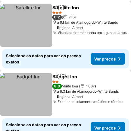
Satellite Inn
Partilhar
Adicionar aos favoritos
Ver preços
3 Estrelas
6,2
716
a 9.1 km de Alamogordo–White Sands
Regional Airport
Vistas para a montanha em alguns quartos
V
Selecione as datas para ver os preços
Ver preços
exatos.
Budget Inn
Partilhar
Adicionar aos favoritos
Ver preços
2 Estrelas
8,0
Muito boa
1.087
a 9.3 km de Alamogordo–White Sands
Regional Airport
Excelente isolamento acústico e térmico
Ver
Selecione as datas para ver os preços
Ver preços
exatos.