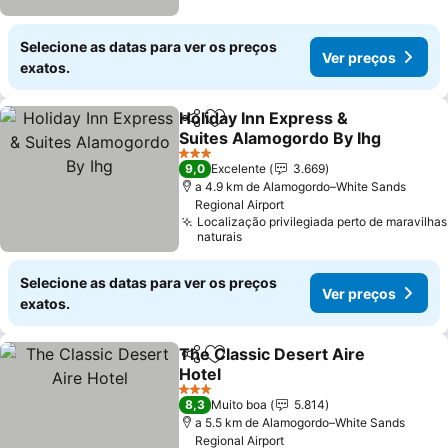
Selecione as datas para ver os preços
Ver preços
exatos.
Holiday Inn Express &
Partilhar
Adicionar aos favoritos
Suites Alamogordo By Ihg
Ver preços
3 Estrelas
9,0
Excelente
3.669
a 4.9 km de Alamogordo–White Sands
Regional Airport
Localização privilegiada perto de maravilhas
naturais
Selecione as datas para ver os preços
Ver preços
exatos.
The Classic Desert Aire
Partilhar
Adicionar aos favoritos
Hotel
Ver preços
3 Estrelas
8,3
Muito boa
5.814
a 5.5 km de Alamogordo–White Sands
Regional Airport