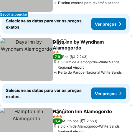
Piscina externa para diversão sazonal
Ver 
Escolha popular
Selecione as datas para ver os preços
Ver preços
exatos.
Days Inn by Wyndham
Partilhar
Adicionar aos favoritos
Alamogordo
Ver preços
2 Estrelas
7,9
Boa
2.243
a 5.6 km de Alamogordo–White Sands
Regional Airport
Perto do Parque Nacional White Sands
Ver 
Selecione as datas para ver os preços
Ver preços
exatos.
Hampton Inn Alamogordo
Partilhar
Adicionar aos favoritos
3 Estrelas
8,4
Muito boa
2.560
a 5.0 km de Alamogordo–White Sands
Regional Airport