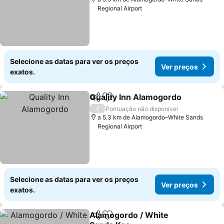
Regional Airport
Selecione as datas para ver os preços
Ver preços
exatos.
Quality Inn Alamogordo
Partilhar
Adicionar aos favoritos
Ve
/
Pontuação não disponível
a 5.3 km de Alamogordo–White Sands
Regional Airport
Selecione as datas para ver os preços
Ver preços
exatos.
Alamogordo / White
Partilhar
Adicionar aos favoritos