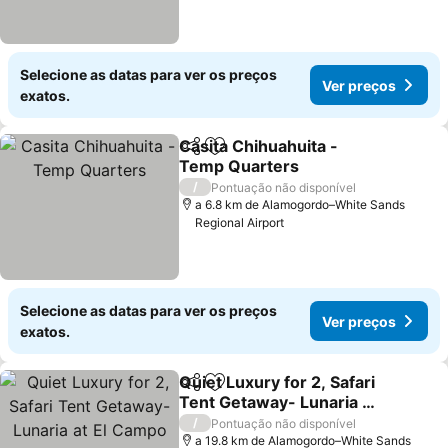
Selecione as datas para ver os preços
Ver preços
exatos.
Casita Chihuahuita -
Partilhar
Adicionar aos favoritos
Temp Quarters
Ver preços
/
Pontuação não disponível
a 6.8 km de Alamogordo–White Sands
Regional Airport
Selecione as datas para ver os preços
Ver preços
exatos.
Quiet Luxury for 2, Safari
Partilhar
Adicionar aos favoritos
Tent Getaway- Lunaria at
El Campo Glamping
Ver preços
/
Pontuação não disponível
a 19.8 km de Alamogordo–White Sands