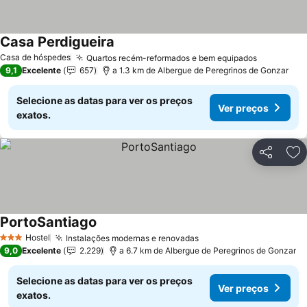
Casa Perdigueira
Ver preços
Casa de hóspedes
Quartos recém-reformados e bem equipados
Ver preço
9,1
Excelente
657
a 1.3 km de Albergue de Peregrinos de Gonzar
Selecione as datas para ver os preços
Ver preços
exatos.
Partilhar
Ad
PortoSantiago
Ver preços
Hostel
Instalações modernas e renovadas
Ver preços
3 Estrelas
9,0
Excelente
2.229
a 6.7 km de Albergue de Peregrinos de Gonzar
Selecione as datas para ver os preços
Ver preços
exatos.