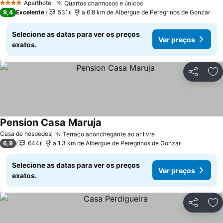
Aparthotel
Quartos charmosos e únicos
Ver preços
4 Estrelas
9,4
Excelente
531
a 6.8 km de Albergue de Peregrinos de Gonzar
Selecione as datas para ver os preços
Ver preços
exatos.
Partilhar
Ad
Pension Casa Maruja
Ver preços
Casa de hóspedes
Terraço aconchegante ao ar livre
Ver preços
6,9
644
a 1.3 km de Albergue de Peregrinos de Gonzar
Selecione as datas para ver os preços
Ver preços
exatos.
Partilhar
Ad