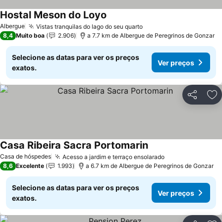
Hostal Meson do Loyo
Ver preços
Albergue
Vistas tranquilas do lago do seu quarto
Ver preços
8,4
Muito boa
2.906
a 7.7 km de Albergue de Peregrinos de Gonzar
Selecione as datas para ver os preços
Ver preços
exatos.
Partilhar
Ad
Casa Ribeira Sacra Portomarin
Ver preços
Casa de hóspedes
Acesso a jardim e terraço ensolarado
Ver preços
8,6
Excelente
1.993
a 6.7 km de Albergue de Peregrinos de Gonzar
Selecione as datas para ver os preços
Ver preços
exatos.