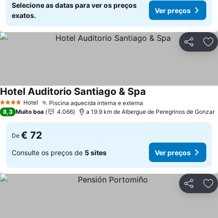
Selecione as datas para ver os preços
Ver preços
exatos.
Partilhar
Ad
Hotel Auditorio Santiago & Spa
Ver preços
Hotel
Piscina aquecida interna e externa
Ver preços
4 Estrelas
8,3
Muito boa
4.066
a 19.9 km de Albergue de Peregrinos de Gonzar
€ 72
De
Consulte os preços de
5 sites
Ver preços
Partilhar
Ad