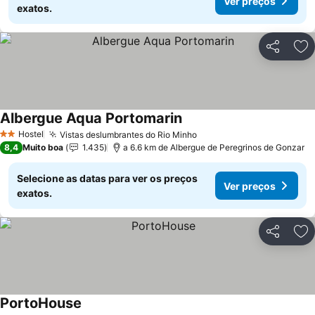
Ver preços
exatos.
Partilhar
Ad
Albergue Aqua Portomarin
Ver preços
Hostel
Vistas deslumbrantes do Rio Minho
Ver preços
2 Estrelas
8,4
Muito boa
1.435
a 6.6 km de Albergue de Peregrinos de Gonzar
Selecione as datas para ver os preços
Ver preços
exatos.
Partilhar
Ad
PortoHouse
Ver preços