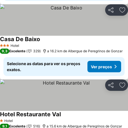
Partilhar
Ad
Casa De Baixo
Ver preços
Hotel
3 Estrelas
9,3
Excelente
329
a 16.2 km de Albergue de Peregrinos de Gonzar
Selecione as datas para ver os preços
Ver preços
exatos.
Partilhar
Ad
Hotel Restaurante Val
Ver preços
Hotel
1 Estrelas
9,1
Excelente
516
a 15.6 km de Albergue de Peregrinos de Gonzar