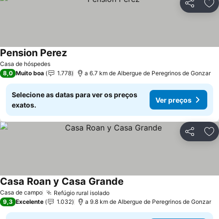
Partilhar
Ad
Pension Perez
Ver preços
Casa de hóspedes
8,0
Muito boa
1.778
a 6.7 km de Albergue de Peregrinos de Gonzar
Selecione as datas para ver os preços
Ver preços
exatos.
Partilhar
Ad
Casa Roan y Casa Grande
Ver preços
Casa de campo
Refúgio rural isolado
Ver preços
9,3
Excelente
1.032
a 9.8 km de Albergue de Peregrinos de Gonzar