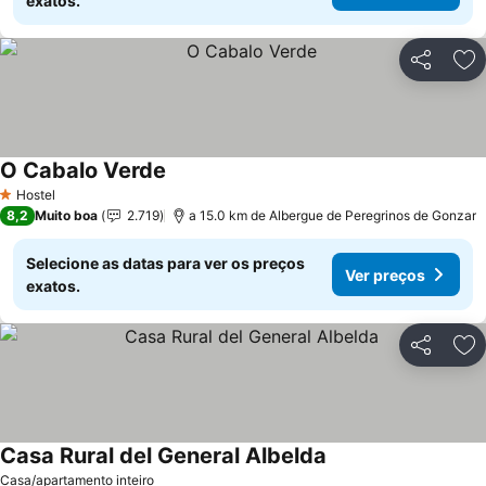
exatos.
Partilhar
Ad
O Cabalo Verde
Ver preços
Hostel
1 Estrelas
8,2
Muito boa
2.719
a 15.0 km de Albergue de Peregrinos de Gonzar
Selecione as datas para ver os preços
Ver preços
exatos.
Partilhar
Ad
Casa Rural del General Albelda
Ver preços
Casa/apartamento inteiro