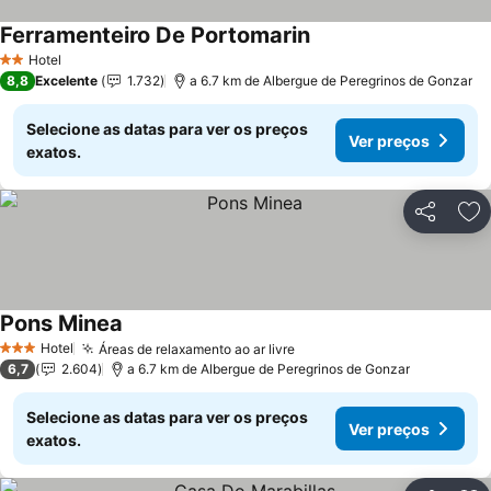
Ferramenteiro De Portomarin
Ver preços
Hotel
2 Estrelas
8,8
Excelente
1.732
a 6.7 km de Albergue de Peregrinos de Gonzar
Selecione as datas para ver os preços
Ver preços
exatos.
Partilhar
Ad
Pons Minea
Ver preços
Hotel
Áreas de relaxamento ao ar livre
Ver preços
3 Estrelas
6,7
2.604
a 6.7 km de Albergue de Peregrinos de Gonzar
Selecione as datas para ver os preços
Ver preços
exatos.