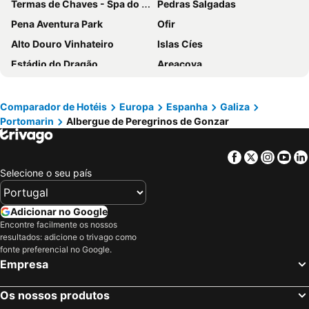
Termas de Chaves - Spa do Imperador
Pedras Salgadas
Pena Aventura Park
Ofir
Alto Douro Vinhateiro
Islas Cíes
Estádio do Dragão
Areacova
Praia da Apúlia
Parque aquático de Amarante
Zona Centro Vigo
SPA Termal de Pedras Salgadas
Comparador de Hotéis
Europa
Espanha
Galiza
Portomarin
Albergue de Peregrinos de Gonzar
Pavilhão Multiusos Gondomar
Igreja de Peso da Régua
Magikland
Silgar
Facebook
Twitter
Insta
Yo
Paisagem Protegida da Albufeira do Azibo
Praia de Moledo
Selecione o seu país
NaturWaterPark - Parque de Diversões do Douro
Lago de Sanabria
Praia Areabrava
Praia da Lanzada
Adicionar no Google
Norteshopping
Catedral de Santiago de Compostela
Encontre facilmente os nossos
resultados: adicione o trivago como
Estação Ferroviária do Pinhão
Aver-o-Mar Beach
fonte preferencial no Google.
Empresa
Praia de Caminha
Santuário de São Bento da Porta Aberta
Castelo de Castro Laboreiro
Playa de Barra
Os nossos produtos
Parque Nacional da Peneda-Gerês
Casino de Chaves