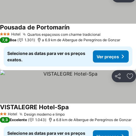
Pousada de Portomarín
Ver preços
Hotel
Quartos espaçosos com charme tradicional
Ver preços
3 Estrelas
7,8
Boa
1.301
a 6.9 km de Albergue de Peregrinos de Gonzar
Selecione as datas para ver os preços
Ver preços
exatos.
Partilhar
Ad
VISTALEGRE Hotel-Spa
Ver preços
Hotel
Design moderno e limpo
Ver preços
2 Estrelas
9,3
Excelente
1.043
a 6.8 km de Albergue de Peregrinos de Gonzar
Selecione as datas para ver os preços