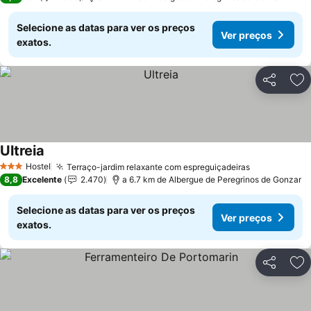
Selecione as datas para ver os preços
Ver preços
exatos.
Partilhar
Ad
Ultreia
Ver preços
Hostel
Terraço-jardim relaxante com espreguiçadeiras
Ver preços
3 Estrelas
8,8
Excelente
2.470
a 6.7 km de Albergue de Peregrinos de Gonzar
Selecione as datas para ver os preços
Ver preços
exatos.
Partilhar
Ad