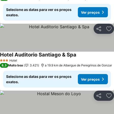
Selecione as datas para ver os preços
Ver preços
exatos.
Partilhar
Ad
Hotel Auditorio Santiago & Spa
Ver preços
Hotel
3 Estrelas
8,3
Muito boa
3.421
a 19.9 km de Albergue de Peregrinos de Gonzar
Selecione as datas para ver os preços
Ver preços
exatos.
Partilhar
Ad