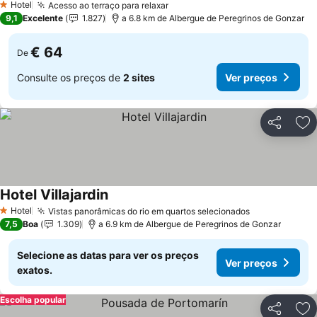
Hotel
Acesso ao terraço para relaxar
Ver preços
1 Estrelas
9,1
Excelente
1.827
a 6.8 km de Albergue de Peregrinos de Gonzar
€ 64
De
Consulte os preços de
2 sites
Ver preços
Partilhar
Ad
Hotel Villajardin
Ver preços
Hotel
Vistas panorâmicas do rio em quartos selecionados
Ver preços
1 Estrelas
7,5
Boa
1.309
a 6.9 km de Albergue de Peregrinos de Gonzar
Selecione as datas para ver os preços
Ver preços
exatos.
Escolha popular
Partilhar
Ad