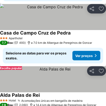
Partilhar
Ad
Casa de Campo Cruz de Pedra
Ver preços
Aparthotel
3 Estrelas
7,7
Boa
493
a 7.0 km de Albergue de Peregrinos de Gonzar
Selecione as datas para ver os preços
Ver preços
exatos.
Escolha popular
Partilhar
Ad
Alda Palas de Rei
Ver preços
Hotel
Acomodações únicas em bangalôs de madeira
Ver preços
3 Estrelas
7,9
Boa
2.060
a 14.4 km de Albergue de Peregrinos de Gonzar