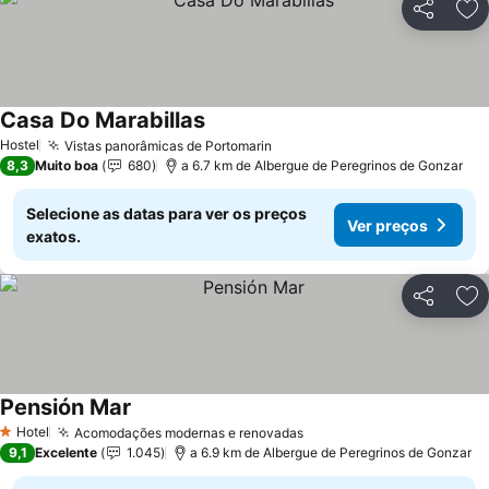
Partilhar
Ad
Casa Do Marabillas
Ver preços
Hostel
Vistas panorâmicas de Portomarin
Ver preços
8,3
Muito boa
680
a 6.7 km de Albergue de Peregrinos de Gonzar
Selecione as datas para ver os preços
Ver preços
exatos.
Partilhar
Ad
Pensión Mar
Ver preços
Hotel
Acomodações modernas e renovadas
Ver preços
1 Estrelas
9,1
Excelente
1.045
a 6.9 km de Albergue de Peregrinos de Gonzar