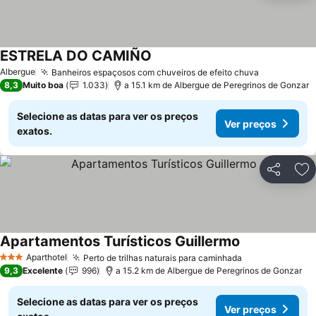
ESTRELA DO CAMIÑO
Ver preços
Albergue
Banheiros espaçosos com chuveiros de efeito chuva
Ver preços
8,3
Muito boa
1.033
a 15.1 km de Albergue de Peregrinos de Gonzar
Selecione as datas para ver os preços
Ver preços
exatos.
Partilhar
Ad
Apartamentos Turísticos Guillermo
Ver preços
Aparthotel
Perto de trilhas naturais para caminhada
Ver preços
3 Estrelas
9,3
Excelente
996
a 15.2 km de Albergue de Peregrinos de Gonzar
Selecione as datas para ver os preços
Ver preços