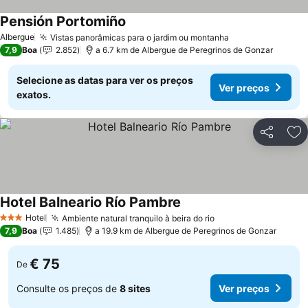
Pensión Portomiño
Ver preços
Albergue
Vistas panorâmicas para o jardim ou montanha
Ver preços
7,9
Boa
2.852
a 6.7 km de Albergue de Peregrinos de Gonzar
Selecione as datas para ver os preços
Ver preços
exatos.
Partilhar
Ad
Hotel Balneario Río Pambre
Ver preços
Hotel
Ambiente natural tranquilo à beira do rio
Ver preços
3 Estrelas
7,9
Boa
1.485
a 19.9 km de Albergue de Peregrinos de Gonzar
€ 75
De
Consulte os preços de
8 sites
Ver preços