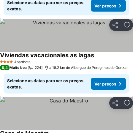
Selecione as datas para ver os preços
Ver preços
exatos.
Partilhar
Ad
Viviendas vacacionales as lagas
Ver preços
Aparthotel
4 Estrelas
8,4
Muito boa
224
a 15.2 km de Albergue de Peregrinos de Gonzar
Selecione as datas para ver os preços
Ver preços
exatos.
Partilhar
Ad