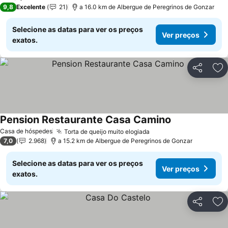
9,8
Excelente
21
a 16.0 km de Albergue de Peregrinos de Gonzar
Selecione as datas para ver os preços
Ver preços
exatos.
Partilhar
Ad
Pension Restaurante Casa Camino
Ver preços
Casa de hóspedes
Torta de queijo muito elogiada
Ver preços
7,0
2.968
a 15.2 km de Albergue de Peregrinos de Gonzar
Selecione as datas para ver os preços
Ver preços
exatos.
Partilhar
Ad