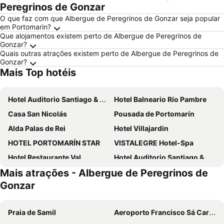
Peregrinos de Gonzar
O que faz com que Albergue de Peregrinos de Gonzar seja popular
em Portomarin?
Que alojamentos existem perto de Albergue de Peregrinos de
Gonzar?
Quais outras atrações existem perto de Albergue de Peregrinos de
Gonzar?
Mais Top hotéis
Hotel Auditorio Santiago & Spa
Hotel Balneario Río Pambre
Casa San Nicolás
Pousada de Portomarín
Alda Palas de Rei
Hotel Villajardin
HOTEL PORTOMARÍN STAR
VISTALEGRE Hotel-Spa
Hotel Restaurante Val
Hotel Auditorio Santiago & Spa
Mais atrações - Albergue de Peregrinos de
Ferramenteiro De Portomarin
Suitesnature Ecocamp San Roman
Gonzar
Praia de Samil
Aeroporto Francisco Sá Carneiro