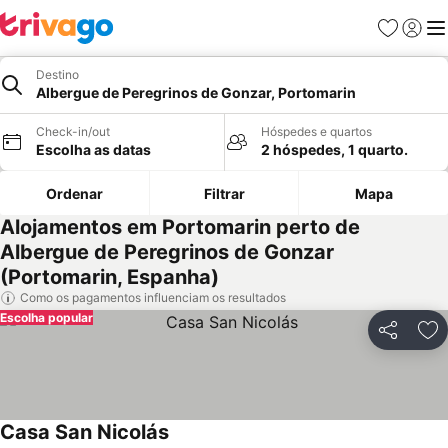
Favoritos
Iniciar
Me
Destino
Albergue de Peregrinos de Gonzar, Portomarin
Check-in/out
Hóspedes e quartos
Escolha as datas
2 hóspedes, 1 quarto.
Ordenar
Filtrar
Mapa
Alojamentos em Portomarin perto de
Albergue de Peregrinos de Gonzar
(Portomarin, Espanha)
Como os pagamentos influenciam os resultados
Escolha popular
Partilhar
Ad
Casa San Nicolás
Ver preços